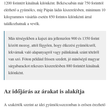
1200 forintért kínálnak kilónként. Békéscsabán már 750 forinttól
elérhető a gyümölcs, míg Pápán ládás kiszerelésben, minimum 10
kilogrammos vásárlás esetén 850 forintos kilónkénti árral
találkozhatnak a vevők.
Más térségekben a kajszi ára jellemzően 900 és 1350 forint
között mozog, attól függően, hogy étkezési gyümölcsről,
lekvárnak való alapanyagról vagy pálinkának szánt tételről
van szó. Fóton például frissen szedett, jó minőségű magyar
sárgabarackot rekeszes kiszerelésben 880 forintért kínálnak
kilónként.
Az időjárás az árakat is alakítja
A szakértők szerint az idei gyümölcsszezonban is erősen érezhető