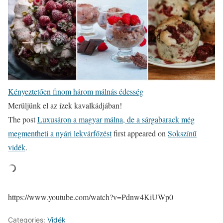
Kényeztetően finom három málnás édesség
Merüljünk el az ízek kavalkádjában!
The post
Luxusáron a magyar málna, de a sárgabarack még
megmentheti a nyári lekvárfőzést
first appeared on
Sokszínű
vidék
.
https://www.youtube.com/watch?v=Pdnw4KiUWp0
Categories:
Vidék