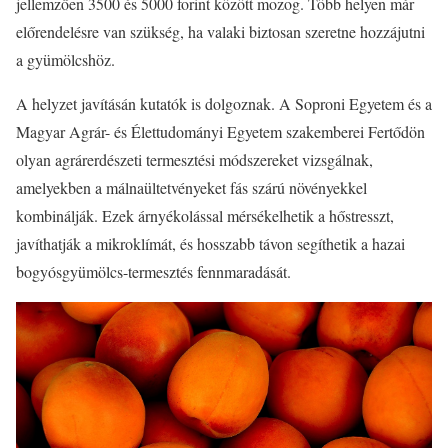
jellemzően 3500 és 5000 forint között mozog. Több helyen már
előrendelésre van szükség, ha valaki biztosan szeretne hozzájutni
a gyümölcshöz.
A helyzet javításán kutatók is dolgoznak. A Soproni Egyetem és a
Magyar Agrár- és Élettudományi Egyetem szakemberei Fertődön
olyan agrárerdészeti termesztési módszereket vizsgálnak,
amelyekben a málnaültetvényeket fás szárú növényekkel
kombinálják. Ezek árnyékolással mérsékelhetik a hőstresszt,
javíthatják a mikroklímát, és hosszabb távon segíthetik a hazai
bogyósgyümölcs-termesztés fennmaradását.