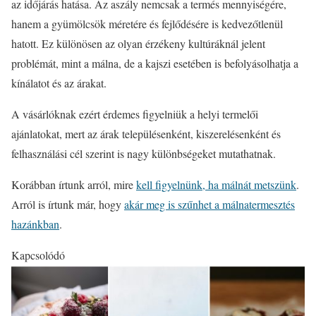
az időjárás hatása. Az aszály nemcsak a termés mennyiségére,
hanem a gyümölcsök méretére és fejlődésére is kedvezőtlenül
hatott. Ez különösen az olyan érzékeny kultúráknál jelent
problémát, mint a málna, de a kajszi esetében is befolyásolhatja a
kínálatot és az árakat.
A vásárlóknak ezért érdemes figyelniük a helyi termelői
ajánlatokat, mert az árak településenként, kiszerelésenként és
felhasználási cél szerint is nagy különbségeket mutathatnak.
Korábban írtunk arról, mire
kell figyelnünk, ha málnát metszünk
.
Arról is írtunk már, hogy
akár meg is szűnhet a málnatermesztés
hazánkban
.
Kapcsolódó