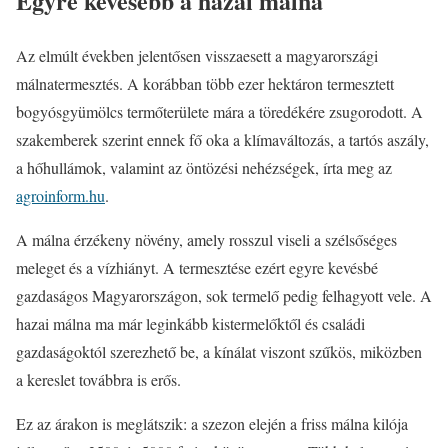
Egyre kevesebb a hazai málna
Az elmúlt években jelentősen visszaesett a magyarországi
málnatermesztés. A korábban több ezer hektáron termesztett
bogyósgyümölcs termőterülete mára a töredékére zsugorodott. A
szakemberek szerint ennek fő oka a klímaváltozás, a tartós aszály,
a hőhullámok, valamint az öntözési nehézségek, írta meg az
agroinform.hu
.
A málna érzékeny növény, amely rosszul viseli a szélsőséges
meleget és a vízhiányt. A termesztése ezért egyre kevésbé
gazdaságos Magyarországon, sok termelő pedig felhagyott vele. A
hazai málna ma már leginkább kistermelőktől és családi
gazdaságoktól szerezhető be, a kínálat viszont szűkös, miközben
a kereslet továbbra is erős.
Ez az árakon is meglátszik: a szezon elején a friss málna kilója