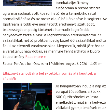
bombateljesítmény
elsősorban a rekord szintre
ugró marzsoknak volt köszönhető, de a termékkihozatal
normalizálódása és az orosz olaj újbóli érkezése is segített. Az
Upstream is több éve nem látott eredményt szállított,
összességében pedig története harmadik legerősebb
negyedévét zárta a Mol: a legfontosabb eredménysoron 27
százalékkal, nettó profitban pedig közel 60 százalékkal múlta
felül az elemzői várakozásokat. Megnéztük, miből jött össze
a váratlanul nagy dobás, és mennyire fenntartható a kiugró
teljesítmény.
Read more »
Source:
Portfolio.hu - Összes hír
|
Published:
August 6, 2026 - 11:05 pm
Elbizonytalanodtak a befektetők, nyomás alá kerültek a
tőzsdék
Jó hangulatban indult a nap az
európai tőzsdéken, a Stoxx
600 új történelmi csúcsra
emelkedett, miután a kedvező
vállalati gyorsjelentések és az