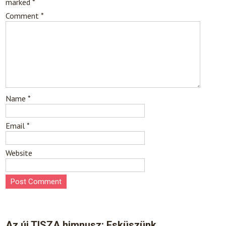
marked
*
Comment
*
Name
*
Email
*
Website
Az új TISZA himnusz: Esküszünk