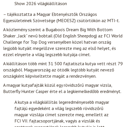
Show 2026 világkiállításon
– tájékoztatta a Magyar Ebtenyésztők Országos
Egyesületeinek Szövetsége (MEOESZ) csütörtökön az MTI-t.
A közlemény szerint a Bugaboo’s Dream Big With Bottom
Shaker „Jack” nevű bobtail (Old English Sheepdog) az FCI World
Challenge for Top Dog versenyében közel hatvan ország
legjobb kutyáit megelőzve szerezte meg az első helyet, és
ezzel elnyerte a világ legszebb kutyája címet.
A kiállításon több mint 31 500 fajtatiszta kutya vett részt 79
országból. Magyarország az ötödik legtöbb kutyát nevező
országként képviseltette magát a rendezvényen.
A magyar kutyafajták közül egy rövidszőrű magyar vizsla,
Butterfly Hunter Casper érte el a legkiemelkedőbb eredményt.
A kutya a világkiállítás legeredményesebb magyar
fajtájú egyedeként a világ legszebb rövidszőrű
magyar vizslája címet szerezte meg, emellett az
FCI VII. fajtacsoportjának, vagyis a vizslák és