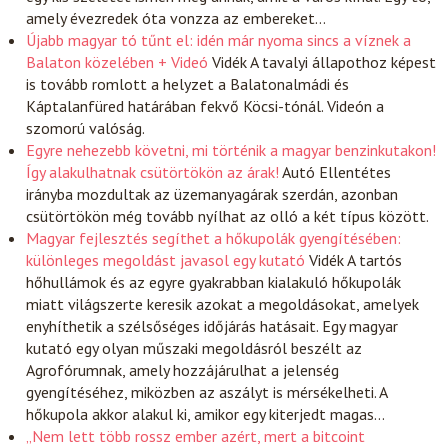
amely évezredek óta vonzza az embereket…
Újabb magyar tó tűnt el: idén már nyoma sincs a víznek a
Balaton közelében + Videó
Vidék
A tavalyi állapothoz képest
is tovább romlott a helyzet a Balatonalmádi és
Káptalanfüred határában fekvő Köcsi-tónál. Videón a
szomorú valóság.
Egyre nehezebb követni, mi történik a magyar benzinkutakon!
Így alakulhatnak csütörtökön az árak!
Autó
Ellentétes
irányba mozdultak az üzemanyagárak szerdán, azonban
csütörtökön még tovább nyílhat az olló a két típus között.
Magyar fejlesztés segíthet a hőkupolák gyengítésében:
különleges megoldást javasol egy kutató
Vidék
A tartós
hőhullámok és az egyre gyakrabban kialakuló hőkupolák
miatt világszerte keresik azokat a megoldásokat, amelyek
enyhíthetik a szélsőséges időjárás hatásait. Egy magyar
kutató egy olyan műszaki megoldásról beszélt az
Agrofórumnak, amely hozzájárulhat a jelenség
gyengítéséhez, miközben az aszályt is mérsékelheti. A
hőkupola akkor alakul ki, amikor egy kiterjedt magas…
„Nem lett több rossz ember azért, mert a bitcoint