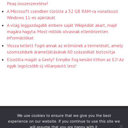
Peaq összeszerelése!
A Microsoft csendben törölte a 32 GB RAM-ra vonatkozó
Windows 11-es ajánlását
A világ leggazdagabb embere saját Wikipédiát akart, majd
magára hagyta. Most milliók olvasnak ellenőrizetlen
információkat
Vissza kellett fogni annak az erőműnek a termelését, amely
szomszédunk áramellátásának 60 százalékát biztosítja
Elszólta magát a Geely? Ennyibe fog kerülni itthon az E2! Az
egyik legolcsóbb új villanyautó lesz!
Friss Hirek 2026 . Powered by WordPress
We use cookies to ensure that we give you the best
experience on our website. If you continue to use this site we
will assume that you are happy with it.