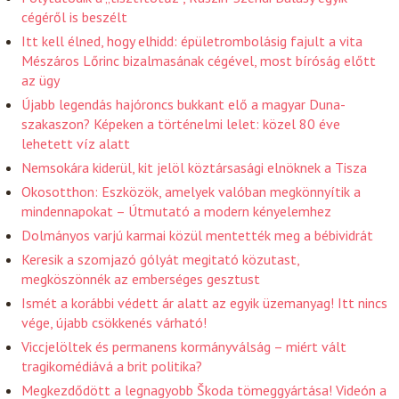
cégéről is beszélt
Itt kell élned, hogy elhidd: épületrombolásig fajult a vita
Mészáros Lőrinc bizalmasának cégével, most bíróság előtt
az ügy
Újabb legendás hajóroncs bukkant elő a magyar Duna-
szakaszon? Képeken a történelmi lelet: közel 80 éve
lehetett víz alatt
Nemsokára kiderül, kit jelöl köztársasági elnöknek a Tisza
Okosotthon: Eszközök, amelyek valóban megkönnyítik a
mindennapokat – Útmutató a modern kényelemhez
Dolmányos varjú karmai közül mentették meg a bébividrát
Keresik a szomjazó gólyát megitató közutast,
megköszönnék az emberséges gesztust
Ismét a korábbi védett ár alatt az egyik üzemanyag! Itt nincs
vége, újabb csökkenés várható!
Viccjelöltek és permanens kormányválság – miért vált
tragikomédiává a brit politika?
Megkezdődött a legnagyobb Škoda tömeggyártása! Videón a