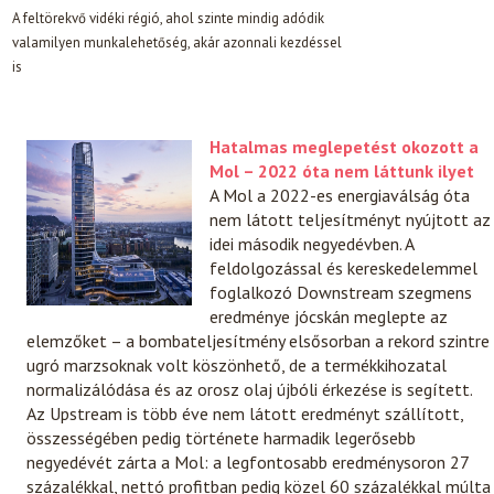
A feltörekvő vidéki régió, ahol szinte mindig adódik
valamilyen munkalehetőség, akár azonnali kezdéssel
is
Hatalmas meglepetést okozott a
Mol – 2022 óta nem láttunk ilyet
A Mol a 2022-es energiaválság óta
nem látott teljesítményt nyújtott az
idei második negyedévben. A
feldolgozással és kereskedelemmel
foglalkozó Downstream szegmens
eredménye jócskán meglepte az
elemzőket – a bombateljesítmény elsősorban a rekord szintre
ugró marzsoknak volt köszönhető, de a termékkihozatal
normalizálódása és az orosz olaj újbóli érkezése is segített.
Az Upstream is több éve nem látott eredményt szállított,
összességében pedig története harmadik legerősebb
negyedévét zárta a Mol: a legfontosabb eredménysoron 27
százalékkal, nettó profitban pedig közel 60 százalékkal múlta