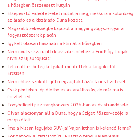
a hőségben összeesett kutyán
Elképesztő videófelvétel mutatja meg, mekkora a különbség
az áradó és a kiszáradó Duna között
Magasabb sebességbe kapcsol a magyar gyógyszergyár a
fogyasztószerek piacán
Így kell okosan használni a klímát a hőségben
Nem nyúl vissza újabb klasszikus névhez a Ford! Így fogják
hívni az új autójukat!
Lebénult és beteg kutyákat mentettek a lángok elől
Ercsiben
Nem ehhez szokott: jól megvágták Lázár János fizetését
Csak pénteken lép életbe ez az árváltozás, de már ma is
érezhetted
Fonyódligeti pisztrángkonzerv 2026-ban az év strandétele
Olyan alacsonyan áll a Duna, hogy a Sziget főszervezője is
megszólalt
Íme a Nissan legújabb SUV-ja! Vajon itthon is kelendő lenne?
Folytatódik a „tisztítótűz”, Ruszin-Szendi Balásy egyik