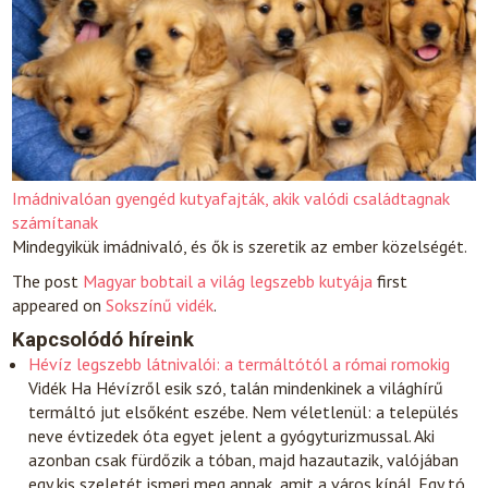
Imádnivalóan gyengéd kutyafajták, akik valódi családtagnak
számítanak
Mindegyikük imádnivaló, és ők is szeretik az ember közelségét.
The post
Magyar bobtail a világ legszebb kutyája
first
appeared on
Sokszínű vidék
.
Kapcsolódó híreink
Hévíz legszebb látnivalói: a termáltótól a római romokig
Vidék
Ha Hévízről esik szó, talán mindenkinek a világhírű
termáltó jut elsőként eszébe. Nem véletlenül: a település
neve évtizedek óta egyet jelent a gyógyturizmussal. Aki
azonban csak fürdőzik a tóban, majd hazautazik, valójában
egy kis szeletét ismeri meg annak, amit a város kínál. Egy tó,