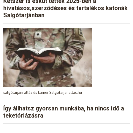
Kétszer is esküt tettek 2025-ben a
hivatásos,szerződéses és tartalékos katonák
Salgótarjánban
salgótarjáni állás és karrier Salgotarjanallas.hu
Így állhatsz gyorsan munkába, ha nincs idő a
teketóriázásra