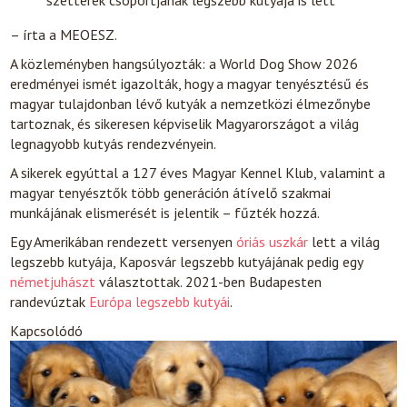
szetterek csoportjának legszebb kutyája is lett
– írta a MEOESZ.
A közleményben hangsúlyozták: a World Dog Show 2026
eredményei ismét igazolták, hogy a magyar tenyésztésű és
magyar tulajdonban lévő kutyák a nemzetközi élmezőnybe
tartoznak, és sikeresen képviselik Magyarországot a világ
legnagyobb kutyás rendezvényein.
A sikerek egyúttal a 127 éves Magyar Kennel Klub, valamint a
magyar tenyésztők több generáción átívelő szakmai
munkájának elismerését is jelentik – fűzték hozzá.
Egy Amerikában rendezett versenyen
óriás uszkár
lett a világ
legszebb kutyája, Kaposvár legszebb kutyájának pedig egy
németjuhászt
választottak. 2021-ben Budapesten
randevúztak
Európa legszebb kutyái
.
Kapcsolódó