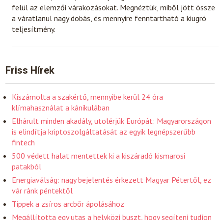
felül az elemzői várakozásokat. Megnéztük, miből jött össze
a váratlanul nagy dobás, és mennyire fenntartható a kiugró
teljesítmény.
Friss Hírek
Kiszámolta a szakértő, mennyibe kerül 24 óra
klímahasználat a kánikulában
Elhárult minden akadály, utolérjük Európát: Magyarországon
is elindítja kriptoszolgáltatását az egyik legnépszerűbb
fintech
500 védett halat mentettek ki a kiszáradó kismarosi
patakból
Energiaválság: nagy bejelentés érkezett Magyar Pétertől, ez
vár ránk péntektől
Tippek a zsíros arcbőr ápolásához
Megállította egy utas a helyközi buszt, hogy segíteni tudjon