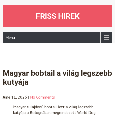
Skip
to
content
FRISS HIREK
Menu
Magyar bobtail a világ legszebb
kutyája
June 11, 2026
|
No Comments
Magyar tulajdonú bobtail lett a világ legszebb
kutyája a Bolognában megrendezett World Dog