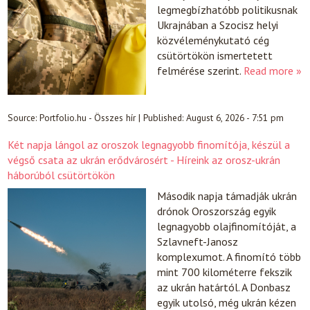
legmegbízhatóbb politikusnak
Ukrajnában a Szocisz helyi
közvéleménykutató cég
csütörtökön ismertetett
felmérése szerint.
Read more »
Source:
Portfolio.hu - Összes hír
|
Published:
August 6, 2026 - 7:51 pm
Két napja lángol az oroszok legnagyobb finomítója, készül a
végső csata az ukrán erődvárosért - Híreink az orosz-ukrán
háborúból csütörtökön
Második napja támadják ukrán
drónok Oroszország egyik
legnagyobb olajfinomítóját, a
Szlavneft-Janosz
komplexumot. A finomító több
mint 700 kilométerre fekszik
az ukrán határtól. A Donbasz
egyik utolsó, még ukrán kézen