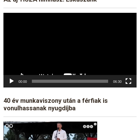
Video
Player
00:00
06:30
40 év munkaviszony után a férfiak is
vonulhassanak nyugdíjba