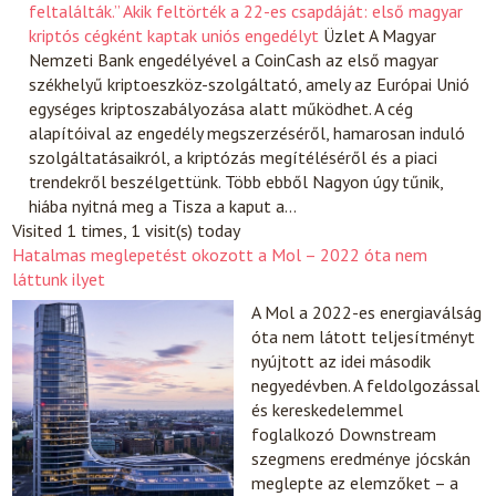
feltalálták.” Akik feltörték a 22-es csapdáját: első magyar
kriptós cégként kaptak uniós engedélyt
Üzlet
A Magyar
Nemzeti Bank engedélyével a CoinCash az első magyar
székhelyű kriptoeszköz-szolgáltató, amely az Európai Unió
egységes kriptoszabályozása alatt működhet. A cég
alapítóival az engedély megszerzéséről, hamarosan induló
szolgáltatásaikról, a kriptózás megítéléséről és a piaci
trendekről beszélgettünk. Több ebből Nagyon úgy tűnik,
hiába nyitná meg a Tisza a kaput a…
Visited 1 times, 1 visit(s) today
Hatalmas meglepetést okozott a Mol – 2022 óta nem
láttunk ilyet
A Mol a 2022-es energiaválság
óta nem látott teljesítményt
nyújtott az idei második
negyedévben. A feldolgozással
és kereskedelemmel
foglalkozó Downstream
szegmens eredménye jócskán
meglepte az elemzőket – a