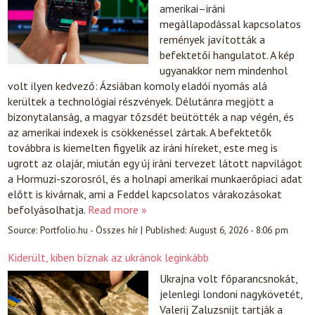
amerikai–iráni
megállapodással kapcsolatos
remények javították a
befektetői hangulatot. A kép
ugyanakkor nem mindenhol
volt ilyen kedvező: Ázsiában komoly eladói nyomás alá
kerültek a technológiai részvények. Délutánra megjött a
bizonytalanság, a magyar tőzsdét beütötték a nap végén, és
az amerikai indexek is csökkenéssel zártak. A befektetők
továbbra is kiemelten figyelik az iráni híreket, este meg is
ugrott az olajár, miután egy új iráni tervezet látott napvilágot
a Hormuzi-szorosról, és a holnapi amerikai munkaerőpiaci adat
előtt is kivárnak, ami a Feddel kapcsolatos várakozásokat
befolyásolhatja.
Read more »
Source:
Portfolio.hu - Összes hír
|
Published:
August 6, 2026 - 8:06 pm
Kiderült, kiben bíznak az ukránok leginkább
Ukrajna volt főparancsnokát,
jelenlegi londoni nagykövetét,
Valerij Zaluzsnijt tartják a