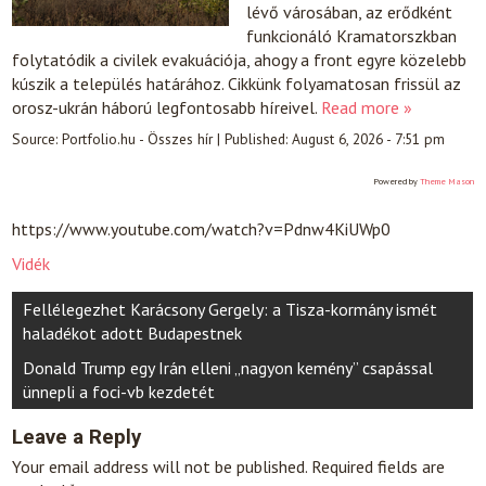
lévő városában, az erődként
funkcionáló Kramatorszkban
folytatódik a civilek evakuációja, ahogy a front egyre közelebb
kúszik a település határához. Cikkünk folyamatosan frissül az
orosz-ukrán háború legfontosabb híreivel.
Read more »
Source:
Portfolio.hu - Összes hír
|
Published:
August 6, 2026 - 7:51 pm
Powered by
Theme Mason
https://www.youtube.com/watch?v=Pdnw4KiUWp0
Vidék
Post
Fellélegezhet Karácsony Gergely: a Tisza-kormány ismét
navigation
haladékot adott Budapestnek
Donald Trump egy Irán elleni „nagyon kemény” csapással
ünnepli a foci-vb kezdetét
Leave a Reply
Your email address will not be published.
Required fields are