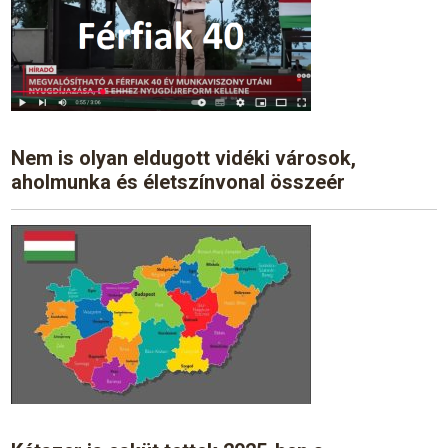
Nem is olyan eldugott vidéki városok,
aholmunka és életszínvonal összeér