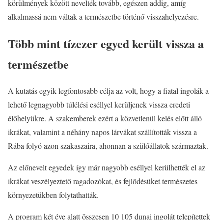
körülmények között nevelték tovább, egészen addig, amíg
alkalmassá nem váltak a természetbe történő visszahelyezésre.
Több mint tízezer egyed került vissza a
természetbe
A kutatás egyik legfontosabb célja az volt, hogy a fiatal ingolák a
lehető legnagyobb túlélési eséllyel kerüljenek vissza eredeti
élőhelyükre. A szakemberek ezért a közvetlenül kelés előtt álló
ikrákat, valamint a néhány napos lárvákat szállították vissza a
Rába folyó azon szakaszaira, ahonnan a szülőállatok származtak.
Az előnevelt egyedek így már nagyobb eséllyel kerülhették el az
ikrákat veszélyeztető ragadozókat, és fejlődésüket természetes
környezetükben folytathatták.
A program két éve alatt összesen 10 105 dunai ingolát telepítettek