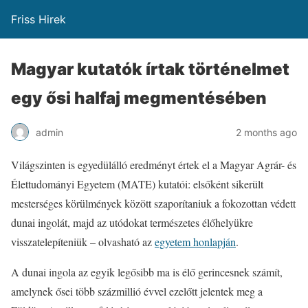
Friss Hirek
Magyar kutatók írtak történelmet
egy ősi halfaj megmentésében
admin
2 months ago
Világszinten is egyedülálló eredményt értek el a Magyar Agrár- és
Élettudományi Egyetem (MATE) kutatói: elsőként sikerült
mesterséges körülmények között szaporítaniuk a fokozottan védett
dunai ingolát, majd az utódokat természetes élőhelyükre
visszatelepíteniük – olvasható az
egyetem honlapján
.
A dunai ingola az egyik legősibb ma is élő gerincesnek számít,
amelynek ősei több százmillió évvel ezelőtt jelentek meg a