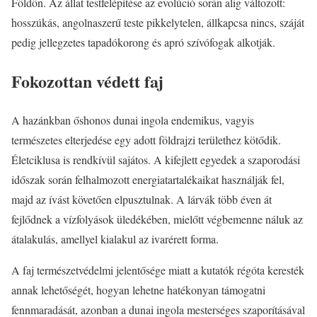
Földön. Az állat testfelépítése az evolúció során alig változott:
hosszúkás, angolnaszerű teste pikkelytelen, állkapcsa nincs, száját
pedig jellegzetes tapadókorong és apró szívófogak alkotják.
Fokozottan védett faj
A hazánkban őshonos dunai ingola endemikus, vagyis
természetes elterjedése egy adott földrajzi területhez kötődik.
Életciklusa is rendkívül sajátos. A kifejlett egyedek a szaporodási
időszak során felhalmozott energiatartalékaikat használják fel,
majd az ívást követően elpusztulnak. A lárvák több éven át
fejlődnek a vízfolyások üledékében, mielőtt végbemenne náluk az
átalakulás, amellyel kialakul az ivarérett forma.
A faj természetvédelmi jelentősége miatt a kutatók régóta keresték
annak lehetőségét, hogyan lehetne hatékonyan támogatni
fennmaradását, azonban a dunai ingola mesterséges szaporításával