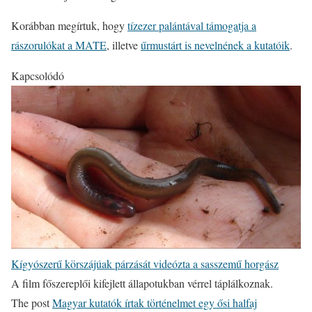
Korábban megírtuk, hogy
tízezer palántával támogatja a
rászorulókat a MATE
, illetve
űrmustárt is nevelnének a kutatóik
.
Kapcsolódó
Kígyószerű körszájúak párzását videózta a sasszemű horgász
A film főszereplői kifejlett állapotukban vérrel táplálkoznak.
The post
Magyar kutatók írtak történelmet egy ősi halfaj