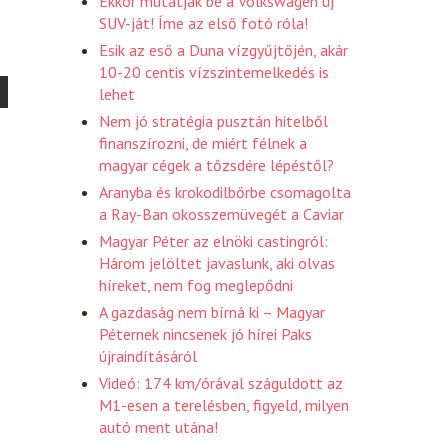
Ekkor mutatják be a Volkswagen új
SUV-ját! Íme az első fotó róla!
Esik az eső a Duna vízgyűjtőjén, akár
10-20 centis vízszintemelkedés is
lehet
Nem jó stratégia pusztán hitelből
finanszírozni, de miért félnek a
magyar cégek a tőzsdére lépéstől?
Aranyba és krokodilbőrbe csomagolta
a Ray-Ban okosszemüvegét a Caviar
Magyar Péter az elnöki castingról:
Három jelöltet javaslunk, aki olvas
híreket, nem fog meglepődni
A gazdaság nem bírná ki – Magyar
Péternek nincsenek jó hírei Paks
újraindításáról
Videó: 174 km/órával száguldott az
M1-esen a terelésben, figyeld, milyen
autó ment utána!