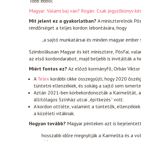
Több ebből
Magyar: Valami baj van? Rogán: Csak jegyzőkönyv ké
Mit jelent ez a gyakorlatban?
A miniszterelnök Pós
rendőrséget a teljes kordon lebontására, hogy
„a sajtó munkatársai és minden magyar ember 
Szimbolikusan Magyar és két minisztere, Pósfai, vala
az első kordondarabot, majd beljebb is invitálták a h
Miért fontos ez?
Az előző kormányfő, Orbán Viktor
A
Telex
korábbi cikke összegyűjti, hogy 2020 őszé
tüntetni ellenzékiek, és sokáig a sajtó sem ismerte
Aztán 2021-ben körbekordonozták a Karmelitát, 
állítólagos Színház utcai „építkezés” volt.
A kordon ottléte, valamint a tüntetők, ellenzékiek 
a közéleti vitáknak.
Hogyan tovább?
Magyar pénteken azt is bejelentet
hosszabb időre megnyitják a Karmelita és a vo