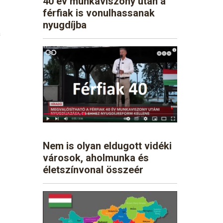
40 év munkaviszony után a
férfiak is vonulhassanak
nyugdíjba
a
Nem is olyan eldugott vidéki
városok, aholmunka és
életszínvonal összeér