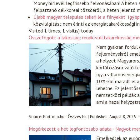
Money hírlevél legfrissebb felvonásában! A héten 
felpattanó dél-koreai tőzsdéről, a héten jelentő m
Újabb magyar település tekeri le a fényeket: így 
közvilágítást nem érinti az energiatakarékossági 
Visited 1 times, 1 visit(s) today
Összefogott a lakosság: rendkívüli takarékosság m
Nem gyakran fordul e
fejleményekről emel
a helyzet Magyarorsz
korlátozásra való f
így a villamosenergi
10%-kal maradt el at
lehetne. Ez jelentős
nemzetközi példák a
ami a hazai helyzetr
Source:
Portfolio.hu - Összes hír
|
Published:
August 8, 2026 -
Megérkezett a hét legfontosabb adata - Nagyot men
Emelkedtek az európ