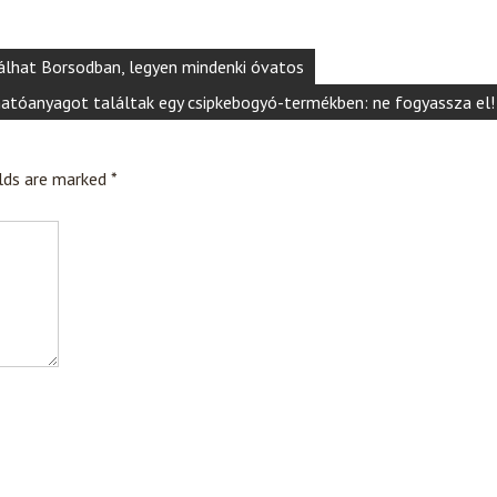
álhat Borsodban, legyen mindenki óvatos
tóanyagot találtak egy csipkebogyó-termékben: ne fogyassza el!
elds are marked
*