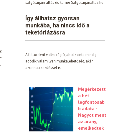
salgótarjáni állás és karrier Salgotarjanallas.hu
Így állhatsz gyorsan
munkába, ha nincs idő a
teketóriázásra
z
A feltörekvő vidéki régió, ahol szinte mindig
-
adódik valamilyen munkalehetőség, akár
,
azonnali kezdéssel is
Megérkezett
a hét
legfontosab
b adata -
Nagyot ment
az arany,
emelkedtek