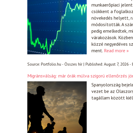
munkaerőpiaci jelent
csökkent a foglalko
növekedés helyett, r
módosították. A szá
pedig emelkedtek, 
várakozások. Közben 
közzé negyedéves sz
ment.
Read more »
Source:
Portfolio.hu - Összes hír
|
Published:
August 7, 2026 -
Migránsválság: már órák múlva szigorú ellenőrzés jö
Spanyolország bejel
vezet be az Olaszors
tagállam között kiél