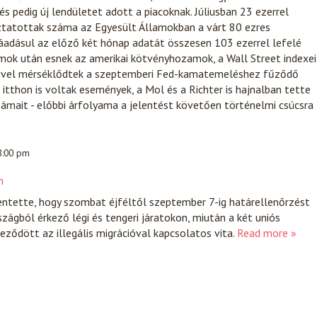
és pedig új lendületet adott a piacoknak. Júliusban 23 ezerrel
ztatottak száma az Egyesült Államokban a várt 80 ezres
áadásul az előző két hónap adatát összesen 103 ezerrel lefelé
mok után esnek az amerikai kötvényhozamok, a Wall Street indexei
mivel mérséklődtek a szeptemberi Fed-kamatemeléshez fűződő
itthon is voltak események, a Mol és a Richter is hajnalban tette
ámait - előbbi árfolyama a jelentést követően történelmi csúcsra
 8:00 pm
n
entette, hogy szombat éjféltől szeptember 7-ig határellenőrzést
zágból érkező légi és tengeri járatokon, miután a két uniós
eződött az illegális migrációval kapcsolatos vita.
Read more »