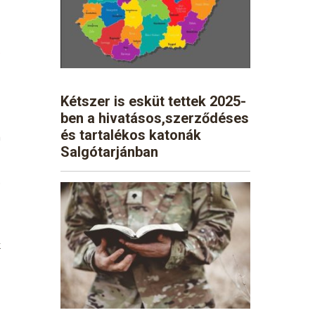
b
Kétszer is esküt tettek 2025-
ben a hivatásos,szerződéses
és tartalékos katonák
n
Salgótarjánban
e
k