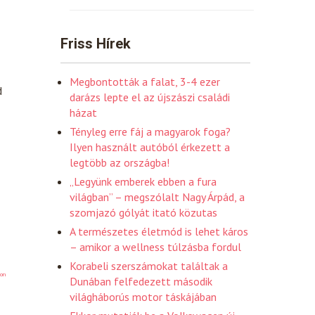
Friss Hírek
Megbontották a falat, 3-4 ezer
d
darázs lepte el az újszászi családi
házat
Tényleg erre fáj a magyarok foga?
Ilyen használt autóból érkezett a
legtöbb az országba!
„Legyünk emberek ebben a fura
világban” – megszólalt Nagy Árpád, a
szomjazó gólyát itató közutas
A természetes életmód is lehet káros
– amikor a wellness túlzásba fordul
Korabeli szerszámokat találtak a
on
Dunában felfedezett második
világháborús motor táskájában