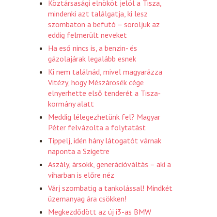
Köztársasági elnököt jelöl a Tisza,
mindenki azt találgatja, ki lesz
szombaton a befutó – soroljuk az
eddig felmerült neveket
Ha eső nincs is, a benzin- és
gázolajárak legalább esnek
Ki nem találnád, mivel magyarázza
Vitézy, hogy Mészárosék cége
elnyerhette első tenderét a Tisza-
kormány alatt
Meddig lélegezhetünk fel? Magyar
Péter felvázolta a folytatást
Tippelj, idén hány látogatót várnak
naponta a Szigetre
Aszály, ársokk, generációváltás – aki a
viharban is előre néz
Várj szombatig a tankolással! Mindkét
üzemanyag ára csökken!
Megkezdődött az új i3-as BMW