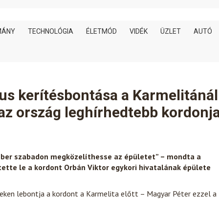
MÁNY
TECHNOLÓGIA
ÉLETMÓD
VIDÉK
ÜZLET
AUTÓ
s kerítésbontása a Karmelitánál
az ország leghírhedtebb kordonj
ber szabadon megközelíthesse az épületet” – mondta a
tette le a kordont Orbán Viktor egykori hivatalának épülete
eken lebontja a kordont a Karmelita előtt – Magyar Péter ezzel a