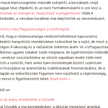
a hazai kriptoszegmens második esélyéről, a beszakadó, majd
agyar blue chipekről, és az euró formabontásáról is szó lesz a…
spórolnak az energiával, megszólalt a polgármester
Vidék
A
intézkedés, a városban korábban már kiépítették az okosrendszert.
entette meg Magyarországot a sötétségtől
lő, hogy a villamosenergia-rendszerterheléssel kapcsolatos
kedett hangvételű mondatokban számolhat be a sajtó, de most e
ágon. A lakosság és a vállalatok önkéntes áram- és vízfogyasztás
elkérése ugyanis sokakat talán meglepve, de egyértelműen működik
a-rendszer csúcsterhelése az elmúlt napokban rendre több mint
tól a szinttől, mint amire ilyen körülmények között számítani
en hozzájárul az áramellátás stabilitásának fenntartásához, de a
lapján az önkorlátozási fegyelem nem nyújtható a végtelenségig,
e nézve is figyelmeztető lehet.
Read more »
 4:00 am
t az arany, emelkedtek a tőzsdék
ai tőzsdék a mai kereskedésben, a délután megjelent amerikai