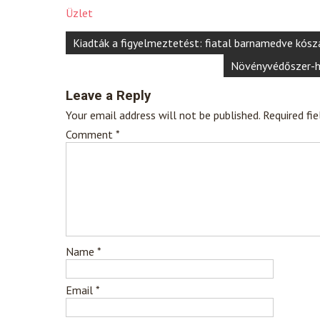
Üzlet
Post
Kiadták a figyelmeztetést: fiatal barnamedve kósz
navigation
Növényvédőszer-ha
Leave a Reply
Your email address will not be published.
Required fi
Comment
*
Name
*
Email
*