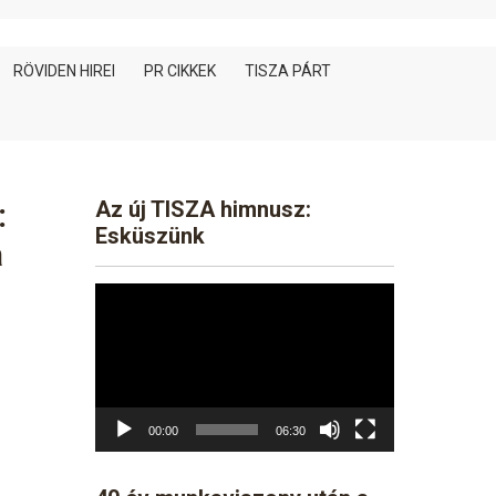
RÖVIDEN HIREI
PR CIKKEK
TISZA PÁRT
:
Az új TISZA himnusz:
Esküszünk
a
Video
Player
00:00
06:30