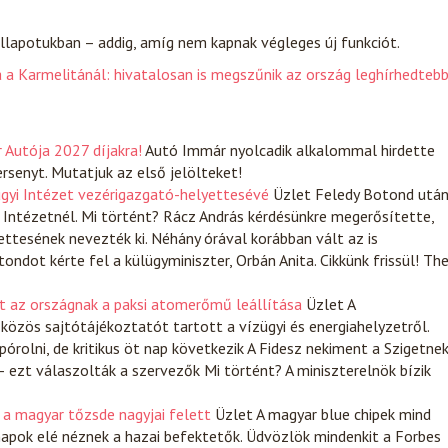
llapotukban – addig, amíg nem kapnak végleges új funkciót.
 a Karmelitánál: hivatalosan is megszűnik az ország leghírhedteb
r Autója 2027 díjakra!
Autó
Immár nyolcadik alkalommal hirdette
senyt. Mutatjuk az első jelölteket!
ügyi Intézet vezérigazgató-helyettesévé
Üzlet
Feledy Botond utá
 Intézetnél. Mi történt? Rácz András kérdésünkre megerősítette,
ttesének nevezték ki. Néhány órával korábban vált az is
ondot kérte fel a külügyminiszter, Orbán Anita. Cikkünk frissül! Th
et az országnak a paksi atomerőmű leállítása
Üzlet
A
 közös sajtótájékoztatót tartott a vízügyi és energiahelyzetről.
rolni, de kritikus öt nap következik A Fidesz nekiment a Szigetne
– ezt válaszolták a szervezők Mi történt? A miniszterelnök bízik
 a magyar tőzsde nagyjai felett
Üzlet
A magyar blue chipek mind
napok elé néznek a hazai befektetők. Üdvözlök mindenkit a Forbes