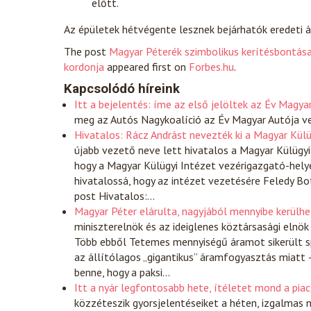
előtt.
Az épületek hétvégente lesznek bejárhatók eredeti á
The post
Magyar Péterék szimbolikus kerítésbontása
kordonja
appeared first on
Forbes.hu
.
Kapcsolódó híreink
Itt a bejelentés: íme az első jelöltek az Év Magya
meg az Autós Nagykoalíció az Év Magyar Autója ver
Hivatalos: Rácz Andrást nevezték ki a Magyar Kül
újabb vezető neve lett hivatalos a Magyar Külügyi
hogy a Magyar Külügyi Intézet vezérigazgató-helye
hivatalossá, hogy az intézet vezetésére Feledy Bot
post Hivatalos:…
Magyar Péter elárulta, nagyjából mennyibe kerülh
miniszterelnök és az ideiglenes köztársasági elnök
Több ebből Tetemes mennyiségű áramot sikerült spó
az állítólagos „gigantikus” áramfogyasztás miatt 
benne, hogy a paksi…
Itt a nyár legfontosabb hete, ítéletet mond a piac
közzéteszik gyorsjelentéseiket a héten, izgalmas 