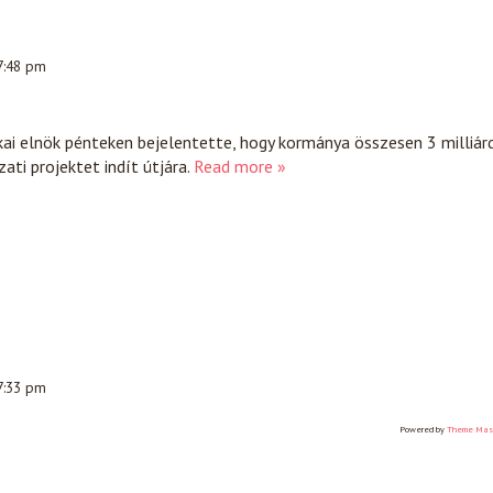
 7:48 pm
ai elnök pénteken bejelentette, hogy kormánya összesen 3 milliár
ati projektet indít útjára.
Read more »
 7:33 pm
Powered by
Theme Mas