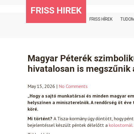
Skip
FRISS HIREK
to
content
FRISS HÍREK
TUDO
Magyar Péterék szimboliku
hivatalosan is megszűnik 
May 15, 2026
|
No Comments
„Hogy a sajtó munkatársai és minden magyar em
helyszínen a miniszterelnök. A rendőrség öt éve 
köré.
Mi történt?
A Tisza-kormány úgy döntött, hogy pént
bejelentéssel készült péntek délelőtt a
kolostornál.