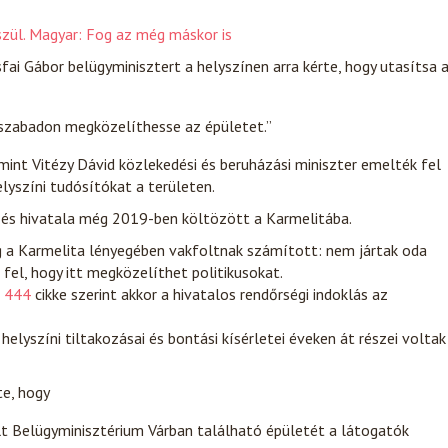
szül. Magyar: Fog az még máskor is
fai Gábor belügyminisztert a helyszínen arra kérte, hogy utasítsa 
szabadon megközelíthesse az épületet.”
mint Vitézy Dávid közlekedési és beruházási miniszter emelték fel
elyszíni tudósítókat a területen.
 és hivatala még 2019-ben költözött a Karmelitába.
ig a Karmelita lényegében vakfoltnak számított: nem jártak oda
 fel, hogy itt megközelíthet politikusokat.
a
444
cikke szerint akkor a hivatalos rendőrségi indoklás az
helyszíni tiltakozásai és bontási kísérletei éveken át részei voltak
te, hogy
lt Belügyminisztérium Várban található épületét a látogatók