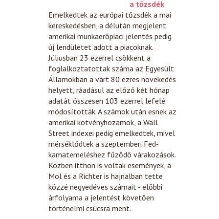
a tőzsdék
Emelkedtek az európai tőzsdék a mai
kereskedésben, a délután megjelent
amerikai munkaerőpiaci jelentés pedig
új lendületet adott a piacoknak.
Júliusban 23 ezerrel csökkent a
foglalkoztatottak száma az Egyesült
Államokban a várt 80 ezres növekedés
helyett, ráadásul az előző két hónap
adatát összesen 103 ezerrel lefelé
módosították. A számok után esnek az
amerikai kötvényhozamok, a Wall
Street indexei pedig emelkedtek, mivel
mérséklődtek a szeptemberi Fed-
kamatemeléshez fűződő várakozások.
Közben itthon is voltak események, a
Mol és a Richter is hajnalban tette
közzé negyedéves számait - előbbi
árfolyama a jelentést követően
történelmi csúcsra ment.