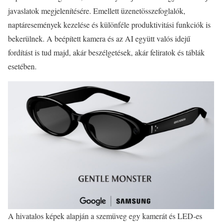
javaslatok megjelenítésére. Emellett üzenetösszefoglalók,
naptáresemények kezelése és különféle produktivitási funkciók is
bekerülnek. A beépített kamera és az AI együtt valós idejű
fordítást is tud majd, akár beszélgetések, akár feliratok és táblák
esetében.
A hivatalos képek alapján a szemüveg egy kamerát és LED-es