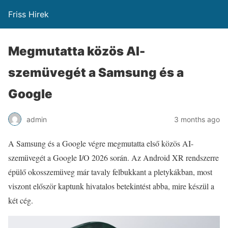
Friss Hirek
Megmutatta közös AI-
szemüvegét a Samsung és a
Google
admin
3 months ago
A
Samsung
és a
Google
végre megmutatta első közös AI-
szemüvegét a Google I/O 2026 során. Az Android XR rendszerre
épülő okosszemüveg már tavaly felbukkant a pletykákban, most
viszont először kaptunk hivatalos betekintést abba, mire készül a
két cég.