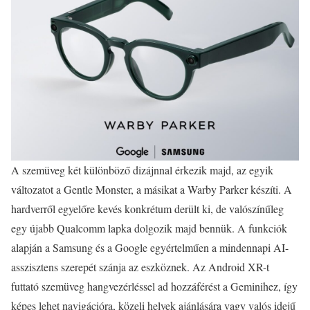
A szemüveg két különböző dizájnnal érkezik majd, az egyik
változatot a Gentle Monster, a másikat a Warby Parker készíti. A
hardverről egyelőre kevés konkrétum derült ki, de valószínűleg
egy újabb Qualcomm lapka dolgozik majd bennük. A funkciók
alapján a Samsung és a Google egyértelműen a mindennapi AI-
asszisztens szerepét szánja az eszköznek. Az Android XR-t
futtató szemüveg hangvezérléssel ad hozzáférést a Geminihez, így
képes lehet navigációra, közeli helyek ajánlására vagy valós idejű