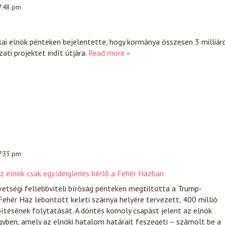
 7:48 pm
ai elnök pénteken bejelentette, hogy kormánya összesen 3 milliár
ati projektet indít útjára.
Read more »
 7:33 pm
z elnök csak egy ideiglenes bérlő a Fehér Házban
etségi fellebbviteli bíróság pénteken megtiltotta a Trump-
Fehér Ház lebontott keleti szárnya helyére tervezett, 400 millió
ítésének folytatását. A döntés komoly csapást jelent az elnök
yben, amely az elnöki hatalom határait feszegeti – számolt be a