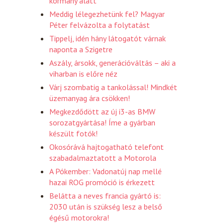
kormány alatt
Meddig lélegezhetünk fel? Magyar
Péter felvázolta a folytatást
Tippelj, idén hány látogatót várnak
naponta a Szigetre
Aszály, ársokk, generációváltás – aki a
viharban is előre néz
Várj szombatig a tankolással! Mindkét
üzemanyag ára csökken!
Megkezdődött az új i3-as BMW
sorozatgyártása! Íme a gyárban
készült fotók!
Okosórává hajtogatható telefont
szabadalmaztatott a Motorola
A Pókember: Vadonatúj nap mellé
hazai ROG promóció is érkezett
Belátta a neves francia gyártó is:
2030 után is szükség lesz a belső
égésű motorokra!