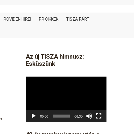
RÖVIDEN HIREI
PR CIKKEK
TISZA PÁRT
Az új TISZA himnusz:
Esküszünk
Video
Player
00:00
06:30
n