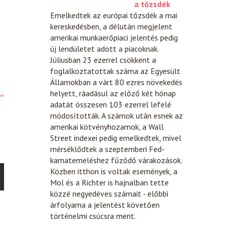
a tőzsdék
Emelkedtek az európai tőzsdék a mai
kereskedésben, a délután megjelent
amerikai munkaerőpiaci jelentés pedig
új lendületet adott a piacoknak.
Júliusban 23 ezerrel csökkent a
foglalkoztatottak száma az Egyesült
Államokban a várt 80 ezres növekedés
helyett, ráadásul az előző két hónap
on
adatát összesen 103 ezerrel lefelé
módosították. A számok után esnek az
amerikai kötvényhozamok, a Wall
Street indexei pedig emelkedtek, mivel
mérséklődtek a szeptemberi Fed-
kamatemeléshez fűződő várakozások.
Közben itthon is voltak események, a
Mol és a Richter is hajnalban tette
közzé negyedéves számait - előbbi
árfolyama a jelentést követően
történelmi csúcsra ment.