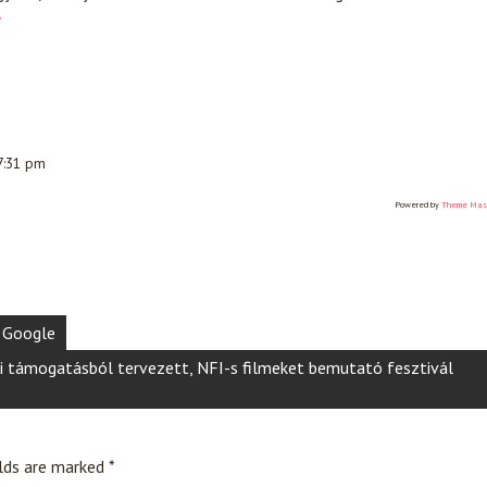
»
 7:31 pm
Powered by
Theme Mas
 Google
mi támogatásból tervezett, NFI-s filmeket bemutató fesztivál
elds are marked
*