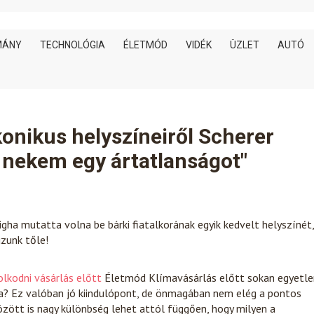
MÁNY
TECHNOLÓGIA
ÉLETMÓD
VIDÉK
ÜZLET
AUTÓ
konikus helyszíneiről Scherer
z nekem egy ártatlanságot"
gha mutatta volna be bárki fiatalkorának egyik kedvelt helyszínét,
úzunk tőle!
lkodni vásárlás előtt
Életmód
Klímavásárlás előtt sokan egyetle
ba? Ez valóban jó kiindulópont, de önmagában nem elég a pontos
zött is nagy különbség lehet attól függően, hogy milyen a