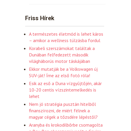
Friss Hírek
A természetes életmód is lehet káros
– amikor a wellness túlzásba fordul
Korabeli szerszámokat találtak a
Dunában felfedezett második
világháborús motor táskájában
Ekkor mutatják be a Volkswagen új
SUV-ját! Íme az első fotó róla!
Esik az eső a Duna vízgyűjtőjén, akár
10-20 centis vízszintemelkedés is
lehet
Nem jó stratégia pusztán hitelből
finanszírozni, de miért félnek a
magyar cégek a tőzsdére lépéstől?
Aranyba és krokodilbőrbe csomagolta