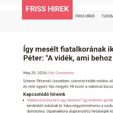
Skip
FRISS HIREK
to
content
FRISS HÍREK
TUDO
Így mesélt fiatalkorának i
Péter: "A vidék, ami beho
May 20, 2026
|
No Comments
Scherer Péternél ízesebben, szeretettelibb módon ali
és vele együtt Vas megyét. Mi ezzel a videóval búcs
Kapcsolódó híreink
Mekkora klíma kell egy lakásba? Így érdemes gondo
kérdésből indulnak ki: hány négyzetméteres a szo
döntéshez. Ugyanakkora alapterületű helyiségek kö