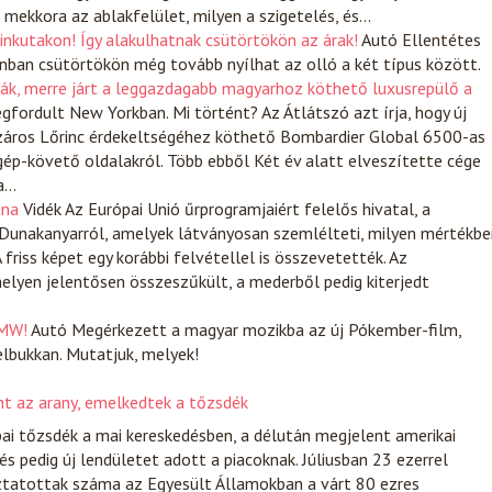
 mekkora az ablakfelület, milyen a szigetelés, és…
inkutakon! Így alakulhatnak csütörtökön az árak!
Autó
Ellentétes
ban csütörtökön még tovább nyílhat az olló a két típus között.
álták, merre járt a leggazdagabb magyarhoz köthető luxusrepülő a
egfordult New Yorkban. Mi történt? Az Átlátszó azt írja, hogy új
száros Lőrinc érdekeltségéhez köthető Bombardier Global 6500-as
ép-követő oldalakról. Több ebből Két év alatt elveszítette cége
ta…
una
Vidék
Az Európai Unió űrprogramjaiért felelős hivatal, a
 Dunakanyarról, amelyek látványosan szemlélteti, milyen mértékbe
friss képet egy korábbi felvétellel is összevetették. Az
helyen jelentősen összeszűkült, a mederből pedig kiterjedt
BMW!
Autó
Megérkezett a magyar mozikba az új Pókember-film,
elbukkan. Mutatjuk, melyek!
t az arany, emelkedtek a tőzsdék
ai tőzsdék a mai kereskedésben, a délután megjelent amerikai
és pedig új lendületet adott a piacoknak. Júliusban 23 ezerrel
ztatottak száma az Egyesült Államokban a várt 80 ezres