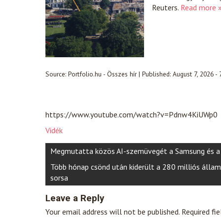
Reuters.
Read more 
Source:
Portfolio.hu - Összes hír
|
Published:
August 7, 2026 -
https://www.youtube.com/watch?v=Pdnw4KiUWp0
Vidék
Post
Megmutatta közös AI-szemüvegét a Samsung és a
navigation
Több hónap csönd után kiderült a 280 milliós álla
sorsa
Leave a Reply
Your email address will not be published.
Required fi