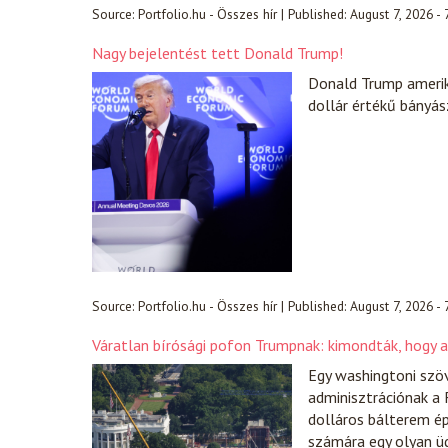
Source:
Portfolio.hu - Összes hír
|
Published:
August 7, 2026 -
Nagy bejelentést tett Donald Trump!
Donald Trump amerik
dollár értékű bányász
Source:
Portfolio.hu - Összes hír
|
Published:
August 7, 2026 -
Váratlan bírósági pofon Trumpnak: kimondták, hogy a
Egy washingtoni szöv
adminisztrációnak a 
dolláros bálterem ép
számára egy olyan üg