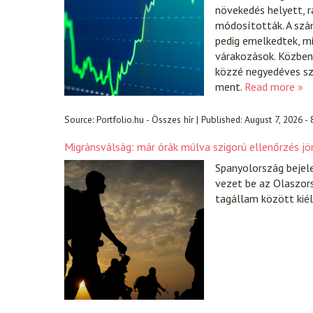
növekedés helyett, r
módosították. A szá
pedig emelkedtek, 
várakozások. Közben 
közzé negyedéves sz
ment.
Read more »
Source:
Portfolio.hu - Összes hír
|
Published:
August 7, 2026 -
Migránsválság: már órák múlva szigorú ellenőrzés jö
Spanyolország bejel
vezet be az Olaszors
tagállam között kiél