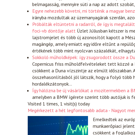
belmagasság, mennyire süti a nap az adott szobát,
Egyre nehezebb követni, mi történik a magyar benz
irányba mozdultak az üzemanyagárak szerdán, azon
Próbálták eltüntetni a radarról, de így is megtal
foci-vb döntője alatt
Üzlet
Júliusban kétszer is m
lajstromjelet és több új azonosítót kapott a Mé
magángép, amely emiatt egy időre eltűnt a repülőg
értékének több mint nyolcvan százalékát, elhagy
Sokkoló műholdképek: így zsugorodott össze a D
Copernicus friss műholdfelvételeket tett közzé a
csökkent a Duna vízszintje az elmúlt időszakban. A 
összehasonlításból jól látszik, hogy a folyó több 
hordalékzátonyok…
Így hálózna be új vásárlókat a mozitermekben a 
amelyben a BMW ígérete szerint több autójuk is f
Visited 1 times, 1 visit(s) today
Megérkezett a hét legfontosabb adata - Nagyot men
Emelkedtek az európ
munkaerőpiaci jelent
csökkent a foglalko