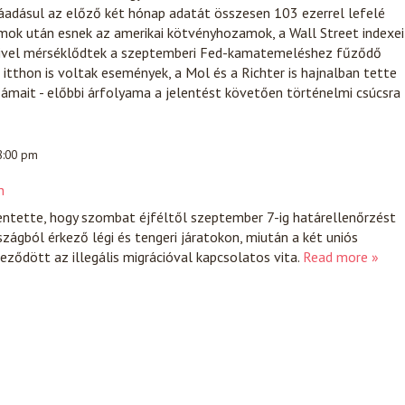
áadásul az előző két hónap adatát összesen 103 ezerrel lefelé
mok után esnek az amerikai kötvényhozamok, a Wall Street indexei
mivel mérséklődtek a szeptemberi Fed-kamatemeléshez fűződő
itthon is voltak események, a Mol és a Richter is hajnalban tette
ámait - előbbi árfolyama a jelentést követően történelmi csúcsra
 8:00 pm
n
entette, hogy szombat éjféltől szeptember 7-ig határellenőrzést
zágból érkező légi és tengeri járatokon, miután a két uniós
eződött az illegális migrációval kapcsolatos vita.
Read more »