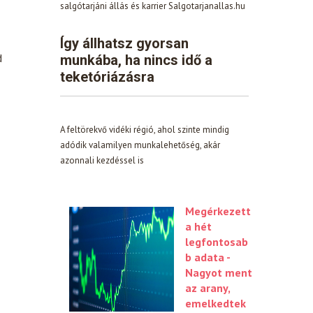
salgótarjáni állás és karrier Salgotarjanallas.hu
Így állhatsz gyorsan
d
munkába, ha nincs idő a
teketóriázásra
A feltörekvő vidéki régió, ahol szinte mindig
adódik valamilyen munkalehetőség, akár
azonnali kezdéssel is
Megérkezett
a hét
legfontosab
b adata -
Nagyot ment
az arany,
emelkedtek