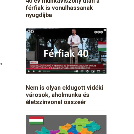
40 év munkaviszony után a
férfiak is vonulhassanak
nyugdíjba
n
Nem is olyan eldugott vidéki
városok, aholmunka és
életszínvonal összeér