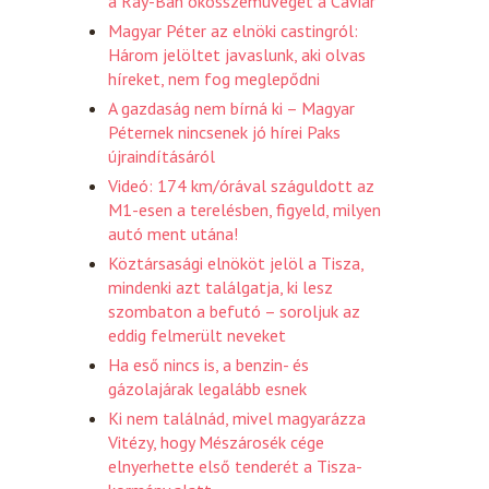
a Ray-Ban okosszemüvegét a Caviar
Magyar Péter az elnöki castingról:
Három jelöltet javaslunk, aki olvas
híreket, nem fog meglepődni
A gazdaság nem bírná ki – Magyar
Péternek nincsenek jó hírei Paks
újraindításáról
Videó: 174 km/órával száguldott az
M1-esen a terelésben, figyeld, milyen
autó ment utána!
Köztársasági elnököt jelöl a Tisza,
mindenki azt találgatja, ki lesz
szombaton a befutó – soroljuk az
eddig felmerült neveket
Ha eső nincs is, a benzin- és
gázolajárak legalább esnek
Ki nem találnád, mivel magyarázza
Vitézy, hogy Mészárosék cége
elnyerhette első tenderét a Tisza-