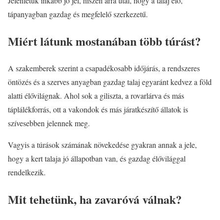
Jelenlétük inkább jó jel, hiszen arra utal, hogy a talaj élő,
tápanyagban gazdag és megfelelő szerkezetű.
Miért látunk mostanában több túrást?
A szakemberek szerint a csapadékosabb időjárás, a rendszeres
öntözés és a szerves anyagban gazdag talaj egyaránt kedvez a föld
alatti élővilágnak. Ahol sok a giliszta, a rovarlárva és más
táplálékforrás, ott a vakondok és más járatkészítő állatok is
szívesebben jelennek meg.
Vagyis a túrások számának növekedése gyakran annak a jele,
hogy a kert talaja jó állapotban van, és gazdag élővilággal
rendelkezik.
Mit tehetünk, ha zavaróvá válnak?