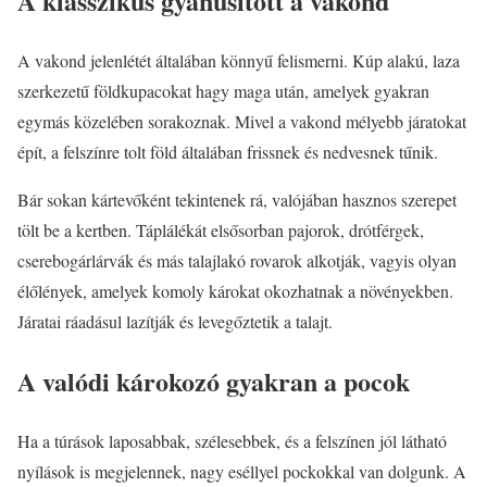
A klasszikus gyanúsított a vakond
A vakond jelenlétét általában könnyű felismerni. Kúp alakú, laza
szerkezetű földkupacokat hagy maga után, amelyek gyakran
egymás közelében sorakoznak. Mivel a vakond mélyebb járatokat
épít, a felszínre tolt föld általában frissnek és nedvesnek tűnik.
Bár sokan kártevőként tekintenek rá, valójában hasznos szerepet
tölt be a kertben. Táplálékát elsősorban pajorok, drótférgek,
cserebogárlárvák és más talajlakó rovarok alkotják, vagyis olyan
élőlények, amelyek komoly károkat okozhatnak a növényekben.
Járatai ráadásul lazítják és levegőztetik a talajt.
A valódi károkozó gyakran a pocok
Ha a túrások laposabbak, szélesebbek, és a felszínen jól látható
nyílások is megjelennek, nagy eséllyel pockokkal van dolgunk. A