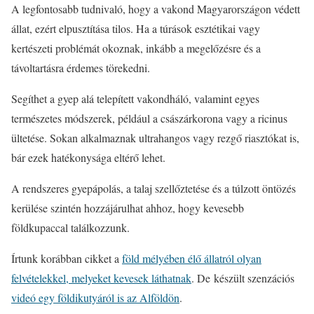
A legfontosabb tudnivaló, hogy a vakond Magyarországon védett
állat, ezért elpusztítása tilos. Ha a túrások esztétikai vagy
kertészeti problémát okoznak, inkább a megelőzésre és a
távoltartásra érdemes törekedni.
Segíthet a gyep alá telepített vakondháló, valamint egyes
természetes módszerek, például a császárkorona vagy a ricinus
ültetése. Sokan alkalmaznak ultrahangos vagy rezgő riasztókat is,
bár ezek hatékonysága eltérő lehet.
A rendszeres gyepápolás, a talaj szellőztetése és a túlzott öntözés
kerülése szintén hozzájárulhat ahhoz, hogy kevesebb
földkupaccal találkozzunk.
Írtunk korábban cikket a
föld mélyében élő állatról olyan
felvételekkel, melyeket kevesek láthatnak
. De készült szenzációs
videó egy földikutyáról is az Alföldön
.