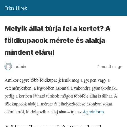
Friss Hirek
Melyik állat túrja fel a kertet? A
földkupacok mérete és alakja
mindent elárul
admin
2 months ago
Amikor egyre több földkupac jelenik meg a gyepen vagy a
veteményesben, a legtöbben azonnal a vakondra gyanakodnak,
pedig a kertben látható túrások mögött többféle állat is állhat. A
földkupacok alakja, mérete és elhelyezkedése azonban sokat
elárul arról, ki dolgozik a talaj alatt – írja az
Agroinform
.