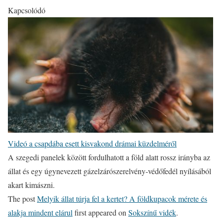
Kapcsolódó
Videó a csapdába esett kisvakond drámai küzdelméről
A szegedi panelek között fordulhatott a föld alatt rossz irányba az
állat és egy úgynevezett gázelzárószerelvény-védőfedél nyílásából
akart kimászni.
The post
Melyik állat túrja fel a kertet? A földkupacok mérete és
alakja mindent elárul
first appeared on
Sokszínű vidék
.