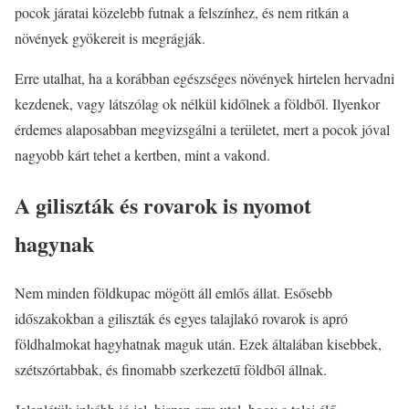
pocok járatai közelebb futnak a felszínhez, és nem ritkán a
növények gyökereit is megrágják.
Erre utalhat, ha a korábban egészséges növények hirtelen hervadni
kezdenek, vagy látszólag ok nélkül kidőlnek a földből. Ilyenkor
érdemes alaposabban megvizsgálni a területet, mert a pocok jóval
nagyobb kárt tehet a kertben, mint a vakond.
A giliszták és rovarok is nyomot
hagynak
Nem minden földkupac mögött áll emlős állat. Esősebb
időszakokban a giliszták és egyes talajlakó rovarok is apró
földhalmokat hagyhatnak maguk után. Ezek általában kisebbek,
szétszórtabbak, és finomabb szerkezetű földből állnak.