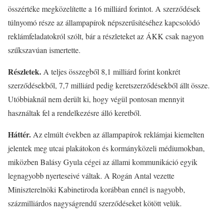
összértéke megközelítette a 16 milliárd forintot. A szerződések
túlnyomó része az állampapírok népszerűsítéséhez kapcsolódó
reklámfeladatokról szólt, bár a részleteket az ÁKK csak nagyon
szűkszavúan ismertette.
Részletek.
A teljes összegből 8,1 milliárd forint konkrét
szerződésekből, 7,7 milliárd pedig keretszerződésekből állt össze.
Utóbbiaknál nem derült ki, hogy végül pontosan mennyit
használtak fel a rendelkezésre álló keretből.
Háttér.
Az elmúlt években az állampapírok reklámjai kiemelten
jelentek meg utcai plakátokon és kormányközeli médiumokban,
miközben Balásy Gyula cégei az állami kommunikáció egyik
legnagyobb nyerteseivé váltak. A Rogán Antal vezette
Miniszterelnöki Kabinetiroda korábban ennél is nagyobb,
százmilliárdos nagyságrendű szerződéseket kötött velük.