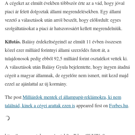
A cégeket az elmúlt években többször érte az a vád, hogy jóval
piaci ár felett dolgoztak állami megrendelésekben. Egy állami
vezető a választások után arról beszélt, hogy előfordult: egyes
szolgáltatásokat a piaci ár hatszorosáért kellett megrendelniük.
Kifutás.
Balásy érdekeltségeinél az elmúlt 11 évben összesen
közel ezer milliárd forintnyi állami szerződés futott át, a
tulajdonosok pedig ebből 92,5 milliárd forint osztalékot vettek ki.
A választások után Balásy Gyula bejelentette, hogy ingyen átadná
cégeit a magyar államnak, de egyelőre nem ismert, mit kezd majd
ezzel az ajánlattal az új kormány.
The post
Milliárdok mentek el állampapír-reklámokra, ki nem
találnád, kinek a cégei arattak ezen is
appeared first on
Forbes.hu
.