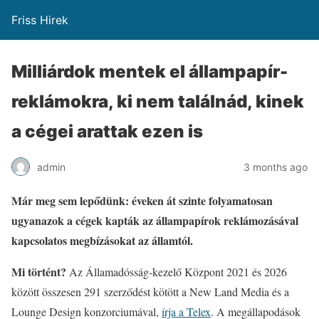
Friss Hirek
Milliárdok mentek el állampapír-
reklámokra, ki nem találnád, kinek
a cégei arattak ezen is
admin
3 months ago
Már meg sem lepődünk: éveken át szinte folyamatosan
ugyanazok a cégek kapták az állampapírok reklámozásával
kapcsolatos megbízásokat az államtól.
Mi történt?
Az Államadósság-kezelő Központ 2021 és 2026
között összesen 291 szerződést kötött a New Land Media és a
Lounge Design konzorciumával,
írja a Telex
. A megállapodások