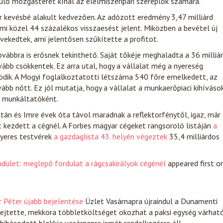
ülő mozgásteret kínál az élelmiszeripari szereplők számára.
 kevésbé alakult kedvezően. Az adózott eredmény 3,47 milliárd
 ami közel 44 százalékos visszaesést jelent. Miközben a bevétel új
vekedtek, ami jelentősen szűkítette a profitot.
ovábbra is erősnek tekinthető. Saját tőkéje meghaladta a 36 milliá
vább csökkentek. Ez arra utal, hogy a vállalat még a nyereség
ödik. A Mogyi foglalkoztatotti létszáma 540 főre emelkedett, az
ább nőtt. Ez jól mutatja, hogy a vállalat a munkaerőpiaci kihíváso
t munkáltatóként.
tán és Imre évek óta távol maradnak a reflektorfénytől, igaz, már
t kezdett a cégnél. A Forbes magyar cégeket rangsoroló listáján
a
nyeres testvérek
a gazdaglista 43. helyén végeztek
35,4 milliárdos
dület: meglepő fordulat a rágcsakirályok cégénél
appeared first o
r Péter újabb bejelentése
Üzlet
Vasárnapra újraindul a Dunamenti
fejtette, mekkora többletköltséget okozhat a paksi egység várhat