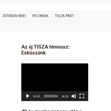
RÖVIDEN HIREI
PR CIKKEK
TISZA PÁRT
Az új TISZA himnusz:
Esküszünk
Video
Player
00:00
06:30