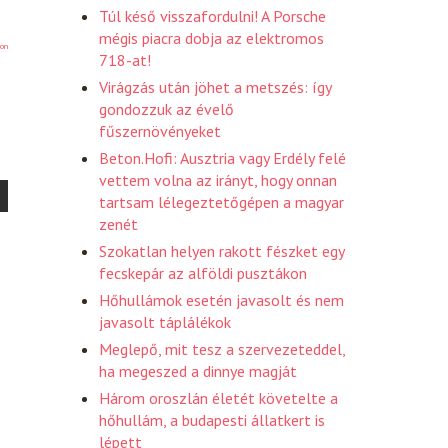
Túl késő visszafordulni! A Porsche
mégis piacra dobja az elektromos
on
718-at!
Virágzás után jöhet a metszés: így
gondozzuk az évelő
fűszernövényeket
Beton.Hofi: Ausztria vagy Erdély felé
vettem volna az irányt, hogy onnan
tartsam lélegeztetőgépen a magyar
zenét
Szokatlan helyen rakott fészket egy
fecskepár az alföldi pusztákon
Hőhullámok esetén javasolt és nem
javasolt táplálékok
Meglepő, mit tesz a szervezeteddel,
ha megeszed a dinnye magját
Három oroszlán életét követelte a
hőhullám, a budapesti állatkert is
lépett