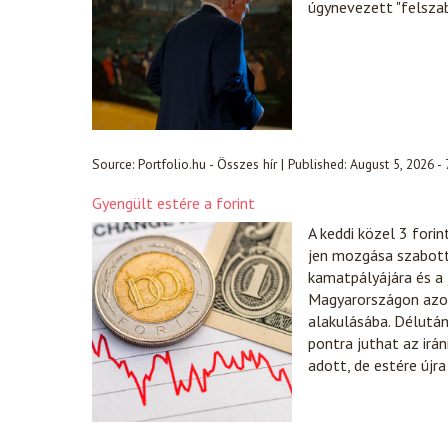
úgynevezett "felsza
Source:
Portfolio.hu - Összes hír
|
Published:
August 5, 2026 -
Gyengült estére a forint
A keddi közel 3 fori
jen mozgása szabott 
kamatpályájára és a
Magyarországon azonb
alakulásába. Délután
pontra juthat az irá
adott, de estére újr