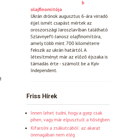
b
olajfinomítója
Ukrán drónok augusztus 6-ára virradó
éjjel ismét csapást mértek az
oroszországi Jaroszlavlban található
Szlavnyeft-Janosz olajfinomítóra,
amely több mint 700 kilométerre
fekszik az ukrán határtól. A
létesítményt már az előző éjszaka is
támadás érte - számolt be a Kyiv
Independent.
d
Friss Hírek
Innen lehet tudni, hogy a gyep csak
pihen, vagy már elpusztult a hőségben
Kifarolni a zsákutcából: az akarat
önmagában nem elég