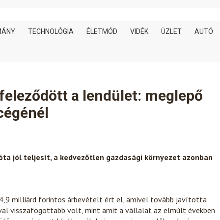
MÁNY
TECHNOLÓGIA
ÉLETMÓD
VIDÉK
ÜZLET
AUTÓ
feleződött a lendület: meglepő
 cégénél
óta jól teljesít, a kedvezőtlen gazdasági környezet azonban
9 milliárd forintos árbevételt ért el, amivel tovább javította
val visszafogottabb volt, mint amit a vállalat az elmúlt években