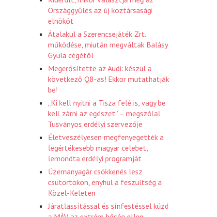
Országgyűlés az új köztársasági
elnököt
Átalakul a Szerencsejáték Zrt.
működése, miután megváltak Balásy
Gyula cégétől
Megerősítette az Audi: készül a
következő Q8-as! Ekkor mutathatják
be!
„Ki kell nyitni a Tisza felé is, vagy be
kell zárni az egészet” – megszólal
Tusványos erdélyi szervezője
Életveszélyesen megfenyegették a
legértékesebb magyar celebet,
lemondta erdélyi programját
Üzemanyagár csökkenés lesz
csütörtökön, enyhül a feszültség a
Közel-Keleten
Járatlassítással és sínfestéssel küzd
a MÁV az extrém hőség ellen