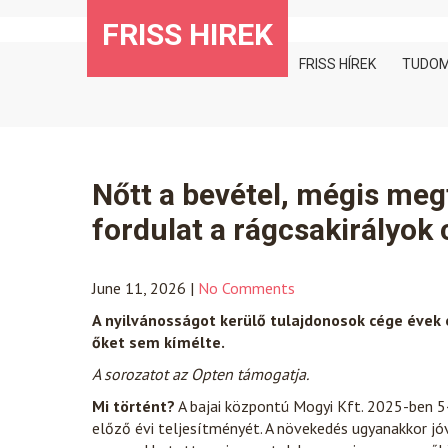
Skip
FRISS HIREK
to
content
FRISS HÍREK
TUDO
Nőtt a bevétel, mégis meg
fordulat a rágcsakirályok
June 11, 2026
|
No Comments
A nyilvánosságot kerülő tulajdonosok cége évek 
őket sem kímélte.
A sorozatot az Opten támogatja.
Mi történt?
A bajai központú Mogyi Kft. 2025-ben 54,
előző évi teljesítményét. A növekedés ugyanakkor jó