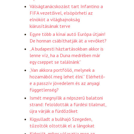
Válságtanácskozást tart Infantino a
FIFA vezetőivel, elsöpörheti az
elnököt a világbajnokság
kiárusításának terve
Egyre több a kínai autó Európa útjain!
De honnan csábíthatják át a vevőket?
„A budapesti háztartásokban akkor is
lenne víz, ha a Duna medrében már
egy cseppet se találnánk”
„Van akkora portfólió, melynek a
hozamából meg lehet élni.” Elérhető-
e a passzív jövedelem és az anyagi
függetlenség?
Ismét megnyílik a népszerű balatoni
strand: feloldották a fürdési tilalmat,
újra várják a fürdőzőket
Kigyulladt a bulihajó Szegeden,
tűzoltók oltották el a lángokat
Kiderült, mikor választja meg az