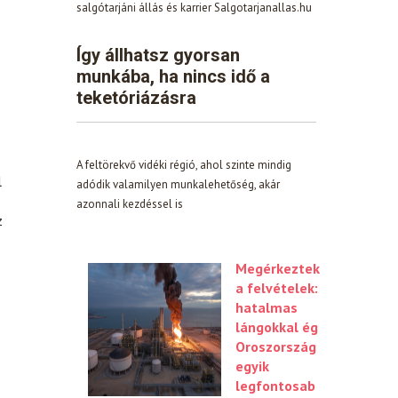
salgótarjáni állás és karrier Salgotarjanallas.hu
Így állhatsz gyorsan
munkába, ha nincs idő a
teketóriázásra
A feltörekvő vidéki régió, ahol szinte mindig
l
adódik valamilyen munkalehetőség, akár
azonnali kezdéssel is
z
Megérkeztek
a felvételek:
hatalmas
lángokkal ég
Oroszország
egyik
legfontosab