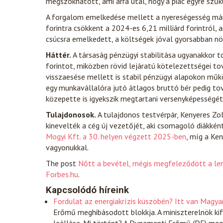
megszokhatott, ami arra utal, hogy a piac egyre szűk
A forgalom emelkedése mellett a nyereségesség már
forintra csökkent a 2024-es 6,21 milliárd forintról,
csúcsra emelkedett, a költségek jóval gyorsabban nö
Háttér.
A társaság pénzügyi stabilitása ugyanakkor t
forintot, miközben rövid lejáratú kötelezettségei to
visszaesése mellett is stabil pénzügyi alapokon műk
egy munkavállalóra jutó átlagos bruttó bér pedig tov
közepette is igyekszik megtartani versenyképességé
Tulajdonosok.
A tulajdonos testvérpár, Kenyeres Zol
kinevelték a cég új vezetőjét, aki csomagoló diákkén
Mogyi Kft. a 30. helyen végzett 2025-ben
, míg a Ke
vagyonukkal.
The post
Nőtt a bevétel, mégis megfeleződött a len
Forbes.hu
.
Kapcsolódó híreink
Fordulat az energiakrízis küszöbén? Itt van Magya
Erőmű meghibásodott blokkja. A miniszterelnök ki