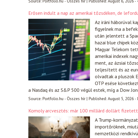
Source:
Portfolio.hu - Összes hír
|
Published:
August 6, 2026 -
Erősen indult a nap az amerikai tőzsdéken, de lefor
Az iráni háborúval k
figyelnek ma a befek
után jelentett a Spac
hazai blue chipek kö
Magyar Telekom tette
amerikai indexek nag
ment, az ázsiai tőzs
teljesített és az eu
olvadtak a pluszok E
OTP esése következté
a Nasdaq és az S&P 500 végül estek, míg a Dow Jo
Source:
Portfolio.hu - Összes hír
|
Published:
August 5, 2026 -
Komoly arcvesztés: már 100 milliárd dollárt fizetet
A Trump-kormányzat e
importőröknek, miut
nemzetközi rendkívül