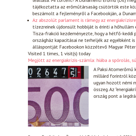
leállása. Mi történt? A Dunamenti Erőmű (DE) meg
tájékoztatta az erőműtársaság csütörtök este kö
beszámolt a fejleményről a Facebookján, a Duna
Az abszolút parlament is rámegy az energiakrízisr
tízezreinek újdonsült hobbiját is érinti a hőhullám 
Tisza-frakció kezdeményezte, hogy a hétfő-keddi p
országház kapacitásai ne terheljék az egyébként i
álláspontját Facebookon közzétevő Magyar Péter
Visited 1 times, 1 visit(s) today
Megjött az energiakrízis-számla: hiába a spórolás, s
A Paksi Atomerőmű k
milliárd forintról k
ugyan hozott némi m
összeg. Az "energiakr
ország pont a legdr