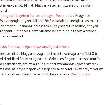
hibásodott blokkja vasárnapra ismét rendelkezésre áll –
zleményben az MTI-t. Magyar Péter miniszterelnök szintén
menti…
e, meglepő bejelentést tett Magyar Péter
Üzlet
Magyarok
és az energiahelyzet. Mi történt? A kialakult energiakrízis miatt a
arlamenti ülésnapot halasszák el egy héttel későbbre, hogy az
s roppantul megfeszített villamosenergia-hálózatot. A frakció
 miniszterelnök…
úlyos forintokat éget el az ország esténként
iesése miatt Magyarország napi importszámlája a korábbi 0,6
özel 4 milliárd forintra ugrott. Az önkéntes fogyasztáscsökkentés
egtakarítást, ám ez a teljes importszámlához képest szerény
ízis ára" az egyes napok költségének akár felét is kitette, mivel az
ágább órákban szorult a legtöbb behozatalra.
Read more »