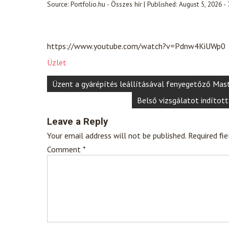
Source:
Portfolio.hu - Összes hír
|
Published:
August 5, 2026 -
https://www.youtube.com/watch?v=Pdnw4KiUWp0
Üzlet
Post
Üzent a gyárépítés leállításával fenyegetőző Mas
navigation
Belső vizsgálatot indítot
Leave a Reply
Your email address will not be published.
Required fi
Comment
*