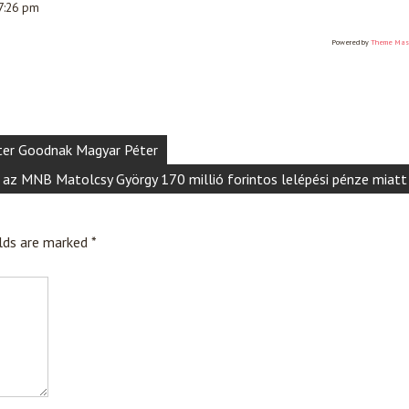
 7:26 pm
Powered by
Theme Mas
ter Goodnak Magyar Péter
t az MNB Matolcsy György 170 millió forintos lelépési pénze miatt
elds are marked
*