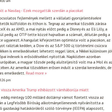
 4:00 am
dult a Nasdaq - Ezek mozgatták szerdán a piacokat
apcsolatos fejlemények mellett a vállalati gyorsjelentésekre
tetők külföldön és itthon is. Tegnap az amerikai tőzsdék zárása
eX és az AMD, a mai nyitás előtt pedig a Disney és az Eli Lilly, a
zül pedig az OTP tette közzé hajnalban a számait, délután pedig a
 ugyanezt. A hangulat kifejezetten optimista volt a piacokon, az
yot raliztak kedden, a Dow és az S&P 500 új történelmi csúcsra
déken is emelkedéseket lehetett reggel látni, a Nikkei különösen jó
rópai indexek is erősödésekkel nyitottak. Napközben azonban
urópában, a magyar tőzsde pedig alulteljesítő volt ma a Mol és a
ben. Az amerikai tőzsdéken erősen indult a szerdai kereskedés, de
nes emelkedett.
Read more »
 8:26 pm
t vissza Amerika Trump elhibázott vámháborúja miatt
ddig mintegy 100 milliárd dollárnyi vámot fizetett vissza az
án a Legfelsőbb Bíróság alkotmányellenesnek nyilvánította a
i gazdasági hatáskörökről szóló törvényre (IEEPA) alapozott,