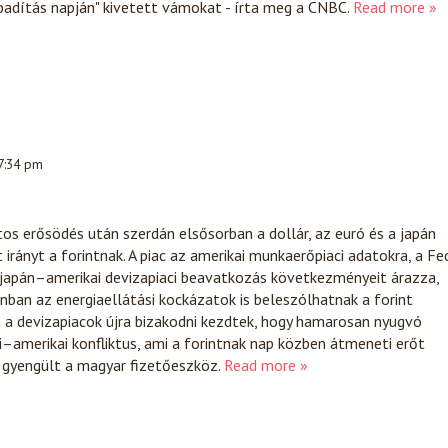
badítás napján" kivetett vámokat - írta meg a CNBC.
Read more »
 7:34 pm
ntos erősödés után szerdán elsősorban a dollár, az euró és a japán
irányt a forintnak. A piac az amerikai munkaerőpiaci adatokra, a Fe
 japán–amerikai devizapiaci beavatkozás következményeit árazza,
an az energiaellátási kockázatok is beleszólhatnak a forint
 a devizapiacok újra bizakodni kezdtek, hogy hamarosan nyugvó
ni–amerikai konfliktus, ami a forintnak nap közben átmeneti erőt
a gyengült a magyar fizetőeszköz.
Read more »