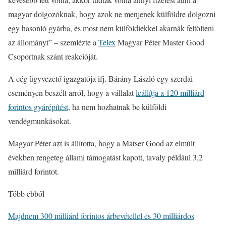
magyar dolgozóknak, hogy azok ne menjenek külföldre dolgozni
egy hasonló gyárba, és most nem külföldiekkel akarnák feltölteni
az állományt” – szemlézte a
Telex
Magyar Péter Master Good
Csoportnak szánt reakcióját.
A cég ügyvezető igazgatója ifj. Bárány László egy szerdai
eseményen beszélt arról, hogy a vállalat
leállítja a 120 milliárd
forintos gyárépítést
, ha nem hozhatnak be külföldi
vendégmunkásokat.
Magyar Péter azt is állította, hogy a Matser Good az elmúlt
években rengeteg állami támogatást kapott, tavaly például 3,2
milliárd forintot.
Több ebből
Majdnem 300 milliárd forintos árbevétellel és 30 milliárdos