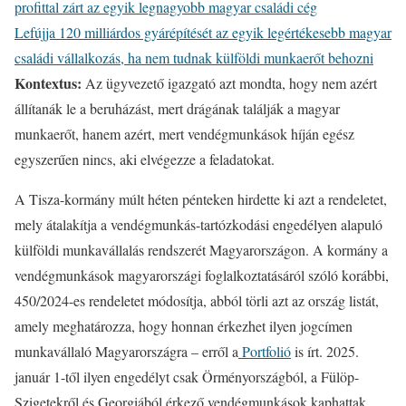
profittal zárt az egyik legnagyobb magyar családi cég
Lefújja 120 milliárdos gyárépítését az egyik legértékesebb magyar
családi vállalkozás, ha nem tudnak külföldi munkaerőt behozni
Kontextus:
Az ügyvezető igazgató azt mondta, hogy nem azért
állítanák le a beruházást, mert drágának találják a magyar
munkaerőt, hanem azért, mert vendégmunkások híján egész
egyszerűen nincs, aki elvégezze a feladatokat.
A Tisza-kormány múlt héten pénteken hirdette ki azt a rendeletet,
mely átalakítja a vendégmunkás-tartózkodási engedélyen alapuló
külföldi munkavállalás rendszerét Magyarországon. A kormány a
vendégmunkások magyarországi foglalkoztatásáról szóló korábbi,
450/2024-es rendeletet módosítja, abból törli azt az ország listát,
amely meghatározza, hogy honnan érkezhet ilyen jogcímen
munkavállaló Magyarországra – erről a
Portfolió
is írt. 2025.
január 1-től ilyen engedélyt csak Örményországból, a Fülöp-
Szigetekről és Georgiából érkező vendégmunkások kaphattak.