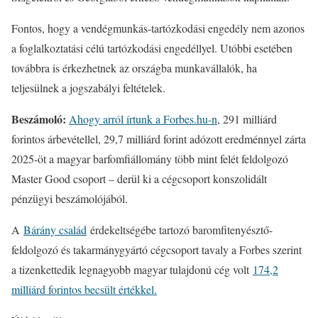
Fontos, hogy a vendégmunkás-tartózkodási engedély nem azonos
a foglalkoztatási célú tartózkodási engedéllyel. Utóbbi esetében
továbbra is érkezhetnek az országba munkavállalók, ha
teljesülnek a jogszabályi feltételek.
Beszámoló:
Ahogy arról írtunk a Forbes.hu-n
, 291 milliárd
forintos árbevétellel, 29,7 milliárd forint adózott eredménnyel zárta
2025-öt a magyar barfomfiállomány több mint felét feldolgozó
Master Good csoport – derül ki a cégcsoport konszolidált
pénzügyi beszámolójából.
A
Bárány család
érdekeltségébe tartozó baromfitenyésztő-
feldolgozó és takarmánygyártó cégcsoport tavaly a Forbes szerint
a tizenkettedik legnagyobb magyar tulajdonú cég volt
174,2
milliárd forintos becsült értékkel.