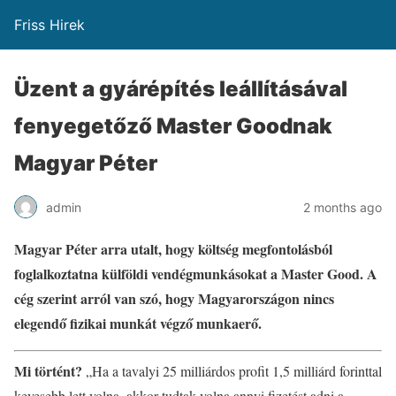
Friss Hirek
Üzent a gyárépítés leállításával
fenyegetőző Master Goodnak
Magyar Péter
admin
2 months ago
Magyar Péter arra utalt, hogy költség megfontolásból
foglalkoztatna külföldi vendégmunkásokat a Master Good. A
cég szerint arról van szó, hogy Magyarországon nincs
elegendő fizikai munkát végző munkaerő.
Mi történt?
„Ha a tavalyi 25 milliárdos profit 1,5 milliárd forinttal
kevesebb lett volna, akkor tudtak volna annyi fizetést adni a