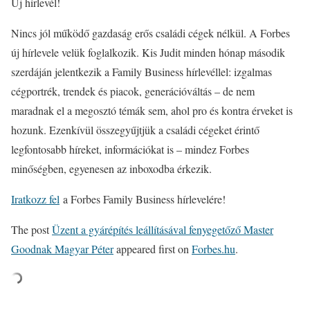
Új hírlevél!
Nincs jól működő gazdaság erős családi cégek nélkül. A Forbes
új hírlevele velük foglalkozik. Kis Judit minden hónap második
szerdáján jelentkezik a Family Business hírlevéllel: izgalmas
cégportrék, trendek és piacok, generációváltás – de nem
maradnak el a megosztó témák sem, ahol pro és kontra érveket is
hozunk. Ezenkívül összegyűjtjük a családi cégeket érintő
legfontosabb híreket, információkat is – mindez Forbes
minőségben, egyenesen az inboxodba érkezik.
Iratkozz fel
a Forbes Family Business hírlevelére!
The post
Üzent a gyárépítés leállításával fenyegetőző Master
Goodnak Magyar Péter
appeared first on
Forbes.hu
.