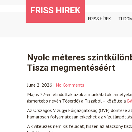
Skip
FRISS HIREK
to
content
FRISS HÍREK
TUDO
Nyolc méteres szintkülönb
Tisza megmentéséért
June 2, 2026
|
No Comments
Május 27-én elindultak azok a munkálatok, amelyekne
(ismertebb nevén Tőserdő) a Tiszából – közölte a
Bá
Az Országos Vízügyi Főigazgatóság (OVF) döntése ala
hamarosan folyamatosan érkezhet az vízutánpótlás
A kivitelezés nem kis feladat, hiszen az alacsony tis