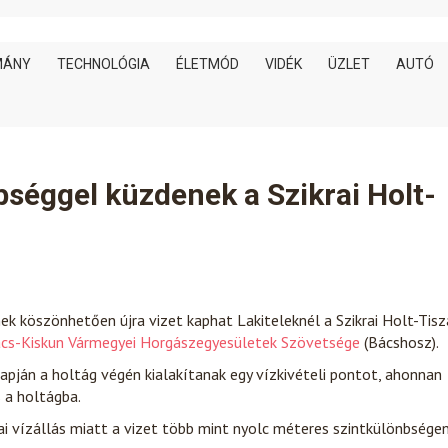
MÁNY
TECHNOLÓGIA
ÉLETMÓD
VIDÉK
ÜZLET
AUTÓ
séggel küzdenek a Szikrai Holt-
k köszönhetően újra vizet kaphat Lakiteleknél a Szikrai Holt-Tisz
cs-Kiskun Vármegyei Horgászegyesületek Szövetsége
(Bácshosz).
pján a holtág végén kialakítanak egy vízkivételi pontot, ahonnan
 a holtágba.
zai vízállás miatt a vizet több mint nyolc méteres szintkülönbsége