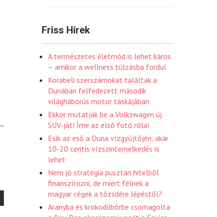
Friss Hírek
A természetes életmód is lehet káros
– amikor a wellness túlzásba fordul
Korabeli szerszámokat találtak a
Dunában felfedezett második
világháborús motor táskájában
Ekkor mutatják be a Volkswagen új
SUV-ját! Íme az első fotó róla!
on
Esik az eső a Duna vízgyűjtőjén, akár
10-20 centis vízszintemelkedés is
lehet
Nem jó stratégia pusztán hitelből
finanszírozni, de miért félnek a
magyar cégek a tőzsdére lépéstől?
Aranyba és krokodilbőrbe csomagolta