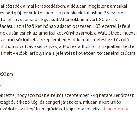
ai tőzsdék a mai kereskedésben, a délután megjelent amerikai
és pedig új lendületet adott a piacoknak. Júliusban 23 ezerrel
ztatottak száma az Egyesült Államokban a várt 80 ezres
áadásul az előző két hónap adatát összesen 103 ezerrel lefelé
mok után esnek az amerikai kötvényhozamok, a Wall Street indexei
mivel mérséklődtek a szeptemberi Fed-kamatemeléshez fűződő
itthon is voltak események, a Mol és a Richter is hajnalban tette
ámait - előbbi árfolyama a jelentést követően történelmi csúcsra
 8:00 pm
n
entette, hogy szombat éjféltől szeptember 7-ig határellenőrzést
zágból érkező légi és tengeri járatokon, miután a két uniós
eződött az illegális migrációval kapcsolatos vita.
Read more »