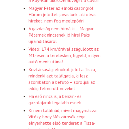
a Ray-Ban okosszemüvegét a Caviar
Magyar Péter az elnöki castingról:
Három jelöltet javaslunk, aki olvas
híreket, nem fog meglepődni
A gazdaság nem bírná ki – Magyar
Péternek nincsenek jó hírei Paks
újraindításáról
Videó: 174 km/órával száguldott az
M1-esen a terelésben, figyeld, milyen
autó ment utána!
Köztársasági elnököt jelöl a Tisza,
mindenki azt találgatja, ki lesz
szombaton a befutó – soroljuk az
eddig felmerült neveket
Ha eső nincs is, a benzin- és
gázolajárak legalább esnek
Ki nem találnád, mivel magyarázza
Vitézy, hogy Mészárosék cége
elnyerhette első tenderét a Tisza-