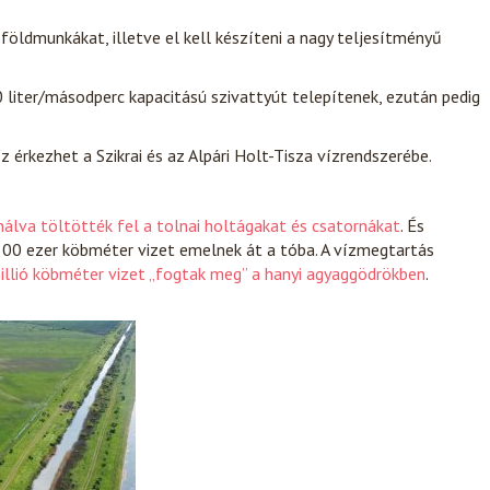
 földmunkákat, illetve el kell készíteni a nagy teljesítményű
0 liter/másodperc kapacitású szivattyút telepítenek, ezután pedig
érkezhet a Szikrai és az Alpári Holt-Tisza vízrendszerébe.
álva töltötték fel a tolnai holtágakat és csatornákat
. És
300 ezer köbméter vizet emelnek át a tóba. A vízmegtartás
llió köbméter vizet „fogtak meg” a hanyi agyaggödrökben
.