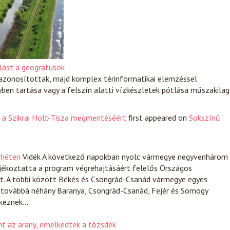
tlást a geográfusok
 azonosítottak, majd komplex térinformatikai elemzéssel
yben tartása vagy a felszín alatti vízkészletek pótlása műszakilag
 a Szikrai Holt-Tisza megmentéséért
first appeared on
Sokszínű
 héten
Vidék
A következő napokban nyolc vármegye negyvenhárom
ájékoztatta a program végrehajtásáért felelős Országos
. A többi között Békés és Csongrád-Csanád vármegye egyes
t, továbbá néhány Baranya, Csongrád-Csanád, Fejér és Somogy
ekeznek…
t az arany, emelkedtek a tőzsdék