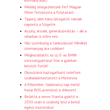
kormány alatt
Meddig lélegezhetünk fel? Magyar
Péter felvázolta a folytatást
Tippelj, idén hány látogatót várnak
naponta a Szigetre
Aszály, ársokk, generációváltás – aki a
viharban is előre néz
Várj szombatig a tankolással! Mindkét
üzemanyag ára csökken!
Megkezdődött az új i3-as BMW
sorozatgyártása! Íme a gyárban
készült fotók!
Okosórává hajtogatható telefont
szabadalmaztatott a Motorola
A Pókember: Vadonatúj nap mellé
hazai ROG promóció is érkezett
Belátta a neves francia gyártó is:
2030 után is szükség lesz a belső
égésű motorokra!