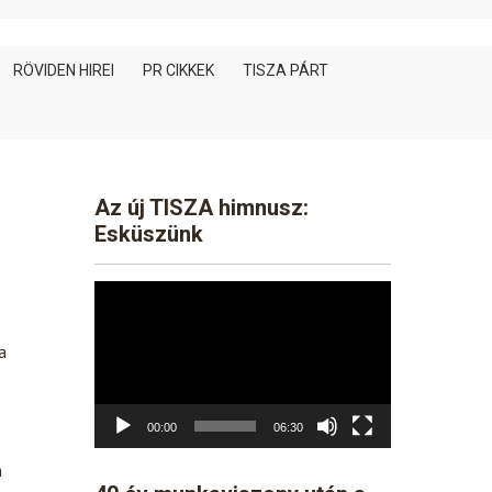
RÖVIDEN HIREI
PR CIKKEK
TISZA PÁRT
Az új TISZA himnusz:
Esküszünk
Video
Player
a
00:00
06:30
n