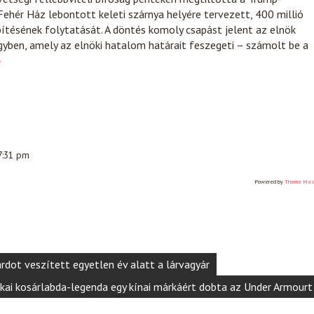
Fehér Ház lebontott keleti szárnya helyére tervezett, 400 millió
ítésének folytatását. A döntés komoly csapást jelent az elnök
yben, amely az elnöki hatalom határait feszegeti – számolt be a
»
 7:31 pm
Powered by
Theme Mas
árdot veszített egyetlen év alatt a lárvagyár
kai kosárlabda-legenda egy kínai márkáért dobta az Under Armourt