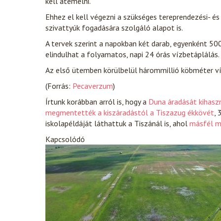
kell átemelni.
Ehhez el kell végezni a szükséges tereprendezési- és
szivattyúk fogadására szolgáló alapot is.
A tervek szerint a napokban két darab, egyenként 50
elindulhat a folyamatos, napi 24 órás vízbetáplálás.
Az első ütemben körülbelül hárommillió köbméter víz 
(Forrás:
Pecaverzum
)
Írtunk korábban arról is, hogy a
Duna áradását kihaszn
megmentették a kiszáradástól a Tiszazug ékkövét
, 
iskolapéldáját láthattuk a Tiszánál is, ahol
másfél mi
Kapcsolódó