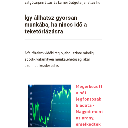
salgótarjáni állás és karrier Salgotarjanallas.hu
Így állhatsz gyorsan
munkába, ha nincs idő a
teketóriázásra
A feltörekvő vidéki régió, ahol szinte mindig
adódik valamilyen munkalehetőség, akár
azonnali kezdéssel is
Megérkezett
a hét
legfontosab
b adata -
Nagyot ment
az arany,
emelkedtek