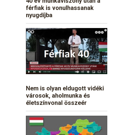
40 év munkaviszony után a
férfiak is vonulhassanak
nyugdíjba
Nem is olyan eldugott vidéki
városok, aholmunka és
életszínvonal összeér