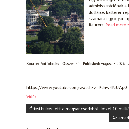
adminisztrációnak a 
dolláros bálterem ép
számára egy olyan üg
Reuters.
Read more 
Source:
Portfolio.hu - Összes hír
|
Published:
August 7, 2026 -
https://www.youtube.com/watch?v=Pdnw4KiUWp0
Vidék
Post
Óriási bukás lett a magyar csodából: közel 10 milli
navigation
Az ameri