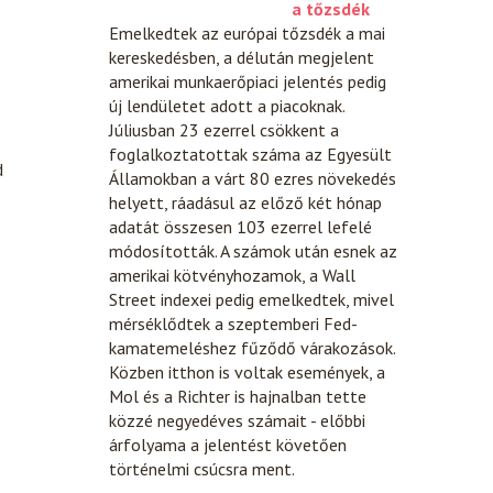
a tőzsdék
Emelkedtek az európai tőzsdék a mai
kereskedésben, a délután megjelent
amerikai munkaerőpiaci jelentés pedig
új lendületet adott a piacoknak.
Júliusban 23 ezerrel csökkent a
foglalkoztatottak száma az Egyesült
d
Államokban a várt 80 ezres növekedés
helyett, ráadásul az előző két hónap
adatát összesen 103 ezerrel lefelé
módosították. A számok után esnek az
amerikai kötvényhozamok, a Wall
Street indexei pedig emelkedtek, mivel
mérséklődtek a szeptemberi Fed-
kamatemeléshez fűződő várakozások.
Közben itthon is voltak események, a
Mol és a Richter is hajnalban tette
közzé negyedéves számait - előbbi
árfolyama a jelentést követően
történelmi csúcsra ment.