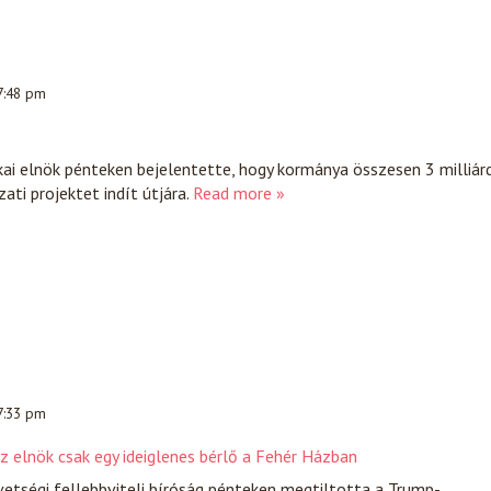
 7:48 pm
ai elnök pénteken bejelentette, hogy kormánya összesen 3 milliár
ati projektet indít útjára.
Read more »
 7:33 pm
z elnök csak egy ideiglenes bérlő a Fehér Házban
etségi fellebbviteli bíróság pénteken megtiltotta a Trump-