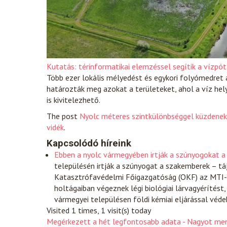
Kutatás: térinformatikai elemzéssel segítik a vízpó
Több ezer lokális mélyedést és egykori folyómedret
határozták meg azokat a területeket, ahol a víz hel
is kivitelezhető.
The post
Nyolc méteres szintkülönbséggel küzdenek
vidék
.
Kapcsolódó híreink
Ebben a nyolc vármegyében irtják a szúnyogokat a
településén irtják a szúnyogat a szakemberek – t
Katasztrófavédelmi Főigazgatóság (OKF) az MTI-t
holtágaiban végeznek légi biológiai lárvagyérítés
vármegyei településen földi kémiai eljárással véd
Visited 1 times, 1 visit(s) today
Megérkezett a hét legfontosabb adata - Nagyot men