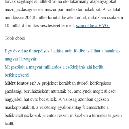
lárvák segítségével állított volna elő takarmány-alapanyagokat
mezőgazdasági és élelmiszeripari melléktermékekből. A vállalat
mindössze 204,8 millió forint árbevételt ért el, miközben csaknem
10 milliárd forintos veszteséget termelt,
számol be a HVG.
Több ebből
Egy évvel az ünnepélyes átadása után földbe is állhat a hatalmas
magyar lárvagyár
Megszólalt a magyar milliárdos a csődeljárás alá került
befektetéséről
Miért fontos ez?
A projektet korábban úttörő, körforgásos
gazdasági beruházásként mutatták be, amelynek megtérülését
nagyjából hat évre becsülték. A valóság azonban egészen
másképp alakult, a veszteség gyakorlatilag felemésztette a
befektetett eszközök jelentős részét, miközben a termelés teljesen
leállt.