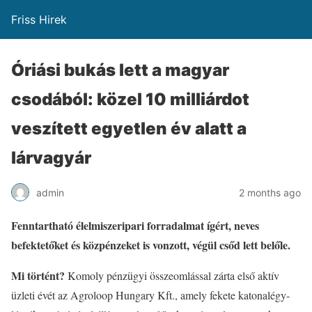
Friss Hirek
Óriási bukás lett a magyar
csodából: közel 10 milliárdot
veszített egyetlen év alatt a
lárvagyár
admin
2 months ago
Fenntartható élelmiszeripari forradalmat ígért, neves
befektetőket és közpénzeket is vonzott, végül csőd lett belőle.
Mi történt?
Komoly pénzügyi összeomlással zárta első aktív
üzleti évét az Agroloop Hungary Kft., amely fekete katonalégy-