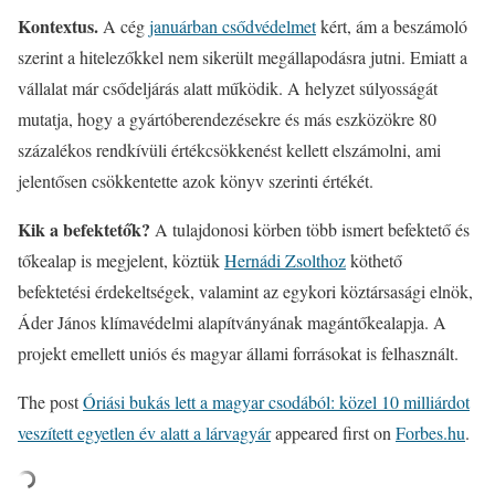
Kontextus.
A cég
januárban csődvédelmet
kért, ám a beszámoló
szerint a hitelezőkkel nem sikerült megállapodásra jutni. Emiatt a
vállalat már csődeljárás alatt működik. A helyzet súlyosságát
mutatja, hogy a gyártóberendezésekre és más eszközökre 80
százalékos rendkívüli értékcsökkenést kellett elszámolni, ami
jelentősen csökkentette azok könyv szerinti értékét.
Kik a befektetők?
A tulajdonosi körben több ismert befektető és
tőkealap is megjelent, köztük
Hernádi Zsolthoz
köthető
befektetési érdekeltségek, valamint az egykori köztársasági elnök,
Áder János klímavédelmi alapítványának magántőkealapja. A
projekt emellett uniós és magyar állami forrásokat is felhasznált.
The post
Óriási bukás lett a magyar csodából: közel 10 milliárdot
veszített egyetlen év alatt a lárvagyár
appeared first on
Forbes.hu
.