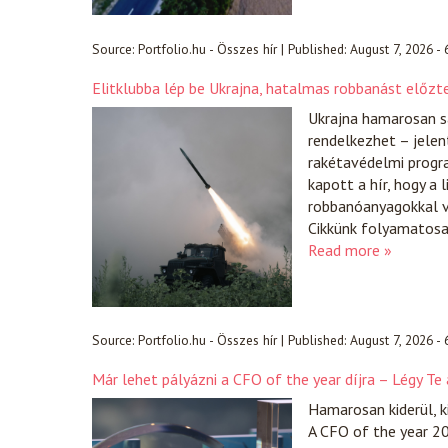
Source:
Portfolio.hu - Összes hír
|
Published:
August 7, 2026 -
Elitklubba lép be Ukrajna, hatalmas robbanást előzt
Ukrajna hamarosan sa
rendelkezhet – jelen
rakétavédelmi progr
kapott a hír, hogy a 
robbanóanyagokkal vo
Cikkünk folyamatosan
Read more »
Source:
Portfolio.hu - Összes hír
|
Published:
August 7, 2026 -
Már lehet pályázni a CFO of the year díjra – Légy Te
Hamarosan kiderül, k
A CFO of the year 20