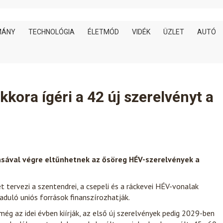
MÁNY
TECHNOLÓGIA
ÉLETMÓD
VIDÉK
ÜZLET
AUTÓ
kora ígéri a 42 új szerelvényt a
ásával végre eltűnhetnek az ősöreg HÉV-szerelvények a
tervezi a szentendrei, a csepeli és a ráckevei HÉV-vonalak
aduló uniós források finanszírozhatják.
még az idei évben kiírják, az első új szerelvények pedig 2029-ben