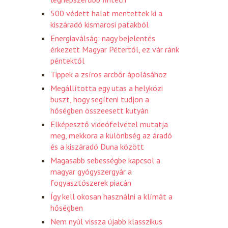
500 védett halat mentettek ki a
kiszáradó kismarosi patakból
Energiaválság: nagy bejelentés
érkezett Magyar Pétertől, ez vár ránk
péntektől
Tippek a zsíros arcbőr ápolásához
Megállította egy utas a helyközi
buszt, hogy segíteni tudjon a
hőségben összeesett kutyán
Elképesztő videófelvétel mutatja
meg, mekkora a különbség az áradó
és a kiszáradó Duna között
Magasabb sebességbe kapcsol a
magyar gyógyszergyár a
fogyasztószerek piacán
Így kell okosan használni a klímát a
hőségben
Nem nyúl vissza újabb klasszikus