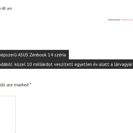
 5:48 am
Powered by
Theme Mas
a népszerű ASUS Zenbook 14 széria
odából: közel 10 milliárdot veszített egyetlen év alatt a lárvagyár
elds are marked
*