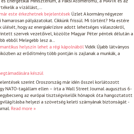
 és Energetikai Minisztérium, a Paksi Atomerőmű, a MAVIR és az
ékelik a vízállást,…
már este érkezhetnek bejelentések
Üzlet
A kormány négyezer
i hamarosan pályázatokat. Cikkünk frissül. Mi történt? Ma estére
lését, hogy az energiakrízisre adott lehetséges válaszokról,
intett szervek vezetőivel, közölte Magyar Péter péntek délután a
öbb ebből Melegebb lesz a…
mantikus helyszín lehet a régi kápolnából
Vidék
Újabb látványos
Miközben az erődítmény több pontján is zajlanak a munkák, a
 megtámadására készül
 jelentések szerint Oroszország már idén ősszel korlátozott
y NATO-tagállam ellen – írta a Wall Street Journal augusztus 6-
s egybecseng az európai tisztségviselők hónapok óta hangoztatott
egvilágításba helyezi a szövetség keleti szárnyának biztonságát -
urnal.
Read more »