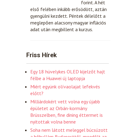
forint. A hét
első felében inkább erősödött, aztán
gyengülni kezdett. Péntek délelőtt a
meglepően alacsony magyar inflációs
adat után megbillent a kurzus.
Friss Hírek
Egy 18 hüvelykes OLED kijelzőt hajt
félbe a Huawei új laptopja
Miért együnk olívaolajat lefekvés
előtt?
Milliárdokért vett volna egy újabb
épületet az Orbán-kormány
Brüsszelben, fine dining éttermet is
nyitottak volna benne
Soha nem látott meleggel búcsúzott
a hőhullám Budapesttől, megdőlt az