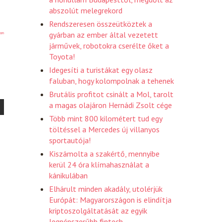
abszolút melegrekord
Rendszeresen összeütköztek a
gyárban az ember által vezetett
on
járművek, robotokra cserélte őket a
Toyota!
Idegesíti a turistákat egy olasz
faluban, hogy kolompolnak a tehenek
Brutális profitot csinált a Mol, tarolt
a magas olajáron Hernádi Zsolt cége
Több mint 800 kilométert tud egy
töltéssel a Mercedes új villanyos
sportautója!
Kiszámolta a szakértő, mennyibe
kerül 24 óra klímahasználat a
kánikulában
Elhárult minden akadály, utolérjük
Európát: Magyarországon is elindítja
kriptoszolgáltatását az egyik
legnépszerűbb fintech