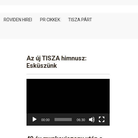
RÖVIDEN HIREI
PR CIKKEK
TISZA PÁRT
Az új TISZA himnusz:
Esküszünk
Video
Player
00:00
06:30