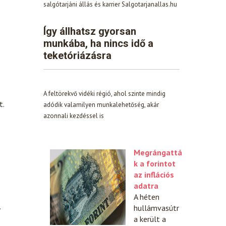
salgótarjáni állás és karrier Salgotarjanallas.hu
Így állhatsz gyorsan
munkába, ha nincs idő a
teketóriázásra
A feltörekvő vidéki régió, ahol szinte mindig
t.
adódik valamilyen munkalehetőség, akár
azonnali kezdéssel is
Megrángattá
k a forintot
az inflációs
adatra
A héten
.
hullámvasútr
a került a