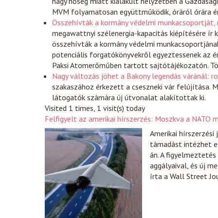
nagy hőség miatt kialakult helyzetben a Gazdasági
MVM folyamatosan együttműködik, óráról órára ért
Összehívták a kormány védelmi munkacsoportját, 
megawattnyi szélenergia-kapacitás kiépítésére ír k
összehívták a kormány védelmi munkacsoportjának ü
potenciális forgatókönyvekről egyeztessenek az ér
Paksi Atomerőműben tartott sajtótájékozatón. T
Nagy változás jöhet a Bakony legendás váránál: ro
szakaszához érkezett a cseszneki vár felújítása. 
látogatók számára új útvonalat alakítottak ki.
Visited 1 times, 1 visit(s) today
Felfigyelt az amerikai hírszerzés: Moszkva a NATO
Amerikai hírszerzési
támadást intézhet eg
án. A figyelmezteté
aggályaival, és új m
írta a Wall Street Jo