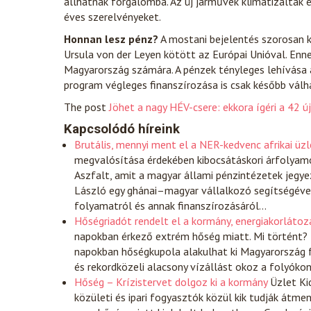
állhatnak forgalomba. Az új járművek klimatizáltak 
éves szerelvényeket.
Honnan lesz pénz?
A mostani bejelentés szorosan 
Ursula von der Leyen kötött az Európai Unióval. Enne
Magyarország számára. A pénzek tényleges lehívása 
program végleges finanszírozása is csak később válh
The post
Jöhet a nagy HÉV-csere: ekkora ígéri a 42 ú
Kapcsolódó híreink
Brutális, mennyi ment el a NER-kedvenc afrikai üzl
megvalósítása érdekében kibocsátáskori árfolyamo
Aszfalt, amit a magyar állami pénzintézetek jegyez
László egy ghánai–magyar vállalkozó segítségével 
folyamatról és annak finanszírozásáról…
Hőségriadót rendelt el a kormány, energiakorlátozá
napokban érkező extrém hőség miatt. Mi történt? 
napokban hőségkupola alakulhat ki Magyarország fe
és rekordközeli alacsony vízállást okoz a folyóko
Hőség – Krízistervet dolgoz ki a kormány
Üzlet
Ki
közületi és ipari fogyasztók közül kik tudják átme