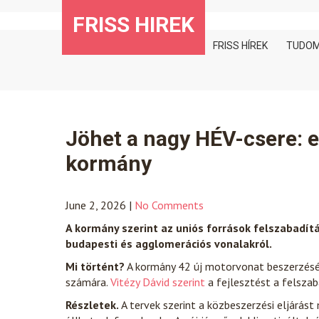
Skip
FRISS HIREK
to
content
FRISS HÍREK
TUDO
Jöhet a nagy HÉV-csere: ek
kormány
June 2, 2026
|
No Comments
A kormány szerint az uniós források felszabadít
budapesti és agglomerációs vonalakról.
Mi történt?
A kormány 42 új motorvonat beszerzését 
számára.
Vitézy Dávid szerint
a fejlesztést a felszab
Részletek.
A tervek szerint a közbeszerzési eljárást 