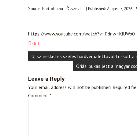
Source:
Portfolio.hu - Összes hír
|
Published:
August 7, 2026 -
https://www.youtube.com/watch?v=Pdnw4KiUWp0
Üzlet
Post
Új színekkel és széles hardverpalettával frissült 
navigation
Óriási bukás lett a magyar cs
Leave a Reply
Your email address will not be published.
Required fi
Comment
*