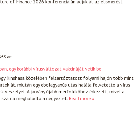
ure of Finance 2026 konferenciáján adjuk át az elismerést.
 5:58 am
an, egy korábbi vírusváltozat vakcináját vetik be
egy Kinshasa közelében feltartóztatott folyami hajón több mint
tek át, miután egy ebolagyanús utas halála felvetette a vírus
ek veszélyét. A járvány újabb mérföldkőhöz érkezett, mivel a
k száma meghaladta a négyezret.
Read more »