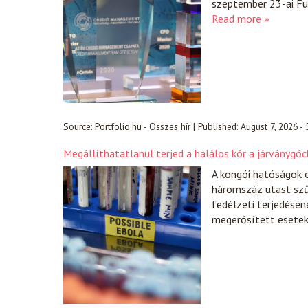
szeptember 23-ai Fut
Read more »
Source:
Portfolio.hu - Összes hír
|
Published:
August 7, 2026 -
Megállíthatatlanul terjed a halálos kór a járványgócb
A kongói hatóságok 
háromszáz utast szűr
fedélzeti terjedésén
megerősített esete