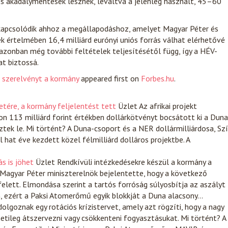
és akadálymentesek lesznek, leváltva a jelenleg használt, 45–60
kapcsolódik ahhoz a megállapodáshoz, amelyet Magyar Péter és
k értelmében 16,4 milliárd eurónyi uniós forrás válhat elérhetővé
azonban még további feltételek teljesítésétől függ, így a HÉV-
at biztossá.
j szerelvényt a kormány
appeared first on
Forbes.hu
.
etére, a kormány feljelentést tett
Üzlet
Az afrikai projekt
n 113 milliárd forint értékben dollárkötvényt bocsátott ki a Duna
tek le. Mi történt? A Duna-csoport és a NER dollármilliárdosa, Szí
hat éve kezdett közel félmilliárd dolláros projektbe. A
s is jöhet
Üzlet
Rendkívüli intézkedésekre készül a kormány a
Magyar Péter miniszterelnök bejelentette, hogy a következő
lett. Elmondása szerint a tartós forróság súlyosbítja az aszályt
n, ezért a Paksi Atomerőmű egyik blokkját a Duna alacsony…
dolgoznak egy rotációs krízistervet, amely azt rögzíti, hogy a nagy
netileg átszervezni vagy csökkenteni fogyasztásukat. Mi történt? A