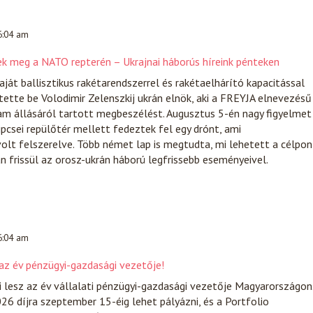
 6:04 am
ek meg a NATO repterén – Ukrajnai háborús híreink pénteken
ját ballisztikus rakétarendszerrel és rakétaelhárító kapacitással
tette be Volodimir Zelenszkij ukrán elnök, aki a FREYJA elnevezésű
am állásáról tartott megbeszélést. Augusztus 5-én nagy figyelmet
lipcsei repülőtér mellett fedeztek fel egy drónt, ami
lt felszerelve. Több német lap is megtudta, mi lehetett a célpon
 frissül az orosz-ukrán háború legfrissebb eseményeivel.
 6:04 am
 az év pénzügyi-gazdasági vezetője!
i lesz az év vállalati pénzügyi-gazdasági vezetője Magyarországon
26 díjra szeptember 15-éig lehet pályázni, és a Portfolio