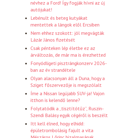
névhez a Ford! Így fogják hívni az új
autójukat!
Lebénult és beteg kutyákat
mentettek a lángok elől Ercsiben
Nem ehhez szokott: jól megvágták
Lázár János fizetését
Csak pénteken lép életbe ez az
árváltozás, de már ma is érezhetted
Fonyódligeti pisztrángkonzerv 2026-
ban az év strandétele
Olyan alacsonyan áll a Duna, hogy a
Sziget főszervezője is megszólalt
Íme a Nissan legújabb SUV-ja! Vajon
itthon is kelendő lenne?
Folytatódik a „tisztítótűz”, Ruszin-
Szendi Balásy egyik cégéről is beszélt
Itt kell élned, hogy elhidd:
épületrombolásig fajult a vita
Mészáros Lőrinc bizalmasának