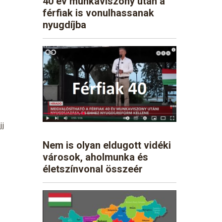
40 év munkaviszony után a
férfiak is vonulhassanak
nyugdíjba
jj
Nem is olyan eldugott vidéki
városok, aholmunka és
életszínvonal összeér