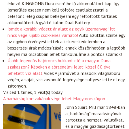
érkező KINGKONG Dura cserélhető akkumulátort kap, így
lemerülés esetén nem kell töltőre csatlakoztatni a
telefont, elég csupán behelyezni egy feltöltött tartalék
akkumulátort. A gyártó külön Dual Battery…
Ismét a korábbi védett ár alatt az egyik üzemanyag! Itt
nincs vége, újabb csökkenés várható!
Autó
Ezúttal szinte egy
az egyben érvényesítették a kiskereskedelemben a
beszerzési árak módosítását, ennek köszönhetően a legtöbb
helyen ma olcsóbban lehet tankolni. Íme a pontos számok!
Újabb legendás hajóroncs bukkant elő a magyar Duna-
szakaszon? Képeken a történelmi lelet: közel 80 éve
lehetett víz alatt
Vidék
A járművet a második világháború
végén, a saját, visszavonuló legénysége süllyesztette el egy
zátonyon.
Visited 1 times, 1 visit(s) today
A barbárság korszakának vége lehet Magyarországon
John Stuart Mill már 1848-ban
a „barbárság” maradványának
tartotta a nemzeti valutákat,
és a magyar gazdaságtörténet