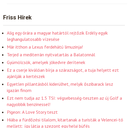
Friss Hírek
Alig egy órára a magyar határtól rejtőzik Erdély egyik
leghangulatosabb vízesése
Már itthon a Lexus ferdehátú limuzinja!
Terjed a mediterrán nyitvatartás a Balatonnál
Gyümölcsök, amelyek jókedvre derítenek
Ez a cserje kiválóan bírja a szárazságot, a tuja helyett ezt
ajánlják a kertészek
Egyetlen pillantásból kiderülhet, melyik őszibarack lesz
igazán finom
Ezt nem tudja az 1.5 TSI: végsebesség-teszten az új Golf a
nagyobbik benzinessel!
Pigeon: A Love Story teszt
Hiába a fürdőzési tilalom, kitartanak a turisták a Velencei-tó
mellett: így látja a szezont egy helyi büfés