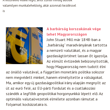
A feltörekvő vidéki régió, ahol szinte mindig adódik
valamilyen munkalehetőség, akár azonnali kezdéssel
is
A barbárság korszakának vége
lehet Magyarországon
John Stuart Mill már 1848-ban a
„barbárság” maradványának tartotta
a nemzeti valutákat, és a magyar
gazdaságtörténet lassan őt igazolja.
Az elmúlt évtizedek bebizonyították,
hogy Magyarország nem tudott élni
az önálló valutával, a független monetáris politika sokszor
nem megvédett minket, hanem elmélyítette a válságokat.
Ma, amikor egy új gazdaságpolitikai irány alapján megnyílt az
út az euró felé, az EU-párti fordulat és a csatlakozási
szándék a legfőbb geopolitikai horgonyunkká lépett elő. Az
optimális valutaövezetek elmélete azonban rámutat a
folyamat kockázataira is.