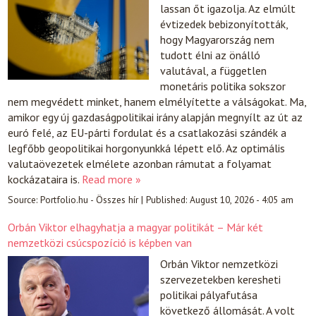
lassan őt igazolja. Az elmúlt
évtizedek bebizonyították,
hogy Magyarország nem
tudott élni az önálló
valutával, a független
monetáris politika sokszor
nem megvédett minket, hanem elmélyítette a válságokat. Ma,
amikor egy új gazdaságpolitikai irány alapján megnyílt az út az
euró felé, az EU-párti fordulat és a csatlakozási szándék a
legfőbb geopolitikai horgonyunkká lépett elő. Az optimális
valutaövezetek elmélete azonban rámutat a folyamat
kockázataira is.
Read more »
Source:
Portfolio.hu - Összes hír
|
Published:
August 10, 2026 - 4:05 am
Orbán Viktor elhagyhatja a magyar politikát – Már két
nemzetközi csúcspozíció is képben van
Orbán Viktor nemzetközi
szervezetekben keresheti
politikai pályafutása
következő állomását. A volt