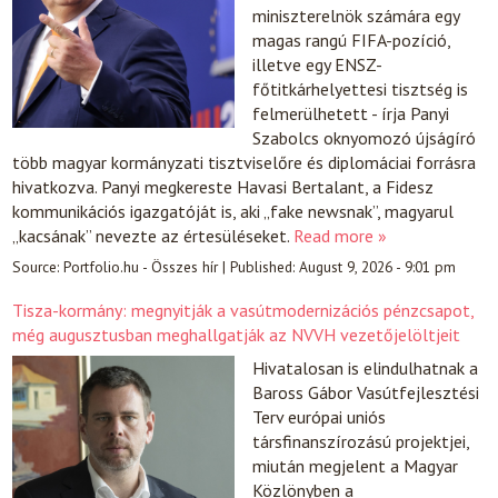
miniszterelnök számára egy
magas rangú FIFA-pozíció,
illetve egy ENSZ-
főtitkárhelyettesi tisztség is
felmerülhetett - írja Panyi
Szabolcs oknyomozó újságíró
több magyar kormányzati tisztviselőre és diplomáciai forrásra
hivatkozva. Panyi megkereste Havasi Bertalant, a Fidesz
kommunikációs igazgatóját is, aki „fake newsnak”, magyarul
„kacsának” nevezte az értesüléseket.
Read more »
Source:
Portfolio.hu - Összes hír
|
Published:
August 9, 2026 - 9:01 pm
Tisza-kormány: megnyitják a vasútmodernizációs pénzcsapot,
még augusztusban meghallgatják az NVVH vezetőjelöltjeit
Hivatalosan is elindulhatnak a
Baross Gábor Vasútfejlesztési
Terv európai uniós
társfinanszírozású projektjei,
miután megjelent a Magyar
Közlönyben a