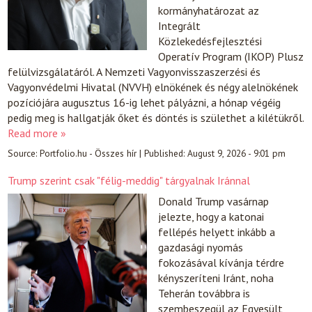
kormányhatározat az
Integrált
Közlekedésfejlesztési
Operatív Program (IKOP) Plusz
felülvizsgálatáról. A Nemzeti Vagyonvisszaszerzési és
Vagyonvédelmi Hivatal (NVVH) elnökének és négy alelnökének
pozíciójára augusztus 16-ig lehet pályázni, a hónap végéig
pedig meg is hallgatják őket és döntés is születhet a kilétükről.
Read more »
Source:
Portfolio.hu - Összes hír
|
Published:
August 9, 2026 - 9:01 pm
Trump szerint csak "félig-meddig" tárgyalnak Iránnal
Donald Trump vasárnap
jelezte, hogy a katonai
fellépés helyett inkább a
gazdasági nyomás
fokozásával kívánja térdre
kényszeríteni Iránt, noha
Teherán továbbra is
szembeszegül az Egyesült