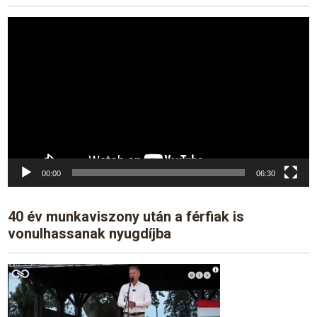
Video
Player
00:00
06:30
40 év munkaviszony után a férfiak is
vonulhassanak nyugdíjba