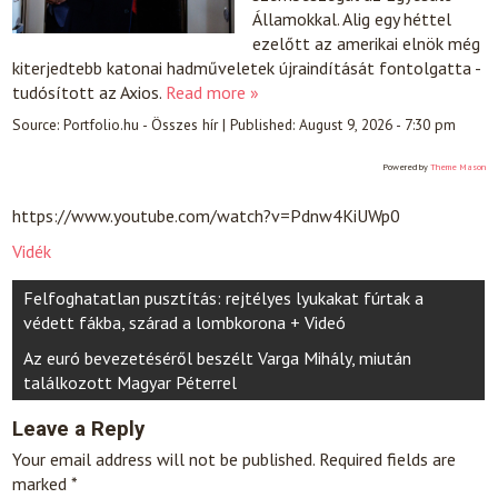
Államokkal. Alig egy héttel
ezelőtt az amerikai elnök még
kiterjedtebb katonai hadműveletek újraindítását fontolgatta -
tudósított az Axios.
Read more »
Source:
Portfolio.hu - Összes hír
|
Published:
August 9, 2026 - 7:30 pm
Powered by
Theme Mason
https://www.youtube.com/watch?v=Pdnw4KiUWp0
Vidék
Post
Felfoghatatlan pusztítás: rejtélyes lyukakat fúrtak a
navigation
védett fákba, szárad a lombkorona + Videó
Az euró bevezetéséről beszélt Varga Mihály, miután
találkozott Magyar Péterrel
Leave a Reply
Your email address will not be published.
Required fields are
marked
*