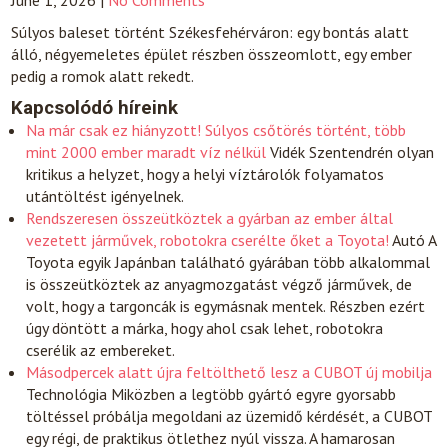
June 1, 2026
|
No Comments
Súlyos baleset történt Székesfehérváron: egy bontás alatt
álló, négyemeletes épület részben összeomlott, egy ember
pedig a romok alatt rekedt.
Kapcsolódó híreink
Na már csak ez hiányzott! Súlyos csőtörés történt, több
mint 2000 ember maradt víz nélkül
Vidék
Szentendrén olyan
kritikus a helyzet, hogy a helyi víztárolók folyamatos
utántöltést igényelnek.
Rendszeresen összeütköztek a gyárban az ember által
vezetett járművek, robotokra cserélte őket a Toyota!
Autó
A
Toyota egyik Japánban található gyárában több alkalommal
is összeütköztek az anyagmozgatást végző járművek, de
volt, hogy a targoncák is egymásnak mentek. Részben ezért
úgy döntött a márka, hogy ahol csak lehet, robotokra
cserélik az embereket.
Másodpercek alatt újra feltölthető lesz a CUBOT új mobilja
Technológia
Miközben a legtöbb gyártó egyre gyorsabb
töltéssel próbálja megoldani az üzemidő kérdését, a CUBOT
egy régi, de praktikus ötlethez nyúl vissza. A hamarosan