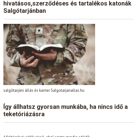
hivatásos,szerződéses és tartalékos katonák
Salgótarjánban
salgótarjáni állás és karrier Salgotarjanallas.hu
Így állhatsz gyorsan munkába, ha nincs idő a
teketóriázásra