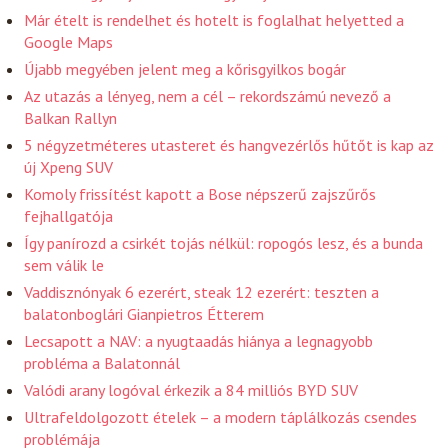
Már ételt is rendelhet és hotelt is foglalhat helyetted a
Google Maps
Újabb megyében jelent meg a kőrisgyilkos bogár
Az utazás a lényeg, nem a cél – rekordszámú nevező a
Balkan Rallyn
5 négyzetméteres utasteret és hangvezérlős hűtőt is kap az
új Xpeng SUV
Komoly frissítést kapott a Bose népszerű zajszűrős
fejhallgatója
Így panírozd a csirkét tojás nélkül: ropogós lesz, és a bunda
sem válik le
Vaddisznónyak 6 ezerért, steak 12 ezerért: teszten a
balatonboglári Gianpietros Étterem
Lecsapott a NAV: a nyugtaadás hiánya a legnagyobb
probléma a Balatonnál
Valódi arany logóval érkezik a 84 milliós BYD SUV
Ultrafeldolgozott ételek – a modern táplálkozás csendes
problémája