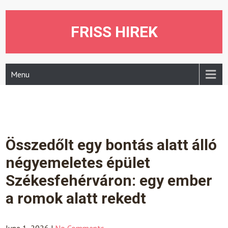
Skip
to
content
FRISS HIREK
Menu
Összedőlt egy bontás alatt álló
négyemeletes épület
Székesfehérváron: egy ember
a romok alatt rekedt