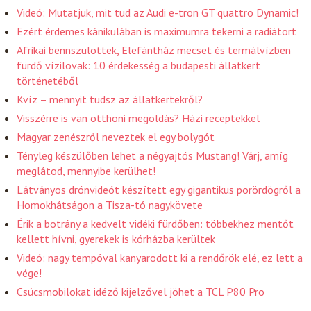
Videó: Mutatjuk, mit tud az Audi e-tron GT quattro Dynamic!
Ezért érdemes kánikulában is maximumra tekerni a radiátort
Afrikai bennszülöttek, Elefántház mecset és termálvízben
fürdő vízilovak: 10 érdekesség a budapesti állatkert
történetéből
Kvíz – mennyit tudsz az állatkertekről?
Visszérre is van otthoni megoldás? Házi receptekkel
Magyar zenészről neveztek el egy bolygót
Tényleg készülőben lehet a négyajtós Mustang! Várj, amíg
meglátod, mennyibe kerülhet!
Látványos drónvideót készített egy gigantikus porördögről a
Homokhátságon a Tisza-tó nagykövete
Érik a botrány a kedvelt vidéki fürdőben: többekhez mentőt
kellett hívni, gyerekek is kórházba kerültek
Videó: nagy tempóval kanyarodott ki a rendőrök elé, ez lett a
vége!
Csúcsmobilokat idéző kijelzővel jöhet a TCL P80 Pro