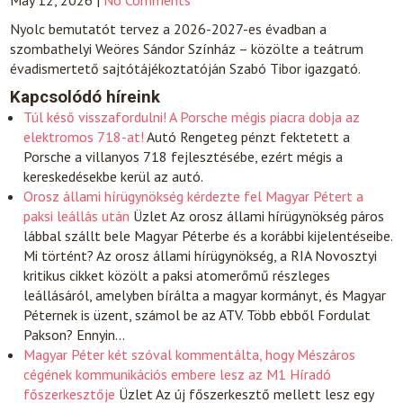
May 12, 2026
|
No Comments
Nyolc bemutatót tervez a 2026-2027-es évadban a
szombathelyi Weöres Sándor Színház – közölte a teátrum
évadismertető sajtótájékoztatóján Szabó Tibor igazgató.
Kapcsolódó híreink
Túl késő visszafordulni! A Porsche mégis piacra dobja az
elektromos 718-at!
Autó
Rengeteg pénzt fektetett a
Porsche a villanyos 718 fejlesztésébe, ezért mégis a
kereskedésekbe kerül az autó.
Orosz állami hírügynökség kérdezte fel Magyar Pétert a
paksi leállás után
Üzlet
Az orosz állami hírügynökség páros
lábbal szállt bele Magyar Péterbe és a korábbi kijelentéseibe.
Mi történt? Az orosz állami hírügynökség, a RIA Novosztyi
kritikus cikket közölt a paksi atomerőmű részleges
leállásáról, amelyben bírálta a magyar kormányt, és Magyar
Péternek is üzent, számol be az ATV. Több ebből Fordulat
Pakson? Ennyin…
Magyar Péter két szóval kommentálta, hogy Mészáros
cégének kommunikációs embere lesz az M1 Híradó
főszerkesztője
Üzlet
Az új főszerkesztő mellett lesz egy