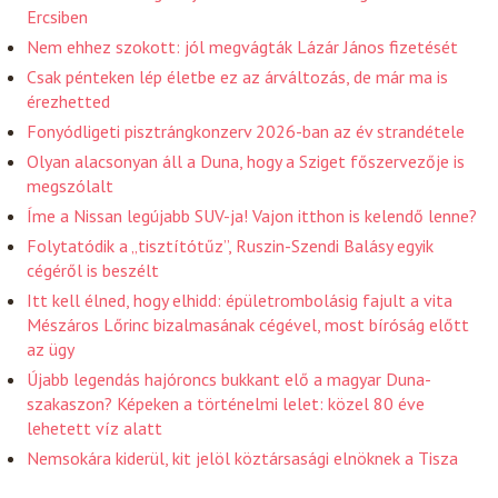
Ercsiben
Nem ehhez szokott: jól megvágták Lázár János fizetését
Csak pénteken lép életbe ez az árváltozás, de már ma is
érezhetted
Fonyódligeti pisztrángkonzerv 2026-ban az év strandétele
Olyan alacsonyan áll a Duna, hogy a Sziget főszervezője is
megszólalt
Íme a Nissan legújabb SUV-ja! Vajon itthon is kelendő lenne?
Folytatódik a „tisztítótűz”, Ruszin-Szendi Balásy egyik
cégéről is beszélt
Itt kell élned, hogy elhidd: épületrombolásig fajult a vita
Mészáros Lőrinc bizalmasának cégével, most bíróság előtt
az ügy
Újabb legendás hajóroncs bukkant elő a magyar Duna-
szakaszon? Képeken a történelmi lelet: közel 80 éve
lehetett víz alatt
Nemsokára kiderül, kit jelöl köztársasági elnöknek a Tisza