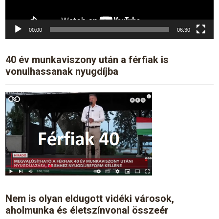
00:00
06:30
40 év munkaviszony után a férfiak is
vonulhassanak nyugdíjba
Nem is olyan eldugott vidéki városok,
aholmunka és életszínvonal összeér