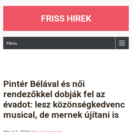
Skip
to
content
FRISS HIREK
Menu
Pintér Bélával és női
rendezőkkel dobják fel az
évadot: lesz közönségkedvenc
musical, de mernek újítani is