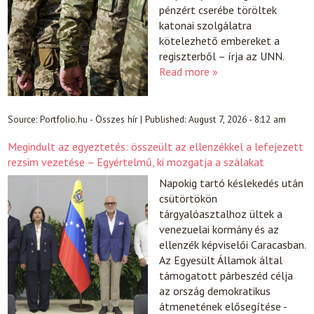
pénzért cserébe töröltek
katonai szolgálatra
kötelezhető embereket a
regiszterből – írja az UNN.
Read more »
Source:
Portfolio.hu - Összes hír
|
Published:
August 7, 2026 - 8:12 am
Megindult az egyeztetés: összeült az ellenzékkel a lefejezett
rezsim vezetése – Egyértelmű, ki mozgatja a szálakat
Napokig tartó késlekedés után
csütörtökön
tárgyalóasztalhoz ültek a
venezuelai kormány és az
ellenzék képviselői Caracasban.
Az Egyesült Államok által
támogatott párbeszéd célja
az ország demokratikus
átmenetének elősegítése -