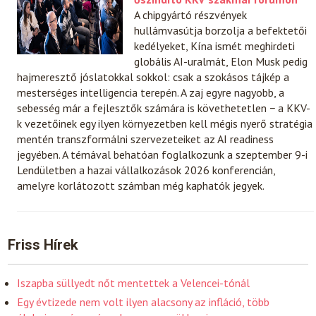
A chipgyártó részvények
hullámvasútja borzolja a befektetői
kedélyeket, Kína ismét meghirdeti
globális AI-uralmát, Elon Musk pedig
hajmeresztő jóslatokkal sokkol: csak a szokásos tájkép a
mesterséges intelligencia terepén. A zaj egyre nagyobb, a
sebesség már a fejlesztők számára is követhetetlen − a KKV-
k vezetőinek egy ilyen környezetben kell mégis nyerő stratégia
mentén transzformálni szervezeteiket az AI readiness
jegyében. A témával behatóan foglalkozunk a szeptember 9-i
Lendületben a hazai vállalkozások 2026 konferencián,
amelyre korlátozott számban még kaphatók jegyek.
Friss Hírek
Iszapba süllyedt nőt mentettek a Velencei-tónál
Egy évtizede nem volt ilyen alacsony az infláció, több