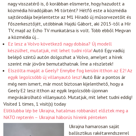
nagy visszatérő is, ő korábban elismerte, hogy hazudott a
közmédia híradójában. Mi történt? Hétfő este a közmédia
sajtóirodája bejelentette az M1 Híradó új műsorvezetőit és
főszerkesztőjét, utóbbinak Hajdú Gábort, aki 2015-től a Hír
TV, majd az Echo TV munkatársa is volt. Több ebből Megvan
a közmédia új…
Ez lesz a Volvo következő nagy dobása? Új modell
készülhet, mutatjuk, mit lehet tudni róla!
Autó
Egy vadiúj
belépő szintű autón dolgozhat a Volvo, amelyet a hírek
szerint már jövőre bemutathatnak. Íme a részletek!
Elszólta magát a Geely? Ennyibe fog kerülni itthon az E2! Az
egyik legolcsóbb új villanyautó lesz!
Autó
Bár a pontos ár
még nem ismert, már most biztosan kijelenthető, hogy a
Geely E2 lesz itthon az egyik legolcsóbb újonnan
megvásárolható villanyautó. Mutatjuk, mit lehet tudni eddig!
Visited 1 times, 1 visit(s) today
Elitklubba lép be Ukrajna, hatalmas robbanást előztek meg a
NATO repterén – Ukrajnai háborús híreink pénteken
Ukrajna hamarosan saját
ballisztikus rakétarendszerrel