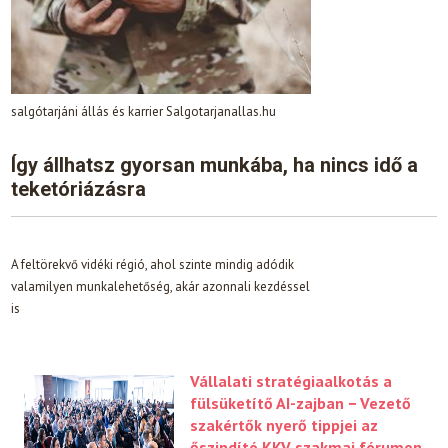
salgótarjáni állás és karrier Salgotarjanallas.hu
Így állhatsz gyorsan munkába, ha nincs idő a
teketóriázásra
A feltörekvő vidéki régió, ahol szinte mindig adódik
valamilyen munkalehetőség, akár azonnali kezdéssel
is
Vállalati stratégiaalkotás a
fülsüketítő AI-zajban − Vezető
szakértők nyerő tippjei az
őszindító KKV szakmai fórumon