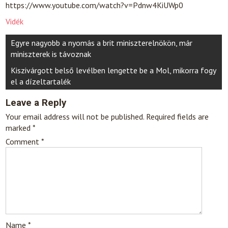
https://www.youtube.com/watch?v=Pdnw4KiUWp0
Vidék
Post
Egyre nagyobb a nyomás a brit miniszterelnökön, már
navigation
miniszterek is távoznak
Kiszivárgott belső levélben lengette be a Mol, mikorra fogy
el a dízeltartalék
Leave a Reply
Your email address will not be published.
Required fields are
marked
*
Comment
*
Name
*