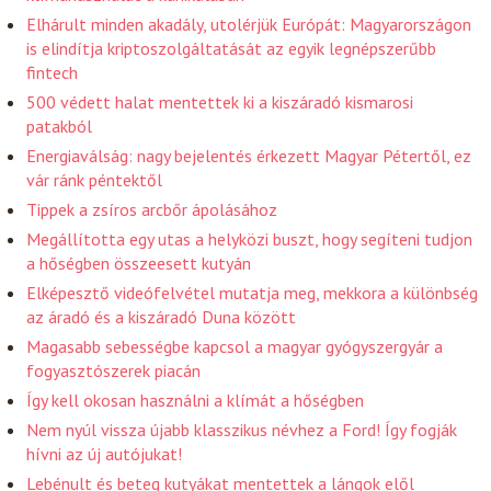
Elhárult minden akadály, utolérjük Európát: Magyarországon
is elindítja kriptoszolgáltatását az egyik legnépszerűbb
fintech
500 védett halat mentettek ki a kiszáradó kismarosi
patakból
Energiaválság: nagy bejelentés érkezett Magyar Pétertől, ez
vár ránk péntektől
Tippek a zsíros arcbőr ápolásához
Megállította egy utas a helyközi buszt, hogy segíteni tudjon
a hőségben összeesett kutyán
Elképesztő videófelvétel mutatja meg, mekkora a különbség
az áradó és a kiszáradó Duna között
Magasabb sebességbe kapcsol a magyar gyógyszergyár a
fogyasztószerek piacán
Így kell okosan használni a klímát a hőségben
Nem nyúl vissza újabb klasszikus névhez a Ford! Így fogják
hívni az új autójukat!
Lebénult és beteg kutyákat mentettek a lángok elől