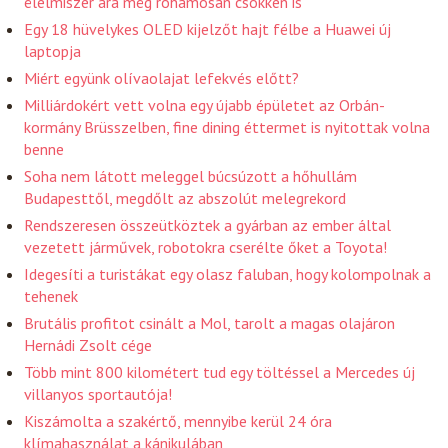
élelmiszer ára még rohamosan csökken is
Egy 18 hüvelykes OLED kijelzőt hajt félbe a Huawei új
laptopja
Miért együnk olívaolajat lefekvés előtt?
Milliárdokért vett volna egy újabb épületet az Orbán-
kormány Brüsszelben, fine dining éttermet is nyitottak volna
benne
Soha nem látott meleggel búcsúzott a hőhullám
Budapesttől, megdőlt az abszolút melegrekord
Rendszeresen összeütköztek a gyárban az ember által
vezetett járművek, robotokra cserélte őket a Toyota!
Idegesíti a turistákat egy olasz faluban, hogy kolompolnak a
tehenek
Brutális profitot csinált a Mol, tarolt a magas olajáron
Hernádi Zsolt cége
Több mint 800 kilométert tud egy töltéssel a Mercedes új
villanyos sportautója!
Kiszámolta a szakértő, mennyibe kerül 24 óra
klímahasználat a kánikulában