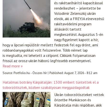
és rakétaelhárító kapacitással
rendelkezhet – jelentette be
Volodimir Zelenszkij ukrán
elnök, aki a FREYJA elnevezésű
rakétavédelmi program
állásáról tartott
megbeszélést. Augusztus 5-én
nagy figyelmet kapott a hír,
hogy a lipcsei repülőtér mellett fedeztek fel egy drónt, ami
robbanóanyagokkal volt felszerelve. Több német lap
is megtudta, mi lehetett a célpont. Cikkünk folyamatosan
frissül az orosz-ukrán háború legfrissebb eseményeivel.
Read more »
Source:
Portfolio.hu - Összes hír
|
Published:
August 7, 2026 - 8:12 am
Hatalmas botrány Kárpátalján: 1500 embert tüntettek el a
toborzótisztek, közben szabályosan meggazdagodtak
Ukrán toborzótiszteket vettek
őrizetbe Munkácson és
Kárpátalja más régióiban, akik