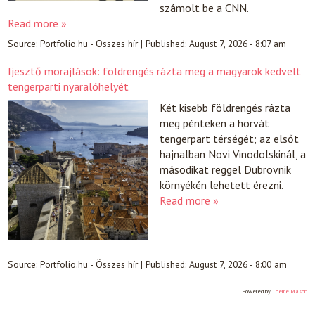
számolt be a CNN.
Read more »
Source:
Portfolio.hu - Összes hír
|
Published:
August 7, 2026 - 8:07 am
Ijesztő morajlások: földrengés rázta meg a magyarok kedvelt
tengerparti nyaralóhelyét
Két kisebb földrengés rázta
meg pénteken a horvát
tengerpart térségét; az elsőt
hajnalban Novi Vinodolskinál, a
másodikat reggel Dubrovnik
környékén lehetett érezni.
Read more »
Source:
Portfolio.hu - Összes hír
|
Published:
August 7, 2026 - 8:00 am
Powered by
Theme Mason