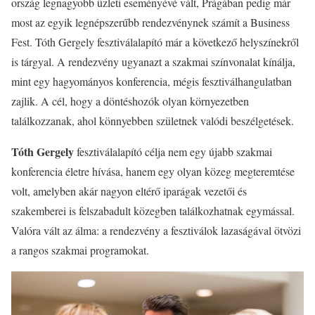
ország legnagyobb üzleti eseményévé vált, Prágában pedig már
most az egyik legnépszerűbb rendezvénynek számít a Business
Fest. Tóth Gergely fesztiválalapító már a következő helyszínekről
is tárgyal. A rendezvény ugyanazt a szakmai színvonalat kínálja,
mint egy hagyományos konferencia, mégis fesztiválhangulatban
zajlik. A cél, hogy a döntéshozók olyan környezetben
találkozzanak, ahol könnyebben születnek valódi beszélgetések.
Tóth Gergely
fesztiválalapító célja nem egy újabb szakmai
konferencia életre hívása, hanem egy olyan közeg megteremtése
volt, amelyben akár nagyon eltérő iparágak vezetői és
szakemberei is felszabadult közegben találkozhatnak egymással.
Valóra vált az álma: a rendezvény a fesztiválok lazaságával ötvözi
a rangos szakmai programokat.