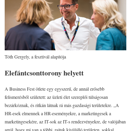
Tóth Gergely, a fesztivál alapítója
Elefántcsonttorony helyett
A Business Fest ötlete egy egyszerű, de annál erősebb
felismerésből született: az üzleti élet szereplői túlságosan
bezárkóznak, és ritkán látnak rá más gazdasági területekre. „A
HR-esek elmennek a HR-eseményekre, a marketingesek a
marketingesekére, az IT-sok az IT-s rendezvényekre, de valójában
arról, hogy mi van a többi, rajtuk kívülálló területen, sokkal