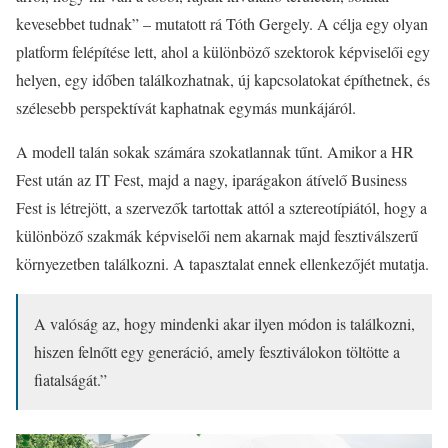
kevesebbet tudnak” – mutatott rá Tóth Gergely. A célja egy olyan
platform felépítése lett, ahol a különböző szektorok képviselői egy
helyen, egy időben találkozhatnak, új kapcsolatokat építhetnek, és
szélesebb perspektívát kaphatnak egymás munkájáról.
A modell talán sokak számára szokatlannak tűnt. Amikor a HR
Fest után az IT Fest, majd a nagy, iparágakon átívelő Business
Fest is létrejött, a szervezők tartottak attól a sztereotípiától, hogy a
különböző szakmák képviselői nem akarnak majd fesztiválszerű
környezetben találkozni. A tapasztalat ennek ellenkezőjét mutatja.
A valóság az, hogy mindenki akar ilyen módon is találkozni,
hiszen felnőtt egy generáció, amely fesztiválokon töltötte a
fiatalságát.”