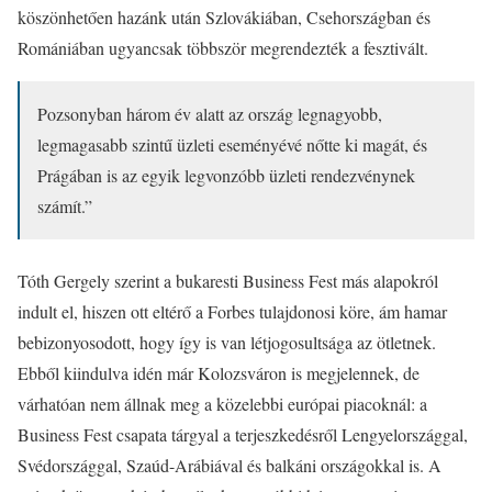
köszönhetően hazánk után Szlovákiában, Csehországban és
Romániában ugyancsak többször megrendezték a fesztivált.
Pozsonyban három év alatt az ország legnagyobb,
legmagasabb szintű üzleti eseményévé nőtte ki magát, és
Prágában is az egyik legvonzóbb üzleti rendezvénynek
számít.”
Tóth Gergely szerint a bukaresti Business Fest más alapokról
indult el, hiszen ott eltérő a Forbes tulajdonosi köre, ám hamar
bebizonyosodott, hogy így is van létjogosultsága az ötletnek.
Ebből kiindulva idén már Kolozsváron is megjelennek, de
várhatóan nem állnak meg a közelebbi európai piacoknál: a
Business Fest csapata tárgyal a terjeszkedésről Lengyelországgal,
Svédországgal, Szaúd-Arábiával és balkáni országokkal is. A