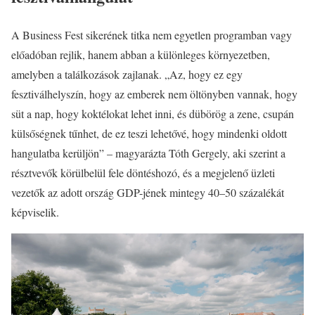
A Business Fest sikerének titka nem egyetlen programban vagy
előadóban rejlik, hanem abban a különleges környezetben,
amelyben a találkozások zajlanak. „Az, hogy ez egy
fesztiválhelyszín, hogy az emberek nem öltönyben vannak, hogy
süt a nap, hogy koktélokat lehet inni, és dübörög a zene, csupán
külsőségnek tűnhet, de ez teszi lehetővé, hogy mindenki oldott
hangulatba kerüljön” – magyarázta Tóth Gergely, aki szerint a
résztvevők körülbelül fele döntéshozó, és a megjelenő üzleti
vezetők az adott ország GDP-jének mintegy 40–50 százalékát
képviselik.