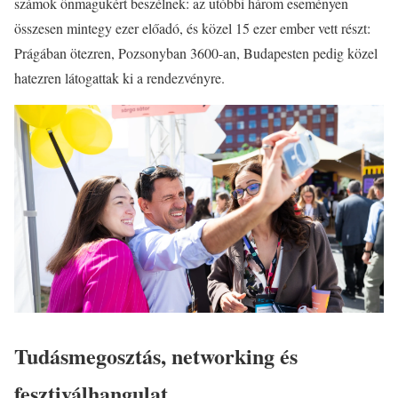
számok önmagukért beszélnek: az utóbbi három eseményen
összesen mintegy ezer előadó, és közel 15 ezer ember vett részt:
Prágában ötezren, Pozsonyban 3600-an, Budapesten pedig közel
hatezren látogattak ki a rendezvényre.
Tudásmegosztás, networking és
fesztiválhangulat