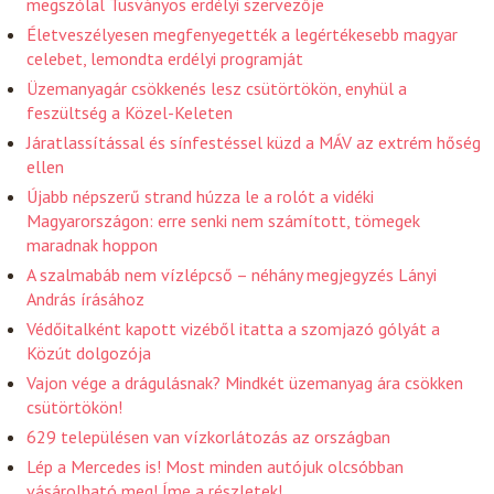
megszólal Tusványos erdélyi szervezője
Életveszélyesen megfenyegették a legértékesebb magyar
celebet, lemondta erdélyi programját
Üzemanyagár csökkenés lesz csütörtökön, enyhül a
feszültség a Közel-Keleten
Járatlassítással és sínfestéssel küzd a MÁV az extrém hőség
ellen
Újabb népszerű strand húzza le a rolót a vidéki
Magyarországon: erre senki nem számított, tömegek
maradnak hoppon
A szalmabáb nem vízlépcső – néhány megjegyzés Lányi
András írásához
Védőitalként kapott vizéből itatta a szomjazó gólyát a
Közút dolgozója
Vajon vége a drágulásnak? Mindkét üzemanyag ára csökken
csütörtökön!
629 településen van vízkorlátozás az országban
Lép a Mercedes is! Most minden autójuk olcsóbban
vásárolható meg! Íme a részletek!