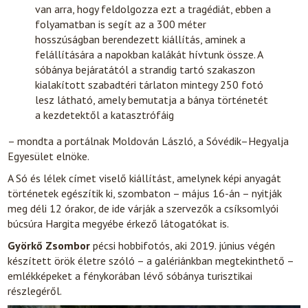
van arra, hogy feldolgozza ezt a tragédiát, ebben a
folyamatban is segít az a 300 méter
hosszúságban berendezett kiállítás, aminek a
felállítására a napokban kalákát hívtunk össze. A
sóbánya bejáratától a strandig tartó szakaszon
kialakított szabadtéri tárlaton mintegy 250 fotó
lesz látható, amely bemutatja a bánya történetét
a kezdetektől a katasztrófáig
– mondta a portálnak Moldován László, a Sóvédik–Hegyalja
Egyesület elnöke.
A Só és lélek címet viselő kiállítást, amelynek képi anyagát
történetek egészítik ki, szombaton – május 16-án – nyitják
meg déli 12 órakor, de ide várják a szervezők a csíksomlyói
búcsúra Hargita megyébe érkező látogatókat is.
Györkő Zsombor
pécsi hobbifotós, aki 2019. június végén
készített örök életre szóló – a galériánkban megtekinthető –
emlékképeket a fénykorában lévő sóbánya turisztikai
részlegéről.