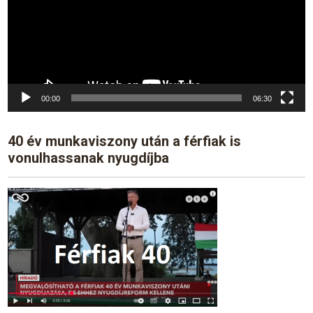
00:00
06:30
40 év munkaviszony után a férfiak is
vonulhassanak nyugdíjba