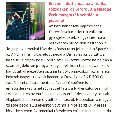
Erősen indult a nap az amerikai
tőzsdéken, de lefordult a Nasdaq -
Ezek mozgatták szerdán a
piacokat
Az iráni háborúval kapcsolatos
fejlemények mellett a vállalati
gyorsjelentésekre figyelnek ma a
befektetők külföldön és itthon is.
Tegnap az amerikai tőzsdék zárása után jelentett a SpaceX és
az AMD, a mai nyitás előtt pedig a Disney és az Eli Lilly, a
hazai blue chipek közül pedig az OTP tette közzé hajnalban a
számait, délután pedig a Magyar Telekom tette ugyanezt. A
hangulat kifejezetten optimista volt a piacokon, az amerikai
indexek nagyot raliztak kedden, a Dow és az S&P 500 új
történelmi csúcsra ment, az ázsiai tőzsdéken is
emelkedéseket lehetett reggel látni, a Nikkei különösen jól
teljesített és az európai indexek is erősödésekkel nyitottak.
Napközben azonban olvadtak a pluszok Európában, a magyar
tőzsde pedig alulteljesítő volt ma a Mol és az OTP esése
következtében. Az amerikai tőzsdéken erősen indult a szerdai