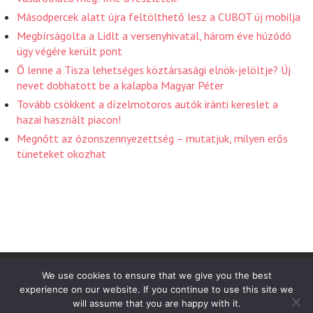
Másodpercek alatt újra feltölthető lesz a CUBOT új mobilja
Megbírságolta a Lidlt a versenyhivatal, három éve húzódó
ügy végére került pont
Ő lenne a Tisza lehetséges köztársasági elnök-jelöltje? Új
nevet dobhatott be a kalapba Magyar Péter
Tovább csökkent a dízelmotoros autók iránti kereslet a
hazai használt piacon!
Megnőtt az ózonszennyezettség – mutatjuk, milyen erős
tüneteket okozhat
Friss Hirek 2026 . Powered by WordPress
We use cookies to ensure that we give you the best
experience on our website. If you continue to use this site we
will assume that you are happy with it.