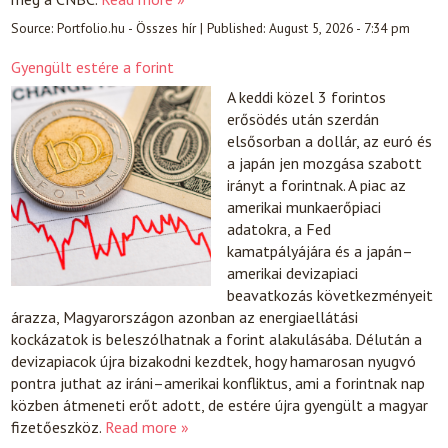
Source:
Portfolio.hu - Összes hír
|
Published:
August 5, 2026 - 7:34 pm
Gyengült estére a forint
A keddi közel 3 forintos
erősödés után szerdán
elsősorban a dollár, az euró és
a japán jen mozgása szabott
irányt a forintnak. A piac az
amerikai munkaerőpiaci
adatokra, a Fed
kamatpályájára és a japán–
amerikai devizapiaci
beavatkozás következményeit
árazza, Magyarországon azonban az energiaellátási
kockázatok is beleszólhatnak a forint alakulásába. Délután a
devizapiacok újra bizakodni kezdtek, hogy hamarosan nyugvó
pontra juthat az iráni–amerikai konfliktus, ami a forintnak nap
közben átmeneti erőt adott, de estére újra gyengült a magyar
fizetőeszköz.
Read more »