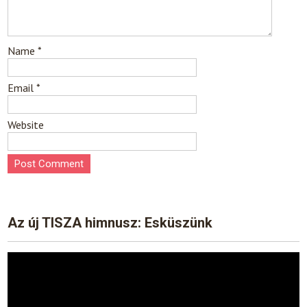
Name
*
Email
*
Website
Az új TISZA himnusz: Esküszünk
Video
Player