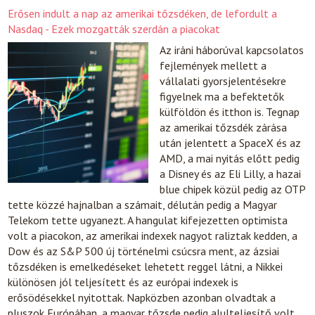
Erősen indult a nap az amerikai tőzsdéken, de lefordult a
Nasdaq - Ezek mozgatták szerdán a piacokat
Az iráni háborúval kapcsolatos
fejlemények mellett a
vállalati gyorsjelentésekre
figyelnek ma a befektetők
külföldön és itthon is. Tegnap
az amerikai tőzsdék zárása
után jelentett a SpaceX és az
AMD, a mai nyitás előtt pedig
a Disney és az Eli Lilly, a hazai
blue chipek közül pedig az OTP
tette közzé hajnalban a számait, délután pedig a Magyar
Telekom tette ugyanezt. A hangulat kifejezetten optimista
volt a piacokon, az amerikai indexek nagyot raliztak kedden, a
Dow és az S&P 500 új történelmi csúcsra ment, az ázsiai
tőzsdéken is emelkedéseket lehetett reggel látni, a Nikkei
különösen jól teljesített és az európai indexek is
erősödésekkel nyitottak. Napközben azonban olvadtak a
pluszok Európában, a magyar tőzsde pedig alulteljesítő volt