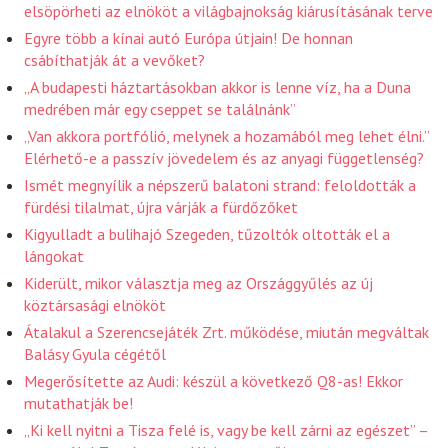
elsöpörheti az elnököt a világbajnokság kiárusításának terve
Egyre több a kínai autó Európa útjain! De honnan
csábíthatják át a vevőket?
„A budapesti háztartásokban akkor is lenne víz, ha a Duna
medrében már egy cseppet se találnánk”
„Van akkora portfólió, melynek a hozamából meg lehet élni.”
Elérhető-e a passzív jövedelem és az anyagi függetlenség?
Ismét megnyílik a népszerű balatoni strand: feloldották a
fürdési tilalmat, újra várják a fürdőzőket
Kigyulladt a bulihajó Szegeden, tűzoltók oltották el a
lángokat
Kiderült, mikor választja meg az Országgyűlés az új
köztársasági elnököt
Átalakul a Szerencsejáték Zrt. működése, miután megváltak
Balásy Gyula cégétől
Megerősítette az Audi: készül a következő Q8-as! Ekkor
mutathatják be!
„Ki kell nyitni a Tisza felé is, vagy be kell zárni az egészet” –