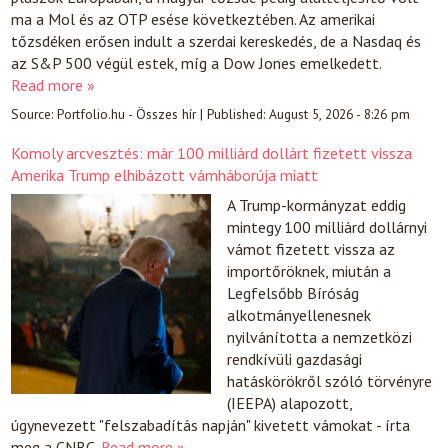
ma a Mol és az OTP esése következtében. Az amerikai
tőzsdéken erősen indult a szerdai kereskedés, de a Nasdaq és
az S&P 500 végül estek, míg a Dow Jones emelkedett.
Read more »
Source:
Portfolio.hu - Összes hír
|
Published:
August 5, 2026 - 8:26 pm
Komoly arcvesztés: már 100 milliárd dollárt fizetett vissza
Amerika Trump elhibázott vámháborúja miatt
A Trump-kormányzat eddig
mintegy 100 milliárd dollárnyi
vámot fizetett vissza az
importőröknek, miután a
Legfelsőbb Bíróság
alkotmányellenesnek
nyilvánította a nemzetközi
rendkívüli gazdasági
hatáskörökről szóló törvényre
(IEEPA) alapozott,
úgynevezett "felszabadítás napján" kivetett vámokat - írta
meg a CNBC.
Read more »