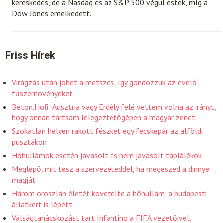
kereskedés, de a Nasdaq és az S&P 500 végül estek, míg a
Dow Jones emelkedett.
Friss Hírek
Virágzás után jöhet a metszés: így gondozzuk az évelő
fűszernövényeket
Beton.Hofi: Ausztria vagy Erdély felé vettem volna az irányt,
hogy onnan tartsam lélegeztetőgépen a magyar zenét
Szokatlan helyen rakott fészket egy fecskepár az alföldi
pusztákon
Hőhullámok esetén javasolt és nem javasolt táplálékok
Meglepő, mit tesz a szervezeteddel, ha megeszed a dinnye
magját
Három oroszlán életét követelte a hőhullám, a budapesti
állatkert is lépett
Válságtanácskozást tart Infantino a FIFA vezetőivel,