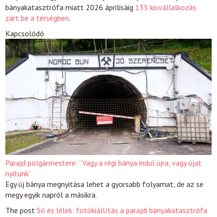
bányakatasztrófa miatt 2026 áprilisáig
135 kisvállalkozás
zárt be a térségben
.
Kapcsolódó
Parajd polgármestere: “Vagy a régi bánya indul újra, vagy újat
nyitunk”
Egy új bánya megnyitása lehet a gyorsabb folyamat, de az se
megy egyik napról a másikra.
The post
Só és lélek: fotókiállítás a parajdi bányakatasztrófa