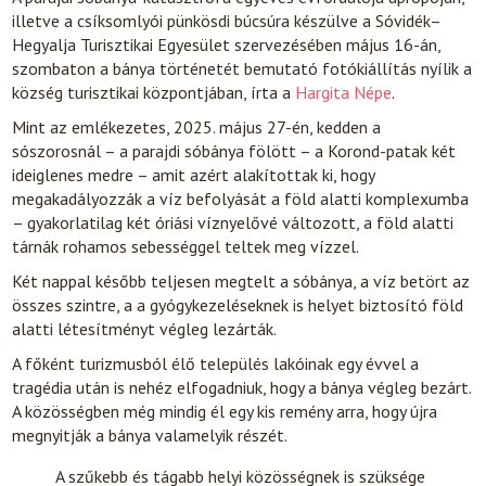
illetve a csíksomlyói pünkösdi búcsúra készülve a Só­vidék–
Hegyalja Turisztikai Egyesület szervezésében május 16-án,
szombaton a bánya történetét bemutató fotókiállítás nyílik a
község turisztikai központjában, írta a
Hargita Népe
.
Mint az emlékezetes, 2025. május 27-én, kedden a
sószorosnál – a parajdi sóbánya fölött – a Korond-patak két
ideiglenes medre – amit azért alakítottak ki, hogy
megakadályozzák a víz befolyását a föld alatti komplexumba
– gyakorlatilag két óriási víznyelővé változott, a föld alatti
tárnák rohamos sebességgel teltek meg vízzel.
Két nappal később teljesen megtelt a sóbánya, a víz betört az
összes szintre, a a gyógykezeléseknek is helyet biztosító föld
alatti létesítményt végleg lezárták.
A főként turizmusból élő település lakóinak egy évvel a
tragédia után is nehéz elfogadniuk, hogy a bánya végleg bezárt.
A közösségben még mindig él egy kis remény arra, hogy újra
megnyitják a bánya valamelyik részét.
A szűkebb és tágabb helyi közösségnek is szüksége