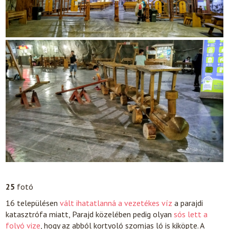
25
fotó
16 településen
vált ihatatlanná a vezetékes víz
a parajdi
katasztrófa miatt, Parajd közelében pedig olyan
sós lett a
folyó vize
, hogy az abból kortyoló szomjas ló is kiköpte. A