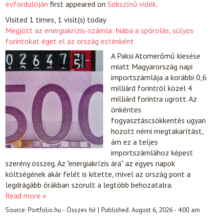
évfordulóján
first appeared on
Sokszínű vidék
.
Visited 1 times, 1 visit(s) today
Megjött az energiakrízis-számla: hiába a spórolás, súlyos
forintokat éget el az ország esténként
A Paksi Atomerőmű kiesése
miatt Magyarország napi
importszámlája a korábbi 0,6
milliárd forintról közel 4
milliárd forintra ugrott. Az
önkéntes
fogyasztáscsökkentés ugyan
hozott némi megtakarítást,
ám ez a teljes
importszámlához képest
szerény összeg. Az "energiakrízis ára" az egyes napok
költségének akár felét is kitette, mivel az ország pont a
legdrágább órákban szorult a legtöbb behozatalra.
Read more »
Source:
Portfolio.hu - Összes hír
|
Published:
August 6, 2026 - 4:00 am