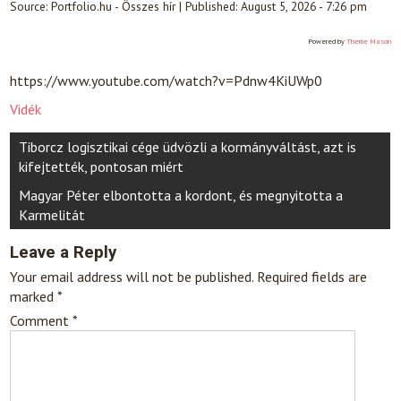
Source:
Portfolio.hu - Összes hír
|
Published:
August 5, 2026 - 7:26 pm
Powered by
Theme Mason
https://www.youtube.com/watch?v=Pdnw4KiUWp0
Vidék
Post
Tiborcz logisztikai cége üdvözli a kormányváltást, azt is
navigation
kifejtették, pontosan miért
Magyar Péter elbontotta a kordont, és megnyitotta a
Karmelitát
Leave a Reply
Your email address will not be published.
Required fields are
marked
*
Comment
*