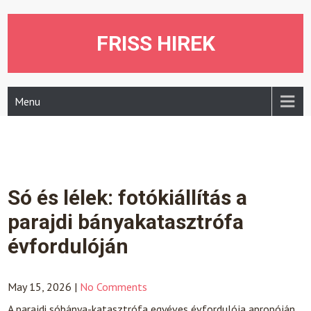
Skip
to
content
FRISS HIREK
Menu
Só és lélek: fotókiállítás a
parajdi bányakatasztrófa
évfordulóján
May 15, 2026
|
No Comments
A parajdi sóbánya-katasztrófa egyéves évfordulója apropóján,