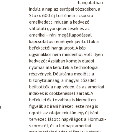
hangulatban
indult a nap az európai tőzsdéken, a
Stoxx 600 új történelmi csúcsra
emelkedett, miután a kedvező
vállalati gyorsjelentések és az
amerikai–iráni megállapodással
kapcsolatos remények javították a
befektetői hangulatot. A kép
ugyanakkor nem mindenhol volt ilyen
kedvező: Ázsiában komoly eladói
nyomás alá kerültek a technológiai
részvények. Délutánra megjött a
bizonytalanság, a magyar tőzsdét
beütötték a nap végén, és az amerikai
indexek is csökkenéssel zártak. A
befektetők továbbra is kiemelten
figyelik az iráni híreket, este meg is
a
ugrott az olajár, miután egy új iráni
tervezet látott napvilágot a Hormuzi-
szorosról, és a holnapi amerikai
munkaerőpiaci adat előtt is kivárnak,