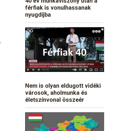
40 év munkaviszony után a
férfiak is vonulhassanak
nyugdíjba
,
Nem is olyan eldugott vidéki
városok, aholmunka és
életszínvonal összeér