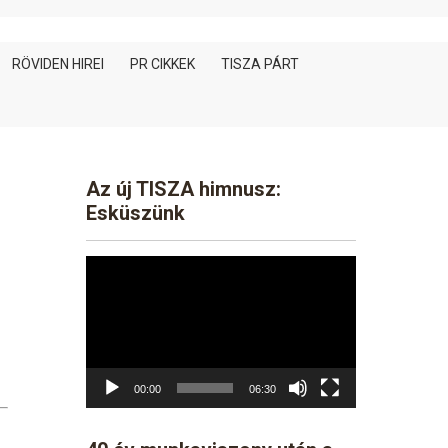
RÖVIDEN HIREI
PR CIKKEK
TISZA PÁRT
Az új TISZA himnusz:
Esküszünk
Video
Player
00:00
06:30