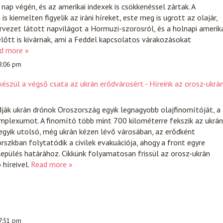
nap végén, és az amerikai indexek is csökkenéssel zártak. A
s kiemelten figyelik az iráni híreket, este meg is ugrott az olajár,
tervezet látott napvilágot a Hormuzi-szorosról, és a holnapi amerik
lőtt is kivárnak, ami a Feddel kapcsolatos várakozásokat
d more »
 8:06 pm
észül a végső csata az ukrán erődvárosért - Híreink az orosz-ukrá
ják ukrán drónok Oroszország egyik legnagyobb olajfinomítóját, a
mplexumot. A finomító több mint 700 kilométerre fekszik az ukrán
egyik utolsó, még ukrán kézen lévő városában, az erődként
szkban folytatódik a civilek evakuációja, ahogy a front egyre
lepülés határához. Cikkünk folyamatosan frissül az orosz-ukrán
híreivel.
Read more »
 7:51 pm