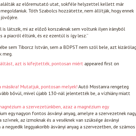
gtalálták az előremutató utat, sokféle helyzettel kellett már
d megoldaniuk. Tóth Szabolcs hozzátette, nem állítják, hogy ennek
jövőjére.
s látszik, mi az előző korszaknak sem voltunk ilyen irányból
 a piacról éltünk, és ez ezentúl is így lesz.”
ébe sem Tiborcz István, sem a BDPST nem szól bele, azt kizáróla
k meg.
áltást, azt is kifejtették, pontosan miért
appeared first on
a másikra! Mutatjuk, pontosan melyek!
Autó
Mostanra rengeteg
vább bővül, mivel újabb 130-nál jelentették be, a vízhiány miatt
ő magnézium a szervezetünkben, azaz a magnézium egy
um egy nagyon fontos ásványi anyag, amelyre a szervezetnek nag
a szívnek, az izmoknak és a veséknek van szüksége ásványi
n a negyedik leggyakoribb ásványi anyag a szervezetben, de számos