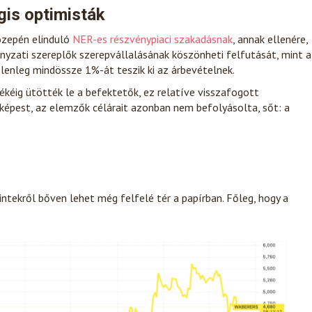
gis optimisták
közepén elinduló
NER-es részvénypiaci szakadásnak
, annak ellenére,
nyzati szereplők szerepvállalásának köszönheti felfutását, mint a
elenleg mindössze 1%-át teszik ki az árbevételnek.
yékéig ütötték le a befektetők, ez relatíve visszafogott
képest, az elemzők célárait azonban nem befolyásolta, sőt: a
zintekről bőven lehet még felfelé tér a papírban. Főleg, hogy a