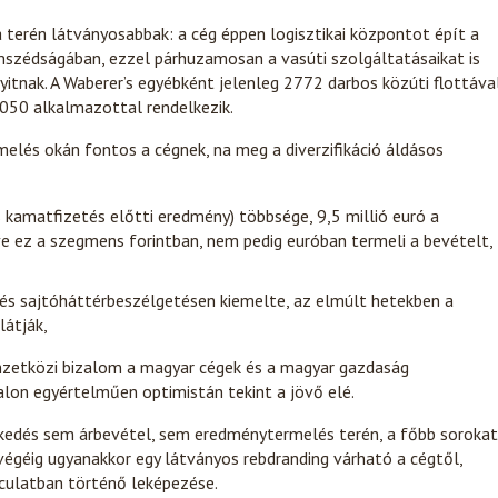
 terén látványosabbak: a cég éppen logisztikai központot épít a
mszédságában, ezzel párhuzamosan a vasúti szolgáltatásaikat is
nyitnak. A Waberer’s egyébként jelenleg 2772 darbos közúti flottával
050 alkalmazottal rendelkezik.
elés okán fontos a cégnek, na meg a diverzifikáció áldásos
s kamatfizetés előtti eredmény) többsége, 9,5 millió euró a
tve ez a szegmens forintban, nem pedig euróban termeli a bevételt,
és sajtóháttérbeszélgetésen kiemelte, az elmúlt hetekben a
látják,
zetközi bizalom a magyar cégek és a magyar gazdaság
nalon egyértelműen optimistán tekint a jövő elé.
vekedés sem árbevétel, sem eredménytermelés terén, a főbb sorokat
 végéig ugyanakkor egy látványos rebdranding várható a cégtől,
rculatban történő leképezése.