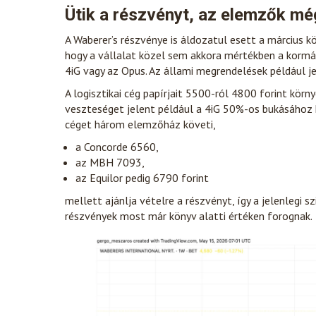
Ütik a részvényt, az elemzők mé
A Waberer’s részvénye is áldozatul esett a március 
hogy a vállalat közel sem akkora mértékben a kormá
4iG vagy az Opus. Az állami megrendelések például j
A logisztikai cég papírjait 5500-ról 4800 forint körn
veszteséget jelent például a 4iG 50%-os bukásához 
céget három elemzőház követi,
a Concorde 6560,
az MBH 7093,
az Equilor pedig 6790 forint
mellett ajánlja vételre a részvényt, így a jelenlegi s
részvények most már könyv alatti értéken forognak.