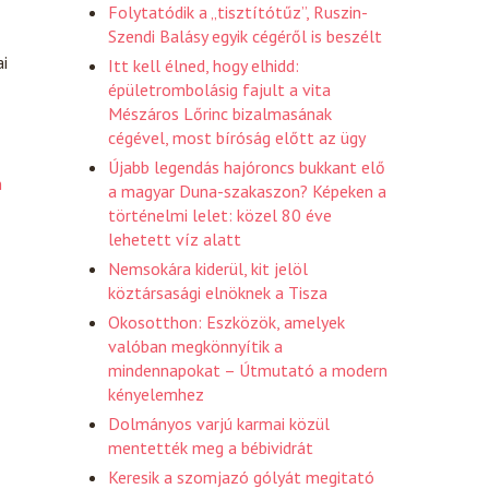
Folytatódik a „tisztítótűz”, Ruszin-
Szendi Balásy egyik cégéről is beszélt
ai
Itt kell élned, hogy elhidd:
épületrombolásig fajult a vita
Mészáros Lőrinc bizalmasának
cégével, most bíróság előtt az ügy
Újabb legendás hajóroncs bukkant elő
n
a magyar Duna-szakaszon? Képeken a
történelmi lelet: közel 80 éve
lehetett víz alatt
Nemsokára kiderül, kit jelöl
köztársasági elnöknek a Tisza
Okosotthon: Eszközök, amelyek
valóban megkönnyítik a
mindennapokat – Útmutató a modern
kényelemhez
Dolmányos varjú karmai közül
mentették meg a bébividrát
Keresik a szomjazó gólyát megitató