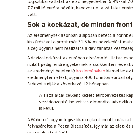
logisztikai vállalat az első negyedévben 6,9%-kal 207
7,7 millió euróra bővült, hangzott el a vállalat ere
vett.
Sok a kockázat, de minden front
Az eredménynek azonban alaposan betett a forint el
kiszűrésével a profit már 31,5%-os növekedést mutat
a cég ugyanis nem realizálta a devizahatás vesztesé
A devizakockázat az euróban elszámoló, illetve expor
rizikót pedig rendre igyekeznek is csökkenteni, és e
az eredményt bejelentő
közleményben
kiemelte: az 
eredménytermelést, ugyanis 400 forintos euróárfoly
fedezni tudják a következő 12 hónapban.
A Tisza által célként kezelt euróbevezetés kap
vezérigazgató-helyettes elmondta, üdvözlik a lé
is kerül.
A Waberer’s ugyan logisztikai cégként indult, mára a b
felvásárolta a Posta Biztosítót, így már az élet- és 
magának a tortából.