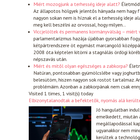
Miért mozogjunk a terhesség ideje alatt?
Életmód
Az állapotos hölgyek jelentős hányada nem hagy fe
nagyon sokan nem is híznak el a terhesség ideje a
meg kell beszélni az orvossal, hogy milyen…
Viccjelöltek és permanens kormányválság – miért vá
parlamentarizmus hazája újabban gyorsabban fogy
kétpártrendszere öt egymást marcangoló középpárt
2008 óta képtelen kitörni a stagnálás ördögi köréb
népszavás után.
Miért és mitől olyan egészséges a zabkorpa?
Élet
Natúran, pontosabban gyümölcslébe vagy joghurtb
belesütöm, hiszen nagyon sok rostot tartalmaz. A
problémáim. Azonban a zabkorpának nem csak ennyi
Visited 1 times, 1 visit(s) today
Elbizonytalanodtak a befektetők, nyomás alá került
Jó hangulatban indul
emelkedett, miután a
megállapodással kap
ugyanakkor nem mind
kerültek a technológ