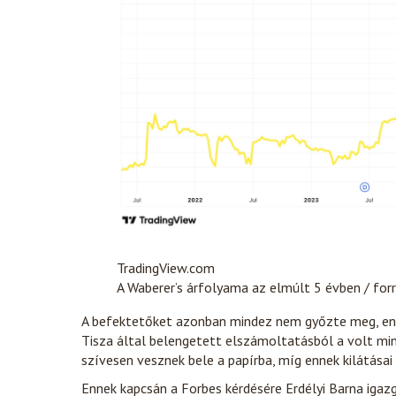
TradingView.com
A Waberer’s árfolyama az elmúlt 5 évben / for
A befektetőket azonban mindez nem győzte meg, ennek
Tisza által belengetett elszámoltatásból a volt min
szívesen vesznek bele a papírba, míg ennek kilátásai
Ennek kapcsán a Forbes kérdésére Erdélyi Barna iga