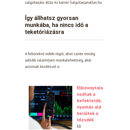
salgótarjáni állás és karrier Salgotarjanallas.hu
Így állhatsz gyorsan
munkába, ha nincs idő a
teketóriázásra
A feltörekvő vidéki régió, ahol szinte mindig
adódik valamilyen munkalehetőség, akár
azonnali kezdéssel is
Elbizonytala
nodtak a
befektetők,
nyomás alá
kerültek a
tőzsdék
Jó