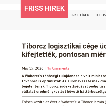
Skip
FRISS HIREK
to
content
FRISS HÍREK
TUDO
Tiborcz logisztikai cége ü
kifejtették, pontosan miér
May 15, 2026
|
No Comments
A Waberer’s többségi tulajdonosa a volt miniszte
továbbra is optimisták. Az euróbevezetésnek csa
bejelentenek, Tiborcz érdekeltségével pedig tisz
vállalat eredményközlést követő háttérbeszélge
Erősen kezdte az évet a Waberer’s: a Tiborcz István