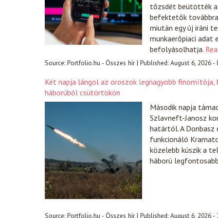
tőzsdét beütötték a 
befektetők továbbra i
miután egy új iráni 
munkaerőpiaci adat e
befolyásolhatja.
Rea
Source:
Portfolio.hu - Összes hír
|
Published:
August 6, 2026 -
Két napja lángol az oroszok legnagyobb finomítója, k
háborúból csütörtökön
Második napja támad
Szlavneft-Janosz ko
határtól. A Donbasz 
funkcionáló Kramator
közelebb kúszik a te
háború legfontosabb 
Source:
Portfolio.hu - Összes hír
|
Published:
August 6, 2026 -