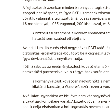
A fejlesztések azonban minden bizonnyal a logisztika
szegedi ipari központ, és így a BYD üzemének tőszo
bővítik, valamint a légi szállítmányozás irányába is 
18 mozdonnyal, 1083 vagonnal, 200 kisbusszal, és 6
A biztosítási szegmens a konkrét eredményterm
hatását sem szabad elfelejteni.
Az idei 11 millió eurós első negyedéves EBIT (adó- é
biztosítási érdekeltségekből folyt be a céghez, ille
így a devizahatást is enyhíteni tudja.
Tóth Szabolcs az eredményközlést követő elemzői- 
nemzetközi partnerekkel való tárgyalások során azt 
a kormányváltást követően nagyot nőtt a nem
kilátásai kapcsán, a Waberer’s ezért ezen a vo
A vállalat ugyanakkor az idei évre nem vár nagy nö
a tavalyiak környékére várják. A közeljövőben, a nyár
ennek célja elsősorban a holdingosodás névben és a