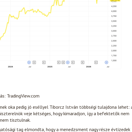
rás: TradingView.com
 oka pedig jó eséllyel Tiborcz István többségi tulajdona lehet: 
iszterelnök veje kétséges, hogy kimaradjon, így a befektetők nem
 nem tisztulnak.
zgatósági tag elmondta, hogy a menedzsment nagy része évtizedek