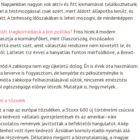
Napjainkban nagyon sok aktív és fitt kismamával találkozhatunk.
l a testmozgással csak azért, mert áldott állapotba került, és
latt. A terhesség időszakában is lehet mozogni, de mindenképpen
lt tragikomédiává a brit politika?
Friss hírek
A modern
asztja a kormányfőket, mint Olaszország, évszázados
tá esett szét, amit választási rendszere nem követett le, és
ől. Látlelet tíz évvel a hanyatlás fontos mérföldköve, a Brexit-
mód
A zabkorpa nem egy újkeletű dolog. Én is évek óta használom.
a keverve is fogyasztom, de kenyérbe és péksüteménybe is
mióta zabkorpa felhasználásával sütök, nincsenek emésztési
 egészségügyi előnye létezik. Mutatjuk is, hogy melyek…
ek a tőzsdék
t a nap az európai tőzsdéken, a Stoxx 600 új történelmi csúcsra
 kedvező vállalati gyorsjelentések és az amerikai–iráni
csolatos remények javították a befektetői hangulatot. A kép
enhol volt ilyen kedvező: Ázsiában komoly eladói nyomás alá
iai részvények. Délutánra megjött a bizonytalanság, a magyar