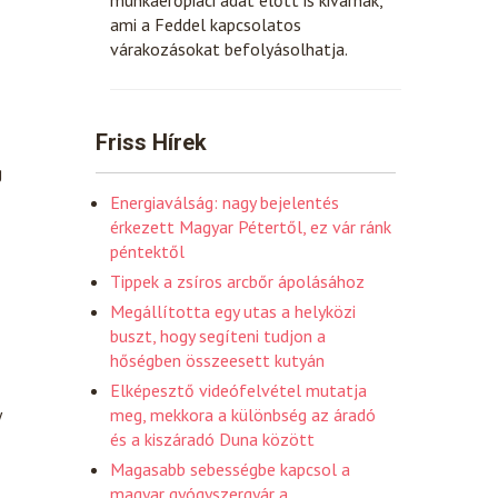
ami a Feddel kapcsolatos
várakozásokat befolyásolhatja.
Friss Hírek
g
Energiaválság: nagy bejelentés
érkezett Magyar Pétertől, ez vár ránk
péntektől
Tippek a zsíros arcbőr ápolásához
Megállította egy utas a helyközi
buszt, hogy segíteni tudjon a
hőségben összeesett kutyán
Elképesztő videófelvétel mutatja
y
meg, mekkora a különbség az áradó
és a kiszáradó Duna között
Magasabb sebességbe kapcsol a
magyar gyógyszergyár a