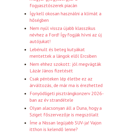
fogyasztószerek piacán
Így kell okosan használni a klímát a
hőségben
Nem nyúl vissza újabb klasszikus
névhez a Ford! Így fogják hívni az új
autójukat!
Lebénult és beteg kutyákat
mentettek a lángok elől Ercsiben
Nem ehhez szokott: jól megvágták
Lázár János fizetését
Csak pénteken lép életbe ez az
árváltozás, de már ma is érezhetted
Fonyódligeti pisztrángkonzerv 2026-
ban az év strandétele
Olyan alacsonyan áll a Duna, hogy a
Sziget főszervezője is megszólalt
Íme a Nissan legújabb SUV-ja! Vajon
itthon is kelendő lenne?