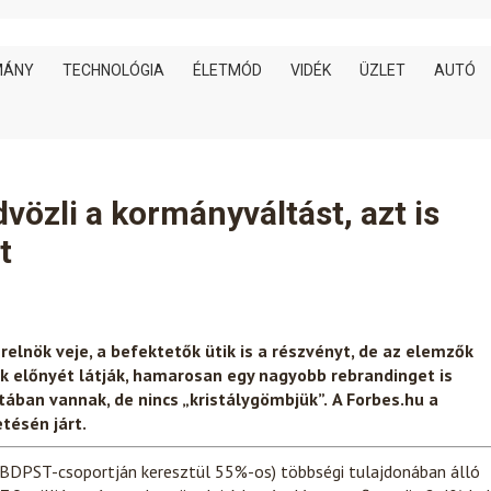
MÁNY
TECHNOLÓGIA
ÉLETMÓD
VIDÉK
ÜZLET
AUTÓ
dvözli a kormányváltást, azt is
t
relnök veje, a befektetők ütik is a részvényt, de az elemzők
k előnyét látják, hamarosan egy nagyobb rebrandinget is
tában vannak, de nincs „kristálygömbjük”.
A Forbes.hu a
tésén járt.
 (BDPST-csoportján keresztül 55%-os) többségi tulajdonában álló