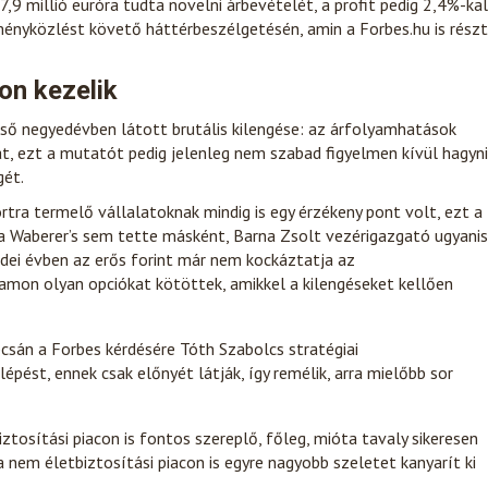
,9 millió euróra tudta növelni árbevételét, a profit pedig 2,4%-kal
dményközlést követő háttérbeszélgetésén, amin a Forbes.hu is részt
on kezelik
ső negyedévben látott brutális kilengése: az árfolyamhatások
, ezt a mutatót pedig jelenleg nem szabad figyelmen kívül hagyni
gét.
tra termelő vállalatoknak mindig is egy érzékeny pont volt, ezt a
zt a Waberer’s sem tette másként, Barna Zsolt vezérigazgató ugyanis
idei évben az erős forint már nem kockáztatja az
amon olyan opciókat kötöttek, amikkel a kilengéseket kellően
csán a Forbes kérdésére Tóth Szabolcs stratégiai
pést, ennek csak előnyét látják, így remélik, arra mielőbb sor
iztosítási piacon is fontos szereplő, főleg, mióta tavaly sikeresen
a nem életbiztosítási piacon is egyre nagyobb szeletet kanyarít ki