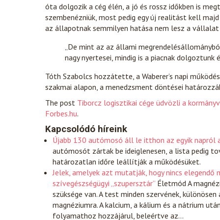
óta dolgozik a cég élén, a jó és rossz időkben is me
szembenézniük, most pedig egy új realitást kell maj
az állapotnak semmilyen hatása nem lesz a vállalat 
„De mint az az állami megrendelésállományból i
nagy nyertesei, mindig is a piacnak dolgoztunk és
Tóth Szabolcs hozzátette, a Waberer’s napi működés
szakmai alapon, a menedzsment döntései határozzá
The post
Tiborcz logisztikai cége üdvözli a kormányv
Forbes.hu
.
Kapcsolódó híreink
Újabb 130 autómosó áll le itthon az egyik napról 
autómosót zártak be ideiglenesen, a lista pedig to
határozatlan időre leállítják a működésüket.
Jelek, amelyek azt mutatják, hogy nincs elegend
szívegészségügyi „szupersztár”
Életmód
A magnézi
szüksége van. A test minden szervének, különösen 
magnéziumra. A kalcium, a kálium és a nátrium utá
folyamathoz hozzájárul, beleértve az…