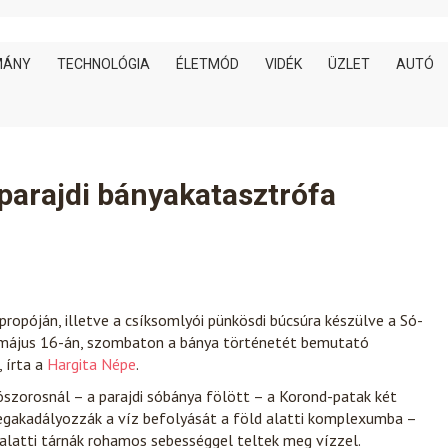
MÁNY
TECHNOLÓGIA
ÉLETMÓD
VIDÉK
ÜZLET
AUTÓ
a parajdi bányakatasztrófa
ropóján, illetve a csíksomlyói pünkösdi búcsúra készülve a Só­
n május 16-án, szombaton a bánya történetét bemutató
, írta a
Hargita Népe
.
szorosnál – a parajdi sóbánya fölött – a Korond-patak két
megakadályozzák a víz befolyását a föld alatti komplexumba –
d alatti tárnák rohamos sebességgel teltek meg vízzel.