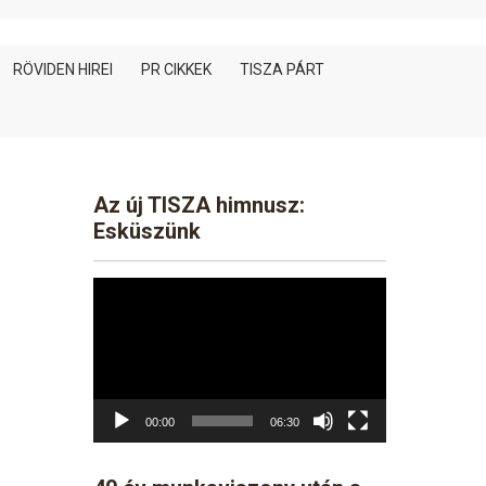
RÖVIDEN HIREI
PR CIKKEK
TISZA PÁRT
Az új TISZA himnusz:
Esküszünk
Video
Player
00:00
06:30