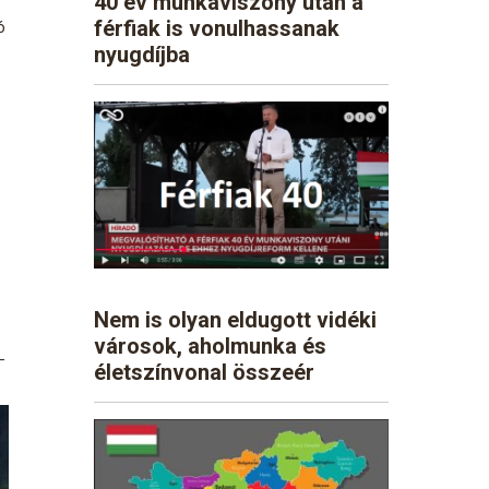
40 év munkaviszony után a
férfiak is vonulhassanak
ó
nyugdíjba
Nem is olyan eldugott vidéki
városok, aholmunka és
–
életszínvonal összeér