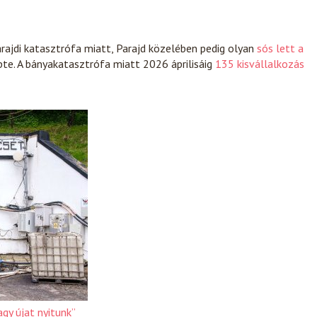
rajdi katasztrófa miatt, Parajd közelében pedig olyan
sós lett a
öpte. A bányakatasztrófa miatt 2026 áprilisáig
135 kisvállalkozás
agy újat nyitunk”