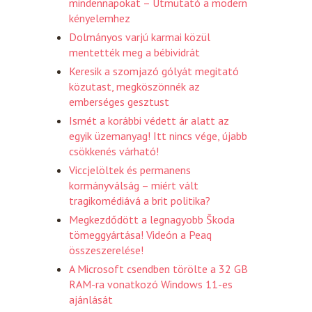
mindennapokat – Útmutató a modern
kényelemhez
Dolmányos varjú karmai közül
mentették meg a bébividrát
Keresik a szomjazó gólyát megitató
közutast, megköszönnék az
emberséges gesztust
Ismét a korábbi védett ár alatt az
egyik üzemanyag! Itt nincs vége, újabb
csökkenés várható!
Viccjelöltek és permanens
kormányválság – miért vált
tragikomédiává a brit politika?
Megkezdődött a legnagyobb Škoda
tömeggyártása! Videón a Peaq
összeszerelése!
A Microsoft csendben törölte a 32 GB
RAM-ra vonatkozó Windows 11-es
ajánlását