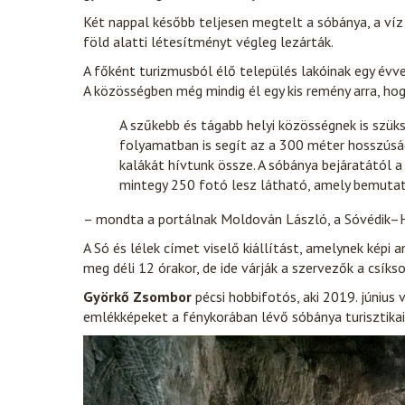
Két nappal később teljesen megtelt a sóbánya, a víz 
föld alatti létesítményt végleg lezárták.
A főként turizmusból élő település lakóinak egy évve
A közösségben még mindig él egy kis remény arra, hog
A szűkebb és tágabb helyi közösségnek is szüks
folyamatban is segít az a 300 méter hosszúság
kalákát hívtunk össze. A sóbánya bejáratától a
mintegy 250 fotó lesz látható, amely bemutat
– mondta a portálnak Moldován László, a Sóvédik–H
A Só és lélek címet viselő kiállítást, amelynek képi
meg déli 12 órakor, de ide várják a szervezők a csík
Györkő Zsombor
pécsi hobbifotós, aki 2019. június
emlékképeket a fénykorában lévő sóbánya turisztikai