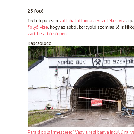
25
fotó
16 településen
vált ihatatlanná a vezetékes víz
a pa
folyó vize
, hogy az abból kortyoló szomjas ló is kik
zárt be a térségben
.
Kapcsolódó
Parajd polgármestere: “Vagy a régi bánya indul újra, v