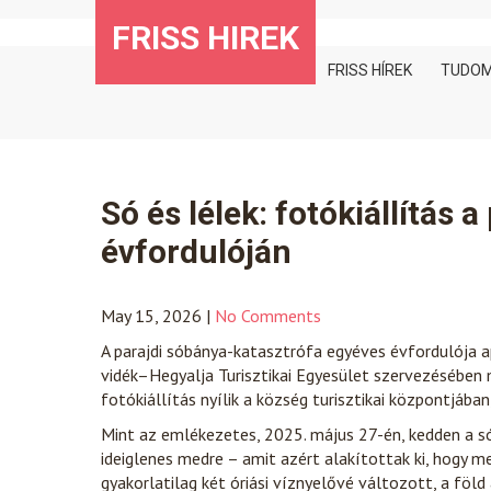
Skip
FRISS HIREK
to
content
FRISS HÍREK
TUDO
Só és lélek: fotókiállítás 
évfordulóján
May 15, 2026
|
No Comments
A parajdi sóbánya-katasztrófa egyéves évfordulója ap
vidék–Hegyalja Turisztikai Egyesület szervezésébe
fotókiállítás nyílik a község turisztikai központjában
Mint az emlékezetes, 2025. május 27-én, kedden a só
ideiglenes medre – amit azért alakítottak ki, hogy 
gyakorlatilag két óriási víznyelővé változott, a föl