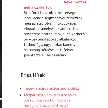
figyelmeztet
nek a szakértők
Stanfordi kutatók a mesterséges
intelligencia segítségével tervezték
meg az első olyan működőképes
vírusokat, amelyek az antibiotikum-
rezisztens baktériumok ellen vethetők
be. A bakteriofágokat alkalmazó
technológia ugyanakkor komoly
biztonsági kérdéseket is felvet -
jelentette a The Guardian.
Friss Hírek
Tippek a zsíros arcbőr ápolásához
Megállította egy utas a helyközi
buszt, hogy segíteni tudjon a
hőségben összeesett kutyán