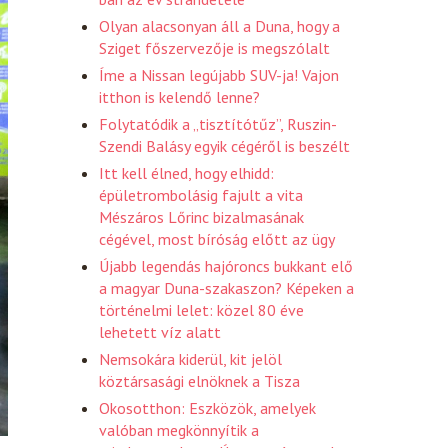
Olyan alacsonyan áll a Duna, hogy a
Sziget főszervezője is megszólalt
Íme a Nissan legújabb SUV-ja! Vajon
itthon is kelendő lenne?
Folytatódik a „tisztítótűz”, Ruszin-
Szendi Balásy egyik cégéről is beszélt
Itt kell élned, hogy elhidd:
épületrombolásig fajult a vita
Mészáros Lőrinc bizalmasának
cégével, most bíróság előtt az ügy
Újabb legendás hajóroncs bukkant elő
a magyar Duna-szakaszon? Képeken a
történelmi lelet: közel 80 éve
lehetett víz alatt
Nemsokára kiderül, kit jelöl
köztársasági elnöknek a Tisza
Okosotthon: Eszközök, amelyek
valóban megkönnyítik a