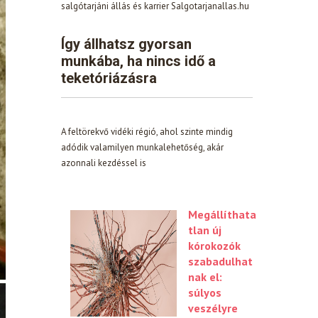
salgótarjáni állás és karrier Salgotarjanallas.hu
Így állhatsz gyorsan
munkába, ha nincs idő a
teketóriázásra
A feltörekvő vidéki régió, ahol szinte mindig
adódik valamilyen munkalehetőség, akár
azonnali kezdéssel is
Megállíthata
tlan új
kórokozók
szabadulhat
nak el:
súlyos
veszélyre