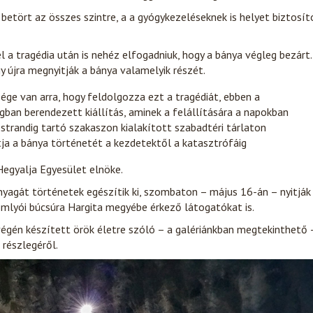
betört az összes szintre, a a gyógykezeléseknek is helyet biztosít
l a tragédia után is nehéz elfogadniuk, hogy a bánya végleg bezárt.
y újra megnyitják a bánya valamelyik részét.
ége van arra, hogy feldolgozza ezt a tragédiát, ebben a
ban berendezett kiállítás, aminek a felállítására a napokban
 strandig tartó szakaszon kialakított szabadtéri tárlaton
ja a bánya történetét a kezdetektől a katasztrófáig
egyalja Egyesület elnöke.
 anyagát történetek egészítik ki, szombaton – május 16-án – nyitják
somlyói búcsúra Hargita megyébe érkező látogatókat is.
 végén készített örök életre szóló – a galériánkban megtekinthető 
 részlegéről.