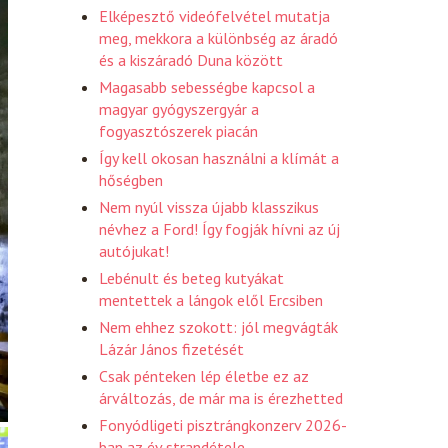
Elképesztő videófelvétel mutatja
meg, mekkora a különbség az áradó
és a kiszáradó Duna között
Magasabb sebességbe kapcsol a
magyar gyógyszergyár a
fogyasztószerek piacán
Így kell okosan használni a klímát a
hőségben
Nem nyúl vissza újabb klasszikus
névhez a Ford! Így fogják hívni az új
autójukat!
Lebénult és beteg kutyákat
mentettek a lángok elől Ercsiben
Nem ehhez szokott: jól megvágták
Lázár János fizetését
Csak pénteken lép életbe ez az
árváltozás, de már ma is érezhetted
Fonyódligeti pisztrángkonzerv 2026-
ban az év strandétele