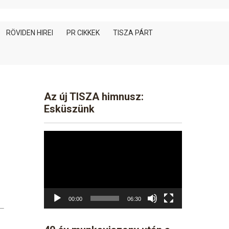
RÖVIDEN HIREI
PR CIKKEK
TISZA PÁRT
Az új TISZA himnusz:
Esküszünk
Video
Player
00:00
06:30