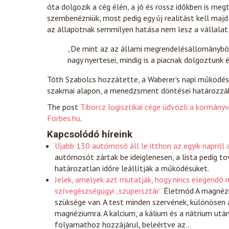
óta dolgozik a cég élén, a jó és rossz időkben is me
szembenézniük, most pedig egy új realitást kell maj
az állapotnak semmilyen hatása nem lesz a vállalat 
„De mint az az állami megrendelésállományból i
nagy nyertesei, mindig is a piacnak dolgoztunk és
Tóth Szabolcs hozzátette, a Waberer’s napi működés
szakmai alapon, a menedzsment döntései határozzá
The post
Tiborcz logisztikai cége üdvözli a kormányv
Forbes.hu
.
Kapcsolódó híreink
Újabb 130 autómosó áll le itthon az egyik napról 
autómosót zártak be ideiglenesen, a lista pedig to
határozatlan időre leállítják a működésüket.
Jelek, amelyek azt mutatják, hogy nincs elegend
szívegészségügyi „szupersztár”
Életmód
A magnézi
szüksége van. A test minden szervének, különösen 
magnéziumra. A kalcium, a kálium és a nátrium utá
folyamathoz hozzájárul, beleértve az…