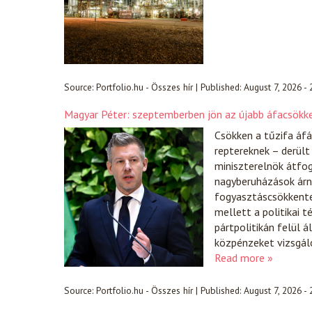
Source:
Portfolio.hu - Összes hír
|
Published:
August 7, 2026 -
Magyar Péter: szeptemberben jön az újabb áfacsökk
Csökken a tűzifa áfá
reptereknek – derült
miniszterelnök átfog
nagyberuházások árn
fogyasztáscsökkentés
mellett a politikai t
pártpolitikán felül 
közpénzeket vizsgáló
Read more »
Source:
Portfolio.hu - Összes hír
|
Published:
August 7, 2026 -