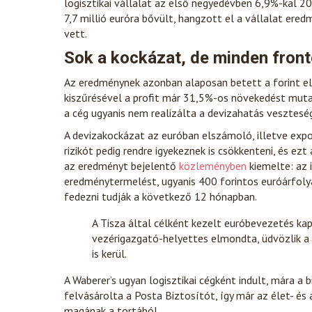
logisztikai vállalat az első negyedévben 6,9%-kal 207
7,7 millió euróra bővült, hangzott el a vállalat ere
vett.
Sok a kockázat, de minden front
Az eredménynek azonban alaposan betett a forint el
kiszűrésével a profit már 31,5%-os növekedést mutat
a cég ugyanis nem realizálta a devizahatás vesztesé
A devizakockázat az euróban elszámoló, illetve expor
rizikót pedig rendre igyekeznek is csökkenteni, és e
az eredményt bejelentő
közleményben
kiemelte: az 
eredménytermelést, ugyanis 400 forintos euróárfoly
fedezni tudják a következő 12 hónapban.
A Tisza által célként kezelt euróbevezetés kap
vezérigazgató-helyettes elmondta, üdvözlik a lé
is kerül.
A Waberer’s ugyan logisztikai cégként indult, mára a b
felvásárolta a Posta Biztosítót, így már az élet- és 
magának a tortából.