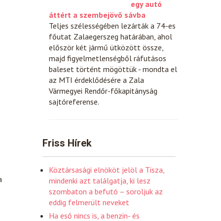
egy autó
áttért a szembejövő sávba
Teljes szélességében lezárták a 74-es
főutat Zalaegerszeg határában, ahol
először két jármű ütközött össze,
majd figyelmetlenségből ráfutásos
baleset történt mögöttük - mondta el
az MTI érdeklődésére a Zala
Vármegyei Rendőr-főkapitányság
sajtóreferense.
Friss Hírek
Köztársasági elnököt jelöl a Tisza,
a
mindenki azt találgatja, ki lesz
szombaton a befutó – soroljuk az
eddig felmerült neveket
Ha eső nincs is, a benzin- és