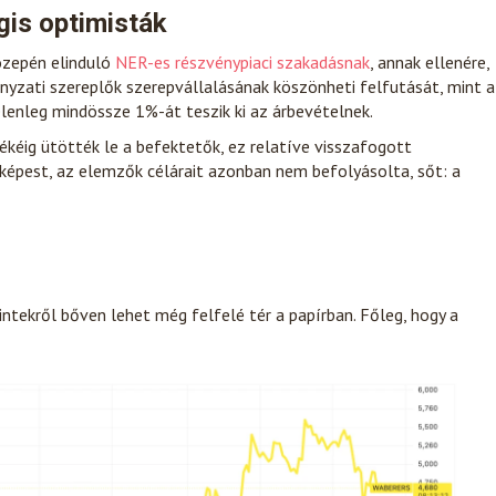
gis optimisták
közepén elinduló
NER-es részvénypiaci szakadásnak
, annak ellenére,
nyzati szereplők szerepvállalásának köszönheti felfutását, mint a
elenleg mindössze 1%-át teszik ki az árbevételnek.
yékéig ütötték le a befektetők, ez relatíve visszafogott
képest, az elemzők célárait azonban nem befolyásolta, sőt: a
zintekről bőven lehet még felfelé tér a papírban. Főleg, hogy a