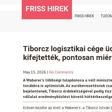
Skip
FRISS HIREK
to
content
FRISS HÍREK
TUDO
Tiborcz logisztikai cége ü
kifejtették, pontosan miér
May 15, 2026
|
No Comments
A Waberer’s többségi tulajdonosa a volt miniszte
továbbra is optimisták. Az euróbevezetésnek csa
bejelentenek, Tiborcz érdekeltségével pedig tisz
vállalat eredményközlést követő háttérbeszélge
Erősen kezdte az évet a Waberer’s: a Tiborcz István