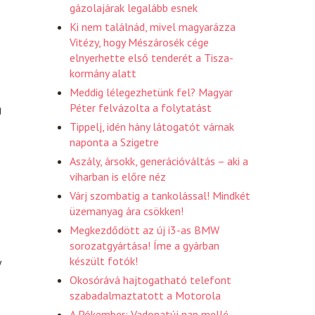
gázolajárak legalább esnek
Ki nem találnád, mivel magyarázza
Vitézy, hogy Mészárosék cége
elnyerhette első tenderét a Tisza-
kormány alatt
Meddig lélegezhetünk fel? Magyar
Péter felvázolta a folytatást
g
Tippelj, idén hány látogatót várnak
naponta a Szigetre
Aszály, ársokk, generációváltás – aki a
viharban is előre néz
Várj szombatig a tankolással! Mindkét
üzemanyag ára csökken!
Megkezdődött az új i3-as BMW
sorozatgyártása! Íme a gyárban
készült fotók!
y
Okosórává hajtogatható telefont
szabadalmaztatott a Motorola
A Pókember: Vadonatúj nap mellé