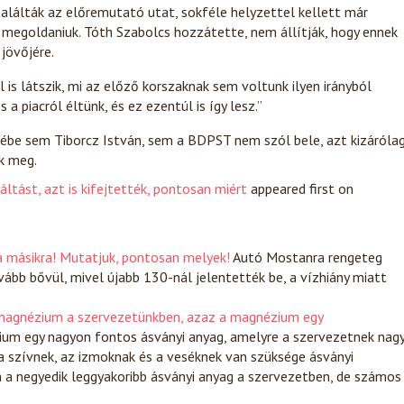
gtalálták az előremutató utat, sokféle helyzettel kellett már
d megoldaniuk. Tóth Szabolcs hozzátette, nem állítják, hogy ennek
jövőjére.
s látszik, mi az előző korszaknak sem voltunk ilyen irányból
 a piacról éltünk, és ez ezentúl is így lesz.”
ébe sem Tiborcz István, sem a BDPST nem szól bele, azt kizáróla
k meg.
áltást, azt is kifejtették, pontosan miért
appeared first on
a másikra! Mutatjuk, pontosan melyek!
Autó
Mostanra rengeteg
vább bővül, mivel újabb 130-nál jelentették be, a vízhiány miatt
ő magnézium a szervezetünkben, azaz a magnézium egy
um egy nagyon fontos ásványi anyag, amelyre a szervezetnek nag
a szívnek, az izmoknak és a veséknek van szüksége ásványi
n a negyedik leggyakoribb ásványi anyag a szervezetben, de számos