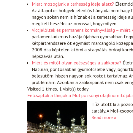
Miért mozogjunk a terhesség ideje alatt?
Életmód
Az állapotos hölgyek jelentős hányada nem hagy fe
nagyon sokan nem is híznak el a terhesség ideje a
meg kell beszélni az orvossal, hogy milyen…
Viccjelöltek és permanens kormányválság – miért vá
parlamentarizmus hazája újabban gyorsabban fogy
kétpártrendszere öt egymást marcangoló középpárt
2008 óta képtelen kitörni a stagnálás ördögi köréb
népszavás után.
Miért és mitől olyan egészséges a zabkorpa?
Élet
Natúran, pontosabban gyümölcslébe vagy joghurtb
belesütöm, hiszen nagyon sok rostot tartalmaz. A
problémáim. Azonban a zabkorpának nem csak ennyi
Visited 1 times, 1 visit(s) today
Felcsaptak a lángok a Mol pozsonyi olajfinomítójáb
Tűz ütött ki a pozs
tartály. A Mol-csopo
Read more »