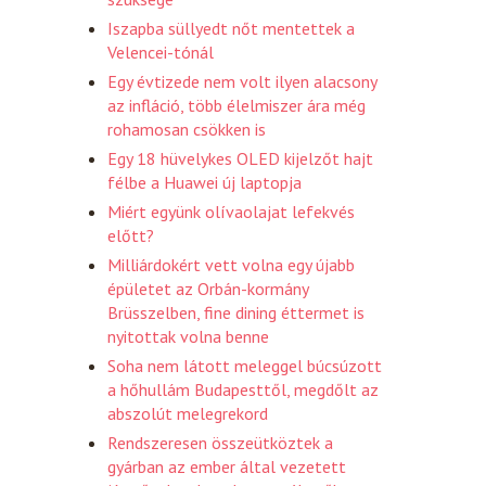
Iszapba süllyedt nőt mentettek a
Velencei-tónál
Egy évtizede nem volt ilyen alacsony
az infláció, több élelmiszer ára még
rohamosan csökken is
Egy 18 hüvelykes OLED kijelzőt hajt
félbe a Huawei új laptopja
Miért együnk olívaolajat lefekvés
előtt?
Milliárdokért vett volna egy újabb
épületet az Orbán-kormány
Brüsszelben, fine dining éttermet is
nyitottak volna benne
Soha nem látott meleggel búcsúzott
a hőhullám Budapesttől, megdőlt az
abszolút melegrekord
Rendszeresen összeütköztek a
gyárban az ember által vezetett