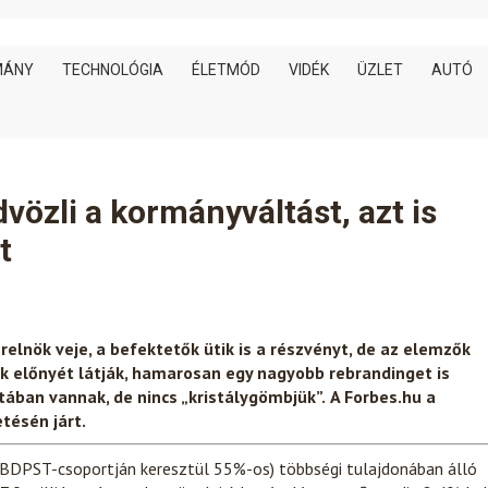
MÁNY
TECHNOLÓGIA
ÉLETMÓD
VIDÉK
ÜZLET
AUTÓ
dvözli a kormányváltást, azt is
t
relnök veje, a befektetők ütik is a részvényt, de az elemzők
k előnyét látják, hamarosan egy nagyobb rebrandinget is
tában vannak, de nincs „kristálygömbjük”.
A Forbes.hu a
tésén járt.
 (BDPST-csoportján keresztül 55%-os) többségi tulajdonában álló