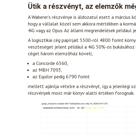
Ütik a részvényt, az elemzők mé
A Waberer’s részvénye is áldozatul esett a március 
hogy a vállalat közel sem akkora mértékben a kormá
4iG vagy az Opus. Az állami megrendelések például j
A logisztikai cég papírjait 5500-ról 4800 forint körn
veszteséget jelent például a 4iG 50%-os bukásához 
céget három elemzőház követi,
a Concorde 6560,
az MBH 7093,
az Equilor pedig 6790 forint
mellett ajánlja vételre a részvényt, így a jelenlegi s
részvények most már könyv alatti értéken forognak.