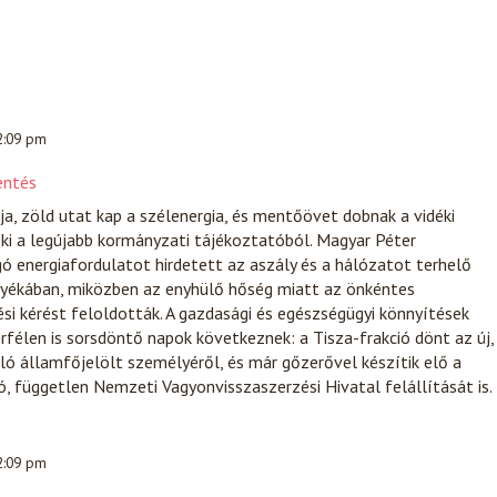
 2:09 pm
entés
ja, zöld utat kap a szélenergia, és mentőövet dobnak a vidéki
 ki a legújabb kormányzati tájékoztatóból. Magyar Péter
ó energiafordulatot hirdetett az aszály és a hálózatot terhelő
yékában, miközben az enyhülő hőség miatt az önkéntes
i kérést feloldották. A gazdasági és egészségügyi könnyítések
érfélen is sorsdöntő napok következnek: a Tisza-frakció dönt az új,
álló államfőjelölt személyéről, és már gőzerővel készítik elő a
, független Nemzeti Vagyonvisszaszerzési Hivatal felállítását is.
 2:09 pm