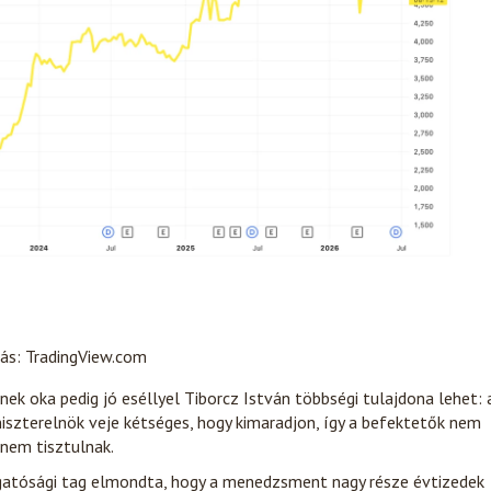
rás: TradingView.com
 oka pedig jó eséllyel Tiborcz István többségi tulajdona lehet: 
iszterelnök veje kétséges, hogy kimaradjon, így a befektetők nem
 nem tisztulnak.
zgatósági tag elmondta, hogy a menedzsment nagy része évtizedek