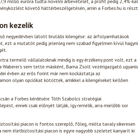
,9 millió euróra tudta növelni árbevételét, a profit pedig 2,4%-kal
dményközlést követő háttérbeszélgetésén, amin a Forbes.hu is részt
on kezelik
ső negyedévben látott brutális kilengése: az árfolyamhatások
, ezt a mutatót pedig jelenleg nem szabad figyelmen kívül hagyni
gét.
tra termelő vállalatoknak mindig is egy érzékeny pont volt, ezt a
zt a Waberer’s sem tette másként, Barna Zsolt vezérigazgató ugyanis
idei évben az erős forint már nem kockáztatja az
amon olyan opciókat kötöttek, amikkel a kilengéseket kellően
csán a Forbes kérdésére Tóth Szabolcs stratégiai
pést, ennek csak előnyét látják, így remélik, arra mielőbb sor
iztosítási piacon is fontos szereplő, főleg, mióta tavaly sikeresen
a nem életbiztosítási piacon is egyre nagyobb szeletet kanyarít ki