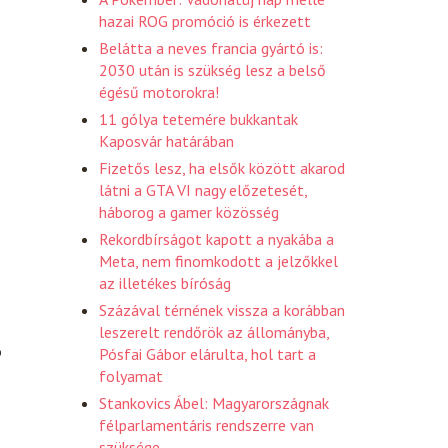
hazai ROG promóció is érkezett
Belátta a neves francia gyártó is:
2030 után is szükség lesz a belső
égésű motorokra!
11 gólya tetemére bukkantak
Kaposvár határában
Fizetős lesz, ha elsők között akarod
látni a GTA VI nagy előzetesét,
háborog a gamer közösség
Rekordbírságot kapott a nyakába a
Meta, nem finomkodott a jelzőkkel
az illetékes bíróság
Százával térnének vissza a korábban
leszerelt rendőrök az állományba,
ó
Pósfai Gábor elárulta, hol tart a
folyamat
Stankovics Ábel: Magyarországnak
félparlamentáris rendszerre van
szüksége