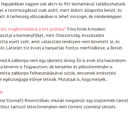
Napjainkban nagyon sok aktív és fitt kismamával találkozhatunk.
l a testmozgással csak azért, mert áldott állapotba került, és
latt. A terhesség időszakában is lehet mozogni, de mindenképpen
lt tragikomédiává a brit politika?
Friss hírek
A modern
asztja a kormányfőket, mint Olaszország, évszázados
tá esett szét, amit választási rendszere nem követett le, és
ől. Látlelet tíz évvel a hanyatlás fontos mérföldköve, a Brexit-
mód
A zabkorpa nem egy újkeletű dolog. Én is évek óta használom.
a keverve is fogyasztom, de kenyérbe és péksüteménybe is
mióta zabkorpa felhasználásával sütök, nincsenek emésztési
 egészségügyi előnye létezik. Mutatjuk is, hogy melyek…
an
onyi Slovnaft-finomítóban, miután megsérült egy olajtermék-tárol
rthoz tartozó létesítményben nem történt személyi sérülés.