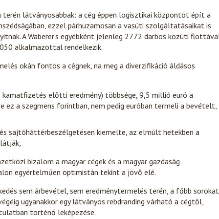
 terén látványosabbak: a cég éppen logisztikai központot épít a
mszédságában, ezzel párhuzamosan a vasúti szolgáltatásaikat is
nyitnak. A Waberer’s egyébként jelenleg 2772 darbos közúti flottával
050 alkalmazottal rendelkezik.
elés okán fontos a cégnek, na meg a diverzifikáció áldásos
s kamatfizetés előtti eredmény) többsége, 9,5 millió euró a
tve ez a szegmens forintban, nem pedig euróban termeli a bevételt,
és sajtóháttérbeszélgetésen kiemelte, az elmúlt hetekben a
látják,
zetközi bizalom a magyar cégek és a magyar gazdaság
nalon egyértelműen optimistán tekint a jövő elé.
vekedés sem árbevétel, sem eredménytermelés terén, a főbb sorokat
 végéig ugyanakkor egy látványos rebdranding várható a cégtől,
rculatban történő leképezése.