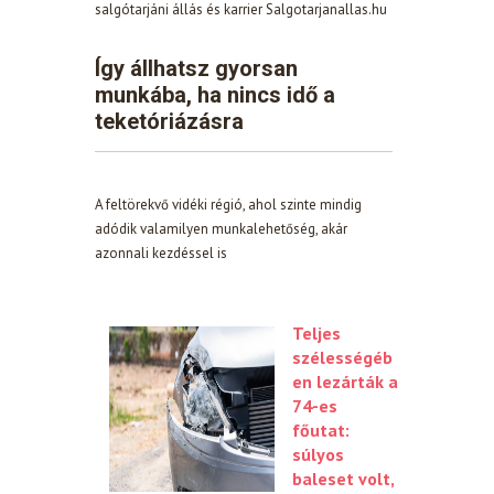
salgótarjáni állás és karrier Salgotarjanallas.hu
Így állhatsz gyorsan
munkába, ha nincs idő a
teketóriázásra
A feltörekvő vidéki régió, ahol szinte mindig
adódik valamilyen munkalehetőség, akár
azonnali kezdéssel is
Teljes
szélességéb
en lezárták a
74-es
főutat:
súlyos
baleset volt,