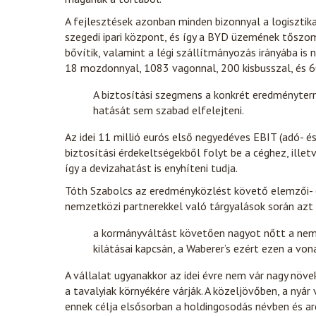
A fejlesztések azonban minden bizonnyal a logisztika
szegedi ipari központ, és így a BYD üzemének tőszo
bővítik, valamint a légi szállítmányozás irányába is 
18 mozdonnyal, 1083 vagonnal, 200 kisbusszal, és 6
A biztosítási szegmens a konkrét eredményterm
hatását sem szabad elfelejteni.
Az idei 11 millió eurós első negyedéves EBIT (adó- é
biztosítási érdekeltségekből folyt be a céghez, ille
így a devizahatást is enyhíteni tudja.
Tóth Szabolcs az eredményközlést követő elemzői- 
nemzetközi partnerekkel való tárgyalások során azt 
a kormányváltást követően nagyot nőtt a nem
kilátásai kapcsán, a Waberer’s ezért ezen a vo
A vállalat ugyanakkor az idei évre nem vár nagy nö
a tavalyiak környékére várják. A közeljövőben, a nyár
ennek célja elsősorban a holdingosodás névben és a