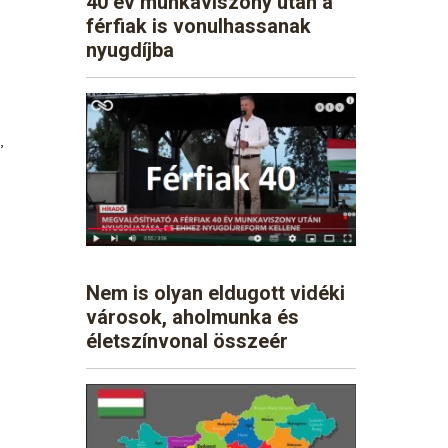
40 év munkaviszony után a
férfiak is vonulhassanak
nyugdíjba
,
Nem is olyan eldugott vidéki
városok, aholmunka és
életszínvonal összeér