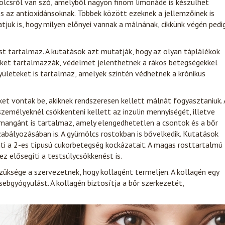
ölcsről van szó, amelyből nagyon finom limonádé is készülhet
s az antioxidánsoknak. Többek között ezeknek a jellemzőinek is
atjuk is, hogy milyen előnyei vannak a málnának, cikkünk végén pedi
st tartalmaz. A kutatások azt mutatják, hogy az olyan táplálékok
ket tartalmazzák, védelmet jelenthetnek a rákos betegségekkel
ületeket is tartalmaz, amelyek szintén védhetnek a krónikus
t vontak be, akiknek rendszeresen kellett málnát fogyasztaniuk. 
zemélyeknél csökkenteni kellett az inzulin mennyiségét, illetve
a mangánt is tartalmaz, amely elengedhetetlen a csontok és a bőr
abályozásában is. A gyümölcs rostokban is bővelkedik. Kutatások
nti a 2-es típusú cukorbetegség kockázatait. A magas rosttartalmú
z elősegíti a testsúlycsökkenést is.
szüksége a szervezetnek, hogy kollagént termeljen. A kollagén egy
sebgyógyulást. A kollagén biztosítja a bőr szerkezetét,