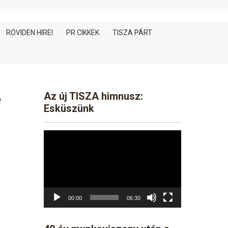
RÖVIDEN HIREI
PR CIKKEK
TISZA PÁRT
é
Az új TISZA himnusz:
Esküszünk
Video
Player
00:00
06:30