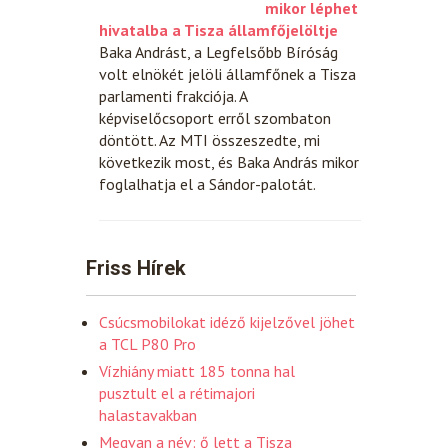
mikor léphet
hivatalba a Tisza államfőjelöltje
Baka Andrást, a Legfelsőbb Bíróság
volt elnökét jelöli államfőnek a Tisza
parlamenti frakciója. A
képviselőcsoport erről szombaton
döntött. Az MTI összeszedte, mi
következik most, és Baka András mikor
foglalhatja el a Sándor-palotát.
Friss Hírek
Csúcsmobilokat idéző kijelzővel jöhet
a TCL P80 Pro
Vízhiány miatt 185 tonna hal
pusztult el a rétimajori
halastavakban
Megvan a név: ő lett a Tisza