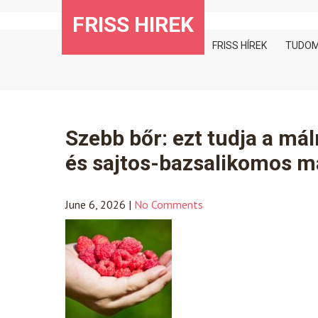
Skip
FRISS HIREK
to
content
FRISS HÍREK
TUDO
Szebb bőr: ezt tudja a m
és sajtos-bazsalikomos m
June 6, 2026
|
No Comments