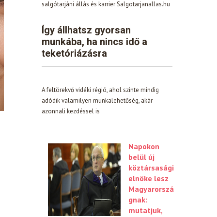
salgótarjáni állás és karrier Salgotarjanallas.hu
Így állhatsz gyorsan
munkába, ha nincs idő a
teketóriázásra
A feltörekvő vidéki régió, ahol szinte mindig
adódik valamilyen munkalehetőség, akár
azonnali kezdéssel is
Napokon
belül új
köztársasági
elnöke lesz
Magyarorszá
gnak:
mutatjuk,