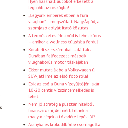
Ilyen használt autóból érkezett a
legtöbb az országba!
„Legyünk emberek ebben a fura
világban” – megszólalt Nagy Árpád, a
szomjazó gólyát itató közutas
A természetes életmód is lehet káros
– amikor a wellness túlzásba fordul
Korabeli szerszámokat találtak a
Dunában felfedezett második
világháborús motor táskájában
Ekkor mutatják be a Volkswagen új
SUV-ját! Íme az első fotó róla!
Esik az eső a Duna vízgyűjtőjén, akár
.
10-20 centis vízszintemelkedés is
-
lehet
Nem jó stratégia pusztán hitelből
s
finanszírozni, de miért félnek a
magyar cégek a tőzsdére lépéstől?
Aranyba és krokodilbőrbe csomagolta