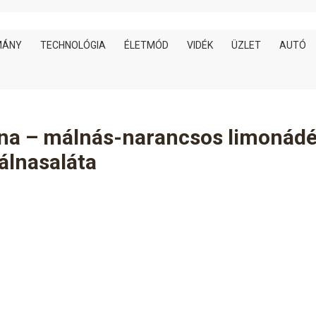
MÁNY
TECHNOLÓGIA
ÉLETMÓD
VIDÉK
ÜZLET
AUTÓ
álna – málnás-narancsos limonád
álnasaláta