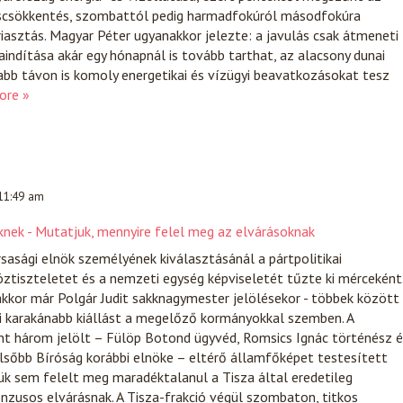
scsökkentés, szombattól pedig harmadfokúról másodfokúra
iasztás. Magyar Péter ugyanakkor jelezte: a javulás csak átmeneti
raindítása akár egy hónapnál is tovább tarthat, az alacsony dunai
abb távon is komoly energetikai és vízügyi beavatkozásokat tesz
ore »
 11:49 am
öknek - Mutatjuk, mennyire felel meg az elvárásoknak
rsasági elnök személyének kiválasztásánál a pártpolitikai
öztiszteletet és a nemzeti egység képviseletét tűzte ki mérceként
kkor már Polgár Judit sakknagymester jelölésekor - többek között 
bi karakánabb kiállást a megelőző kormányokkal szemben. A
nt három jelölt – Fülöp Botond ügyvéd, Romsics Ignác történész é
lsőbb Bíróság korábbi elnöke – eltérő államfőképet testesített
k sem felelt meg maradéktalanul a Tisza által eredetileg
zusos elvárásnak. A Tisza-frakció végül szombaton, titkos