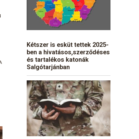
g
Kétszer is esküt tettek 2025-
ben a hivatásos,szerződéses
és tartalékos katonák
A
Salgótarjánban