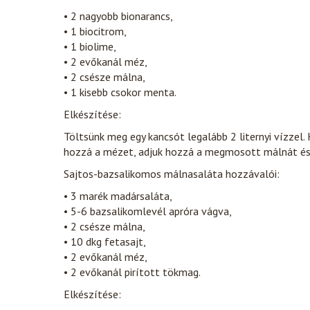
• 2 nagyobb bionarancs,
• 1 biocitrom,
• 1 biolime,
• 2 evőkanál méz,
• 2 csésze málna,
• 1 kisebb csokor menta.
Elkészítése:
Töltsünk meg egy kancsót legalább 2 liternyi vízzel. 
hozzá a mézet, adjuk hozzá a megmosott málnát és 
Sajtos-bazsalikomos málnasaláta hozzávalói:
• 3 marék madársaláta,
• 5-6 bazsalikomlevél apróra vágva,
• 2 csésze málna,
• 10 dkg fetasajt,
• 2 evőkanál méz,
• 2 evőkanál pirított tökmag.
Elkészítése: