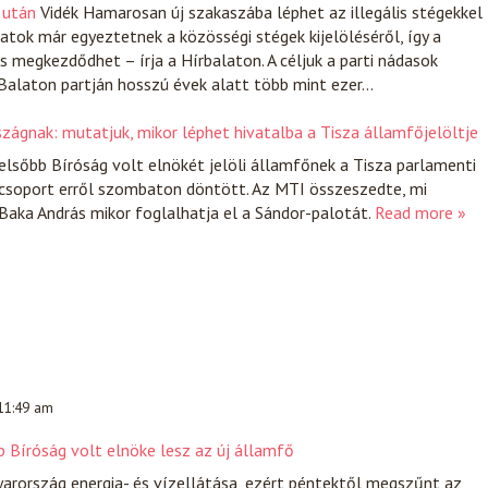
 után
Vidék
Hamarosan új szakaszába léphet az illegális stégekkel
tok már egyeztetnek a közösségi stégek kijelöléséről, így a
 megkezdődhet – írja a Hírbalaton. A céljuk a parti nádasok
Balaton partján hosszú évek alatt több mint ezer…
zágnak: mutatjuk, mikor léphet hivatalba a Tisza államfőjelöltje
elsőbb Bíróság volt elnökét jelöli államfőnek a Tisza parlamenti
lőcsoport erről szombaton döntött. Az MTI összeszedte, mi
Baka András mikor foglalhatja el a Sándor-palotát.
Read more »
 11:49 am
b Bíróság volt elnöke lesz az új államfő
arország energia- és vízellátása, ezért péntektől megszűnt az