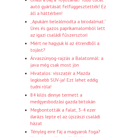
autó gyártását felfüggesztették! Ez
áll a háttérben!
„Apukám beleálmodta a birodalmat.”
Üres és gazos paprikamalomból lett
az igazi családi fűszersztori
Miért ne hagyjuk ki az étrendből a
tojást?
Árvaszúnyog-rajzás a Balatonnál: a
java még csak most jön
Hivatalos: visszatér a Mazda
legkisebb SUV-ja! Ezt lehet eddig
tudni róla!
84 kilós dinnye termett a
medgyesbodzási gazda birtokán
Megbontották a falat, 3-4 ezer
darázs lepte el az újszászi családi
házat
Tényleg erre fáj a magyarok foga?