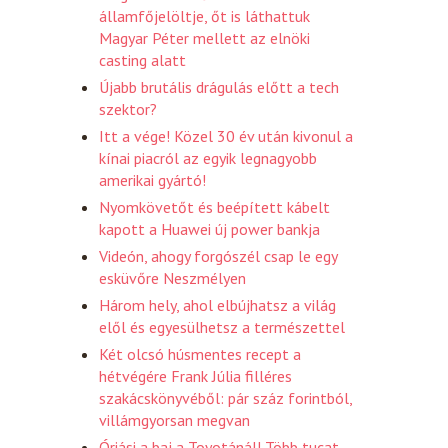
államfőjelöltje, őt is láthattuk
Magyar Péter mellett az elnöki
casting alatt
Újabb brutális drágulás előtt a tech
szektor?
Itt a vége! Közel 30 év után kivonul a
kínai piacról az egyik legnagyobb
amerikai gyártó!
Nyomkövetőt és beépített kábelt
kapott a Huawei új power bankja
Videón, ahogy forgószél csap le egy
esküvőre Neszmélyen
Három hely, ahol elbújhatsz a világ
elől és egyesülhetsz a természettel
Két olcsó húsmentes recept a
hétvégére Frank Júlia filléres
szakácskönyvéből: pár száz forintból,
villámgyorsan megvan
Óriási a baj a Toyotánál! Több tucat