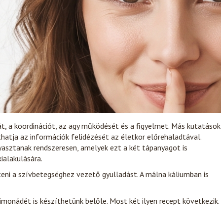
t, a koordinációt, az agy működését és a figyelmet. Más kutatások
thatja az információk felidézését az életkor előrehaladtával.
yasztanak rendszeresen, amelyek ezt a két tápanyagot is
ialakulására.
eni a szívbetegséghez vezető gyulladást. A málna káliumban is
monádét is készíthetünk belőle. Most két ilyen recept következik.