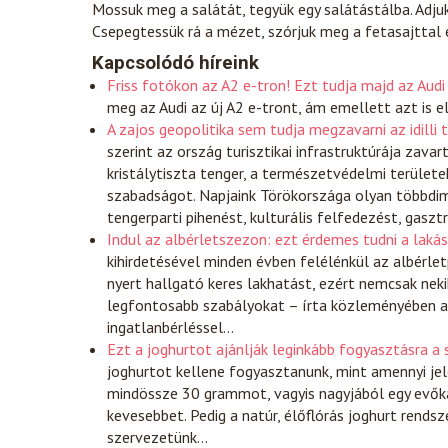
Mossuk meg a salátát, tegyük egy salátástálba. Adju
Csepegtessük rá a mézet, szórjuk meg a fetasajttal 
Kapcsolódó híreink
Friss fotókon az A2 e-tron! Ezt tudja majd az Audi 
meg az Audi az új A2 e-tront, ám emellett azt is e
A zajos geopolitika sem tudja megzavarni az idilli 
szerint az ország turisztikai infrastruktúrája zava
kristálytiszta tenger, a természetvédelmi terület
szabadságot. Napjaink Törökországa olyan többdim
tengerparti pihenést, kulturális felfedezést, gasz
Indul az albérletszezon: ezt érdemes tudni a lakás
kihirdetésével minden évben felélénkül az albérle
nyert hallgató keres lakhatást, ezért nemcsak nek
legfontosabb szabályokat – írta közleményében a N
ingatlanbérléssel…
Ezt a joghurtot ajánlják leginkább fogyasztásra a
joghurtot kellene fogyasztanunk, mint amennyi je
mindössze 30 grammot, vagyis nagyjából egy evőkan
kevesebbet. Pedig a natúr, élőflórás joghurt rends
szervezetünk…