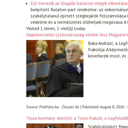
Ezt tervezik az illegális balatoni stégek elbontása
beépített Balaton-part rendezése: az önkormányza
szabálytalanul épített stégbejárók felszámolása is
védelme és a természetes élőhelyek megóvása. A 
Visited 1 times, 1 visit(s) today
Napokon belül új köztársasági elnöke lesz Magyarors
Baka Andrást, a Legf
frakciója. A képvise
következik most, és 
Source:
Portfolio.hu - Összes hír
|
Published:
August 8, 2026 -
Tisza-kormány: döntött a Tisza-frakció, a Legfelsőb
Stabilizálódott Magy