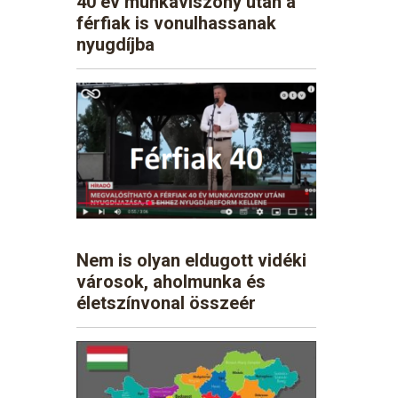
40 év munkaviszony után a
férfiak is vonulhassanak
nyugdíjba
Nem is olyan eldugott vidéki
városok, aholmunka és
életszínvonal összeér