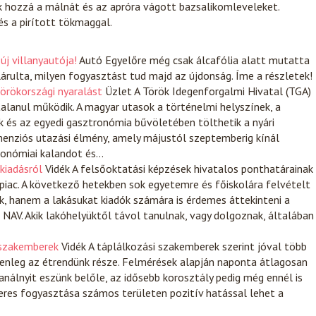
k hozzá a málnát és az apróra vágott bazsalikomleveleket.
és a pirított tökmaggal.
új villanyautója!
Autó
Egyelőre még csak álcafólia alatt mutatta
lárulta, milyen fogyasztást tud majd az újdonság. Íme a részletek!
törökországi nyaralást
Üzlet
A Török Idegenforgalmi Hivatal (TGA)
rtalanul működik. A magyar utasok a történelmi helyszínek, a
ek és az egyedi gasztronómia bűvöletében tölthetik a nyári
enziós utazási élmény, amely májustól szeptemberig kínál
tronómiai kalandot és…
kiadásról
Vidék
A felsőoktatási képzések hivatalos ponthatárainak
tpiac. A következő hetekben sok egyetemre és főiskolára felvételt
ik, hanem a lakásukat kiadók számára is érdemes áttekinteni a
AV. Akik lakóhelyüktől távol tanulnak, vagy dolgoznak, általában
 szakemberek
Vidék
A táplálkozási szakemberek szerint jóval több
lenleg az étrendünk része. Felmérések alapján naponta átlagosan
álnyit eszünk belőle, az idősebb korosztály pedig még ennél is
zeres fogyasztása számos területen pozitív hatással lehet a