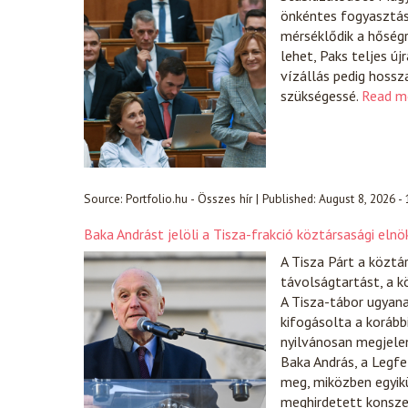
önkéntes fogyasztá
mérséklődik a hőségr
lehet, Paks teljes új
vízállás pedig hossz
szükségessé.
Read m
Source:
Portfolio.hu - Összes hír
|
Published:
August 8, 2026 -
Baka Andrást jelöli a Tisza-frakció köztársasági eln
A Tisza Párt a köztá
távolságtartást, a k
A Tisza-tábor ugyana
kifogásolta a koráb
nyilvánosan megjele
Baka András, a Legfe
meg, miközben egyikü
meghirdetett konszen