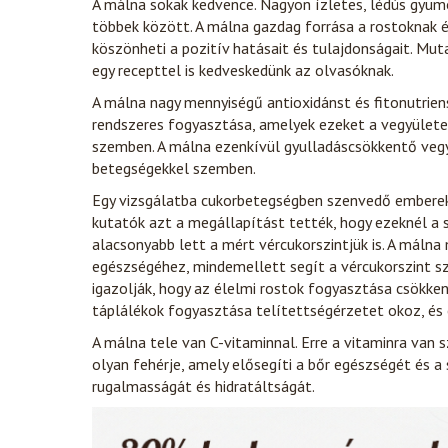
A málna sokak kedvence. Nagyon ízletes, lédús gyüm
többek között. A málna gazdag forrása a rostoknak é
köszönheti a pozitív hatásait és tulajdonságait. Mut
egy recepttel is kedveskedünk az olvasóknak.
A málna nagy mennyiségű antioxidánst és fitonutrien
rendszeres fogyasztása, amelyek ezeket a vegyülete
szemben. A málna ezenkívül gyulladáscsökkentő vegy
betegségekkel szemben.
Egy vizsgálatba cukorbetegségben szenvedő embereke
kutatók azt a megállapítást tették, hogy ezeknél a s
alacsonyabb lett a mért vércukorszintjük is. A máln
egészségéhez, mindemellett segít a vércukorszint sz
igazolják, hogy az élelmi rostok fogyasztása csökke
táplálékok fogyasztása telítettségérzetet okoz, és e
A málna tele van C-vitaminnal. Erre a vitaminra van 
olyan fehérje, amely elősegíti a bőr egészségét és a 
rugalmasságát és hidratáltságát.