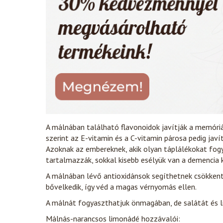
A málnában található flavonoidok javítják a memóriá
szerint az E-vitamin és a C-vitamin párosa pedig javí
Azoknak az embereknek, akik olyan táplálékokat fog
tartalmazzák, sokkal kisebb esélyük van a demencia k
A málnában lévő antioxidánsok segíthetnek csökkent
bővelkedik, így véd a magas vérnyomás ellen.
A málnát fogyaszthatjuk önmagában, de salátát és li
Málnás-narancsos limonádé hozzávalói: