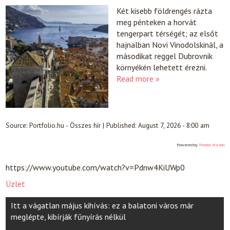
Két kisebb földrengés rázta
meg pénteken a horvát
tengerpart térségét; az elsőt
hajnalban Novi Vinodolskinál, a
másodikat reggel Dubrovnik
környékén lehetett érezni.
Read more »
Source:
Portfolio.hu - Összes hír
|
Published:
August 7, 2026 - 8:00 am
Powered by
Theme Mason
https://www.youtube.com/watch?v=Pdnw4KiUWp0
Üzlet
Post
Itt a vágatlan május kihívás: ez a balatoni város már
navigation
meglépte, kibírják fűnyírás nélkül