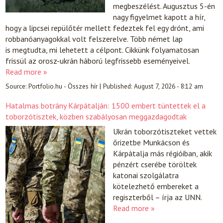
megbeszélést. Augusztus 5-én
nagy figyelmet kapott a hír,
hogy a lipcsei repülőtér mellett fedeztek fel egy drónt, ami
robbanóanyagokkal volt felszerelve. Több német lap
is megtudta, mi lehetett a célpont. Cikkünk folyamatosan
frissül az orosz-ukrán háború legfrissebb eseményeivel.
Read more »
Source:
Portfolio.hu - Összes hír
|
Published:
August 7, 2026 - 8:12 am
Hatalmas botrány Kárpátalján: 1500 embert tüntettek el a
toborzótisztek, közben szabályosan meggazdagodtak
Ukrán toborzótiszteket vettek
őrizetbe Munkácson és
Kárpátalja más régióiban, akik
pénzért cserébe töröltek
katonai szolgálatra
kötelezhető embereket a
regiszterből – írja az UNN.
Read more »