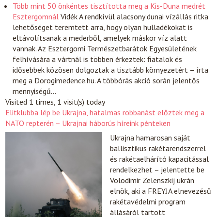
Több mint 50 önkéntes tisztította meg a Kis-Duna medrét
Esztergomnál
Vidék
A rendkívül alacsony dunai vízállás ritka
lehetőséget teremtett arra, hogy olyan hulladékokat is
eltávolítsanak a mederből, amelyek máskor víz alatt
vannak. Az Esztergomi Természetbarátok Egyesületének
felhívására a vártnál is többen érkeztek: fiatalok és
idősebbek közösen dolgoztak a tisztább környezetért – írta
meg a Dorogimedence.hu. A többórás akció során jelentős
mennyiségű…
Visited 1 times, 1 visit(s) today
Elitklubba lép be Ukrajna, hatalmas robbanást előztek meg a
NATO repterén – Ukrajnai háborús híreink pénteken
Ukrajna hamarosan saját
ballisztikus rakétarendszerrel
és rakétaelhárító kapacitással
rendelkezhet – jelentette be
Volodimir Zelenszkij ukrán
elnök, aki a FREYJA elnevezésű
rakétavédelmi program
állásáról tartott