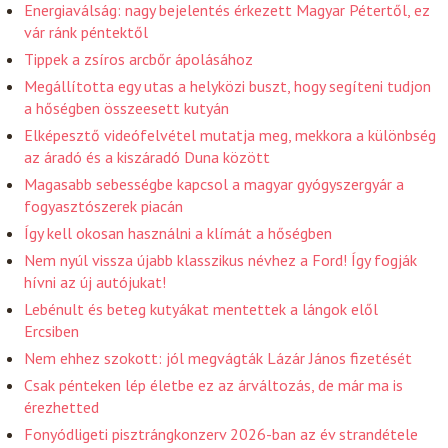
Energiaválság: nagy bejelentés érkezett Magyar Pétertől, ez
vár ránk péntektől
Tippek a zsíros arcbőr ápolásához
Megállította egy utas a helyközi buszt, hogy segíteni tudjon
a hőségben összeesett kutyán
Elképesztő videófelvétel mutatja meg, mekkora a különbség
az áradó és a kiszáradó Duna között
Magasabb sebességbe kapcsol a magyar gyógyszergyár a
fogyasztószerek piacán
Így kell okosan használni a klímát a hőségben
Nem nyúl vissza újabb klasszikus névhez a Ford! Így fogják
hívni az új autójukat!
Lebénult és beteg kutyákat mentettek a lángok elől
Ercsiben
Nem ehhez szokott: jól megvágták Lázár János fizetését
Csak pénteken lép életbe ez az árváltozás, de már ma is
érezhetted
Fonyódligeti pisztrángkonzerv 2026-ban az év strandétele