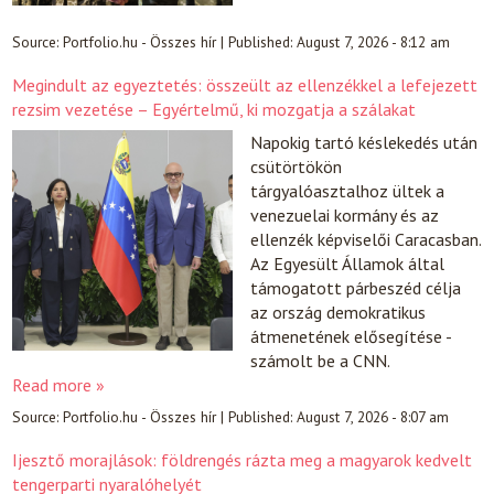
Source:
Portfolio.hu - Összes hír
|
Published:
August 7, 2026 - 8:12 am
Megindult az egyeztetés: összeült az ellenzékkel a lefejezett
rezsim vezetése – Egyértelmű, ki mozgatja a szálakat
Napokig tartó késlekedés után
csütörtökön
tárgyalóasztalhoz ültek a
venezuelai kormány és az
ellenzék képviselői Caracasban.
Az Egyesült Államok által
támogatott párbeszéd célja
az ország demokratikus
átmenetének elősegítése -
számolt be a CNN.
Read more »
Source:
Portfolio.hu - Összes hír
|
Published:
August 7, 2026 - 8:07 am
Ijesztő morajlások: földrengés rázta meg a magyarok kedvelt
tengerparti nyaralóhelyét