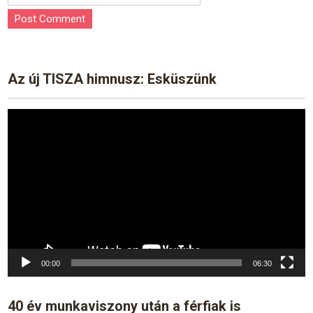
Az új TISZA himnusz: Esküszünk
Video
Player
00:00
06:30
40 év munkaviszony után a férfiak is