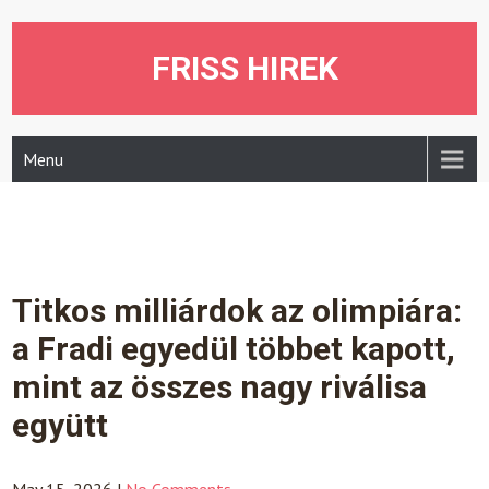
Skip
to
content
FRISS HIREK
Menu
Titkos milliárdok az olimpiára:
a Fradi egyedül többet kapott,
mint az összes nagy riválisa
együtt