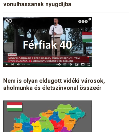
vonulhassanak nyugdíjba
Nem is olyan eldugott vidéki városok,
aholmunka és életszínvonal összeér