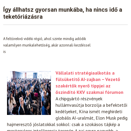
Így állhatsz gyorsan munkába, ha nincs idő a
teketóriázásra
A feltörekvő vidéki régió, ahol szinte mindig adódik
valamilyen munkalehetőség, akár azonnali kezdéssel
is
Vállalati stratégiaalkotás a
fülsüketítő AI-zajban − Vezető
szakértők nyerő tippjei az
őszindító KKV szakmai fórumon
A chipgyártó részvények
hullámvasútja borzolja a befektetői
kedélyeket, Kína ismét meghirdeti
globális AI-uralmát, Elon Musk pedig
hajmeresztő jóslatokkal sokkol: csak a szokásos tájkép a
mesterséges intelligencia terepén. A zaj egyre nagyobb, a