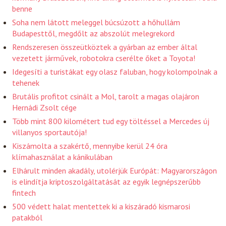
benne
Soha nem látott meleggel búcsúzott a hőhullám
Budapesttől, megdőlt az abszolút melegrekord
Rendszeresen összeütköztek a gyárban az ember által
vezetett járművek, robotokra cserélte őket a Toyota!
Idegesíti a turistákat egy olasz faluban, hogy kolompolnak a
tehenek
Brutális profitot csinált a Mol, tarolt a magas olajáron
Hernádi Zsolt cége
Több mint 800 kilométert tud egy töltéssel a Mercedes új
villanyos sportautója!
Kiszámolta a szakértő, mennyibe kerül 24 óra
klímahasználat a kánikulában
Elhárult minden akadály, utolérjük Európát: Magyarországon
is elindítja kriptoszolgáltatását az egyik legnépszerűbb
fintech
500 védett halat mentettek ki a kiszáradó kismarosi
patakból