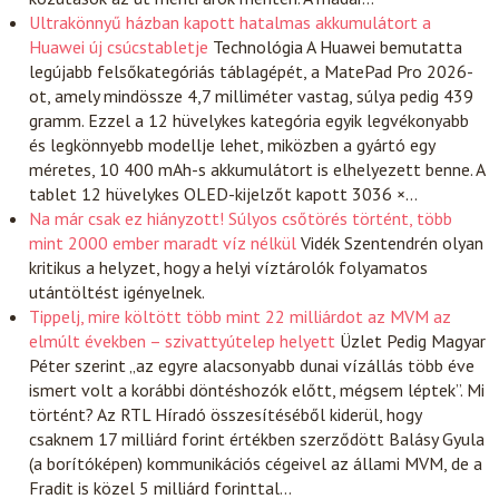
Ultrakönnyű házban kapott hatalmas akkumulátort a
Huawei új csúcstabletje
Technológia
A Huawei bemutatta
legújabb felsőkategóriás táblagépét, a MatePad Pro 2026-
ot, amely mindössze 4,7 milliméter vastag, súlya pedig 439
gramm. Ezzel a 12 hüvelykes kategória egyik legvékonyabb
és legkönnyebb modellje lehet, miközben a gyártó egy
méretes, 10 400 mAh-s akkumulátort is elhelyezett benne. A
tablet 12 hüvelykes OLED-kijelzőt kapott 3036 ×…
Na már csak ez hiányzott! Súlyos csőtörés történt, több
mint 2000 ember maradt víz nélkül
Vidék
Szentendrén olyan
kritikus a helyzet, hogy a helyi víztárolók folyamatos
utántöltést igényelnek.
Tippelj, mire költött több mint 22 milliárdot az MVM az
elmúlt években – szivattyútelep helyett
Üzlet
Pedig Magyar
Péter szerint „az egyre alacsonyabb dunai vízállás több éve
ismert volt a korábbi döntéshozók előtt, mégsem léptek”. Mi
történt? Az RTL Híradó összesítéséből kiderül, hogy
csaknem 17 milliárd forint értékben szerződött Balásy Gyula
(a borítóképen) kommunikációs cégeivel az állami MVM, de a
Fradit is közel 5 milliárd forinttal…