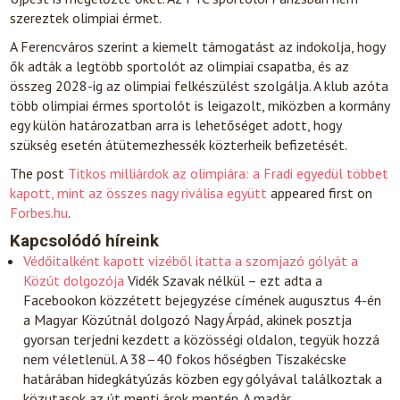
szereztek olimpiai érmet.
A Ferencváros szerint a kiemelt támogatást az indokolja, hogy
ők adták a legtöbb sportolót az olimpiai csapatba, és az
összeg 2028-ig az olimpiai felkészülést szolgálja. A klub azóta
több olimpiai érmes sportolót is leigazolt, miközben a kormány
egy külön határozatban arra is lehetőséget adott, hogy
szükség esetén átütemezhessék közterheik befizetését.
The post
Titkos milliárdok az olimpiára: a Fradi egyedül többet
kapott, mint az összes nagy riválisa együtt
appeared first on
Forbes.hu
.
Kapcsolódó híreink
Védőitalként kapott vizéből itatta a szomjazó gólyát a
Közút dolgozója
Vidék
Szavak nélkül – ezt adta a
Facebookon közzétett bejegyzése címének augusztus 4-én
a Magyar Közútnál dolgozó Nagy Árpád, akinek posztja
gyorsan terjedni kezdett a közösségi oldalon, tegyük hozzá
nem véletlenül. A 38–40 fokos hőségben Tiszakécske
határában hidegkátyúzás közben egy gólyával találkoztak a
közutasok az út menti árok mentén. A madár…