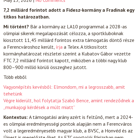
May 15, 2026
|
No Comments
7,2 milliárd forintot adott a Fidesz-kormány a Fradinak egy
titkos határozatban.
Mi történt?
Bár a kormány az LA10 programmal a 2028-as
olimpiai sikerek megalapozását célozza, a sportkluboknak
kiosztott 11,45 milliárd forintos extra támogatás döntő része
a Ferencvároshoz került,
írja
a Telex. A titkosított
kormányhatározat részletei szerint a Kubatov Gábor vezette
FTC 7,2 milliárd forintot kapott, miközben a többi nagy klub
800–900 millió körüli összeghez jutott.
Több ebből
Vagyonépítés kevésből: Elmondom, mi a legrosszabb, amit
tehetünk
Végre kiderült, hol folytatja Szabó Bence, amint rendeződnek a
„munkajogi kérdések a múlt miatt”
Kontextus:
A támogatási arány azért is feltűnő, mert a 2024-
es olimpiai eredményességi pontok alapján nem a Ferencváros
volt a legeredményesebb magyar klub, a BVSC, a Honvéd és az
Újpest is megelőzte őket. Az FTC sportolói Párizsban nem