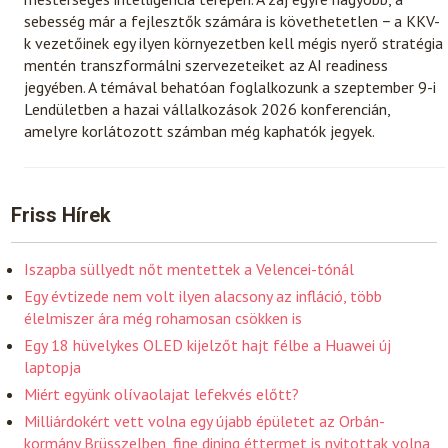
sebesség már a fejlesztők számára is követhetetlen − a KKV-
k vezetőinek egy ilyen környezetben kell mégis nyerő stratégia
mentén transzformálni szervezeteiket az AI readiness
jegyében. A témával behatóan foglalkozunk a szeptember 9-i
Lendületben a hazai vállalkozások 2026 konferencián,
amelyre korlátozott számban még kaphatók jegyek.
Friss Hírek
Iszapba süllyedt nőt mentettek a Velencei-tónál
Egy évtizede nem volt ilyen alacsony az infláció, több
élelmiszer ára még rohamosan csökken is
Egy 18 hüvelykes OLED kijelzőt hajt félbe a Huawei új
laptopja
Miért együnk olívaolajat lefekvés előtt?
Milliárdokért vett volna egy újabb épületet az Orbán-
kormány Brüsszelben, fine dining éttermet is nyitottak volna