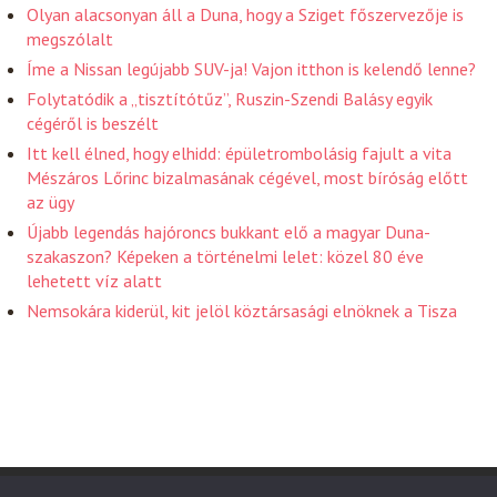
Olyan alacsonyan áll a Duna, hogy a Sziget főszervezője is
megszólalt
Íme a Nissan legújabb SUV-ja! Vajon itthon is kelendő lenne?
Folytatódik a „tisztítótűz”, Ruszin-Szendi Balásy egyik
cégéről is beszélt
Itt kell élned, hogy elhidd: épületrombolásig fajult a vita
Mészáros Lőrinc bizalmasának cégével, most bíróság előtt
az ügy
Újabb legendás hajóroncs bukkant elő a magyar Duna-
szakaszon? Képeken a történelmi lelet: közel 80 éve
lehetett víz alatt
Nemsokára kiderül, kit jelöl köztársasági elnöknek a Tisza
Friss Hirek 2026 . Powered by WordPress