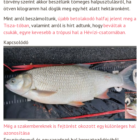
törvény szerint akkor beszélünk tömeges halpusztulásról, ha
ötven kilogramm hal döglik meg egy hét alatt hektáronként.
Mint arról beszámoltunk,
újabb betolakodó halfaj jelent meg a
Tisza-tóban
, valamint arról is hírt adtunk, hogy
beváltak a
csukák, egyre kevesebb a trópusi hal a Hévízi-csatornában.
Kapcsolódó
Még a szakembereknek is fejtörést okozott egy különleges hal
azonosítása
Egy növényevő és egy ragadozó hal kereszteződéséből