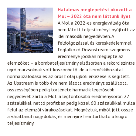
Hatalmas meglepetést okozott a
Mol – 2022 óta nem láttunk ilyet
A Mol a 2022-es energiaválság óta
nem látott teljesítményt nyújtott az
idei második negyedévben. A
feldolgozással és kereskedelemmel
foglalkozó Downstream szegmens
eredménye jócskán meglepte az
elemzőket – a bombateljesítmény elsősorban a rekord szintre
ugró marzsoknak volt köszönhető, de a termékkihozatal
normalizálódása és az orosz olaj újbóli érkezése is segített.
Az Upstream is több éve nem látott eredményt szállított,
összességében pedig története harmadik legerősebb
negyedévét zárta a Mol: a legfontosabb eredménysoron 27
százalékkal, nettó profitban pedig közel 60 százalékkal múlta
felül az elemzői várakozásokat. Megnéztük, miből jött össze
a váratlanul nagy dobás, és mennyire fenntartható a kiugró
teljesítmény.