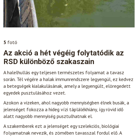
5
fotó
Az akció a hét végéig folytatódik az
RSD különböző szakaszain
A halelhullás egy teljesen természetes folyamat a tavasz
során. Tél végére a halak immunrendszere legyengül, ez kedvez
a betegségek kialakulásának, amely a legyengült, elöregedett
egyedek pusztulásához vezet.
Azokon a vizeken, ahol nagyobb mennyiségben élnek busák, a
jelenséget fokozza a hideg vízi táplálékhiány, így rövid idő
alatt nagyobb mennyiség pusztulhatnak el.
A szakemberek ezt a jelenséget egy szelekciós, biológiai
folyamatnak nevezik, és zömében tavasszal fordul elő. A