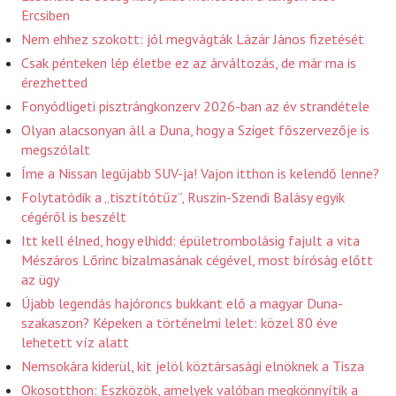
Ercsiben
Nem ehhez szokott: jól megvágták Lázár János fizetését
Csak pénteken lép életbe ez az árváltozás, de már ma is
érezhetted
Fonyódligeti pisztrángkonzerv 2026-ban az év strandétele
Olyan alacsonyan áll a Duna, hogy a Sziget főszervezője is
megszólalt
Íme a Nissan legújabb SUV-ja! Vajon itthon is kelendő lenne?
Folytatódik a „tisztítótűz”, Ruszin-Szendi Balásy egyik
cégéről is beszélt
Itt kell élned, hogy elhidd: épületrombolásig fajult a vita
Mészáros Lőrinc bizalmasának cégével, most bíróság előtt
az ügy
Újabb legendás hajóroncs bukkant elő a magyar Duna-
szakaszon? Képeken a történelmi lelet: közel 80 éve
lehetett víz alatt
Nemsokára kiderül, kit jelöl köztársasági elnöknek a Tisza
Okosotthon: Eszközök, amelyek valóban megkönnyítik a