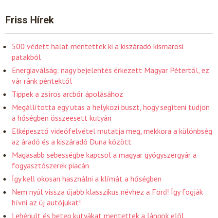
Friss Hírek
500 védett halat mentettek ki a kiszáradó kismarosi
patakból
Energiaválság: nagy bejelentés érkezett Magyar Pétertől, ez
vár ránk péntektől
Tippek a zsíros arcbőr ápolásához
Megállította egy utas a helyközi buszt, hogy segíteni tudjon
a hőségben összeesett kutyán
Elképesztő videófelvétel mutatja meg, mekkora a különbség
az áradó és a kiszáradó Duna között
Magasabb sebességbe kapcsol a magyar gyógyszergyár a
fogyasztószerek piacán
Így kell okosan használni a klímát a hőségben
Nem nyúl vissza újabb klasszikus névhez a Ford! Így fogják
hívni az új autójukat!
Lebénult és beteg kutyákat mentettek a lángok elől