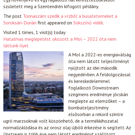
született meg a Szentendrén kifogott példány.
The post
Tonnaszám szedik a vízből a busatetemeket a
Soroksári-Dunán
first appeared on
Sokszínű vidék
.
Visited 1 times, 1 visit(s) today
Hatalmas meglepetést okozott a Mol – 2022 óta nem
láttunk ilyet
A Mol a 2022-es energiaválság
óta nem látott teljesítményt
nyújtott az idei második
negyedévben. A feldolgozással
és kereskedelemmel
foglalkozó Downstream
szegmens eredménye jócskán
meglepte az elemzőket – a
bombateljesítmény
elsősorban a rekord szintre
ugró marzsoknak volt köszönhető, de a termékkihozatal
normalizálódása és az orosz olaj újbóli érkezése is segített. Az
Upstream is több éve nem látott eredményt szállított,