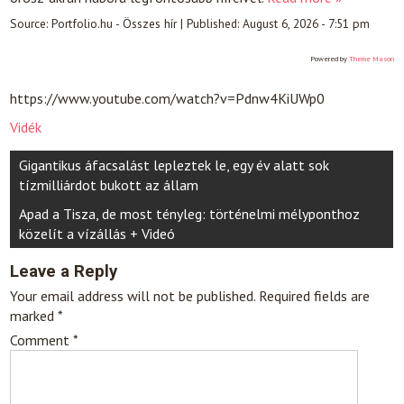
Source:
Portfolio.hu - Összes hír
|
Published:
August 6, 2026 - 7:51 pm
Powered by
Theme Mason
https://www.youtube.com/watch?v=Pdnw4KiUWp0
Vidék
Post
Gigantikus áfacsalást lepleztek le, egy év alatt sok
navigation
tízmilliárdot bukott az állam
Apad a Tisza, de most tényleg: történelmi mélyponthoz
közelít a vízállás + Videó
Leave a Reply
Your email address will not be published.
Required fields are
marked
*
Comment
*