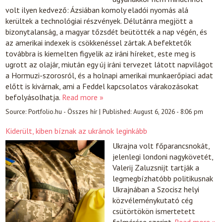
volt ilyen kedvező: Ázsiában komoly eladói nyomás alá
kerültek a technológiai részvények. Délutánra megjött a
bizonytalanság, a magyar tőzsdét beütötték a nap végén, és
az amerikai indexek is csökkenéssel zártak. A befektetők
továbbra is kiemelten figyelik az iráni híreket, este meg is
ugrott az olajár, miután egy új iráni tervezet látott napvilágot
a Hormuzi-szorosról, és a holnapi amerikai munkaerőpiaci adat
előtt is kivárnak, ami a Feddel kapcsolatos várakozásokat
befolyásolhatja.
Read more »
Source:
Portfolio.hu - Összes hír
|
Published:
August 6, 2026 - 8:06 pm
Kiderült, kiben bíznak az ukránok leginkább
Ukrajna volt főparancsnokát,
jelenlegi londoni nagykövetét,
Valerij Zaluzsnijt tartják a
legmegbízhatóbb politikusnak
Ukrajnában a Szocisz helyi
közvéleménykutató cég
csütörtökön ismertetett
felmérése szerint.
Read more »