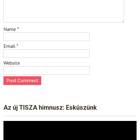
Name
*
Email
*
Website
Az új TISZA himnusz: Esküszünk
Video
Player