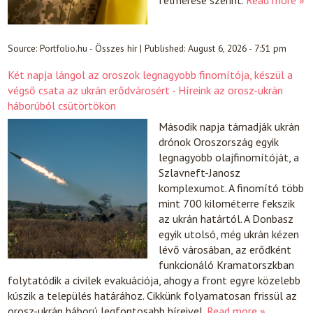
Source:
Portfolio.hu - Összes hír
|
Published:
August 6, 2026 - 7:51 pm
Két napja lángol az oroszok legnagyobb finomítója, készül a
végső csata az ukrán erődvárosért - Híreink az orosz-ukrán
háborúból csütörtökön
Második napja támadják ukrán
drónok Oroszország egyik
legnagyobb olajfinomítóját, a
Szlavneft-Janosz
komplexumot. A finomító több
mint 700 kilométerre fekszik
az ukrán határtól. A Donbasz
egyik utolsó, még ukrán kézen
lévő városában, az erődként
funkcionáló Kramatorszkban
folytatódik a civilek evakuációja, ahogy a front egyre közelebb
kúszik a település határához. Cikkünk folyamatosan frissül az
orosz-ukrán háború legfontosabb híreivel.
Read more »