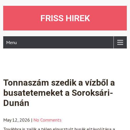
Skip
to
content
FRISS HIREK
Menu
Tonnaszám szedik a vízből a
busatetemeket a Soroksári-
Dunán
May 12, 2026
|
No Comments
Továbbra is zajlik a télen elpusztult busák eltávolítása a