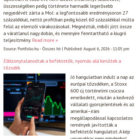
összességében pedig története harmadik legerősebb
negyedévét zárta a Mol: a legfontosabb eredménysoron 27
százalékkal, nettó profitban pedig közel 60 százalékkal múlta
felül az elemzői várakozásokat. Megnéztük, miből jött össze
a váratlanul nagy dobás, és mennyire fenntartható a kiugró
teljesítmény.
Read more »
Source:
Portfolio.hu - Összes hír
|
Published:
August 6, 2026 - 11:05 pm
Elbizonytalanodtak a befektetők, nyomás alá kerültek a
tőzsdék
Jó hangulatban indult a nap az
európai tőzsdéken, a Stoxx
600 új történelmi csúcsra
emelkedett, miután a kedvező
vállalati gyorsjelentések és az
amerikai–iráni
megállapodással kapcsolatos
remények javították a
befektetői hangulatot. A kép
ugyanakkor nem mindenhol