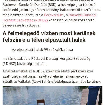
Ráckevei–Soroksári Dunáról (RSD), a hét végéig tartó akció
során eddig mintegy három tonnányi haltetemtől tisztították
meg a vízterületet, írta a
Pecaverzum
, a
Ráckevei Dunaági
Horgász Szövetség (RDHSZ)
közösségi oldalán közzétett
bejegyzésre hivatkozva.
A felmelegedő vízben most kerülnek
felszínre a télen elpusztult halak
Az elpusztult halak 99 százaléka busa
– számoltak be a Ráckevei Dunaági Horgász Szövetség
(RDHSZ) közösségi oldalán.
A haltetemeket az RDHSZ székháza előtti partszakaszra
szállítják, majd onnan az Állatifehérje Takarmányokat
Előállító Vállalat (Atev) fehérjefeldolgozó üzemébe kerülnek.