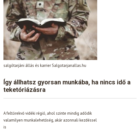
salgótarjáni állás és karrier Salgotarjanallas.hu
Így állhatsz gyorsan munkába, ha nincs idő a
teketóriázásra
A feltörekvő vidéki régió, ahol szinte mindig adódik
valamilyen munkalehetőség, akár azonnali kezdéssel
is