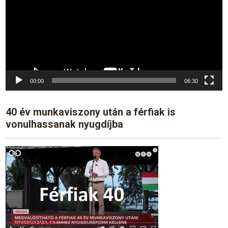
00:00
06:30
40 év munkaviszony után a férfiak is
vonulhassanak nyugdíjba