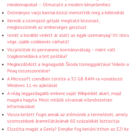
mindennapokat – Útmutató a modern kényelemhez
Dolmányos varjú karmai közül mentették meg a bébividrát
Keresik a szomjazó gólyát megitató közutast,
megköszönnék az emberséges gesztust
Ismét a korábbi védett ár alatt az egyik üzemanyag! Itt nincs
vége, újabb csökkenés várható!
Viccjelöltek és permanens kormányválság – miért vált
tragikomédiává a brit politika?
Megkezdődött a legnagyobb Škoda tömeggyártása! Videón a
Peaq összeszerelése!
A Microsoft csendben törölte a 32 GB RAM-ra vonatkozó
Windows 11-es ajánlását
A világ leggazdagabb embere saját Wikipédiát akart, majd
magára hagyta. Most milliók olvasnak ellenőrizetlen
információkat
Vissza kellett fogni annak az erőműnek a termelését, amely
szomszédunk áramellátásának 60 százalékát biztosítja
Elszólta magát a Geely? Ennyibe fog kerülni itthon az E2! Az