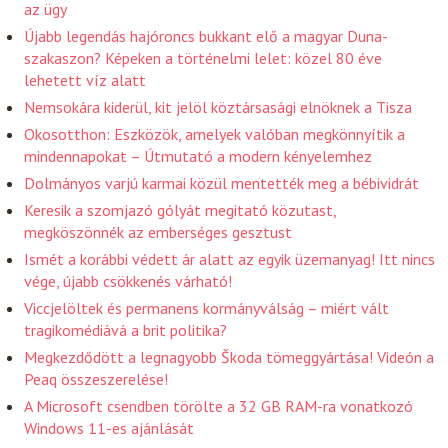
az ügy
Újabb legendás hajóroncs bukkant elő a magyar Duna-
szakaszon? Képeken a történelmi lelet: közel 80 éve
lehetett víz alatt
Nemsokára kiderül, kit jelöl köztársasági elnöknek a Tisza
Okosotthon: Eszközök, amelyek valóban megkönnyítik a
mindennapokat – Útmutató a modern kényelemhez
Dolmányos varjú karmai közül mentették meg a bébividrát
Keresik a szomjazó gólyát megitató közutast,
megköszönnék az emberséges gesztust
Ismét a korábbi védett ár alatt az egyik üzemanyag! Itt nincs
vége, újabb csökkenés várható!
Viccjelöltek és permanens kormányválság – miért vált
tragikomédiává a brit politika?
Megkezdődött a legnagyobb Škoda tömeggyártása! Videón a
Peaq összeszerelése!
A Microsoft csendben törölte a 32 GB RAM-ra vonatkozó
Windows 11-es ajánlását