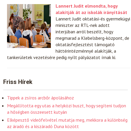
Lannert Judit elmondta, hogy
alakítják át az iskolák irányítását
Lannert Judit oktatási-és gyermekügyi
miniszter az RTL-nek adott
interjúban arról beszélt, hogy
megmarad a Klebelsberg-központ, de
oktatásfejlesztést támogató
háttérintézménnyé alakítják, a
tankerületek vezetésére pedig nyílt pályázatot írnak ki.
Friss Hírek
Tippek a zsíros arcbőr ápolásához
Megállította egy utas a helyközi buszt, hogy segíteni tudjon
a hőségben összeesett kutyán
Elképesztő videófelvétel mutatja meg, mekkora a különbség
az áradó és a kiszáradó Duna között