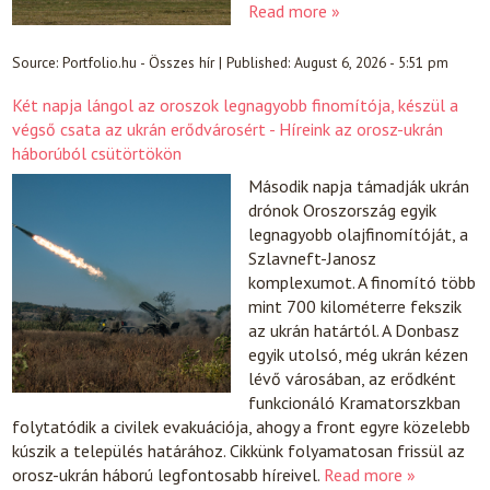
Read more »
Source:
Portfolio.hu - Összes hír
|
Published:
August 6, 2026 - 5:51 pm
Két napja lángol az oroszok legnagyobb finomítója, készül a
végső csata az ukrán erődvárosért - Híreink az orosz-ukrán
háborúból csütörtökön
Második napja támadják ukrán
drónok Oroszország egyik
legnagyobb olajfinomítóját, a
Szlavneft-Janosz
komplexumot. A finomító több
mint 700 kilométerre fekszik
az ukrán határtól. A Donbasz
egyik utolsó, még ukrán kézen
lévő városában, az erődként
funkcionáló Kramatorszkban
folytatódik a civilek evakuációja, ahogy a front egyre közelebb
kúszik a település határához. Cikkünk folyamatosan frissül az
orosz-ukrán háború legfontosabb híreivel.
Read more »