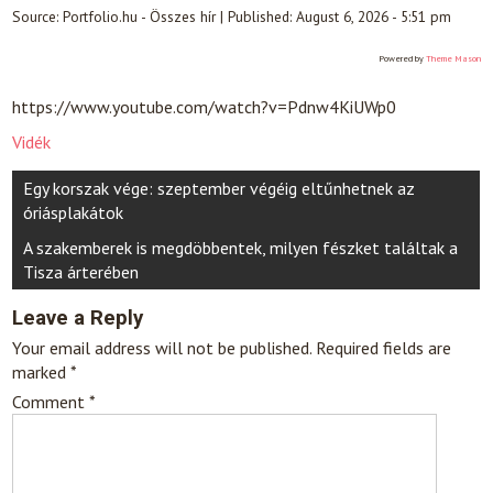
Source:
Portfolio.hu - Összes hír
|
Published:
August 6, 2026 - 5:51 pm
Powered by
Theme Mason
https://www.youtube.com/watch?v=Pdnw4KiUWp0
Vidék
Post
Egy korszak vége: szeptember végéig eltűnhetnek az
navigation
óriásplakátok
A szakemberek is megdöbbentek, milyen fészket találtak a
Tisza árterében
Leave a Reply
Your email address will not be published.
Required fields are
marked
*
Comment
*