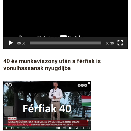
00:00
06:30
40 év munkaviszony után a férfiak is
vonulhassanak nyugdíjba