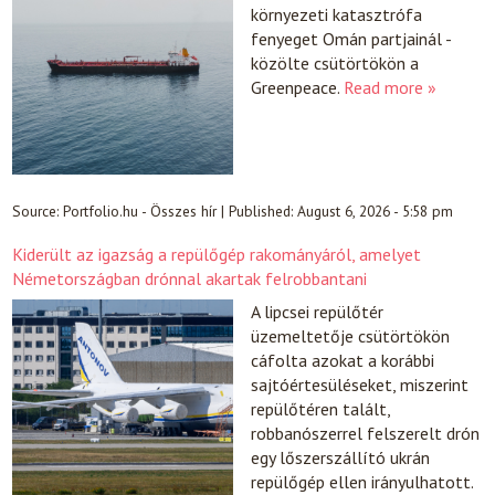
környezeti katasztrófa
fenyeget Omán partjainál -
közölte csütörtökön a
Greenpeace.
Read more »
Source:
Portfolio.hu - Összes hír
|
Published:
August 6, 2026 - 5:58 pm
Kiderült az igazság a repülőgép rakományáról, amelyet
Németországban drónnal akartak felrobbantani
A lipcsei repülőtér
üzemeltetője csütörtökön
cáfolta azokat a korábbi
sajtóértesüléseket, miszerint
repülőtéren talált,
robbanószerrel felszerelt drón
egy lőszerszállító ukrán
repülőgép ellen irányulhatott.