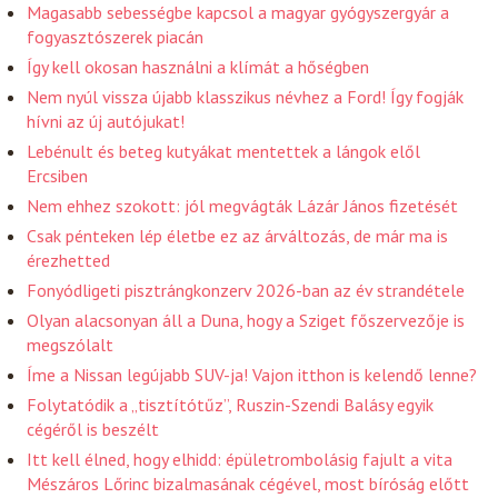
Magasabb sebességbe kapcsol a magyar gyógyszergyár a
fogyasztószerek piacán
Így kell okosan használni a klímát a hőségben
Nem nyúl vissza újabb klasszikus névhez a Ford! Így fogják
hívni az új autójukat!
Lebénult és beteg kutyákat mentettek a lángok elől
Ercsiben
Nem ehhez szokott: jól megvágták Lázár János fizetését
Csak pénteken lép életbe ez az árváltozás, de már ma is
érezhetted
Fonyódligeti pisztrángkonzerv 2026-ban az év strandétele
Olyan alacsonyan áll a Duna, hogy a Sziget főszervezője is
megszólalt
Íme a Nissan legújabb SUV-ja! Vajon itthon is kelendő lenne?
Folytatódik a „tisztítótűz”, Ruszin-Szendi Balásy egyik
cégéről is beszélt
Itt kell élned, hogy elhidd: épületrombolásig fajult a vita
Mészáros Lőrinc bizalmasának cégével, most bíróság előtt