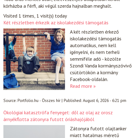
kórházba a férfi, aki végül szerda hajnalban meghalt.
Visited 1 times, 1 visit(s) today
Két részletben érkezik az iskolakezdési támogatás
A két részletben érkező
iskolakezdési támogatás
automatikus, nem kell
igényelni, és nem terheli
semmiféle adó - közölte
Szondi Vanda kormányszóvivő
csütörtökön a kormány
Facebook-oldalán.
Read more »
Source:
Portfolio.hu - Összes hír
|
Published:
August 6, 2026 - 6:21 pm
Ökológiai katasztrófa fenyeget: dől az olaj az orosz
árnyékflotta zátonyra futott óriáshajójából
Zátonyra futott olajtanker
miatt hatalmas méretű