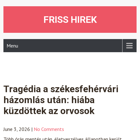
Skip
to
content
FRISS HIREK
Menu
Tragédia a székesfehérvári
házomlás után: hiába
küzdöttek az orvosok
June 3, 2026
|
No Comments
Több órás mentés után, életveszélyes állapotban került