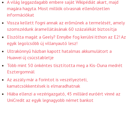
A világ leggazdagabb embere saját Wikipédiát akart, majd
magára hagyta. Most milliók olvasnak ellenőrizetlen
információkat
Vissza kellett fogni annak az erőműnek a termelését, amely
szomszédunk áramellátásának 60 százalékát biztosítja
Elszólta magát a Geely? Ennyibe fog kerülni itthon az E2! Az
egyik legolcsóbb új villanyautó lesz!
Ultrakönnyű házban kapott hatalmas akkumulátort a
Huawei új csúcstabletje
Több mint 50 önkéntes tisztította meg a Kis-Duna medrét
Esztergomnál
Az aszály már a forintot is veszélyezteti,
kamatcsökkentések is elmaradhatnak
Hiába ellenzi a vezérigazgató, 45 milliárd euróért vinné az
UniCredit az egyik legnagyobb német bankot