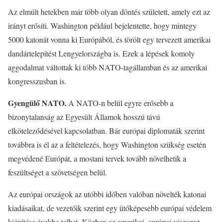
Az elmúlt hetekben már több olyan döntés született, amely ezt az
irányt erősíti. Washington például bejelentette, hogy mintegy
5000 katonát vonna ki Európából, és törölt egy tervezett amerikai
dandártelepítést Lengyelországba is. Ezek a lépések komoly
aggodalmat váltottak ki több NATO-tagállamban és az amerikai
kongresszusban is.
Gyengülő NATO.
A NATO-n belül egyre erősebb a
bizonytalanság az Egyesült Államok hosszú távú
elköteleződésével kapcsolatban. Bár európai diplomaták szerint
továbbra is él az a feltételezés, hogy Washington szükség esetén
megvédené Európát, a mostani tervek tovább növelhetik a
feszültséget a szövetségen belül.
Az európai országok az utóbbi időben valóban növelték katonai
kiadásaikat, de vezetőik szerint egy ütőképesebb európai védelem
kiépítése évekbe telhet. Közben az amerikai–európai viszonyt