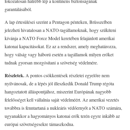
fokozatosan hátrébb lép a kontinens biztonságának
garantálásából.
A lap értesülései szerint a Pentagon pénteken, Brüsszelben
jelezheti hivatalosan a NATO-tagállamoknak, hogy szűkíteni
kívánja a NATO Force Model keretében felajánlott amerikai
katonai kapacitásokat. Ez az a rendszer, amely meghatározza,
hogy válság vagy háború esetén a tagállamok milyen erőket
tudnak gyorsan mozgósítani a szövetség védelmére.
Részletek.
A pontos csökkentések részletei egyelőre nem
nyilvánosak, de a lépés jól illeszkedik Donald Trump régóta
hangoztatott álláspontjához, miszerint Európának nagyobb
felelősséget kell vállalnia saját védelméért. Az amerikai vezetés
továbbra is fenntartaná a nukleáris védőernyőt a NATO számára,
ugyanakkor a hagyományos katonai erők terén egyre inkább az
európai szövetségesekre támaszkodna.