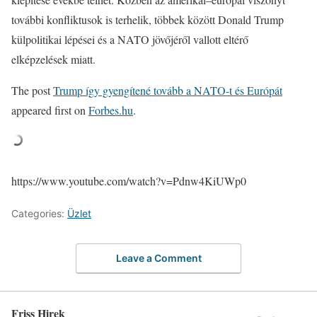
további konfliktusok is terhelik, többek között Donald Trump
külpolitikai lépései és a NATO jövőjéről vallott eltérő
elképzelések miatt.
The post
Trump így gyengítené tovább a NATO-t és Európát
appeared first on
Forbes.hu
.
https://www.youtube.com/watch?v=Pdnw4KiUWp0
Categories:
Üzlet
Leave a Comment
Friss Hirek