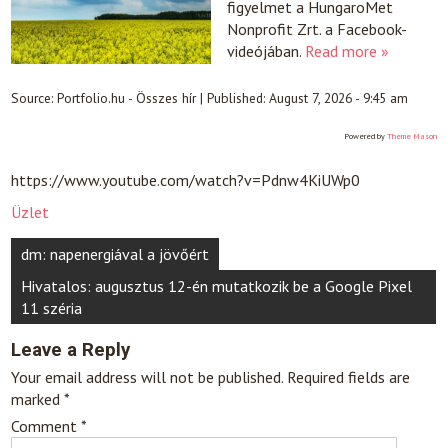
figyelmet a HungaroMet
Nonprofit Zrt. a Facebook-
videójában.
Read more »
Source:
Portfolio.hu - Összes hír
|
Published:
August 7, 2026 - 9:45 am
Powered by
Theme Mason
https://www.youtube.com/watch?v=Pdnw4KiUWp0
Üzlet
Post
dm: napenergiával a jövőért
navigation
Hivatalos: augusztus 12-én mutatkozik be a Google Pixel
11 széria
Leave a Reply
Your email address will not be published.
Required fields are
marked
*
Comment
*