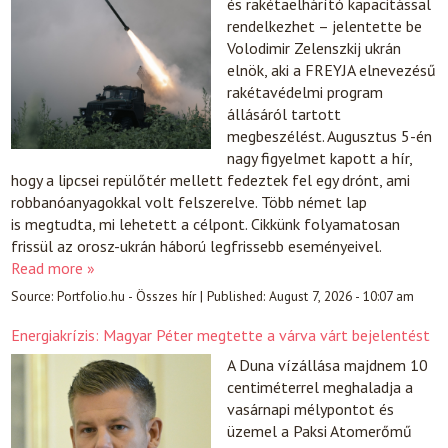
és rakétaelhárító kapacitással
rendelkezhet – jelentette be
Volodimir Zelenszkij ukrán
elnök, aki a FREYJA elnevezésű
rakétavédelmi program
állásáról tartott
megbeszélést. Augusztus 5-én
nagy figyelmet kapott a hír,
hogy a lipcsei repülőtér mellett fedeztek fel egy drónt, ami
robbanóanyagokkal volt felszerelve. Több német lap
is megtudta, mi lehetett a célpont. Cikkünk folyamatosan
frissül az orosz-ukrán háború legfrissebb eseményeivel.
Read more »
Source:
Portfolio.hu - Összes hír
|
Published:
August 7, 2026 - 10:07 am
Energiakrízis: Magyar Péter megtette a várva várt bejelentést
A Duna vízállása majdnem 10
centiméterrel meghaladja a
vasárnapi mélypontot és
üzemel a Paksi Atomerőmű