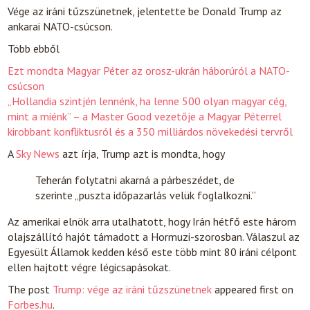
Vége az iráni tűzszünetnek, jelentette be Donald Trump az
ankarai NATO-csúcson.
Több ebből
Ezt mondta Magyar Péter az orosz-ukrán háborúról a NATO-
csúcson
„Hollandia szintjén lennénk, ha lenne 500 olyan magyar cég,
mint a miénk” – a Master Good vezetője a Magyar Péterrel
kirobbant konfliktusról és a 350 milliárdos növekedési tervről
A
Sky News
azt írja, Trump azt is mondta, hogy
Teherán folytatni akarná a párbeszédet, de
szerinte „puszta időpazarlás velük foglalkozni.”
Az amerikai elnök arra utalhatott, hogy Irán hétfő este három
olajszállító hajót támadott a Hormuzi-szorosban. Válaszul az
Egyesült Államok kedden késő este több mint 80 iráni célpont
ellen hajtott végre légicsapásokat.
The post
Trump: vége az iráni tűzszünetnek
appeared first on
Forbes.hu
.