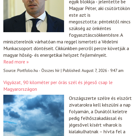
egyik blokkja - jelentette be
Magyar Péter, aki csütörtökön
este azt is
megosztotta: péntektől nincs
szükség az önkéntes
fogyasztáscsökkentésre. A
miniszterelnök várhatóan ma reggel ismerteti a Védelmi
Munkacsoport döntéseit. Cikkünkben percről percre követjük a
magyar hőség- és energetikai helyzet fejleményeit.
Read more »
Source:
Portfolio.hu - Összes hír
|
Published:
August 7, 2026 - 9:47 am
Vigyázat, 90 kilométer per órás szél és jégeső csap le
Magyarországon
Országszerte szélre és elszórt
zivatarokra kell készülni a nap
folyamán, a Dunától keletre
pedig felhőszakadással és
jégesővel kísért viharok is
kialakulhatnak – hívta fel a