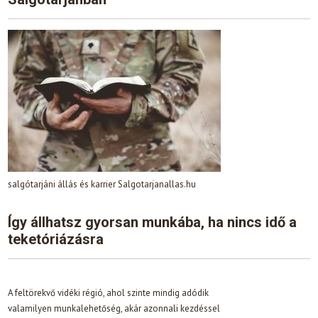
salgótarjáni állás és karrier Salgotarjanallas.hu
Így állhatsz gyorsan munkába, ha nincs idő a
teketóriázásra
A feltörekvő vidéki régió, ahol szinte mindig adódik
valamilyen munkalehetőség, akár azonnali kezdéssel