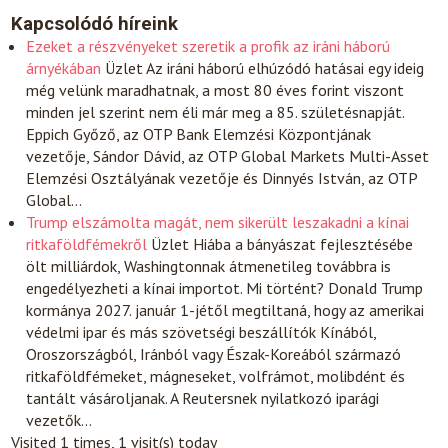
Kapcsolódó híreink
Ezeket a részvényeket szeretik a profik az iráni háború
árnyékában
Üzlet
Az iráni háború elhúzódó hatásai egy ideig
még velünk maradhatnak, a most 80 éves forint viszont
minden jel szerint nem éli már meg a 85. születésnapját.
Eppich Győző, az OTP Bank Elemzési Központjának
vezetője, Sándor Dávid, az OTP Global Markets Multi-Asset
Elemzési Osztályának vezetője és Dinnyés István, az OTP
Global…
Trump elszámolta magát, nem sikerült leszakadni a kínai
ritkaföldfémekről
Üzlet
Hiába a bányászat fejlesztésébe
ölt milliárdok, Washingtonnak átmenetileg továbbra is
engedélyezheti a kínai importot. Mi történt? Donald Trump
kormánya 2027. január 1-jétől megtiltaná, hogy az amerikai
védelmi ipar és más szövetségi beszállítók Kínából,
Oroszországból, Iránból vagy Észak-Koreából származó
ritkaföldfémeket, mágneseket, volfrámot, molibdént és
tantált vásároljanak. A Reutersnek nyilatkozó iparági
vezetők…
Visited 1 times, 1 visit(s) today