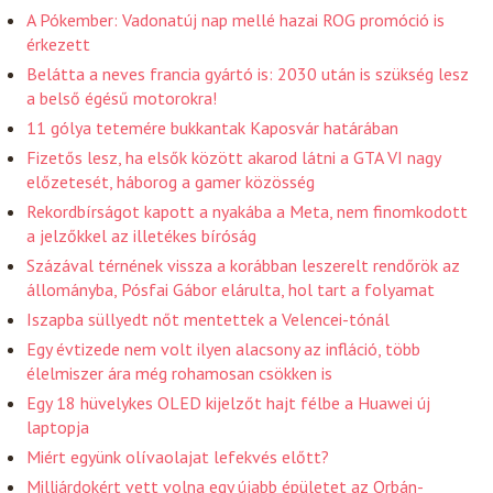
A Pókember: Vadonatúj nap mellé hazai ROG promóció is
érkezett
Belátta a neves francia gyártó is: 2030 után is szükség lesz
a belső égésű motorokra!
11 gólya tetemére bukkantak Kaposvár határában
Fizetős lesz, ha elsők között akarod látni a GTA VI nagy
előzetesét, háborog a gamer közösség
Rekordbírságot kapott a nyakába a Meta, nem finomkodott
a jelzőkkel az illetékes bíróság
Százával térnének vissza a korábban leszerelt rendőrök az
állományba, Pósfai Gábor elárulta, hol tart a folyamat
Iszapba süllyedt nőt mentettek a Velencei-tónál
Egy évtizede nem volt ilyen alacsony az infláció, több
élelmiszer ára még rohamosan csökken is
Egy 18 hüvelykes OLED kijelzőt hajt félbe a Huawei új
laptopja
Miért együnk olívaolajat lefekvés előtt?
Milliárdokért vett volna egy újabb épületet az Orbán-