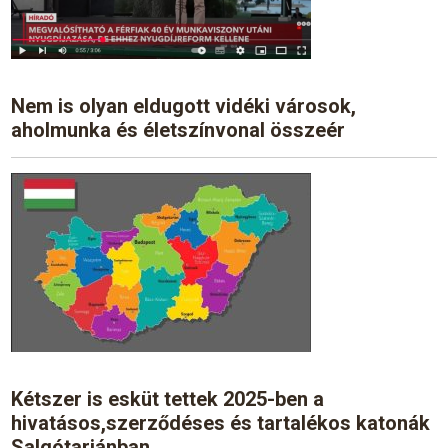
Nem is olyan eldugott vidéki városok,
aholmunka és életszínvonal összeér
Kétszer is esküt tettek 2025-ben a
hivatásos,szerződéses és tartalékos katonák
Salgótarjánban