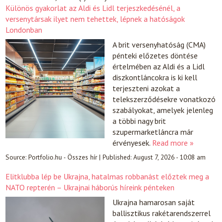
Különös gyakorlat az Aldi és Lidl terjeszkedésénél, a
versenytársak ilyet nem tehettek, lépnek a hatóságok
Londonban
A brit versenyhatóság (CMA)
pénteki előzetes döntése
értelmében az Aldi és a Lidl
diszkontláncokra is ki kell
terjeszteni azokat a
telekszerződésekre vonatkozó
szabályokat, amelyek jelenleg
a többi nagy brit
szupermarketláncra már
érvényesek.
Read more »
Source:
Portfolio.hu - Összes hír
|
Published:
August 7, 2026 - 10:08 am
Elitklubba lép be Ukrajna, hatalmas robbanást előztek meg a
NATO repterén – Ukrajnai háborús híreink pénteken
Ukrajna hamarosan saját
ballisztikus rakétarendszerrel