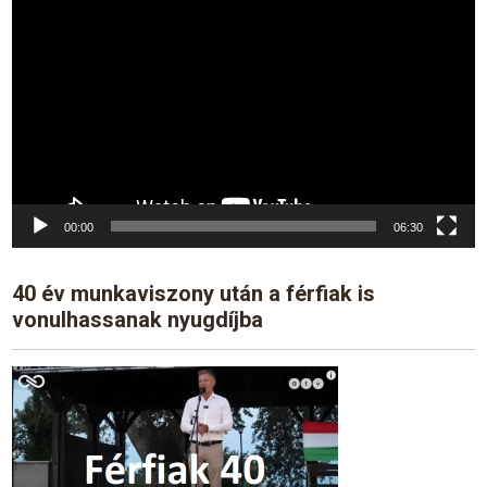
Player
00:00
06:30
40 év munkaviszony után a férfiak is
vonulhassanak nyugdíjba