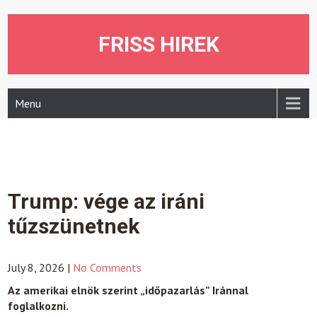
Skip
to
content
FRISS HIREK
Menu
Trump: vége az iráni
tűzszünetnek
July 8, 2026
|
No Comments
Az amerikai elnök szerint „időpazarlás” Iránnal
foglalkozni.