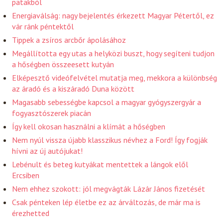
patakból
Energiaválság: nagy bejelentés érkezett Magyar Pétertől, ez
vár ránk péntektől
Tippek a zsíros arcbőr ápolásához
Megállította egy utas a helyközi buszt, hogy segíteni tudjon
a hőségben összeesett kutyán
Elképesztő videófelvétel mutatja meg, mekkora a különbség
az áradó és a kiszáradó Duna között
Magasabb sebességbe kapcsol a magyar gyógyszergyár a
fogyasztószerek piacán
Így kell okosan használni a klímát a hőségben
Nem nyúl vissza újabb klasszikus névhez a Ford! Így fogják
hívni az új autójukat!
Lebénult és beteg kutyákat mentettek a lángok elől
Ercsiben
Nem ehhez szokott: jól megvágták Lázár János fizetését
Csak pénteken lép életbe ez az árváltozás, de már ma is
érezhetted