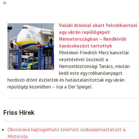
is
Valaki drónnal akart felrobbantani
egy ukrán repülőgépet
Németországban – Rendkívüli
tanácskozást tartottak
Pénteken Friedrich Merz kancellár
vezetésével összeült a
Nemzetbiztonsági Tanács, miután
kedd este egy robbanóanyagot
hordozó drónt észleltek és hatástalanítottak egy ukrán
repülőgép közelében – írja a Der Spiegel.
Friss Hírek
Okosórává hajtogatható telefont szabadalmaztatott a
Motorola