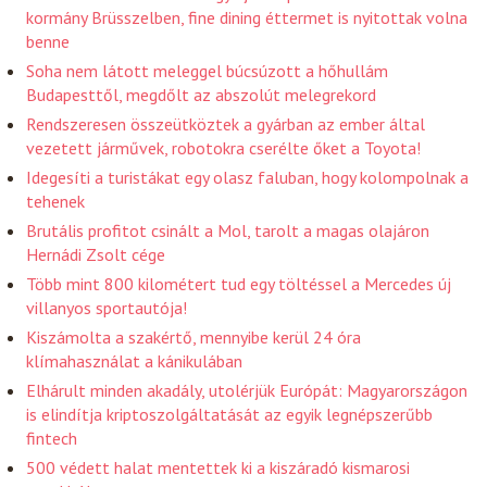
kormány Brüsszelben, fine dining éttermet is nyitottak volna
benne
Soha nem látott meleggel búcsúzott a hőhullám
Budapesttől, megdőlt az abszolút melegrekord
Rendszeresen összeütköztek a gyárban az ember által
vezetett járművek, robotokra cserélte őket a Toyota!
Idegesíti a turistákat egy olasz faluban, hogy kolompolnak a
tehenek
Brutális profitot csinált a Mol, tarolt a magas olajáron
Hernádi Zsolt cége
Több mint 800 kilométert tud egy töltéssel a Mercedes új
villanyos sportautója!
Kiszámolta a szakértő, mennyibe kerül 24 óra
klímahasználat a kánikulában
Elhárult minden akadály, utolérjük Európát: Magyarországon
is elindítja kriptoszolgáltatását az egyik legnépszerűbb
fintech
500 védett halat mentettek ki a kiszáradó kismarosi