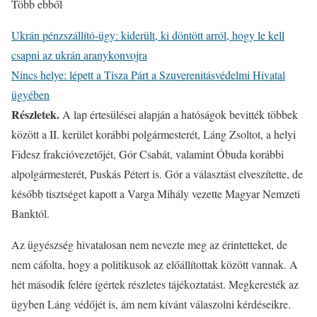
Több ebből
Ukrán pénzszállító-ügy: kiderült, ki döntött arról, hogy le kell
csapni az ukrán aranykonvojra
Nincs helye: lépett a Tisza Párt a Szuverenitásvédelmi Hivatal
ügyében
Részletek.
A lap értesülései alapján a hatóságok bevitték többek
között a II. kerület korábbi polgármesterét, Láng Zsoltot, a helyi
Fidesz frakcióvezetőjét, Gór Csabát, valamint Óbuda korábbi
alpolgármesterét, Puskás Pétert is. Gór a választást elveszítette, de
később tisztséget kapott a Varga Mihály vezette Magyar Nemzeti
Banktól.
Az ügyészség hivatalosan nem nevezte meg az érintetteket, de
nem cáfolta, hogy a politikusok az előállítottak között vannak. A
hét második felére ígértek részletes tájékoztatást. Megkeresték az
ügyben Láng védőjét is, ám nem kívánt válaszolni kérdéseikre.