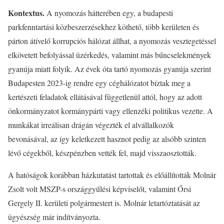
Kontextus.
A nyomozás hátterében egy, a budapesti
parkfenntartási közbeszerzésekhez köthető, több kerületen és
párton átívelő korrupciós hálózat állhat, a nyomozás vesztegetéssel
elkövetett befolyással üzérkedés, valamint más bűncselekmények
gyanúja miatt folyik. Az évek óta tartó nyomozás gyanúja szerint
Budapesten 2023-ig rendre egy céghálózatot bíztak meg a
kertészeti feladatok ellátásával függetlenül attól, hogy az adott
önkormányzatot kormánypárti vagy ellenzéki politikus vezette. A
munkákat irreálisan drágán végezték el alvállalkozók
bevonásával, az így keletkezett hasznot pedig az alsóbb szinten
lévő cégekből, készpénzben vették fel, majd visszaosztották.
A hatóságok korábban házkutatást tartottak és előállították Molnár
Zsolt volt MSZP-s országgyűlési képviselőt, valamint Őrsi
Gergely II. kerületi polgármestert is. Molnár letartóztatását az
ügyészség már indítványozta.