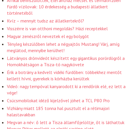
Afrikai bennszülöttek, Elefántház mecset és termálvízben
fürdő vízilovak: 10 érdekesség a budapesti állatkert
történetéből
Kvíz – mennyit tudsz az állatkertekről?
Visszérre is van otthoni megoldás? Házi receptekkel
Magyar zenészről neveztek el egy bolygót
Tényleg készülőben lehet a négyajtós Mustang! Várj, amíg
meglátod, mennyibe kerülhet!
Látványos drónvideót készített egy gigantikus porördögről a
Homokhátságon a Tisza-tó nagykövete
Érik a botrány a kedvelt vidéki fürdőben: többekhez mentőt
kellett hívni, gyerekek is kórházba kerültek
Videó: nagy tempóval kanyarodott ki a rendőrök elé, ez lett a
vége!
Csúcsmobilokat idéző kijelzővel jöhet a TCL P80 Pro
Vízhiány miatt 185 tonna hal pusztult el a rétimajori
halastavakban
Megvan a név: ő lett a Tisza államfőjelöltje, őt is láthattuk
Magyar Péter mellett az elnöki casting alatt