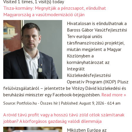
Visited 1 times, 1 visit(s) today
Tisza-kormány: Megnyitják a pénzcsapot, elindulhat
Magyarország a vasútmodernizáció útján
Hivatalosan is elindulhatnak a
Baross Gábor Vasútfejlesztési
Terv európai uniós
társfinanszírozású projektjei,
miután megjelent a Magyar
Közlönyben a
kormányhatározat az
Integrált
Közlekedésfejlesztési
Operatív Program (IKOP) Plusz
felülvizsgálatáról – jelentette be Vitézy Dávid közlekedési és
beruházási miniszter egy Facebook-bejegyzésben.
Read more »
Source:
Portfolio.hu - Összes hír
|
Published:
August 9, 2026 - 6:14 am
A rövid távú profit vagy a hosszú távú zöld célok számítanak
jobban? A körforgásos gazdaság valódi dilemmája
Miközben Európa az