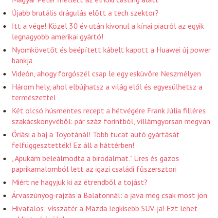
Újabb brutális drágulás előtt a tech szektor?
Itt a vége! Közel 30 év után kivonul a kínai piacról az egyik
legnagyobb amerikai gyártó!
Nyomkövetőt és beépített kábelt kapott a Huawei új power
bankja
Videón, ahogy forgószél csap le egy esküvőre Neszmélyen
Három hely, ahol elbújhatsz a világ elől és egyesülhetsz a
természettel
Két olcsó húsmentes recept a hétvégére Frank Júlia filléres
szakácskönyvéből: pár száz forintból, villámgyorsan megvan
Óriási a baj a Toyotánál! Több tucat autó gyártását
felfüggesztették! Ez áll a háttérben!
„Apukám beleálmodta a birodalmat.” Üres és gazos
paprikamalomból lett az igazi családi fűszersztori
Miért ne hagyjuk ki az étrendből a tojást?
Árvaszúnyog-rajzás a Balatonnál: a java még csak most jön
Hivatalos: visszatér a Mazda legkisebb SUV-ja! Ezt lehet