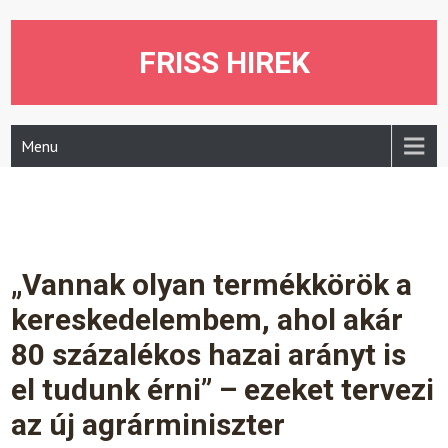
Skip
to
content
FRISS HIREK
Menu
„Vannak olyan termékkörök a
kereskedelembem, ahol akár
80 százalékos hazai arányt is
el tudunk érni” – ezeket tervezi
az új agrárminiszter