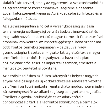
kialakítását tervezi, amely az egyetemek, a szaktanácsadók és
az agráradatok összekapcsolásával segítené a gazdákat.
Ebben kulcsszerepet kapna az Agrárközgazdasági Intézet és a
falugazdász-hálózat.
Az élelmiszeriparban a fő cél a versenyképesség javítása
lenne: energiahatékonysági beruházásokkal, innovációval és
magasabb hozzáadott értékű magyar termékek fejlesztésével
próbálnák csökkenteni az importfüggőséget. Bóna szerint ma
több fontos termékkategóriában – például vaj vagy
gyümölcsjoghurt esetében – gyakorlatilag eltűntek a magyar
termékek a boltokból. Hangsúlyozta a hazai méz piaci
pozíciójának erősítését az importtal szemben, emellett a
méhlegelők területét is bővítené.
Az aszálykezelésben az állami kárenyhítés helyett nagyobb
egyéni felelősséget és új kockázatkezelési rendszert vezetne
be.
„Nem fog tudni működni fenntartható módon, hogy minden
káresemény esetén az állami segítség az egyetlen megoldás.”
Emellett a gazdák edukációját és az adatvezérelt
döntéshozatalt tartja a legfontosabbnak, hogy a termelők