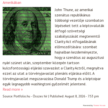
Amerikában
John Thune, az amerikai
szenátus republikánus
többségi vezetője szombaton
lépéseket tett a kriptovaluták
átfogó szövetségi
szabályozását megteremtő
Clarity Act elfogadásának
előmozdítására: szombat
hajnalban kezdeményezte,
hogy a szenátus az augusztusi
nyári szünet után, szeptember közepén tartson
kulcsfontosságú eljárási szavazást a Clarity Actről, megnyitva
ezzel az utat a törvényjavaslat plenáris eljárása előtt. A
törvényjavaslat megszavazása Donald Trump és a kriptoipar
egyik legnagyobb washingtoni győzelmét jelentené.
Read more »
Source:
Portfolio.hu - Összes hír
|
Published:
August 8, 2026 - 7:53 pm
Powered by
Theme Mason