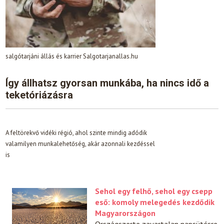
salgótarjáni állás és karrier Salgotarjanallas.hu
Így állhatsz gyorsan munkába, ha nincs idő a
teketóriázásra
A feltörekvő vidéki régió, ahol szinte mindig adódik
valamilyen munkalehetőség, akár azonnali kezdéssel
is
Sehol egy felhő, sehol egy csepp
eső: komoly melegedés kezdődik
Magyarországon
Országszerte zavartalan napsütésre