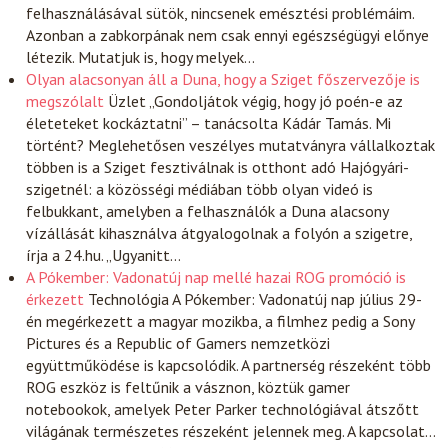
felhasználásával sütök, nincsenek emésztési problémáim.
Azonban a zabkorpának nem csak ennyi egészségügyi előnye
létezik. Mutatjuk is, hogy melyek…
Olyan alacsonyan áll a Duna, hogy a Sziget főszervezője is
megszólalt
Üzlet
„Gondoljátok végig, hogy jó poén-e az
életeteket kockáztatni” – tanácsolta Kádár Tamás. Mi
történt? Meglehetősen veszélyes mutatványra vállalkoztak
többen is a Sziget fesztiválnak is otthont adó Hajógyári-
szigetnél: a közösségi médiában több olyan videó is
felbukkant, amelyben a felhasználók a Duna alacsony
vízállását kihasználva átgyalogolnak a folyón a szigetre,
írja a 24.hu. „Ugyanitt…
A Pókember: Vadonatúj nap mellé hazai ROG promóció is
érkezett
Technológia
A Pókember: Vadonatúj nap július 29-
én megérkezett a magyar mozikba, a filmhez pedig a Sony
Pictures és a Republic of Gamers nemzetközi
együttműködése is kapcsolódik. A partnerség részeként több
ROG eszköz is feltűnik a vásznon, köztük gamer
notebookok, amelyek Peter Parker technológiával átszőtt
világának természetes részeként jelennek meg. A kapcsolat…