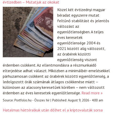
évtizedben – Mutatjuk az okokat
Közel két évtizednyi magyar
béradat egyszerre mutat
feltűnő stabilitást és jelentős
változást az
egyenlőtlenségben. A teljes
éves keresetek
egyenlőtlensége 2004 és
2021 között alig változott,
az órabérek közötti
egyenlőtlenség viszont
érdemben csökkent. Az ellentmondásra a részmunkaidő
elterjedése adhat választ. Miközben a minimálbér-emelésekkel
párhuzamosan csökkent az órabérek közötti egyenlőtlenség, a
ledolgozott órák számának átlagos csökkenése miatt –
különösen az alacsony keresetűek körében – nem változott
érdemben az éves keresetek egyenlőtlensége.
Read more »
Source:
Portfolio.hu - Összes hír
|
Published:
August 9, 2026 - 4:00 am
Hatalmas háttéralkuk után dőlhet el a kriptovaluták sorsa