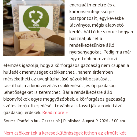
energiaátmenetre és a
karbonsemlegességre
összpontosít, egy kevésbé
látványos, mégis alapvető
kérdés háttérbe szorul: hogyan
használjuk fel a
rendelkezésünkre álló
nyersanyagokat. Pedig ma már
egyre több nemzetközi
elemzés igazolja, hogy a körforgásos gazdaság nem csupán a
hulladék mennyiségét csökkentheti, hanem érdemben
mérsékelheti az üvegházhatású gázok kibocsátását,
lassíthatja a biodiverzitás csökkenését, és új gazdasági
lehetőségeket is teremthet. Bár a rendelkezésre álló
bizonyítékok egyre meggyőzőbbek, a körforgásos gazdaság
széles körű elterjedését továbbra is lassítják a rövid távú
gazdasági érdekek.
Read more »
Source:
Portfolio.hu - Összes hír
|
Published:
August 9, 2026 - 5:00 am
Nem csökkentek a keresetkülönbségek itthon az elmúlt két