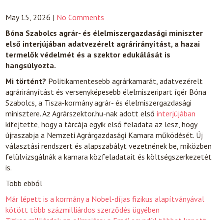
May 15, 2026
|
No Comments
Bóna Szabolcs agrár- és élelmiszergazdasági miniszter
első interjújában adatvezérelt agrárirányítást, a hazai
termelők védelmét és a szektor edukálását is
hangsúlyozta.
Mi történt?
Politikamentesebb agrárkamarát, adatvezérelt
agrárirányítást és versenyképesebb élelmiszeripart ígér Bóna
Szabolcs, a Tisza-kormány agrár- és élelmiszergazdasági
minisztere. Az Agrárszektor.hu-nak adott első
interjújában
kifejtette, hogy a tárcája egyik első feladata az lesz, hogy
újraszabja a Nemzeti Agrárgazdasági Kamara működését. Új
választási rendszert és alapszabályt vezetnének be, miközben
felülvizsgálnák a kamara közfeladatait és költségszerkezetét
is.
Több ebből
Már lépett is a kormány a Nobel-díjas fizikus alapítványával
kötött több százmilliárdos szerződés ügyében