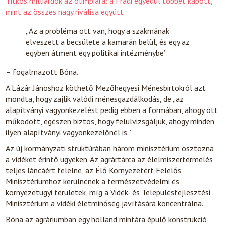
Titkos milliárdok az olimpiára: a Fradi egyedül többet kapott,
mint az összes nagy riválisa együtt
„Az a probléma ott van, hogy a szakmának
elveszett a becsülete a kamarán belül, és egy az
egyben átment egy politikai intézménybe”
– fogalmazott Bóna.
A Lázár Jánoshoz köthető Mezőhegyesi Ménesbirtokról azt
mondta, hogy zajlik valódi ménesgazdálkodás, de „az
alapítványi vagyonkezelést pedig ebben a formában, ahogy ott
működött, egészen biztos, hogy felülvizsgáljuk, ahogy minden
ilyen alapítványi vagyonkezelőnél is.”
Az új kormányzati struktúrában három minisztérium osztozna
a vidéket érintő ügyeken. Az agrártárca az élelmiszertermelés
teljes láncáért felelne, az Élő Környezetért Felelős
Minisztériumhoz kerülnének a természetvédelmi és
környezetügyi területek, míg a Vidék- és Településfejlesztési
Minisztérium a vidéki életminőség javítására koncentrálna.
Bóna az agráriumban egy holland mintára épülő konstrukció