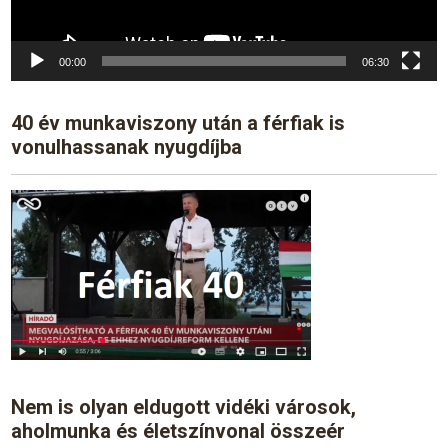
00:00
06:30
40 év munkaviszony után a férfiak is
vonulhassanak nyugdíjba
Nem is olyan eldugott vidéki városok,
aholmunka és életszínvonal összeér