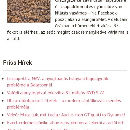
és csapadékmentes nyári időre van
kilátás vasárnap - írja Facebook-
posztjában a HungaroMet. A délutáni
órákban a hőmérséklet akár a 35
fokot is elérheti, az esőt megint csak reménykedve várja ma is
a föld.
Friss Hírek
Lecsapott a NAV: a nyugtaadás hiánya a legnagyobb
probléma a Balatonnál
Valódi arany logóval érkezik a 84 milliós BYD SUV
Ultrafeldolgozott ételek – a modern táplálkozás csendes
problémája
Videó: Mutatjuk, mit tud az Audi e-tron GT quattro Dynamic!
Ezért érdemes kánikulában is maximumra tekerni a radiátort