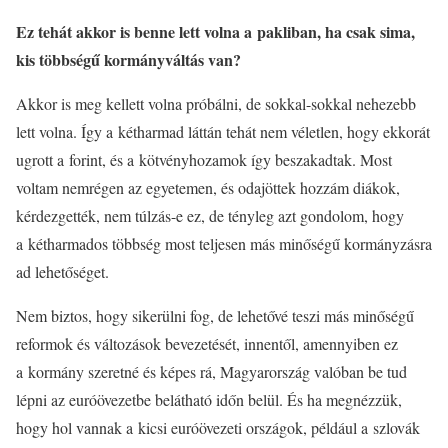
Ez tehát akkor is benne lett volna a pakliban, ha csak sima,
kis többségű kormányváltás van?
Akkor is meg kellett volna próbálni, de sokkal-sokkal nehezebb
lett volna. Így a kétharmad láttán tehát nem véletlen, hogy ekkorát
ugrott a forint, és a kötvényhozamok így beszakadtak. Most
voltam nemrégen az egyetemen, és odajöttek hozzám diákok,
kérdezgették, nem túlzás-e ez, de tényleg azt gondolom, hogy
a kétharmados többség most teljesen más minőségű kormányzásra
ad lehetőséget.
Nem biztos, hogy sikerülni fog, de lehetővé teszi más minőségű
reformok és változások bevezetését, innentől, amennyiben ez
a kormány szeretné és képes rá, Magyarország valóban be tud
lépni az euróövezetbe belátható időn belül. És ha megnézzük,
hogy hol vannak a kicsi euróövezeti országok, például a szlovák