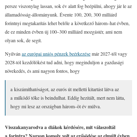
persze viszonylag lassan, sok év alatt fog beépülni, ahogy jár le az
államadósság-állományunk. Évente 100, 200, 300 milliárd
forintnyi megtakarítás lehet belőle a következő három–hat évben,
de ez minden évben új 100–300 milliárd mozgástér, ami nem
olyan sok, de segít.
Nyilván
az európai uniós pénzek beérkezése
már 2027-től vagy
2028-tól kezdőlökést tud adni, hogy meginduljon a gazdasági
növekedés, és ami nagyon fontos, hogy
a kiszámíthatóságot, az eurós út melletti kitartást látva az
a működő tőke is beindulhat. Eddig hezitált, mert nem látta,
hogy mi lesz az országban három–öt év múlva.
Visszakanyarodva a diákok kérdésére, mit válaszoltál
a forintra? Nagyon komoly volt az erősödése az elmúlt évben,