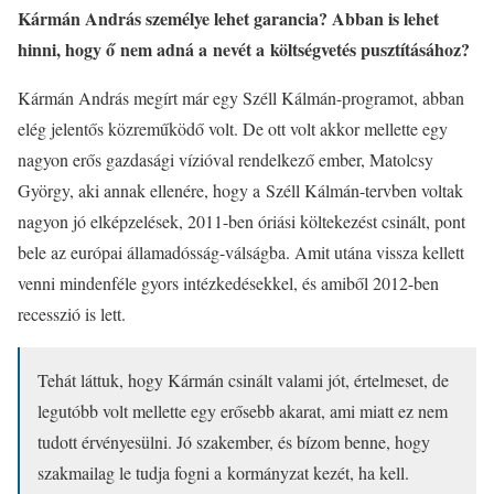
Kármán András személye lehet garancia? Abban is lehet
hinni, hogy ő nem adná a nevét a költségvetés pusztításához?
Kármán András megírt már egy Széll Kálmán-programot, abban
elég jelentős közreműködő volt. De ott volt akkor mellette egy
nagyon erős gazdasági vízióval rendelkező ember, Matolcsy
György, aki annak ellenére, hogy a Széll Kálmán-tervben voltak
nagyon jó elképzelések, 2011-ben óriási költekezést csinált, pont
bele az európai államadósság-válságba. Amit utána vissza kellett
venni mindenféle gyors intézkedésekkel, és amiből 2012-ben
recesszió is lett.
Tehát láttuk, hogy Kármán csinált valami jót, értelmeset, de
legutóbb volt mellette egy erősebb akarat, ami miatt ez nem
tudott érvényesülni. Jó szakember, és bízom benne, hogy
szakmailag le tudja fogni a kormányzat kezét, ha kell.