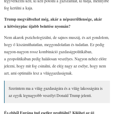
fegyverkezni kell, ki kell pótolni a gázszámlát, ki tudja, mennyibe
fog kerülni a kaja.
Trump megváltozhat még, akár a népszerűtlensége, akár
a kötvénypiac újabb beintése nyomán?
Nem akarok pszichologizálni, de sajnos muszáj, és azt gondolom,
hogy ő kiszámíthatatlan, meggondolatlan és tudatlan. Ez pedig
nagyon-nagyon rossz kombináció gazdaságpolitikában,
a geopolitikában pedig halálosan veszélyes. Nagyon nehéz előre
jelezni, hogy mit fog csinálni, de elég nagy az esélye, hogy nem
azt, ami optimális lesz a világgazdaságnak.
Szerintem ma a világ gazdaságára és a világ lakosságára is
az egyik legnagyobb veszélyt Donald Trump jelenti.
És ebből Európa tud esetleg profitálni? Kijöhet az új