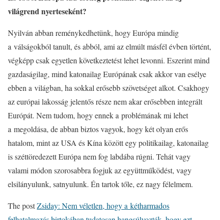
világrend nyerteseként?
Nyilván abban reménykedhetünk, hogy Európa mindig
a válságokból tanult, és abból, ami az elmúlt másfél évben történt,
végképp csak egyetlen következtetést lehet levonni. Eszerint mind
gazdaságilag, mind katonailag Európának csak akkor van esélye
ebben a világban, ha sokkal erősebb szövetséget alkot. Csakhogy
az európai lakosság jelentős része nem akar erősebben integrált
Európát. Nem tudom, hogy ennek a problémának mi lehet
a megoldása, de abban biztos vagyok, hogy két olyan erős
hatalom, mint az USA és Kína között egy politikailag, katonailag
is széttöredezett Európa nem fog labdába rúgni. Tehát vagy
valami módon szorosabbra fogjuk az együttműködést, vagy
elsilányulunk, satnyulunk. Én tartok tőle, ez nagy félelmem.
The post
Zsiday: Nem véletlen, hogy a kétharmados
felhatalmazás birtokában tudatosan hangsúlyozták, hogy ezt