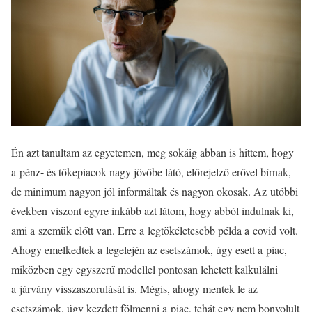
Én azt tanultam az egyetemen, meg sokáig abban is hittem, hogy
a pénz- és tőkepiacok nagy jövőbe látó, előrejelző erővel bírnak,
de minimum nagyon jól informáltak és nagyon okosak. Az utóbbi
években viszont egyre inkább azt látom, hogy abból indulnak ki,
ami a szemük előtt van. Erre a legtökéletesebb példa a covid volt.
Ahogy emelkedtek a legelején az esetszámok, úgy esett a piac,
miközben egy egyszerű modellel pontosan lehetett kalkulálni
a járvány visszaszorulását is. Mégis, ahogy mentek le az
esetszámok, úgy kezdett fölmenni a piac, tehát egy nem bonyolult