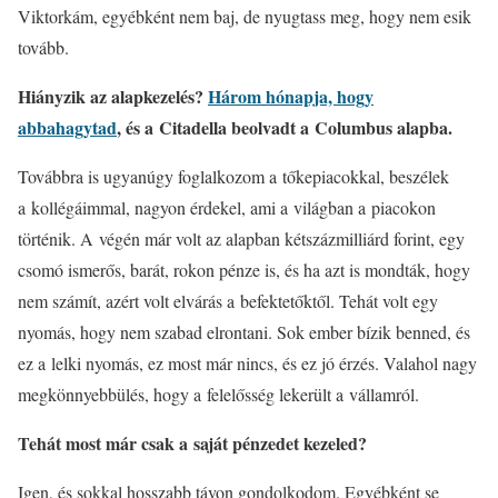
Viktorkám, egyébként nem baj, de nyugtass meg, hogy nem esik
tovább.
Hiányzik az alapkezelés?
Három hónapja, hogy
abbahagytad
, és a Citadella beolvadt a Columbus alapba.
Továbbra is ugyanúgy foglalkozom a tőkepiacokkal, beszélek
a kollégáimmal, nagyon érdekel, ami a világban a piacokon
történik. A végén már volt az alapban kétszázmilliárd forint, egy
csomó ismerős, barát, rokon pénze is, és ha azt is mondták, hogy
nem számít, azért volt elvárás a befektetőktől. Tehát volt egy
nyomás, hogy nem szabad elrontani. Sok ember bízik benned, és
ez a lelki nyomás, ez most már nincs, és ez jó érzés. Valahol nagy
megkönnyebbülés, hogy a felelősség lekerült a vállamról.
Tehát most már csak a saját pénzedet kezeled?
Igen, és sokkal hosszabb távon gondolkodom. Egyébként se