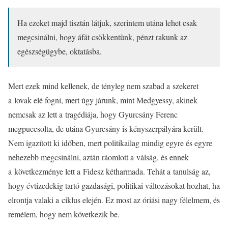
Ha ezeket majd tisztán látjuk, szerintem utána lehet csak
megcsinálni, hogy áfát csökkentünk, pénzt rakunk az
egészségügybe, oktatásba.
Mert ezek mind kellenek, de tényleg nem szabad a szekeret
a lovak elé fogni, mert úgy járunk, mint Medgyessy, akinek
nemcsak az lett a tragédiája, hogy Gyurcsány Ferenc
megpuccsolta, de utána Gyurcsány is kényszerpályára került.
Nem igazított ki időben, mert politikailag mindig egyre és egyre
nehezebb megcsinálni, aztán ráomlott a válság, és ennek
a következménye lett a Fidesz kétharmada. Tehát a tanulság az,
hogy évtizedekig tartó gazdasági, politikai változásokat hozhat, ha
elrontja valaki a ciklus elején. Ez most az óriási nagy félelmem, és
remélem, hogy nem következik be.