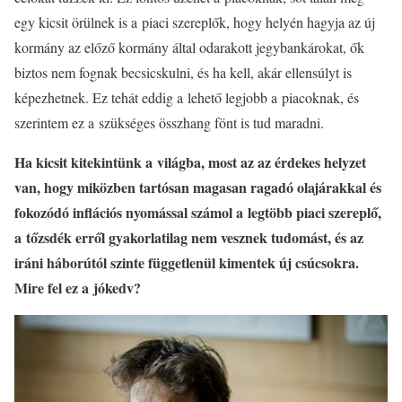
egy kicsit örülnek is a piaci szereplők, hogy helyén hagyja az új
kormány az előző kormány által odarakott jegybankárokat, ők
biztos nem fognak becsicskulni, és ha kell, akár ellensúlyt is
képezhetnek. Ez tehát eddig a lehető legjobb a piacoknak, és
szerintem ez a szükséges összhang fönt is tud maradni.
Ha kicsit kitekintünk a világba, most az az érdekes helyzet
van, hogy miközben tartósan magasan ragadó olajárakkal és
fokozódó inflációs nyomással számol a legtöbb piaci szereplő,
a tőzsdék erről gyakorlatilag nem vesznek tudomást, és az
iráni háborútól szinte függetlenül kimentek új csúcsokra.
Mire fel ez a jókedv?