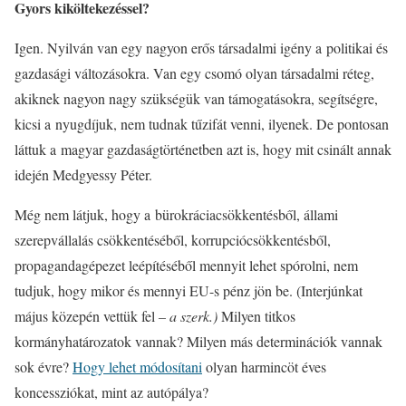
Gyors kiköltekezéssel?
Igen. Nyilván van egy nagyon erős társadalmi igény a politikai és
gazdasági változásokra. Van egy csomó olyan társadalmi réteg,
akiknek nagyon nagy szükségük van támogatásokra, segítségre,
kicsi a nyugdíjuk, nem tudnak tűzifát venni, ilyenek. De pontosan
láttuk a magyar gazdaságtörténetben azt is, hogy mit csinált annak
idején Medgyessy Péter.
Még nem látjuk, hogy a bürokráciacsökkentésből, állami
szerepvállalás csökkentéséből, korrupciócsökkentésből,
propagandagépezet leépítéséből mennyit lehet spórolni, nem
tudjuk, hogy mikor és mennyi EU-s pénz jön be. (Interjúnkat
május közepén vettük fel
– a szerk.)
Milyen titkos
kormányhatározatok vannak? Milyen más determinációk vannak
sok évre?
Hogy lehet módosítani
olyan harmincöt éves
koncessziókat, mint az autópálya?