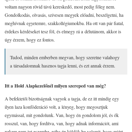
voltam nagyon rövid távú kereskedő, most pedig főleg nem.
Gondolkodás, olvasás, szívesen megyek előadni, beszélgetni, ha
meghívnak egyetemre, szakkollégiumokba. Ha ott van pár fiatal,
érdekes kérdéseket tesz föl, és elmegy rá a délutánom, akkor is
úgy érzem, hogy ez fontos.
Tudod, minden emberben megvan, hogy szeretne valahogy
a társadalomnak hasznos tagja lenni, és ezt annak érzem.
Itt a Hold Alapkezelőnél milyen szereped van még?
A befektetői bizottságnak vagyok a tagja, de ez itt mindig egy
ilyen laza konföderáció volt, a lényeg, hogy megosztjuk
egymással, mit gondolunk. Van, hogy én gondolom jól, és ők
rosszul, van, hogy fordítva, van, hogy adnak információt, ami
nekem nem jut eszembe, néha én küldök be valamit, hogy miért