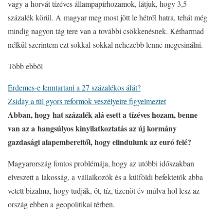
vagy a horvát tízéves állampapírhozamok, látjuk, hogy 3,5
százalék körül. A magyar meg most jött le hétről hatra, tehát még
mindig nagyon tág tere van a további csökkenésnek. Kétharmad
nélkül szerintem ezt sokkal-sokkal nehezebb lenne megcsinálni.
Több ebből
Érdemes-e fenntartani a 27 százalékos áfát?
Zsiday a túl gyors reformok veszélyeire figyelmeztet
Abban, hogy hat százalék alá esett a tízéves hozam, benne
van az a hangsúlyos kinyilatkoztatás az új kormány
gazdasági alapembereitől, hogy elindulunk az euró felé?
Magyarország fontos problémája, hogy az utóbbi időszakban
elveszett a lakosság, a vállalkozók és a külföldi befektetők abba
vetett bizalma, hogy tudják, öt, tíz, tizenöt év múlva hol lesz az
ország ebben a geopolitikai térben.