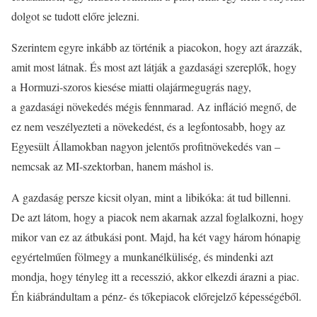
dolgot se tudott előre jelezni.
Szerintem egyre inkább az történik a piacokon, hogy azt árazzák,
amit most látnak. És most azt látják a gazdasági szereplők, hogy
a Hormuzi-szoros kiesése miatti olajármegugrás nagy,
a gazdasági növekedés mégis fennmarad. Az infláció megnő, de
ez nem veszélyezteti a növekedést, és a legfontosabb, hogy az
Egyesült Államokban nagyon jelentős profitnövekedés van –
nemcsak az MI-szektorban, hanem máshol is.
A gazdaság persze kicsit olyan, mint a libikóka: át tud billenni.
De azt látom, hogy a piacok nem akarnak azzal foglalkozni, hogy
mikor van ez az átbukási pont. Majd, ha két vagy három hónapig
egyértelműen fölmegy a munkanélküliség, és mindenki azt
mondja, hogy tényleg itt a recesszió, akkor elkezdi árazni a piac.
Én kiábrándultam a pénz- és tőkepiacok előrejelző képességéből.