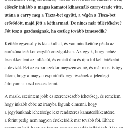
először inkább a magas kamatot kihasználó carry-trade vitte,
utána a carry meg a Tisza-bet együtt, a végén a Tisza-bet
erősödött, majd jött a kétharmad. De nincs már túlértékelve?
Jót tesz a gazdaságnak, ha esetleg tovább izmosodik?
Kétféle egyensúly is kialakulhat, és van mindkettőre példa az
eurózóna felé konvergáló országokban. Az egyik, hogy nehéz
lecsökkenteni az inflációt, és emiatt újra és újra föl kell értékelni
a devizát. Ezt az exportszektor megszenvedné, és már most is úgy
látom, hogy a magyar exportőrök egy részének a jelenlegi
árfolyam is kezd necces lenni.
A másik, szerintem jobb és szerencsésebb lehetőség, és remélem,
hogy inkább ebbe az irányba fogunk elmenni, hogy
a jegybanknak lehetősége lesz rendszeres kamatcsökkentésre,
a forint pedig nem nagyon értékelődik már tovább föl. Ehhez
persze az kell, hogy ne legyen nagyon ragadós inflációnk. Meg az