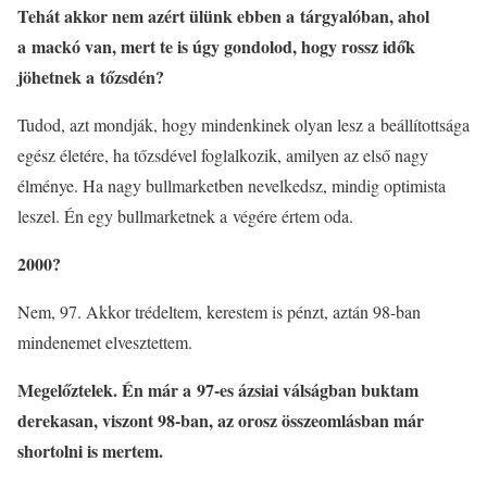
Tehát akkor nem azért ülünk ebben a tárgyalóban, ahol
a mackó van, mert te is úgy gondolod, hogy rossz idők
jöhetnek a tőzsdén?
Tudod, azt mondják, hogy mindenkinek olyan lesz a beállítottsága
egész életére, ha tőzsdével foglalkozik, amilyen az első nagy
élménye. Ha nagy bullmarketben nevelkedsz, mindig optimista
leszel. Én egy bullmarketnek a végére értem oda.
2000?
Nem, 97. Akkor trédeltem, kerestem is pénzt, aztán 98-ban
mindenemet elvesztettem.
Megelőztelek. Én már a 97-es ázsiai válságban buktam
derekasan, viszont 98-ban, az orosz összeomlásban már
shortolni is mertem.