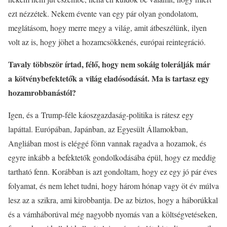
ezt nézzétek. Nekem évente van egy pár olyan gondolatom,
meglátásom, hogy merre megy a világ, amit átbeszélünk, ilyen
volt az is, hogy jöhet a hozamcsökkenés, európai reintegráció.
Tavaly többször írtad, félő, hogy nem sokáig tolerálják már
a kötvénybefektetők a világ eladósodását. Ma is tartasz egy
hozamrobbanástól?
Igen, és a Trump-féle káoszgazdaság-politika is rátesz egy
lapáttal. Európában, Japánban, az Egyesült Államokban,
Angliában most is eléggé fönn vannak ragadva a hozamok, és
egyre inkább a befektetők gondolkodásába épül, hogy ez meddig
tartható fenn. Korábban is azt gondoltam, hogy ez egy jó pár éves
folyamat, és nem lehet tudni, hogy három hónap vagy öt év múlva
lesz az a szikra, ami kirobbantja. De az biztos, hogy a háborúkkal
és a vámháborúval még nagyobb nyomás van a költségvetéseken,