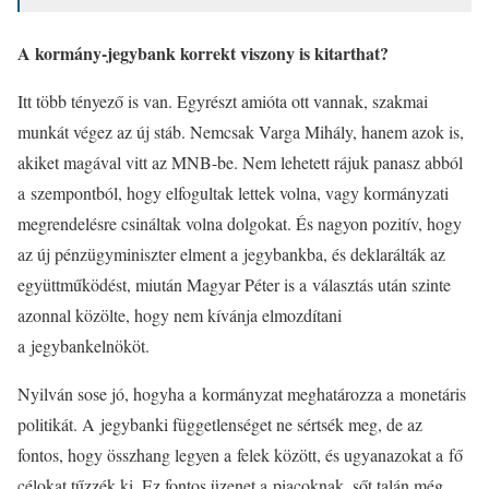
A kormány-jegybank korrekt viszony is kitarthat?
Itt több tényező is van. Egyrészt amióta ott vannak, szakmai
munkát végez az új stáb. Nemcsak Varga Mihály, hanem azok is,
akiket magával vitt az MNB-be. Nem lehetett rájuk panasz abból
a szempontból, hogy elfogultak lettek volna, vagy kormányzati
megrendelésre csináltak volna dolgokat. És nagyon pozitív, hogy
az új pénzügyminiszter elment a jegybankba, és deklarálták az
együttműködést, miután Magyar Péter is a választás után szinte
azonnal közölte, hogy nem kívánja elmozdítani
a jegybankelnököt.
Nyilván sose jó, hogyha a kormányzat meghatározza a monetáris
politikát. A jegybanki függetlenséget ne sértsék meg, de az
fontos, hogy összhang legyen a felek között, és ugyanazokat a fő
célokat tűzzék ki. Ez fontos üzenet a piacoknak, sőt talán még