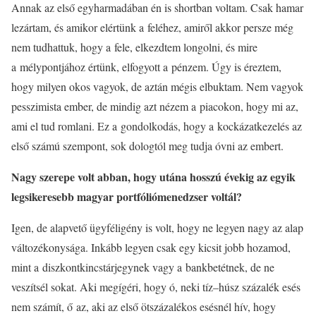
Annak az első egyharmadában én is shortban voltam. Csak hamar
lezártam, és amikor elértünk a feléhez, amiről akkor persze még
nem tudhattuk, hogy a fele, elkezdtem longolni, és mire
a mélypontjához értünk, elfogyott a pénzem. Úgy is éreztem,
hogy milyen okos vagyok, de aztán mégis elbuktam. Nem vagyok
pesszimista ember, de mindig azt nézem a piacokon, hogy mi az,
ami el tud romlani. Ez a gondolkodás, hogy a kockázatkezelés az
első számú szempont, sok dologtól meg tudja óvni az embert.
Nagy szerepe volt abban, hogy utána hosszú évekig az egyik
legsikeresebb magyar portfóliómenedzser voltál?
Igen, de alapvető ügyféligény is volt, hogy ne legyen nagy az alap
változékonysága. Inkább legyen csak egy kicsit jobb hozamod,
mint a diszkontkincstárjegynek vagy a bankbetétnek, de ne
veszítsél sokat. Aki megígéri, hogy ó, neki tíz–húsz százalék esés
nem számít, ő az, aki az első ötszázalékos esésnél hív, hogy