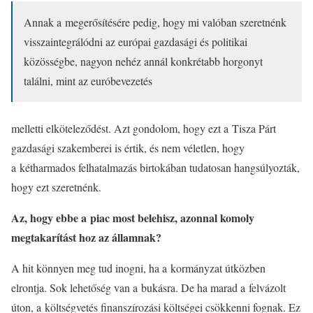
Annak a megerősítésére pedig, hogy mi valóban szeretnénk
visszaintegrálódni az európai gazdasági és politikai
közösségbe, nagyon nehéz annál konkrétabb horgonyt
találni, mint az euróbevezetés
melletti elköteleződést. Azt gondolom, hogy ezt a Tisza Párt
gazdasági szakemberei is értik, és nem véletlen, hogy
a kétharmados felhatalmazás birtokában tudatosan hangsúlyozták,
hogy ezt szeretnénk.
Az, hogy ebbe a piac most belehisz, azonnal komoly
megtakarítást hoz az államnak?
A hit könnyen meg tud inogni, ha a kormányzat útközben
elrontja. Sok lehetőség van a bukásra. De ha marad a felvázolt
úton, a költségvetés finanszírozási költségei csökkenni fognak. Ez