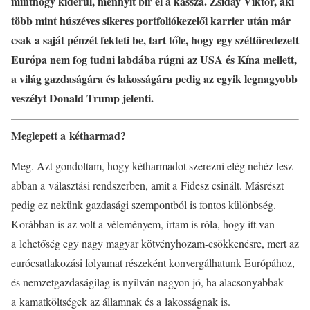
minthogy kiderül, mennyit bír el a kassza. Zsiday Viktor, aki
több mint húszéves sikeres portfoliókezelői karrier után már
csak a saját pénzét fekteti be, tart tőle, hogy egy széttöredezett
Európa nem fog tudni labdába rúgni az USA és Kína mellett,
a világ gazdaságára és lakosságára pedig az egyik legnagyobb
veszélyt Donald Trump jelenti.
Meglepett a kétharmad?
Meg. Azt gondoltam, hogy kétharmadot szerezni elég nehéz lesz
abban a választási rendszerben, amit a Fidesz csinált. Másrészt
pedig ez nekünk gazdasági szempontból is fontos különbség.
Korábban is az volt a véleményem, írtam is róla, hogy itt van
a lehetőség egy nagy magyar kötvényhozam-csökkenésre, mert az
eurócsatlakozási folyamat részeként konvergálhatunk Európához,
és nemzetgazdaságilag is nyilván nagyon jó, ha alacsonyabbak
a kamatköltségek az államnak és a lakosságnak is.