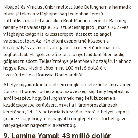
Mbappé és Vinícius Júnior mellett Jude Bellingham a harmadik
olyan játékos a világbajnokság legjobban kereső
futballistáinak listáján, aki a Real Madridot erősíti. Bár még
néhány hét választja el 23. születésnapjától, már a 2022-es
világbajnokságon is kulcsszerepet játszott az angol
válogatottban. Az Irán elleni csoportmérkőzésen a
középpályás az angol válogatott történetének második
legfiatalabb vb-gólszerzője lett, a nyolcaddöntőben pedig
gólpasszt adott. Teljesítménye jelentősen hozzájárult ahhoz,
hogy a Real Madrid több mint 100 millió dollárért
szerződtesse a Borussia Dortmundtól.
A helye ugyanakkor korántsem megkérdőjelezhetetlen az idei
tornán. Thomas Tuchel angol szövetségi kapitány legalább is
arról beszélt, hogy Bellinghamnek meg kell küzdenie a
kezdőcsapatba kerülésért, mivel a Háromoroszlánosok
keretében „14–15 potenciális kezdőjátékos” is helyet kapott
(mindezt úgy, hogy a legnagyobb meglepetésre Tuchel igazi
nagyágyúkat hagyott ki a keretből).
9. Lamine Yamal: 43 millió dollár