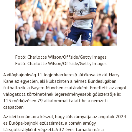
Fotó: Charlotte Wilson/Offside/Getty Images
Fotó: Charlotte Wilson/Offside/Getty Images
A világbajnokság 11 legjobban kereső játékosa közül Harry
Kane az egyetlen, aki klubszinten a német Bundesligában
futballozik, a Bayern München csatáraként. Emellett az angol
válogatott történetének legeredményesebb gólszerzője is:
113 mérkőzésen 79 alkalommal talált be a nemzeti
csapatban.
Az idei tornán arra készül, hogy túlszárnyalja az angolok 2024-
es Európa-bajnoki ezüstérmét, a tornán amúgy
társgólkirályként végzett. A 32 éves támadó már a