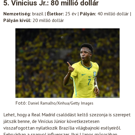
5. Vinicius Jr.: 80 millió dollár
Nemzetiség:
brazil |
Életkor:
25 év |
Pályán:
40 millió dollár |
Pályán kívül:
20 millió dollár
Fotó:
Daniel Ramalho/Xinhua/Getty Images
Lehet, hogy a Real Madrid csalódást keltő szezonja is szerepet
játszik benne, de Vinícius Júnior következetesen
visszafogottan nyilatkozik Brazília világbajnoki esélyeiről.
Februárban a spanyol influenszer, Ibai Llanos műsorában