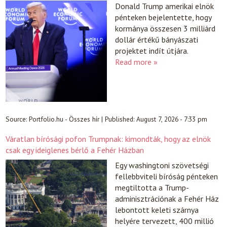
Donald Trump amerikai elnök
pénteken bejelentette, hogy
kormánya összesen 3 milliárd
dollár értékű bányászati
projektet indít útjára.
Read more »
Source:
Portfolio.hu - Összes hír
|
Published:
August 7, 2026 - 7:33 pm
Váratlan bírósági pofon Trumpnak: kimondták, hogy az elnök
csak egy ideiglenes bérlő a Fehér Házban
Egy washingtoni szövetségi
fellebbviteli bíróság pénteken
megtiltotta a Trump-
adminisztrációnak a Fehér Ház
lebontott keleti szárnya
helyére tervezett, 400 millió