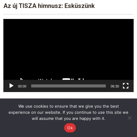
Az új TISZA himnusz: Esküszünk
Video
Player
00:00
06:30
40 év munkaviszony után a férfiak is
We use cookies to ensure that we give you the best
vonulhassanak nyugdíjba
experience on our website. If you continue to use this site we
will assume that you are happy with it.
Ok