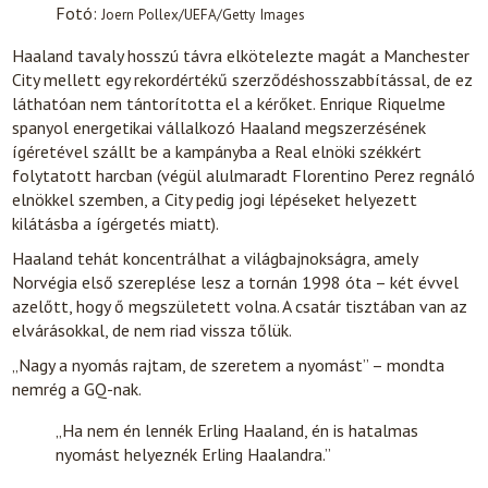
Fotó:
Joern Pollex/UEFA/Getty Images
Haaland tavaly hosszú távra elkötelezte magát a Manchester
City mellett egy rekordértékű szerződéshosszabbítással, de ez
láthatóan nem tántorította el a kérőket. Enrique Riquelme
spanyol energetikai vállalkozó Haaland megszerzésének
ígéretével szállt be a kampányba a Real elnöki székkért
folytatott harcban (végül alulmaradt Florentino Perez regnáló
elnökkel szemben, a City pedig jogi lépéseket helyezett
kilátásba a ígérgetés miatt).
Haaland tehát koncentrálhat a világbajnokságra, amely
Norvégia első szereplése lesz a tornán 1998 óta – két évvel
azelőtt, hogy ő megszületett volna. A csatár tisztában van az
elvárásokkal, de nem riad vissza tőlük.
„Nagy a nyomás rajtam, de szeretem a nyomást” – mondta
nemrég a GQ-nak.
„Ha nem én lennék Erling Haaland, én is hatalmas
nyomást helyeznék Erling Haalandra.”