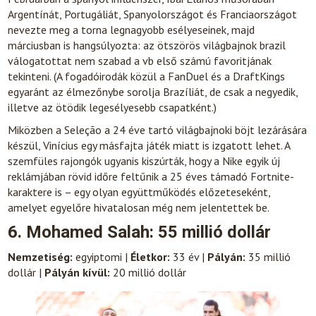
Argentínát, Portugáliát, Spanyolországot és Franciaországot
nevezte meg a torna legnagyobb esélyeseinek, majd
márciusban is hangsúlyozta: az ötszörös világbajnok brazil
válogatottat nem szabad a vb első számú favoritjának
tekinteni. (A fogadóirodák közül a FanDuel és a DraftKings
egyaránt az élmezőnybe sorolja Brazíliát, de csak a negyedik,
illetve az ötödik legesélyesebb csapatként.)
Miközben a Seleção a 24 éve tartó világbajnoki böjt lezárására
készül, Vinícius egy másfajta játék miatt is izgatott lehet. A
szemfüles rajongók ugyanis kiszúrták, hogy a Nike egyik új
reklámjában rövid időre feltűnik a 25 éves támadó Fortnite-
karaktere is – egy olyan együttműködés előzeteseként,
amelyet egyelőre hivatalosan még nem jelentettek be.
6. Mohamed Salah: 55 millió dollár
Nemzetiség:
egyiptomi |
Életkor:
33 év |
Pályán:
35 millió
dollár |
Pályán kívül:
20 millió dollár