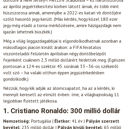
döntőre a New Jersey-i MetLife Stadionba – ez háromszorosa
az áprilisi jegyértékesítési körben látott árnak, és több mint
húszszorosa annak, amennyibe a 2022-es katari vb döntőjére
szóló hasonló jegy került. (Más kérdés, hogy közel 180 ezer
jegy még eladó a torna mérkőzéseire, amire házigazdágk nem
igazán lehetnek büszkék.)
Még a világ leggazdagabbjai is elgondolkodhatnak azonban a
másodlagos piacon kínált árakon: a FIFA hivatalos
viszonteladói felületén áprilisban négy döntőbelépőt
fejenként csaknem 2,3 millió dollárért hirdettek meg. (Egészen
pontosan a 124-es szektor 45. sorának 33–36-os székeiről
volt szó – ha valaki otthon éppen jegyüzérkedésben
gondolkodik.)
Nézzük, hogy kik adják az álomcsapatot, ha az a kérdés, ki
mennyit keresett az elmúlt évben: íme, a világbajnokság 11
legjobban fizetett játékosa.
1. Cristiano Ronaldo: 300 millió dollár
Nemzetiség:
Portugália |
Életkor:
41 év |
Pályán szerzett
bevétel:
235 millió dollár |
Pályán kívüli bevétel:
65 millió