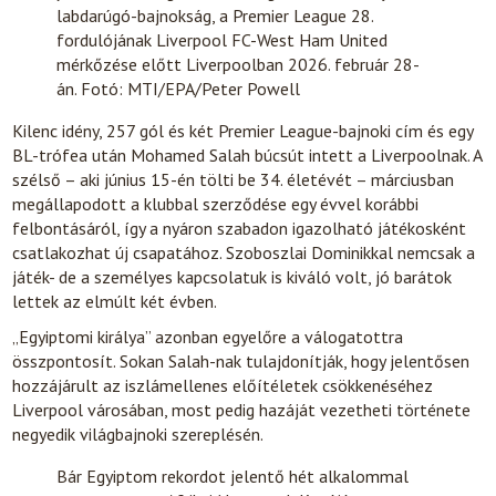
labdarúgó-bajnokság, a Premier League 28.
fordulójának Liverpool FC-West Ham United
mérkőzése előtt Liverpoolban 2026. február 28-
án. Fotó: MTI/EPA/Peter Powell
Kilenc idény, 257 gól és két Premier League-bajnoki cím és egy
BL-trófea után Mohamed Salah búcsút intett a Liverpoolnak. A
szélső – aki június 15-én tölti be 34. életévét – márciusban
megállapodott a klubbal szerződése egy évvel korábbi
felbontásáról, így a nyáron szabadon igazolható játékosként
csatlakozhat új csapatához. Szoboszlai Dominikkal nemcsak a
játék- de a személyes kapcsolatuk is kiváló volt, jó barátok
lettek az elmúlt két évben.
„Egyiptomi királya” azonban egyelőre a válogatottra
összpontosít. Sokan Salah-nak tulajdonítják, hogy jelentősen
hozzájárult az iszlámellenes előítéletek csökkenéséhez
Liverpool városában, most pedig hazáját vezetheti története
negyedik világbajnoki szereplésén.
Bár Egyiptom rekordot jelentő hét alkalommal