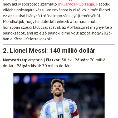
négy aktív sportolót számláló
milliárdos klub tagja
. Hatodik
világbajnokságára készülve továbbra is első vb-címét üldözi –
ez az utolsó hiányzó trófea impozáns gyűjteményéből.
Mondhatjuk, hogy lendületből érkezik a tornára: múlt
hónapban szaúdi klubcsapatával, az Al-Nasszrrel megnyerte a
bajnokságot, ami az első bajnoki címe volt azóta, hogy 2023-
ban a Közel-Keletre igazolt.
2. Lionel Messi: 140 millió dollár
Nemzetiség:
argentin |
Életkor:
38 év |
Pályán:
70 millió
dollár |
Pályán kívül:
70 millió dollár