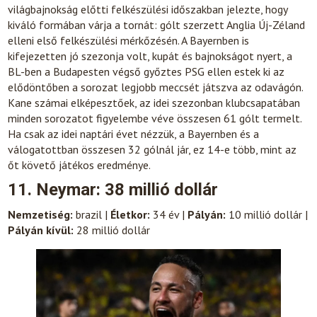
világbajnokság előtti felkészülési időszakban jelezte, hogy
kiváló formában várja a tornát: gólt szerzett Anglia Új-Zéland
elleni első felkészülési mérkőzésén. A Bayernben is
kifejezetten jó szezonja volt, kupát és bajnokságot nyert, a
BL-ben a Budapesten végső győztes PSG ellen estek ki az
elődöntőben a sorozat legjobb meccsét játszva az odavágón.
Kane számai elképesztőek, az idei szezonban klubcsapatában
minden sorozatot figyelembe véve összesen 61 gólt termelt.
Ha csak az idei naptári évet nézzük, a Bayernben és a
válogatottban összesen 32 gólnál jár, ez 14-e több, mint az
őt követő játékos eredménye.
11. Neymar: 38 millió dollár
Nemzetiség:
brazil |
Életkor:
34 év |
Pályán:
10 millió dollár |
Pályán kívül:
28 millió dollár