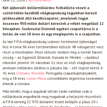
June 11, 2026
|
No Comments
Két újdonsült dollármilliárdos futballista vezeti a
csütörtökön kezdődő világbajnokság legjobban kereső
játékosaiból álló kezdőcsapatot, amelynek tagjai
összesen 950 millió dollárt kerestek a vébét megelőző 12
hónapban.
Szoboszlai Dominik egykori csapattársa is a
listán, de van 18 éves és egy meglepetés is a csapatban.
Az idei FIFA-világbajnokság számos történelmi újdonságot
hoz. A torna 96 éves történetében először 48 válogatott vesz
részt a mezőnyben. Most először rendezi meg a tornát három
ország – az Egyesült Államok, Kanada és Mexikó –, ráadásul
rekordot jelentő 16 városban. Ez lesz az első világbajnokság,
amelyen milliárdos játékos is pályára lép – sőt rögtön kettő. A
41 éves
Cristiano Ronaldo
Portugália csapatkapitányaként,
míg a 38 éves
Lionel Messi
címvédőként Argentína vezéreként
érkezik a tornára.
Más kérdés, hogy a jegyárak láttán talán valóban csak a
milliárdosok engedhetik meg maguknak a helyszíni részvételt.
A FIFA nemrég 32 970 dollárért kínált belépőt a július 19-i