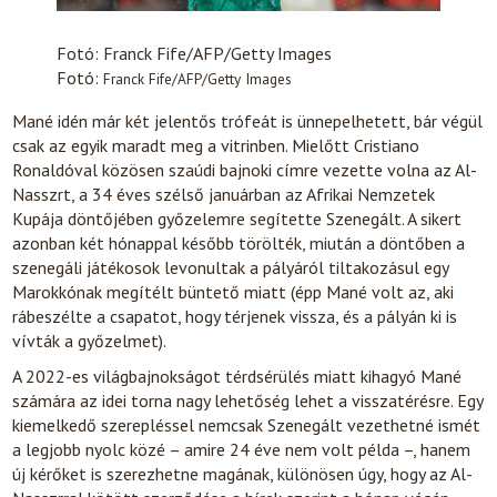
Fotó: Franck Fife/AFP/Getty Images
Fotó:
Franck Fife/AFP/Getty Images
Mané idén már két jelentős trófeát is ünnepelhetett, bár végül
csak az egyik maradt meg a vitrinben. Mielőtt Cristiano
Ronaldóval közösen szaúdi bajnoki címre vezette volna az Al-
Nasszrt, a 34 éves szélső januárban az Afrikai Nemzetek
Kupája döntőjében győzelemre segítette Szenegált. A sikert
azonban két hónappal később törölték, miután a döntőben a
szenegáli játékosok levonultak a pályáról tiltakozásul egy
Marokkónak megítélt büntető miatt (épp Mané volt az, aki
rábeszélte a csapatot, hogy térjenek vissza, és a pályán ki is
vívták a győzelmet).
A 2022-es világbajnokságot térdsérülés miatt kihagyó Mané
számára az idei torna nagy lehetőség lehet a visszatérésre. Egy
kiemelkedő szerepléssel nemcsak Szenegált vezethetné ismét
a legjobb nyolc közé – amire 24 éve nem volt példa –, hanem
új kérőket is szerezhetne magának, különösen úgy, hogy az Al-