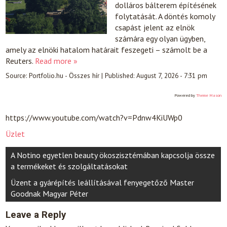
dolláros bálterem építésének
folytatását. A döntés komoly
csapást jelent az elnök
számára egy olyan ügyben,
amely az elnöki hatalom határait feszegeti – számolt be a
Reuters.
Read more »
Source:
Portfolio.hu - Összes hír
|
Published:
August 7, 2026 - 7:31 pm
Powered by
Theme Mason
https://www.youtube.com/watch?v=Pdnw4KiUWp0
Üzlet
Post
A Notino egyetlen beauty ökoszisztémában kapcsolja össze
navigation
a termékeket és szolgáltatásokat
Üzent a gyárépítés leállításával fenyegetőző Master
Goodnak Magyar Péter
Leave a Reply