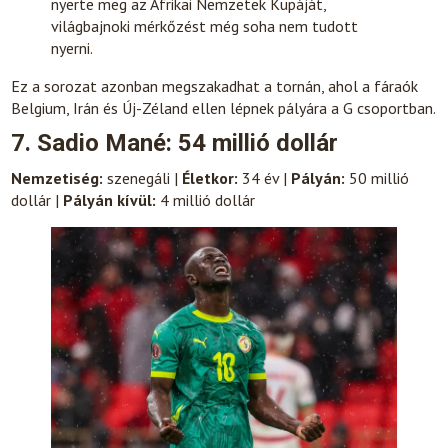
nyerte meg az Afrikai Nemzetek Kupáját,
világbajnoki mérkőzést még soha nem tudott
nyerni.
Ez a sorozat azonban megszakadhat a tornán, ahol a fáraók
Belgium, Irán és Új-Zéland ellen lépnek pályára a G csoportban.
7. Sadio Mané: 54 millió dollár
Nemzetiség:
szenegáli |
Életkor:
34 év |
Pályán:
50 millió
dollár |
Pályán kívül:
4 millió dollár