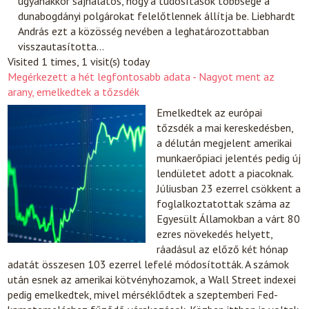
ugyanakkor sajnálatos, hogy a tudósítások többsége a
dunabogdányi polgárokat felelőtlennek állítja be. Liebhardt
András ezt a közösség nevében a leghatározottabban
visszautasította…
Visited 1 times, 1 visit(s) today
Megérkezett a hét legfontosabb adata - Nagyot ment az
arany, emelkedtek a tőzsdék
Emelkedtek az európai
tőzsdék a mai kereskedésben,
a délután megjelent amerikai
munkaerőpiaci jelentés pedig új
lendületet adott a piacoknak.
Júliusban 23 ezerrel csökkent a
foglalkoztatottak száma az
Egyesült Államokban a várt 80
ezres növekedés helyett,
ráadásul az előző két hónap
adatát összesen 103 ezerrel lefelé módosították. A számok
után esnek az amerikai kötvényhozamok, a Wall Street indexei
pedig emelkedtek, mivel mérséklődtek a szeptemberi Fed-