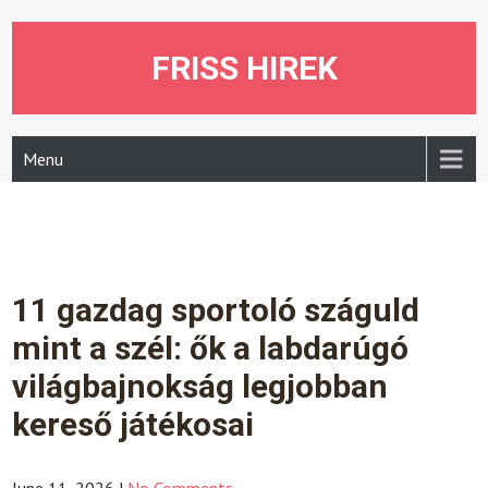
Skip
to
content
FRISS HIREK
Menu
11 gazdag sportoló száguld
mint a szél: ők a labdarúgó
világbajnokság legjobban
kereső játékosai