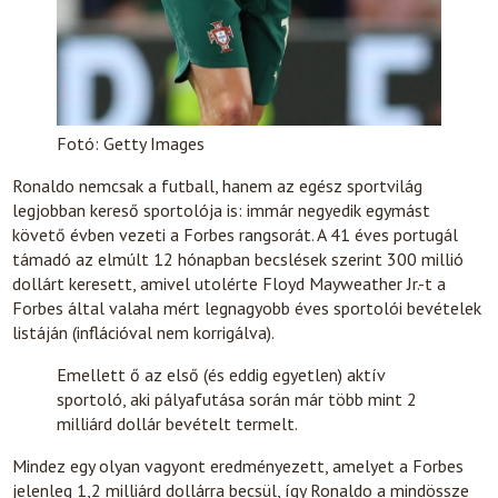
Fotó: Getty Images
Ronaldo nemcsak a futball, hanem az egész sportvilág
legjobban kereső sportolója is: immár negyedik egymást
követő évben vezeti a Forbes rangsorát. A 41 éves portugál
támadó az elmúlt 12 hónapban becslések szerint 300 millió
dollárt keresett, amivel utolérte Floyd Mayweather Jr.-t a
Forbes által valaha mért legnagyobb éves sportolói bevételek
listáján (inflációval nem korrigálva).
Emellett ő az első (és eddig egyetlen) aktív
sportoló, aki pályafutása során már több mint 2
milliárd dollár bevételt termelt.
Mindez egy olyan vagyont eredményezett, amelyet a Forbes
jelenleg 1,2 milliárd dollárra becsül, így Ronaldo a mindössze