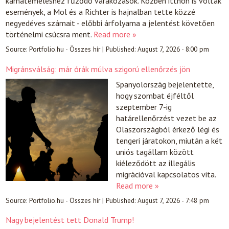
kamatemeléshez fűződő várakozások. Közben itthon is voltak
események, a Mol és a Richter is hajnalban tette közzé
negyedéves számait - előbbi árfolyama a jelentést követően
történelmi csúcsra ment.
Read more »
Source:
Portfolio.hu - Összes hír
|
Published:
August 7, 2026 - 8:00 pm
Migránsválság: már órák múlva szigorú ellenőrzés jön
Spanyolország bejelentette,
hogy szombat éjféltől
szeptember 7-ig
határellenőrzést vezet be az
Olaszországból érkező légi és
tengeri járatokon, miután a két
uniós tagállam között
kiéleződött az illegális
migrációval kapcsolatos vita.
Read more »
Source:
Portfolio.hu - Összes hír
|
Published:
August 7, 2026 - 7:48 pm
Nagy bejelentést tett Donald Trump!