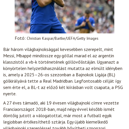
Fotó:
Christian Kaspar/Bartke/UEFA/Getty Images
Bár három világbajnoksággal kevesebben szerepelt, mint
Messi, Mbappé mindössze egy góllal marad el az argentin
klasszistól a vb-k történetének góllövőlistáján. Ugyanazt a
könyörtelen helyzetkihasználást mutatta az elmúlt idényben
is, amely a 2025–26-os szezonban a Bajnokok Ligája (BL)
gólkirályává tette a Real Madridban. Legfontosabb célját így
sem érte el, a BL-t az előző két kiírásban volt csapata, a PSG
nyerte.
A 27 éves támadó, aki 19 évesen világbajnoki címre vezette
Franciaországot 2018-ban, majd négy évvel később ismét
döntőig jutott a válogatottal, már most a futball egyik
legjobban értékesíthető sztárja. Egy újabb kiemelkedő
világbajnoki szerepléssel tovább bővítheti szponzori