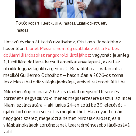
Fotó:
Robert Tuero/SOPA Images/LightRocket/Getty
Images
Hosszú éveken át tartó riválisához, Cristiano Ronaldóhoz
hasonlóan
Lionel Messi is nemrég csatlakozott a Forbes
dollármilliárdosokat rangsoroló listájához
: vagyonát jelenleg
1,1 milliárd dollárra becsüli amerikai anyalapunk, ezzel az
ötödik leggazdagabb argentin. C. Ronaldóhoz – valamint a
mexikói Guillermo Ochoához – hasonlóan a 2026-os torna
lesz Messi hatodik világbajnoksága, amivel rekordot állít be.
Miközben Argentína a 2022-es diadal megismétlésére és
története negyedik vb-címének megszerzésére készül, az Inter
Miami sztárcsatára – aki június 24-én tölti be 39. életévét –
újabb történelmi csúcsot is megdönthet. Ha a nyári tornán
négy gólt szerez, megelőzi a német Miroslav Klosét, és a
világbajnokságok történetének legeredményesebb játékosává
válik.