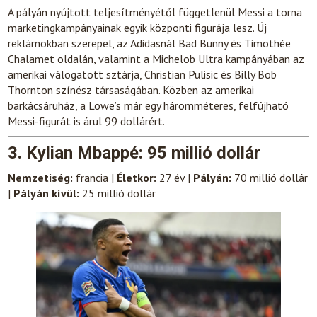
A pályán nyújtott teljesítményétől függetlenül Messi a torna
marketingkampányainak egyik központi figurája lesz. Új
reklámokban szerepel, az Adidasnál Bad Bunny és Timothée
Chalamet oldalán, valamint a Michelob Ultra kampányában az
amerikai válogatott sztárja, Christian Pulisic és Billy Bob
Thornton színész társaságában. Közben az amerikai
barkácsáruház, a Lowe’s már egy háromméteres, felfújható
Messi-figurát is árul 99 dollárért.
3. Kylian Mbappé: 95 millió dollár
Nemzetiség:
francia |
Életkor:
27 év |
Pályán:
70 millió dollár
|
Pályán kívül:
25 millió dollár