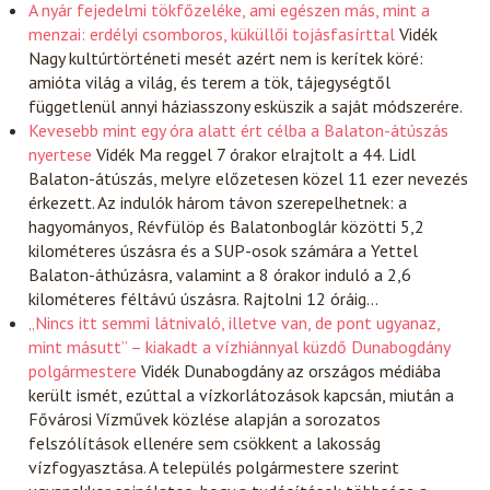
A nyár fejedelmi tökfőzeléke, ami egészen más, mint a
menzai: erdélyi csomboros, küküllői tojásfasírttal
Vidék
Nagy kultúrtörténeti mesét azért nem is kerítek köré:
amióta világ a világ, és terem a tök, tájegységtől
függetlenül annyi háziasszony esküszik a saját módszerére.
Kevesebb mint egy óra alatt ért célba a Balaton-átúszás
nyertese
Vidék
Ma reggel 7 órakor elrajtolt a 44. Lidl
Balaton-átúszás, melyre előzetesen közel 11 ezer nevezés
érkezett. Az indulók három távon szerepelhetnek: a
hagyományos, Révfülöp és Balatonboglár közötti 5,2
kilométeres úszásra és a SUP-osok számára a Yettel
Balaton-áthúzásra, valamint a 8 órakor induló a 2,6
kilométeres féltávú úszásra. Rajtolni 12 óráig…
„Nincs itt semmi látnivaló, illetve van, de pont ugyanaz,
mint másutt” – kiakadt a vízhiánnyal küzdő Dunabogdány
polgármestere
Vidék
Dunabogdány az országos médiába
került ismét, ezúttal a vízkorlátozások kapcsán, miután a
Fővárosi Vízművek közlése alapján a sorozatos
felszólítások ellenére sem csökkent a lakosság
vízfogyasztása. A település polgármestere szerint