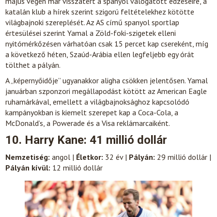
május végén már visszatért a spanyol válogatott edzéseire, a
katalán klub a hírek szerint szigorú feltételekhez kötötte
világbajnoki szereplését. Az AS című spanyol sportlap
értesülései szerint Yamal a Zöld-foki-szigetek elleni
nyitómérkőzésen várhatóan csak 15 percet kap csereként, míg
a következő héten, Szaúd-Arábia ellen legfeljebb egy órát
tölthet a pályán.
A „képernyőidője” ugyanakkor aligha csökken jelentősen. Yamal
januárban szponzori megállapodást kötött az American Eagle
ruhamárkával, emellett a világbajnoksághoz kapcsolódó
kampányokban is kiemelt szerepet kap a Coca-Cola, a
McDonald’s, a Powerade és a Visa reklámarcaiként.
10. Harry Kane: 41 millió dollár
Nemzetiség:
angol |
Életkor:
32 év |
Pályán:
29 millió dollár |
Pályán kívül:
12 millió dollár