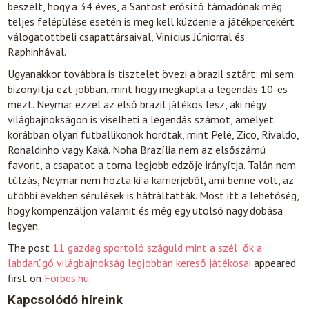
beszélt, hogy a 34 éves, a Santost erősítő támadónak még
teljes felépülése esetén is meg kell küzdenie a játékpercekért
válogatottbeli csapattársaival, Vinícius Júniorral és
Raphinhával.
Ugyanakkor továbbra is tisztelet övezi a brazil sztárt: mi sem
bizonyítja ezt jobban, mint hogy megkapta a legendás 10-es
mezt. Neymar ezzel az első brazil játékos lesz, aki négy
világbajnokságon is viselheti a legendás számot, amelyet
korábban olyan futballikonok hordtak, mint Pelé, Zico, Rivaldo,
Ronaldinho vagy Kaká. Noha Brazília nem az elsőszámú
favorit, a csapatot a torna legjobb edzője irányítja. Talán nem
túlzás, Neymar nem hozta ki a karrierjéből, ami benne volt, az
utóbbi években sérülések is hátráltatták. Most itt a lehetőség,
hogy kompenzáljon valamit és még egy utolsó nagy dobása
legyen.
The post
11 gazdag sportoló száguld mint a szél: ők a
labdarúgó világbajnokság legjobban kereső játékosai
appeared
first on
Forbes.hu
.
Kapcsolódó híreink