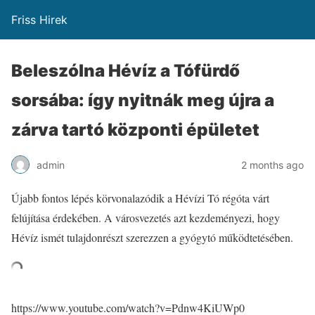
Friss Hirek
Beleszólna Hévíz a Tófürdő
sorsába: így nyitnák meg újra a
zárva tartó központi épületet
admin
2 months ago
Újabb fontos lépés körvonalazódik a Hévízi Tó régóta várt
felújítása érdekében. A városvezetés azt kezdeményezi, hogy
Hévíz ismét tulajdonrészt szerezzen a gyógytó működtetésében.
https://www.youtube.com/watch?v=Pdnw4KiUWp0