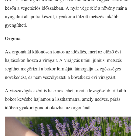
későn a vegetációs időszakban. A nyár vége felé a növény már a
nyugalmi állapotra készül, ilyenkor a túlzott metszés inkább
gyengítheti.
Orgona
Az orgonánál különösen fontos az időzítés, mert az előző évi
hajtásokon hozza a virágait. A virágzás utáni, júniusi metszés
segíthet megőrizni a bokor formáját, támogatja az egészséges
növekedést, és nem veszélyezteti a következő évi virágzást.
A visszavágás azért is hasznos lehet, mert a levegősebb, ritkább
bokor kevésbé hajlamos a lisztharmatra, amely nedves, párás
időben gyakori gondot okozhat az orgonánál.