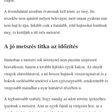
váljon.
A levendulánál azonban óvatosnak kell lenni: az öreg, fás
részekbe nem ajánlott mélyen belevágni, mert onnan gyakran már
nem hajt ki újra. Inkább csak a fiatalabb, zöld hajtásokat kurtítsuk
meg, és kerüljük a túl erős metszést.
A jó metszés titka az időzítés
Júniusban a metszés sok növénynél nem pusztán szépészeti
beavatkozás, hanem a további fejlődés egyik kulcsa. Az elnyílt
virágok eltávolításával, a túl hosszú hajtások visszavágásával és a
bokrok szellősebbé tételével a kert egészségesebb, rendezettebb és
virágosabb maradhat a nyár hátralévő részében is.
A legfontosabb szabály, hogy mindig az adott növény igényeihez
igazítsuk a metszést. Ami az egyik fajnál új virágzást hoz, az a