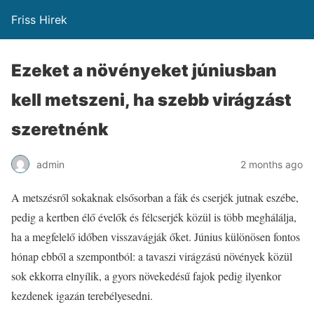
Friss Hirek
Ezeket a növényeket júniusban
kell metszeni, ha szebb virágzást
szeretnénk
admin
2 months ago
A metszésről sokaknak elsősorban a fák és cserjék jutnak eszébe,
pedig a kertben élő évelők és félcserjék közül is több meghálálja,
ha a megfelelő időben visszavágják őket. Június különösen fontos
hónap ebből a szempontból: a tavaszi virágzású növények közül
sok ekkorra elnyílik, a gyors növekedésű fajok pedig ilyenkor
kezdenek igazán terebélyesedni.