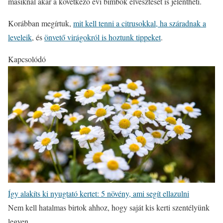
másiknál akár a következő évi bimbók elvesztését is jelentheti.
Korábban megírtuk,
mit kell tenni a citrusokkal, ha száradnak a
leveleik
, és
önvető virágokról is hoztunk tippeket
.
Kapcsolódó
Így alakíts ki nyugtató kertet: 5 növény, ami segít ellazulni
Nem kell hatalmas birtok ahhoz, hogy saját kis kerti szentélyünk
legyen.