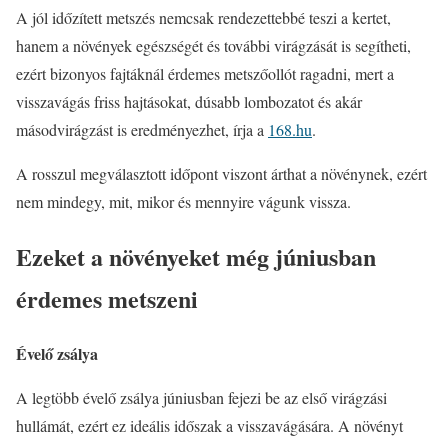
A jól időzített metszés nemcsak rendezettebbé teszi a kertet,
hanem a növények egészségét és további virágzását is segítheti,
ezért bizonyos fajtáknál érdemes metszőollót ragadni, mert a
visszavágás friss hajtásokat, dúsabb lombozatot és akár
másodvirágzást is eredményezhet, írja a
168.hu
.
A rosszul megválasztott időpont viszont árthat a növénynek, ezért
nem mindegy, mit, mikor és mennyire vágunk vissza.
Ezeket a növényeket még júniusban
érdemes metszeni
Évelő zsálya
A legtöbb évelő zsálya júniusban fejezi be az első virágzási
hullámát, ezért ez ideális időszak a visszavágására. A növényt