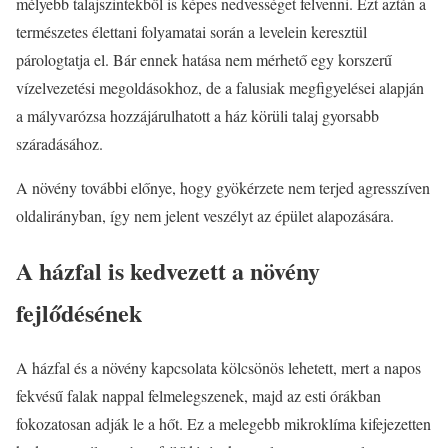
mélyebb talajszintekből is képes nedvességet felvenni. Ezt aztán a
természetes élettani folyamatai során a levelein keresztül
párologtatja el. Bár ennek hatása nem mérhető egy korszerű
vízelvezetési megoldásokhoz, de a falusiak megfigyelései alapján
a mályvarózsa hozzájárulhatott a ház körüli talaj gyorsabb
száradásához.
A növény további előnye, hogy gyökérzete nem terjed agresszíven
oldalirányban, így nem jelent veszélyt az épület alapozására.
A házfal is kedvezett a növény
fejlődésének
A házfal és a növény kapcsolata kölcsönös lehetett, mert a napos
fekvésű falak nappal felmelegszenek, majd az esti órákban
fokozatosan adják le a hőt. Ez a melegebb mikroklíma kifejezetten