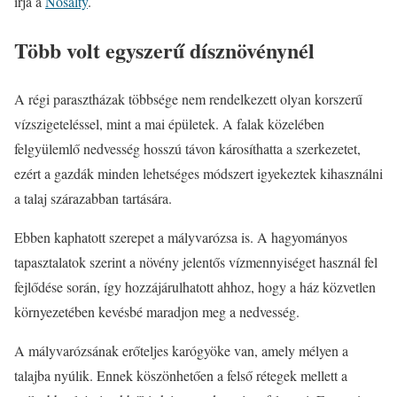
írja a
Nosalty
.
Több volt egyszerű dísznövénynél
A régi parasztházak többsége nem rendelkezett olyan korszerű
vízszigeteléssel, mint a mai épületek. A falak közelében
felgyülemlő nedvesség hosszú távon károsíthatta a szerkezetet,
ezért a gazdák minden lehetséges módszert igyekeztek kihasználni
a talaj szárazabban tartására.
Ebben kaphatott szerepet a mályvarózsa is. A hagyományos
tapasztalatok szerint a növény jelentős vízmennyiséget használ fel
fejlődése során, így hozzájárulhatott ahhoz, hogy a ház közvetlen
környezetében kevésbé maradjon meg a nedvesség.
A mályvarózsának erőteljes karógyöke van, amely mélyen a
talajba nyúlik. Ennek köszönhetően a felső rétegek mellett a