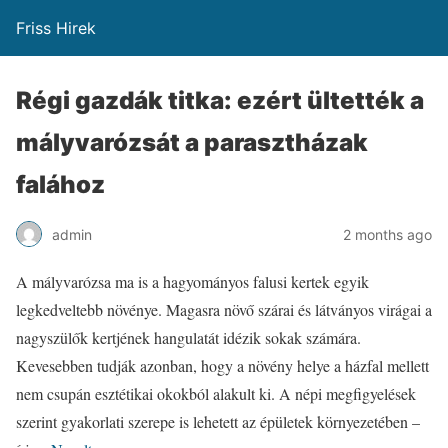
Friss Hirek
Régi gazdák titka: ezért ültették a
mályvarózsát a parasztházak
falához
admin
2 months ago
A mályvarózsa ma is a hagyományos falusi kertek egyik
legkedveltebb növénye. Magasra növő szárai és látványos virágai a
nagyszülők kertjének hangulatát idézik sokak számára.
Kevesebben tudják azonban, hogy a növény helye a házfal mellett
nem csupán esztétikai okokból alakult ki. A népi megfigyelések
szerint gyakorlati szerepe is lehetett az épületek környezetében –