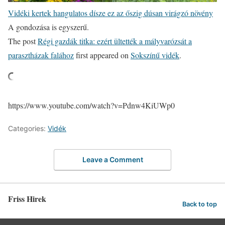
Vidéki kertek hangulatos dísze ez az őszig dúsan virágzó növény
A gondozása is egyszerű.
The post
Régi gazdák titka: ezért ültették a mályvarózsát a
parasztházak falához
first appeared on
Sokszínű vidék
.
https://www.youtube.com/watch?v=Pdnw4KiUWp0
Categories:
Vidék
Leave a Comment
Friss Hirek
Back to top