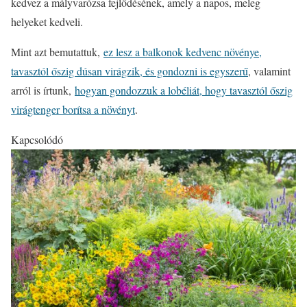
kedvez a mályvarózsa fejlődésének, amely a napos, meleg
helyeket kedveli.
Mint azt bemutattuk,
ez lesz a balkonok kedvenc növénye,
tavasztól őszig dúsan virágzik, és gondozni is egyszerű
, valamint
arról is írtunk,
hogyan gondozzuk a lobéliát, hogy tavasztól őszig
virágtenger borítsa a növényt
.
Kapcsolódó