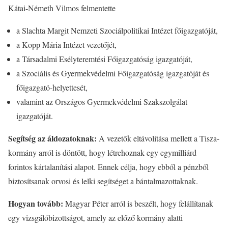
Kátai-Németh Vilmos felmentette
a Slachta Margit Nemzeti Szociálpolitikai Intézet főigazgatóját,
a Kopp Mária Intézet vezetőjét,
a Társadalmi Esélyteremtési Főigazgatóság igazgatóját,
a Szociális és Gyermekvédelmi Főigazgatóság igazgatóját és
főigazgató-helyettesét,
valamint az Országos Gyermekvédelmi Szakszolgálat
igazgatóját.
Segítség az áldozatoknak:
A vezetők eltávolítása mellett a Tisza-
kormány arról is döntött, hogy létrehoznak egy egymilliárd
forintos kártalanítási alapot. Ennek célja, hogy ebből a pénzből
biztosítsanak orvosi és lelki segítséget a bántalmazottaknak.
Hogyan tovább:
Magyar Péter arról is beszélt, hogy felállítanak
egy vizsgálóbizottságot, amely az előző kormány alatti