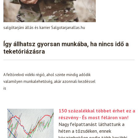
salgótarjáni állás és karrier Salgotarjanallas.hu
Így állhatsz gyorsan munkába, ha nincs idő a
teketóriázásra
A feltörekvő vidéki régió, ahol szinte mindig adódik
valamilyen munkalehetőség, akár azonnali kezdéssel
is
150 százalékkal többet érhet ez a
részvény - És most féláron van!
Nagy felpattanást láthattunk a
héten a tőzsdéken, ennek
köszönhetően pedig több korábbi