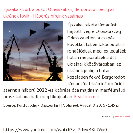
Éjszaka kitört a pokol Odesszában, Bergorodot pedig az
ukránok lövik - Háborús híreink vasárnap
Éjszakai rakétatámadást
hajtott végre Oroszország
Odessza ellen, a csapás
következtében lakóépületek
rongálódtak meg, és legalább
hatan megsérültek a dél-
ukrajnai kikötővárosban, az
ukránok pedig a határ
közelében fekvő Bergorodot
támadták. Ukrán információk
szerint a háború 2022-es kitörése óta majdnem másfélmillió
orosz katona halt meg Ukrajnában.
Read more »
Source:
Portfolio.hu - Összes hír
|
Published:
August 9, 2026 - 1:45 pm
Powered by
Theme Mason
https://www.youtube.com/watch?v=Pdnw4KiUWp0