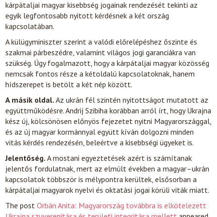
kárpátaljai magyar kisebbség jogainak rendezését tekinti az
egyik legfontosabb nyitott kérdésnek a két ország
kapcsolatában.
A külügyminiszter szerint a valódi előrelépéshez őszinte és
szakmai párbeszédre, valamint világos jogi garanciákra van
szükség. Úgy fogalmazott, hogy a kárpátaljai magyar közösség
nemcsak fontos része a kétoldalú kapcsolatoknak, hanem
hídszerepet is betölt a két nép között.
A másik oldal.
Az ukrán fél szintén nyitottságot mutatott az
együttműködésre. Andrij Szibiha korábban arról írt, hogy Ukrajna
kész új, kölcsönösen előnyös fejezetet nyitni Magyarországgal,
és az új magyar kormánnyal együtt kíván dolgozni minden
vitás kérdés rendezésén, beleértve a kisebbségi ügyeket is.
Jelentőség.
A mostani egyeztetések azért is számítanak
jelentős fordulatnak, mert az elmúlt években a magyar–ukrán
kapcsolatok többször is mélypontra kerültek, elsősorban a
kárpátaljai magyarok nyelvi és oktatási jogai körüli viták miatt.
The post
Orbán Anita: Magyarország továbbra is elkötelezett
Ukrajna szuverenitása és területi integritása mellett
appeared