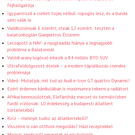
fejhallgatója
Így panírozd a csirkét tojás nélkül: ropogós lesz, és a bunda
sem válik le
Vaddisznónyak 6 ezerért, steak 12 ezerért: teszten a
balatonboglári Gianpietros Étterem
Lecsapott a NAV: a nyugtaadás hiánya a legnagyobb
probléma a Balatonnál
Valódi arany logóval érkezik a 84 milliós BYD SUV
Ultrafeldolgozott ételek – a modern táplálkozás csendes
problémája
Videó: Mutatjuk, mit tud az Audi e-tron GT quattro Dynamic!
Ezért érdemes kánikulában is maximumra tekerni a radiátort
Afrikai bennszülöttek, Elefántház mecset és termálvízben
fürdő vízilovak: 10 érdekesség a budapesti állatkert
történetéből
Kvíz – mennyit tudsz az állatkertekről?
Visszérre is van otthoni megoldás? Házi receptekkel
Magyar zenészről neveztek el egy bolygót