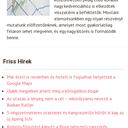
nagy kedvencükhöz is elkezdtek
visszatérni a befektetők. Mostani
elemzésünkben egy olyan részvényt
mutatunk előfizetőinknek, amelyet most gyakorlatilag
féláron lehet megvenni, és egy nagy kitörés is formálódik
benne.
Friss Hírek
Már ételt is rendelhet és hotelt is foglalhat helyetted a
Google Maps
Újabb megyében jelent meg a kőrisgyilkos bogár
Az utazás a lényeg, nem a cél – rekordszámú nevező a
Balkan Rallyn
5 négyzetméteres utasteret és hangvezérlős hűtőt is kap az
új Xpeng SUV
Komoly frissítést kapott a Bose népszerű zajszűrős