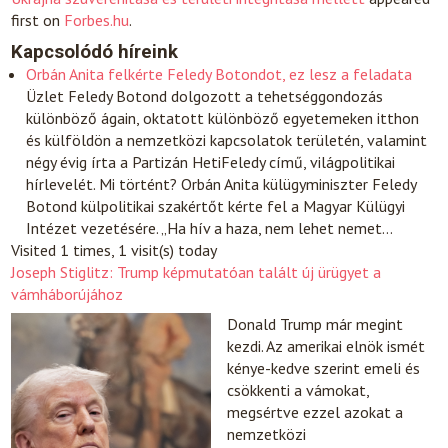
first on
Forbes.hu
.
Kapcsolódó híreink
Orbán Anita felkérte Feledy Botondot, ez lesz a feladata
Üzlet
Feledy Botond dolgozott a tehetséggondozás
különböző ágain, oktatott különböző egyetemeken itthon
és külföldön a nemzetközi kapcsolatok területén, valamint
négy évig írta a Partizán HetiFeledy című, világpolitikai
hírlevelét. Mi történt? Orbán Anita külügyminiszter Feledy
Botond külpolitikai szakértőt kérte fel a Magyar Külügyi
Intézet vezetésére. „Ha hív a haza, nem lehet nemet…
Visited 1 times, 1 visit(s) today
Joseph Stiglitz: Trump képmutatóan talált új ürügyet a
vámháborújához
Donald Trump már megint
kezdi. Az amerikai elnök ismét
kénye-kedve szerint emeli és
csökkenti a vámokat,
megsértve ezzel azokat a
nemzetközi