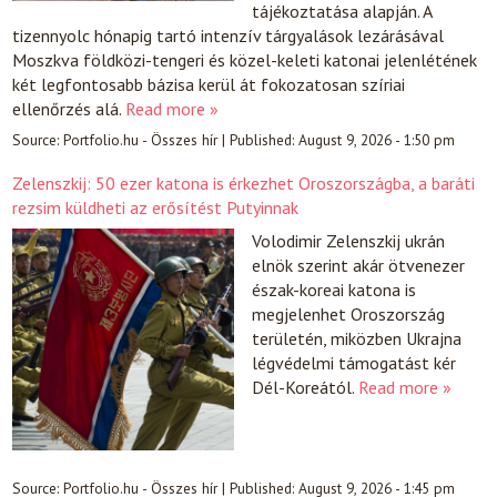
tájékoztatása alapján. A
tizennyolc hónapig tartó intenzív tárgyalások lezárásával
Moszkva földközi-tengeri és közel-keleti katonai jelenlétének
két legfontosabb bázisa kerül át fokozatosan szíriai
ellenőrzés alá.
Read more »
Source:
Portfolio.hu - Összes hír
|
Published:
August 9, 2026 - 1:50 pm
Zelenszkij: 50 ezer katona is érkezhet Oroszországba, a baráti
rezsim küldheti az erősítést Putyinnak
Volodimir Zelenszkij ukrán
elnök szerint akár ötvenezer
észak-koreai katona is
megjelenhet Oroszország
területén, miközben Ukrajna
légvédelmi támogatást kér
Dél-Koreától.
Read more »
Source:
Portfolio.hu - Összes hír
|
Published:
August 9, 2026 - 1:45 pm