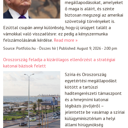
megállapodásokat, amelyeket
ő maga is aláírt, és szinte
biztosan megszegi az amerikai
szövetségi törvényeket is.
Ezúttal csupán annyi különbség, hogy új ürügyet talált a
vámokkal való visszaélésre: ez pedig a kényszermunka
felszámolásának kérdése.
Read more »
Source:
Portfolio.hu - Összes hír
|
Published:
August 9, 2026 - 2:00 pm
Oroszország feladja a kizárólagos ellenőrzést a stratégiai
katonai bázisok felett
Szíria és Oroszország
egyetértési megállapodást
kötött a tartúszi
haditengerészeti támaszpont
és a hmejmími katonai
légibázis jövőjéről –
jelentette be vasárnap a szíriai
külügyminisztérium a helyi
állami hírügynökség