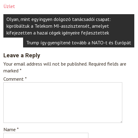
Üzlet
Post
Olyan, mint egy ingyen dolgozó tanácsadói csapat:
navigation
kipróbáltuk a Telekom MI-asszisztensét, amelyet
kifejezetten a hazai cégek igényeire fejlesztettek
Trump így gyengítené tovább a NATO-t és Európát
Leave a Reply
Your email address will not be published.
Required fields are
marked
*
Comment
*
Name
*