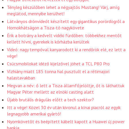
Tényleg készülőben lehet a négyajtós Mustang! Várj, amíg
meglátod, mennyibe kerülhet!
Látványos drónvideót készített egy gigantikus porördögről a
Homokhátságon a Tisza-tó nagykövete
Érik a botrány a kedvelt vidéki fürdőben: többekhez mentőt
kellett hívni, gyerekek is kórházba kerültek
Videó: nagy tempóval kanyarodott ki a rendőrök elé, ez lett a
vége!
Csúcsmobilokat idéző kijelzővel jöhet a TCL P80 Pro
Vízhiány miatt 185 tonna hal pusztult el a rétimajori
halastavakban
Megvan a név: ő lett a Tisza államfőjelöltje, őt is láthattuk
Magyar Péter mellett az elnöki casting alatt
Újabb brutális drágulás előtt a tech szektor?
Itt a vége! Közel 30 év után kivonul a kínai piacról az egyik
legnagyobb amerikai gyártó!
Nyomkövetőt és beépített kábelt kapott a Huawei új power
bankja