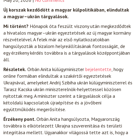
May 20, 2026
|
No Comments
Új korszak kezdődött a magyar külpolitikában, elindultak
a magyar–ukrán tárgyalások.
Mi történt?
Hónapok óta feszült viszony után megkezdődtek
a hivatalos magyar–ukrán egyeztetések az új magyar kormány
részvételével. A felek már az első nyilatkozatokban
hangsúlyozták a bizalom helyreállításának fontosságát, de
egy érzékeny kérdés továbbra is a tárgyalások középpontjában
áll.
Részletek.
Orbán Anita külügyminiszter
bejelentette
, hogy
online formában elindultak a szakértői egyeztetések
Ukrajnával, amelyeket Andrij Szibiha ukrán külügyminiszterrel és
Tarasz Kacska ukrán miniszterelnök-helyettessel közösen
nyitottak meg. A miniszter szerint a tárgyalások célja a
kétoldalú kapcsolatok újraépítése és a jövőbeni
együttműködés megerősítése.
Érzékeny pont.
Orbán Anita hangsúlyozta, Magyarország
továbbra is elkötelezett Ukrajna szuverenitása és területi
integritása mellett. Ugyanakkor világossá tette azt is, hogy a