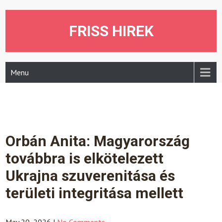
Skip
to
content
FRISS HIREK
Menu
Orbán Anita: Magyarország
továbbra is elkötelezett
Ukrajna szuverenitása és
területi integritása mellett