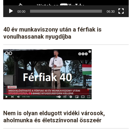
00:00
06:30
40 év munkaviszony után a férfiak is
vonulhassanak nyugdíjba
Nem is olyan eldugott vidéki városok,
aholmunka és életszínvonal összeér