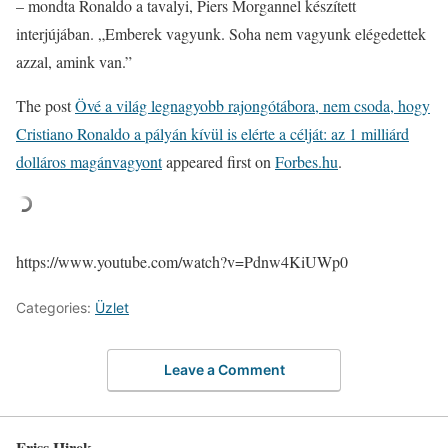
– mondta Ronaldo a tavalyi, Piers Morgannel készített
interjújában. „Emberek vagyunk. Soha nem vagyunk elégedettek
azzal, amink van.”
The post
Övé a világ legnagyobb rajongótábora, nem csoda, hogy
Cristiano Ronaldo a pályán kívül is elérte a célját: az 1 milliárd
dolláros magánvagyont
appeared first on
Forbes.hu
.
https://www.youtube.com/watch?v=Pdnw4KiUWp0
Categories:
Üzlet
Leave a Comment
Friss Hirek