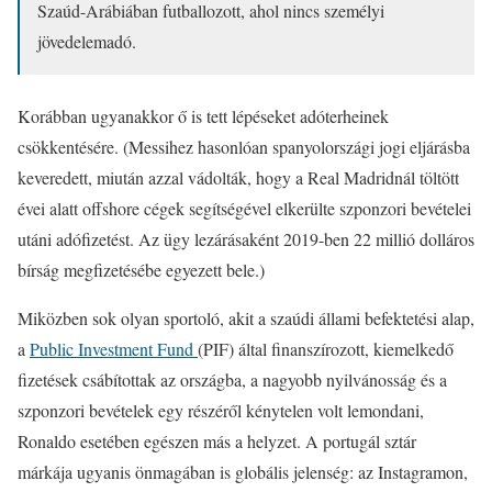
Szaúd-Arábiában futballozott, ahol nincs személyi
jövedelemadó.
Korábban ugyanakkor ő is tett lépéseket adóterheinek
csökkentésére. (Messihez hasonlóan spanyolországi jogi eljárásba
keveredett, miután azzal vádolták, hogy a Real Madridnál töltött
évei alatt offshore cégek segítségével elkerülte szponzori bevételei
utáni adófizetést. Az ügy lezárásaként 2019-ben 22 millió dolláros
bírság megfizetésébe egyezett bele.)
Miközben sok olyan sportoló, akit a szaúdi állami befektetési alap,
a
Public Investment Fund
(PIF) által finanszírozott, kiemelkedő
fizetések csábítottak az országba, a nagyobb nyilvánosság és a
szponzori bevételek egy részéről kénytelen volt lemondani,
Ronaldo esetében egészen más a helyzet. A portugál sztár
márkája ugyanis önmagában is globális jelenség: az Instagramon,