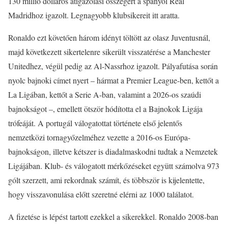
130 millió dolláros átigazolási összegért a spanyol Real
Madridhoz igazolt. Legnagyobb klubsikereit itt aratta.
Ronaldo ezt követően három idényt töltött az olasz Juventusnál,
majd következett sikertelenre sikerült visszatérése a Manchester
Unitedhez, végül pedig az Al-Nassrhoz igazolt. Pályafutása során
nyolc bajnoki címet nyert – hármat a Premier League-ben, kettőt a
La Ligában, kettőt a Serie A-ban, valamint a 2026-os szaúdi
bajnokságot –, emellett ötször hódította el a Bajnokok Ligája
trófeáját. A portugál válogatottat története első jelentős
nemzetközi tornagyőzelméhez vezette a 2016-os Európa-
bajnokságon, illetve kétszer is diadalmaskodni tudtak a Nemzetek
Ligájában. Klub- és válogatott mérkőzéseket együtt számolva 973
gólt szerzett, ami rekordnak számít, és többször is kijelentette,
hogy visszavonulása előtt szeretné elérni az 1000 találatot.
A fizetése is lépést tartott ezekkel a sikerekkel. Ronaldo 2008-ban