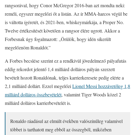
rangsorával, hogy Conor McGregor 2016-ban azt mondta neki:
reméli, egyszer megelőzi őt a listán. Az ír MMA-harcos végül be
is váltotta ígéretét, és 2021-ben, whiskeymárkája, a Proper No.
Twelve értékesítését követően a rangsor élére ugrott. Akkor a
Forbesnak úgy fogalmazott: „Örülök, hogy idén sikerült
megelőznöm Ronaldót.”
A Forbes becslése szerint ez a rendkívül jövedelmező pályafutás
eddig rekordot jelentő 1,4 milliárd dolláros pályán szerzett
bevételt hozott Ronaldónak, teljes karrierkeresete pedig elérte a
2,1 milliárd dollárt. Ezzel megelőzi
Lionel Messi hozzávetőleg 1,8
milliárd dolláros összbevételét
, valamint Tiger Woods közel 2
milliárd dolláros karrierbevételét is.
Ronaldo ráadásul az elmúlt években valószínűleg valamivel
többet is tarthatott meg ebből az összegből, miközben