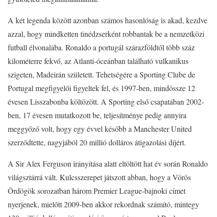
A két legenda között azonban számos hasonlóság is akad, kezdve
azzal, hogy mindketten tinédzserként robbantak be a nemzetközi
futball élvonalába. Ronaldo a portugál szárazföldtől több száz
kilométerre fekvő, az Atlanti-óceánban található vulkanikus
szigeten, Madeirán született. Tehetségére a Sporting Clube de
Portugal megfigyelői figyeltek fel, és 1997-ben, mindössze 12
évesen Lisszabonba költözött. A Sporting első csapatában 2002-
ben, 17 évesen mutatkozott be, teljesítménye pedig annyira
meggyőző volt, hogy egy évvel később a Manchester United
szerződtette, nagyjából 20 millió dolláros átigazolási díjért.
A Sir Alex Ferguson irányítása alatt eltöltött hat év során Ronaldo
világsztárrá vált. Kulcsszerepet játszott abban, hogy a Vörös
Ördögök sorozatban három Premier League-bajnoki címet
nyerjenek, mielőtt 2009-ben akkor rekordnak számító, mintegy