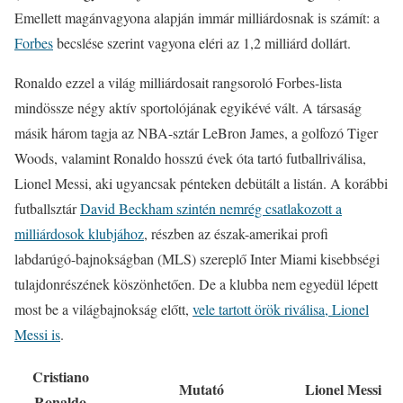
Emellett magánvagyona alapján immár milliárdosnak is számít: a
Forbes
becslése szerint vagyona eléri az 1,2 milliárd dollárt.
Ronaldo ezzel a világ milliárdosait rangsoroló Forbes-lista
mindössze négy aktív sportolójának egyikévé vált. A társaság
másik három tagja az NBA-sztár LeBron James, a golfozó Tiger
Woods, valamint Ronaldo hosszú évek óta tartó futballriválisa,
Lionel Messi, aki ugyancsak pénteken debütált a listán. A korábbi
futballsztár
David Beckham szintén nemrég csatlakozott a
milliárdosok klubjához
, részben az észak-amerikai profi
labdarúgó-bajnokságban (MLS) szereplő Inter Miami kisebbségi
tulajdonrészének köszönhetően. De a klubba nem egyedül lépett
most be a világbajnokság előtt,
vele tartott örök riválisa, Lionel
Messi is
.
Cristiano
Mutató
Lionel Messi
Ronaldo