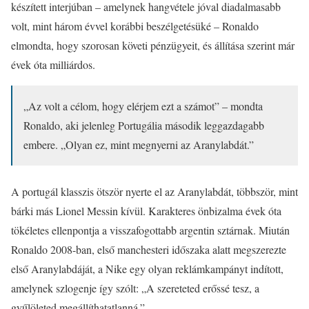
készített interjúban – amelynek hangvétele jóval diadalmasabb
volt, mint három évvel korábbi beszélgetésüké – Ronaldo
elmondta, hogy szorosan követi pénzügyeit, és állítása szerint már
évek óta milliárdos.
„Az volt a célom, hogy elérjem ezt a számot” – mondta
Ronaldo, aki jelenleg Portugália második leggazdagabb
embere. „Olyan ez, mint megnyerni az Aranylabdát.”
A portugál klasszis ötször nyerte el az Aranylabdát, többször, mint
bárki más Lionel Messin kívül. Karakteres önbizalma évek óta
tökéletes ellenpontja a visszafogottabb argentin sztárnak. Miután
Ronaldo 2008-ban, első manchesteri időszaka alatt megszerezte
első Aranylabdáját, a Nike egy olyan reklámkampányt indított,
amelynek szlogenje így szólt: „A szereteted erőssé tesz, a
gyűlöleted megállíthatatlanná.”