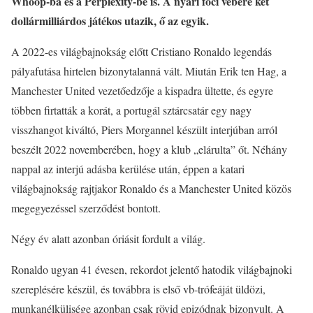
Whoop-ba és a Perplexity-be is. A nyári foci vébére két
dollármilliárdos játékos utazik, ő az egyik.
A 2022-es világbajnokság előtt Cristiano Ronaldo legendás
pályafutása hirtelen bizonytalanná vált. Miután Erik ten Hag, a
Manchester United vezetőedzője a kispadra ültette, és egyre
többen firtatták a korát, a portugál sztárcsatár egy nagy
visszhangot kiváltó, Piers Morgannel készült interjúban arról
beszélt 2022 novemberében, hogy a klub „elárulta” őt. Néhány
nappal az interjú adásba kerülése után, éppen a katari
világbajnokság rajtjakor Ronaldo és a Manchester United közös
megegyezéssel szerződést bontott.
Négy év alatt azonban óriásit fordult a világ.
Ronaldo ugyan 41 évesen, rekordot jelentő hatodik világbajnoki
szereplésére készül, és továbbra is első vb-trófeáját üldözi,
munkanélkülisége azonban csak rövid epizódnak bizonyult. A