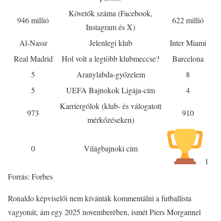
Követők száma (Facebook,
946 millió
622 millió
Instagram és X)
Al-Nassr
Jelenlegi klub
Inter Miami
Real Madrid
Hol volt a legtöbb klubmeccse?
Barcelona
5
Aranylabda-győzelem
8
5
UEFA Bajnokok Ligája-cím
4
Karriergólok (klub- és válogatott
973
910
mérkőzéseken)
0
Világbajnoki cím
1
Forrás: Forbes
Ronaldo képviselői nem kívánták kommentálni a futballista
vagyonát, ám egy 2025 novemberében, ismét Piers Morgannel