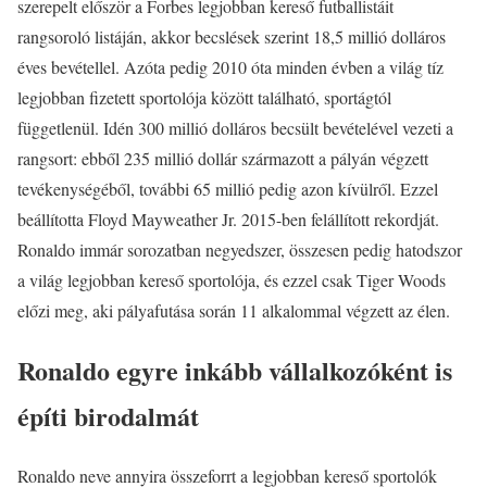
szerepelt először a Forbes legjobban kereső futballistáit
rangsoroló listáján, akkor becslések szerint 18,5 millió dolláros
éves bevétellel. Azóta pedig 2010 óta minden évben a világ tíz
legjobban fizetett sportolója között található, sportágtól
függetlenül. Idén 300 millió dolláros becsült bevételével vezeti a
rangsort: ebből 235 millió dollár származott a pályán végzett
tevékenységéből, további 65 millió pedig azon kívülről. Ezzel
beállította Floyd Mayweather Jr. 2015-ben felállított rekordját.
Ronaldo immár sorozatban negyedszer, összesen pedig hatodszor
a világ legjobban kereső sportolója, és ezzel csak Tiger Woods
előzi meg, aki pályafutása során 11 alkalommal végzett az élen.
Ronaldo egyre inkább vállalkozóként is
építi birodalmát
Ronaldo neve annyira összeforrt a legjobban kereső sportolók