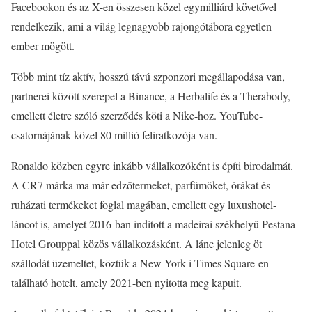
Facebookon és az X-en összesen közel egymilliárd követővel
rendelkezik, ami a világ legnagyobb rajongótábora egyetlen
ember mögött.
Több mint tíz aktív, hosszú távú szponzori megállapodása van,
partnerei között szerepel a Binance, a Herbalife és a Therabody,
emellett életre szóló szerződés köti a Nike-hoz. YouTube-
csatornájának közel 80 millió feliratkozója van.
Ronaldo közben egyre inkább vállalkozóként is építi birodalmát.
A CR7 márka ma már edzőtermeket, parfümöket, órákat és
ruházati termékeket foglal magában, emellett egy luxushotel-
láncot is, amelyet 2016-ban indított a madeirai székhelyű Pestana
Hotel Grouppal közös vállalkozásként. A lánc jelenleg öt
szállodát üzemeltet, köztük a New York-i Times Square-en
található hotelt, amely 2021-ben nyitotta meg kapuit.