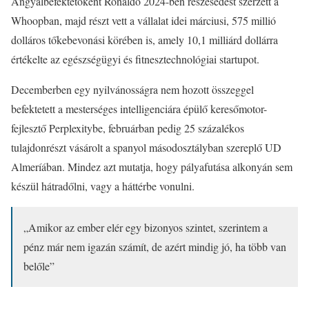
Angyalbefektetőként Ronaldo 2024-ben részesedést szerzett a
Whoopban, majd részt vett a vállalat idei márciusi, 575 millió
dolláros tőkebevonási körében is, amely 10,1 milliárd dollárra
értékelte az egészségügyi és fitnesztechnológiai startupot.
Decemberben egy nyilvánosságra nem hozott összeggel
befektetett a mesterséges intelligenciára épülő keresőmotor-
fejlesztő Perplexitybe, februárban pedig 25 százalékos
tulajdonrészt vásárolt a spanyol másodosztályban szereplő UD
Almeríában. Mindez azt mutatja, hogy pályafutása alkonyán sem
készül hátradőlni, vagy a háttérbe vonulni.
„Amikor az ember elér egy bizonyos szintet, szerintem a
pénz már nem igazán számít, de azért mindig jó, ha több van
belőle”