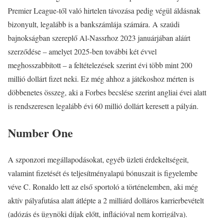
Premier League-től való hirtelen távozása pedig végül áldásnak
bizonyult, legalább is a bankszámlája számára. A szaúdi
bajnokságban szereplő Al-Nassrhoz 2023 januárjában aláírt
szerződése – amelyet 2025-ben további két évvel
meghosszabbított – a feltételezések szerint évi több mint 200
millió dollárt fizet neki. Ez még ahhoz a játékoshoz mérten is
döbbenetes összeg, aki a Forbes becslése szerint angliai évei alatt
is rendszeresen legalább évi 60 millió dollárt keresett a pályán.
Number One
A szponzori megállapodásokat, egyéb üzleti érdekeltségeit,
valamint fizetését és teljesítményalapú bónuszait is figyelembe
véve C. Ronaldo lett az első sportoló a történelemben, aki még
aktív pályafutása alatt átlépte a 2 milliárd dolláros karrierbevételt
(adózás és ügynöki díjak előtt, inflációval nem korrigálva).