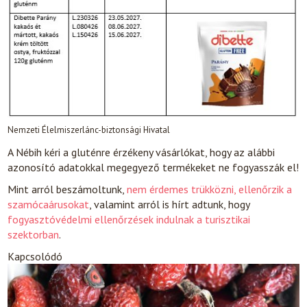
Nemzeti Élelmiszerlánc-biztonsági Hivatal
A Nébih kéri a gluténre érzékeny vásárlókat, hogy az alábbi
azonosító adatokkal megegyező termékeket ne fogyasszák el!
Mint arról beszámoltunk,
nem érdemes trükközni, ellenőrzik a
szamócaárusokat
, valamint arról is hírt adtunk, hogy
fogyasztóvédelmi ellenőrzések indulnak a turisztikai
szektorban
.
Kapcsolódó