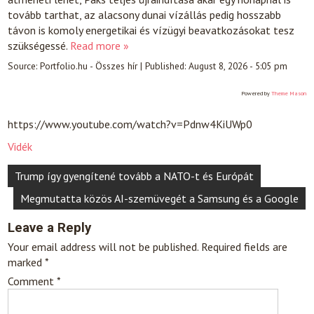
tovább tarthat, az alacsony dunai vízállás pedig hosszabb
távon is komoly energetikai és vízügyi beavatkozásokat tesz
szükségessé.
Read more »
Source:
Portfolio.hu - Összes hír
|
Published:
August 8, 2026 - 5:05 pm
Powered by
Theme Mason
https://www.youtube.com/watch?v=Pdnw4KiUWp0
Vidék
Post
Trump így gyengítené tovább a NATO-t és Európát
navigation
Megmutatta közös AI-szemüvegét a Samsung és a Google
Leave a Reply
Your email address will not be published.
Required fields are
marked
*
Comment
*