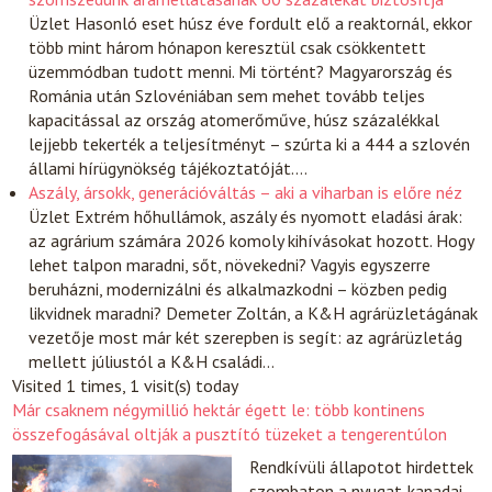
Üzlet
Hasonló eset húsz éve fordult elő a reaktornál, ekkor
több mint három hónapon keresztül csak csökkentett
üzemmódban tudott menni. Mi történt? Magyarország és
Románia után Szlovéniában sem mehet tovább teljes
kapacitással az ország atomerőműve, húsz százalékkal
lejjebb tekerték a teljesítményt – szúrta ki a 444 a szlovén
állami hírügynökség tájékoztatóját.…
Aszály, ársokk, generációváltás – aki a viharban is előre néz
Üzlet
Extrém hőhullámok, aszály és nyomott eladási árak:
az agrárium számára 2026 komoly kihívásokat hozott. Hogy
lehet talpon maradni, sőt, növekedni? Vagyis egyszerre
beruházni, modernizálni és alkalmazkodni – közben pedig
likvidnek maradni? Demeter Zoltán, a K&H agrárüzletágának
vezetője most már két szerepben is segít: az agrárüzletág
mellett júliustól a K&H családi…
Visited 1 times, 1 visit(s) today
Már csaknem négymillió hektár égett le: több kontinens
összefogásával oltják a pusztító tüzeket a tengerentúlon
Rendkívüli állapotot hirdettek
szombaton a nyugat-kanadai