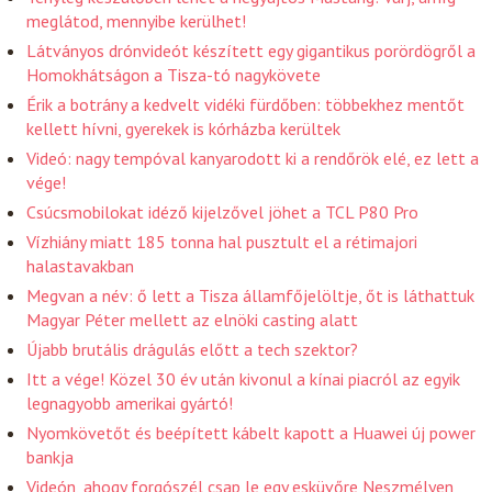
meglátod, mennyibe kerülhet!
Látványos drónvideót készített egy gigantikus porördögről a
Homokhátságon a Tisza-tó nagykövete
Érik a botrány a kedvelt vidéki fürdőben: többekhez mentőt
kellett hívni, gyerekek is kórházba kerültek
Videó: nagy tempóval kanyarodott ki a rendőrök elé, ez lett a
vége!
Csúcsmobilokat idéző kijelzővel jöhet a TCL P80 Pro
Vízhiány miatt 185 tonna hal pusztult el a rétimajori
halastavakban
Megvan a név: ő lett a Tisza államfőjelöltje, őt is láthattuk
Magyar Péter mellett az elnöki casting alatt
Újabb brutális drágulás előtt a tech szektor?
Itt a vége! Közel 30 év után kivonul a kínai piacról az egyik
legnagyobb amerikai gyártó!
Nyomkövetőt és beépített kábelt kapott a Huawei új power
bankja
Videón, ahogy forgószél csap le egy esküvőre Neszmélyen