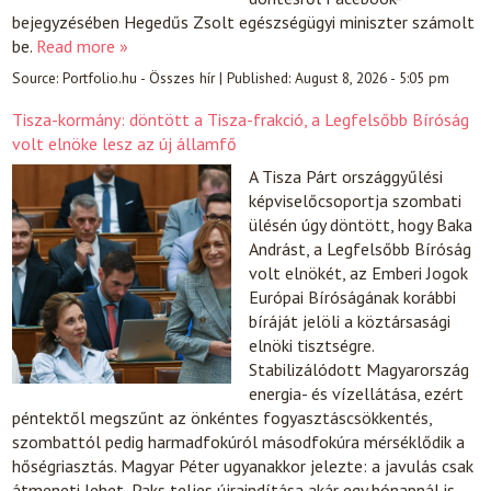
bejegyzésében Hegedűs Zsolt egészségügyi miniszter számolt
be.
Read more »
Source:
Portfolio.hu - Összes hír
|
Published:
August 8, 2026 - 5:05 pm
Tisza-kormány: döntött a Tisza-frakció, a Legfelsőbb Bíróság
volt elnöke lesz az új államfő
A Tisza Párt országgyűlési
képviselőcsoportja szombati
ülésén úgy döntött, hogy Baka
Andrást, a Legfelsőbb Bíróság
volt elnökét, az Emberi Jogok
Európai Bíróságának korábbi
bíráját jelöli a köztársasági
elnöki tisztségre.
Stabilizálódott Magyarország
energia- és vízellátása, ezért
péntektől megszűnt az önkéntes fogyasztáscsökkentés,
szombattól pedig harmadfokúról másodfokúra mérséklődik a
hőségriasztás. Magyar Péter ugyanakkor jelezte: a javulás csak
átmeneti lehet, Paks teljes újraindítása akár egy hónapnál is