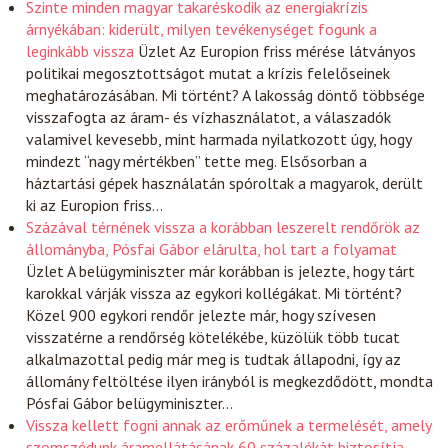
Szinte minden magyar takaréskodik az energiakrízis
árnyékában: kiderült, milyen tevékenységet fogunk a
leginkább vissza
Üzlet
Az Europion friss mérése látványos
politikai megosztottságot mutat a krízis felelőseinek
meghatározásában. Mi történt? A lakosság döntő többsége
visszafogta az áram- és vízhasználatot, a válaszadók
valamivel kevesebb, mint harmada nyilatkozott úgy, hogy
mindezt “nagy mértékben” tette meg. Elsősorban a
háztartási gépek használatán spóroltak a magyarok, derült
ki az Europion friss…
Százával térnének vissza a korábban leszerelt rendőrök az
állományba, Pósfai Gábor elárulta, hol tart a folyamat
Üzlet
A belügyminiszter már korábban is jelezte, hogy tárt
karokkal várják vissza az egykori kollégákat. Mi történt?
Közel 900 egykori rendőr jelezte már, hogy szívesen
visszatérne a rendőrség kötelékébe, küzölük több tucat
alkalmazottal pedig már meg is tudtak állapodni, így az
állomány feltöltése ilyen irányból is megkezdődött, mondta
Pósfai Gábor belügyminiszter…
Vissza kellett fogni annak az erőműnek a termelését, amely
szomszédunk áramellátásának 60 százalékát biztosítja