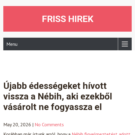
Skip
to
content
FRISS HIREK
Menu
Újabb édességeket hívott
vissza a Nébih, aki ezekből
vásárolt ne fogyassza el
May 20, 2026
|
No Comments
Korábban már írtunk arról, hogy a
Nébih figyelmeztetést adott