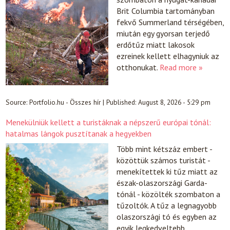
Brit Columbia tartományban
fekvő Summerland térségében,
miután egy gyorsan terjedő
erdőtűz miatt lakosok
ezreinek kellett elhagyniuk az
otthonukat.
Read more »
Source:
Portfolio.hu - Összes hír
|
Published:
August 8, 2026 - 5:29 pm
Menekülniük kellett a turistáknak a népszerű európai tónál:
hatalmas lángok pusztítanak a hegyekben
Több mint kétszáz embert -
közöttük számos turistát -
menekítettek ki tűz miatt az
észak-olaszországi Garda-
tónál - közölték szombaton a
tűzoltók. A tűz a legnagyobb
olaszországi tó és egyben az
egyik legkedveltebb