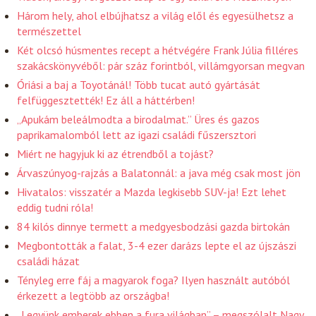
Három hely, ahol elbújhatsz a világ elől és egyesülhetsz a
természettel
Két olcsó húsmentes recept a hétvégére Frank Júlia filléres
szakácskönyvéből: pár száz forintból, villámgyorsan megvan
Óriási a baj a Toyotánál! Több tucat autó gyártását
felfüggesztették! Ez áll a háttérben!
„Apukám beleálmodta a birodalmat.” Üres és gazos
paprikamalomból lett az igazi családi fűszersztori
Miért ne hagyjuk ki az étrendből a tojást?
Árvaszúnyog-rajzás a Balatonnál: a java még csak most jön
Hivatalos: visszatér a Mazda legkisebb SUV-ja! Ezt lehet
eddig tudni róla!
84 kilós dinnye termett a medgyesbodzási gazda birtokán
Megbontották a falat, 3-4 ezer darázs lepte el az újszászi
családi házat
Tényleg erre fáj a magyarok foga? Ilyen használt autóból
érkezett a legtöbb az országba!
„Legyünk emberek ebben a fura világban” – megszólalt Nagy