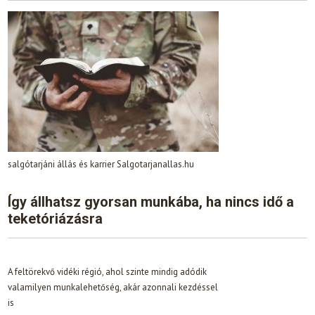
salgótarjáni állás és karrier Salgotarjanallas.hu
Így állhatsz gyorsan munkába, ha nincs idő a
teketóriázásra
A feltörekvő vidéki régió, ahol szinte mindig adódik
valamilyen munkalehetőség, akár azonnali kezdéssel
is