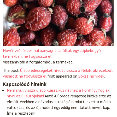
Növényvédőszer-hatóanyagot találtak egy csipkebogyó-
termékben: ne fogyassza el!
Visszahívták a forgalomból a terméket.
The post
Újabb édességeket hívott vissza a Nébih, aki ezekből
vásárolt ne fogyassza el
first appeared on
Sokszínű vidék
.
Kapcsolódó híreink
Nem nyúl vissza újabb klasszikus névhez a Ford! Így fogják
hívni az új autójukat!
Autó
A Fordot rengeteg kritika érte az
elmúlt években a névadási stratégiája miatt, ezért a márka
változtat, és az új modell egy eddig nem látott nevet kap.
Íme a részletek!