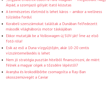
Árpád, a szomjazó gólyát itató közutas
A természetes életmód is lehet káros – amikor a wellness
túlzásba fordul
Korabeli szerszámokat találtak a Dunában felfedezett
második világháborús motor táskájában
Ekkor mutatják be a Volkswagen új SUV-ját! Íme az első
fotó róla!
Esik az eső a Duna vízgyűjtőjén, akár 10-20 centis
vízszintemelkedés is lehet
Nem jó stratégia pusztán hitelből finanszírozni, de miért
félnek a magyar cégek a tőzsdére lépéstől?
Aranyba és krokodilbőrbe csomagolta a Ray-Ban
okosszemüvegét a Caviar