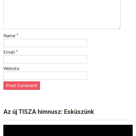
Name
*
Email
*
Website
Az új TISZA himnusz: Esküszünk
Video
Player