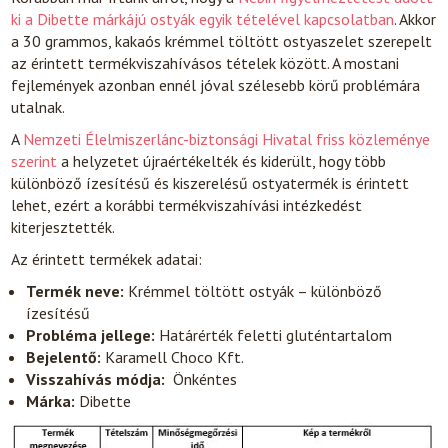
ki a Dibette márkájú ostyák egyik tételével kapcsolatban
. Akkor
a 30 grammos, kakaós krémmel töltött ostyaszelet szerepelt
az érintett termékviszahívásos tételek között. A mostani
fejlemények azonban ennél jóval szélesebb körű problémára
utalnak.
A
Nemzeti Élelmiszerlánc-biztonsági Hivatal friss közleménye
szerint
a helyzetet újraértékelték és kiderült, hogy több
különböző ízesítésű és kiszerelésű ostyatermék is érintett
lehet, ezért a korábbi termékviszahívási intézkedést
kiterjesztették.
Az érintett termékek adatai:
Termék neve:
Krémmel töltött ostyák – különböző
ízesítésű
Probléma jellege:
Határérték feletti gluténtartalom
Bejelentő:
Karamell Choco Kft.
Visszahívás módja:
Önkéntes
Márka:
Dibette