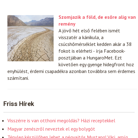
Szomjazik a föld, de esőre alig van
remény
A jövő hét első felében ismét
visszatér a kánikula, a
csúcshőmérséklet kedden akár a 38
fokot is elérheti - írja Facebook-
posztjában a HungaroMet. Ezt
követően egy gyenge hidegfront hoz
enyhülést, érdemi csapadékra azonban továbbra sem érdemes
számítani.
Friss Hírek
Visszérre is van otthoni megoldás? Házi receptekkel
Magyar zenészről neveztek el egy bolygót
Tényleg készülőben lehet a négyajtós Mustang! Várj, amíg