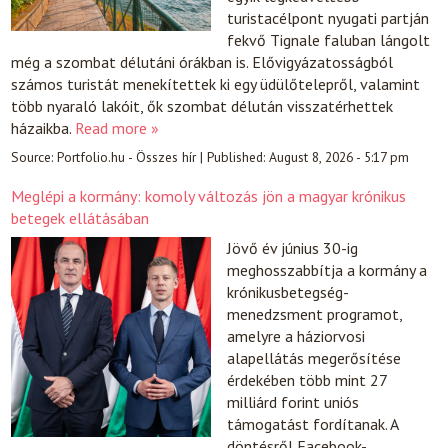
turistacélpont nyugati partján
fekvő Tignale faluban lángolt
még a szombat délutáni órákban is. Elővigyázatosságból
számos turistát menekítettek ki egy üdülőtelepről, valamint
több nyaraló lakóit, ők szombat délután visszatérhettek
házaikba.
Read more »
Source:
Portfolio.hu - Összes hír
|
Published:
August 8, 2026 - 5:17 pm
Meglépi a kormány: komoly változás jön a magyar krónikus
betegek ellátásában
Jövő év június 30-ig
meghosszabbítja a kormány a
krónikusbetegség-
menedzsment programot,
amelyre a háziorvosi
alapellátás megerősítése
érdekében több mint 27
milliárd forint uniós
támogatást fordítanak. A
döntésről Facebook-