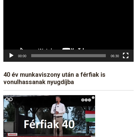
00:00
06:30
40 év munkaviszony után a férfiak is
vonulhassanak nyugdíjba