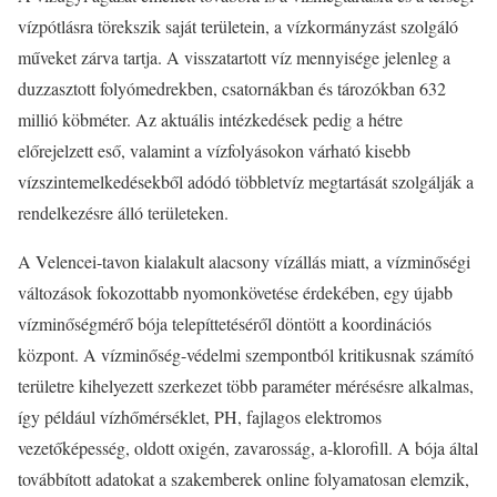
vízpótlásra törekszik saját területein, a vízkormányzást szolgáló
műveket zárva tartja. A visszatartott víz mennyisége jelenleg a
duzzasztott folyómedrekben, csatornákban és tározókban 632
millió köbméter. Az aktuális intézkedések pedig a hétre
előrejelzett eső, valamint a vízfolyásokon várható kisebb
vízszintemelkedésekből adódó többletvíz megtartását szolgálják a
rendelkezésre álló területeken.
A Velencei-tavon kialakult alacsony vízállás miatt, a vízminőségi
változások fokozottabb nyomonkövetése érdekében, egy újabb
vízminőségmérő bója telepíttetéséről döntött a koordinációs
központ. A vízminőség-védelmi szempontból kritikusnak számító
területre kihelyezett szerkezet több paraméter mérésésre alkalmas,
így például vízhőmérséklet, PH, fajlagos elektromos
vezetőképesség, oldott oxigén, zavarosság, a-klorofill. A bója által
továbbított adatokat a szakemberek online folyamatosan elemzik,