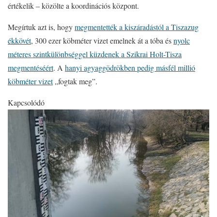
értékelik – közölte a koordinációs központ.
Megírtuk azt is, hogy
megmentették a kiszáradástól a Tiszazug
ékkövét
, 300 ezer köbméter vizet emelnek át a tóba és
nyolc
méteres szintkülönbséggel küzdenek a Szikrai Holt-Tisza
megmentéséért
. A
hanyi agyaggödrökben pedig másfél millió
köbméter vizet
„fogtak meg”.
Kapcsolódó