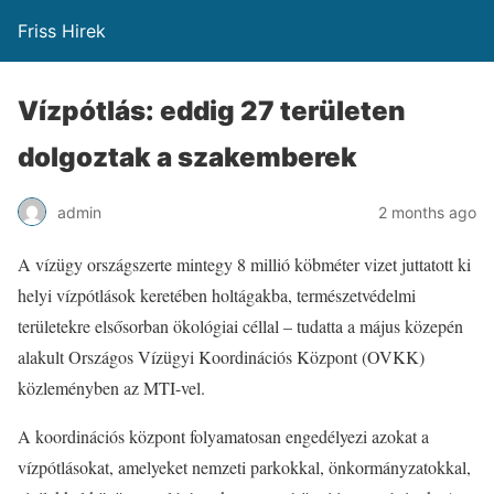
Friss Hirek
Vízpótlás: eddig 27 területen
dolgoztak a szakemberek
admin
2 months ago
A vízügy országszerte mintegy 8 millió köbméter vizet juttatott ki
helyi vízpótlások keretében holtágakba, természetvédelmi
területekre elsősorban ökológiai céllal – tudatta a május közepén
alakult Országos Vízügyi Koordinációs Központ (OVKK)
közleményben az MTI-vel.
A koordinációs központ folyamatosan engedélyezi azokat a
vízpótlásokat, amelyeket nemzeti parkokkal, önkormányzatokkal,