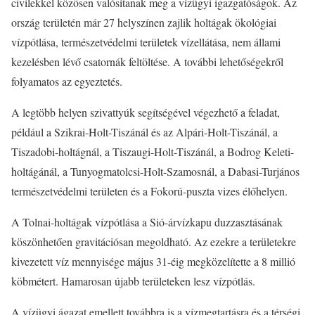
civilekkel közösen valósítanak meg a vízügyi igazgatóságok. Az
ország területén már 27 helyszínen zajlik holtágak ökológiai
vízpótlása, természetvédelmi területek vízellátása, nem állami
kezelésben lévő csatornák feltöltése. A további lehetőségekről
folyamatos az egyeztetés.
A legtöbb helyen szivattyúk segítségével végezhető a feladat,
például a Szikrai-Holt-Tiszánál és az Alpári-Holt-Tiszánál, a
Tiszadobi-holtágnál, a Tiszaugi-Holt-Tiszánál, a Bodrog Keleti-
holtágánál, a Tunyogmatolcsi-Holt-Szamosnál, a Dabasi-Turjános
természetvédelmi területen és a Fokorú-puszta vizes élőhelyen.
A Tolnai-holtágak vízpótlása a Sió-árvízkapu duzzasztásának
köszönhetően gravitációsan megoldható. Az ezekre a területekre
kivezetett víz mennyisége május 31-éig megközelítette a 8 millió
köbmétert. Hamarosan újabb területeken lesz vízpótlás.
A vízügyi ágazat emellett továbbra is a vízmegtartásra és a térségi