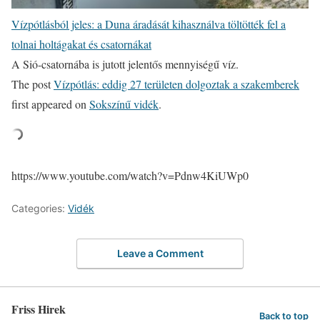
Vízpótlásból jeles: a Duna áradását kihasználva töltötték fel a
tolnai holtágakat és csatornákat
A Sió-csatornába is jutott jelentős mennyiségű víz.
The post
Vízpótlás: eddig 27 területen dolgoztak a szakemberek
first appeared on
Sokszínű vidék
.
https://www.youtube.com/watch?v=Pdnw4KiUWp0
Categories:
Vidék
Leave a Comment
Friss Hirek
Back to top