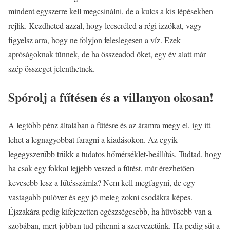
mindent egyszerre kell megcsinálni, de a kulcs a kis lépésekben
rejlik. Kezdheted azzal, hogy lecseréled a régi izzókat, vagy
figyelsz arra, hogy ne folyjon feleslegesen a víz. Ezek
apróságoknak tűnnek, de ha összeadod őket, egy év alatt már
szép összeget jelenthetnek.
Spórolj a fűtésen és a villanyon okosan!
A legtöbb pénz általában a fűtésre és az áramra megy el, így itt
lehet a legnagyobbat faragni a kiadásokon. Az egyik
legegyszerűbb trükk a tudatos hőmérséklet-beállítás. Tudtad, hogy
ha csak egy fokkal lejjebb veszed a fűtést, már érezhetően
kevesebb lesz a fűtésszámla? Nem kell megfagyni, de egy
vastagabb pulóver és egy jó meleg zokni csodákra képes.
Éjszakára pedig kifejezetten egészségesebb, ha hűvösebb van a
szobában, mert jobban tud pihenni a szervezetünk. Ha pedig süt a