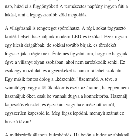
nap, húzd el a függönyöket! A természetes napfény ingyen fűti a
lakást, ami a legegyszerűbb zöld megoldás.
A világításnál is rengeteget spórolhatsz. A régi, sokat fogyasztó
körték helyett használjunk modern LED-es izzókat. Ezek ugyan
egy kicsit drágábbak, de sokkal tovább bírják, és töredékét
fogyasztják a régieknek. Érdemes figyelni arra, hogy ne hagyjuk
égve a villanyt olyan szobában, ahol nem tartózkodik senki. Ez
csak egy mozdulat, és a gyerekeket is hamar rá lehet szoktatni.
Egy másik fontos dolog a „készenléti” üzemmód. A tévé, a
számítógép vagy a töltők akkor is eszik az áramot, ha éppen nem
használjuk őket, csak be vannak dugva a konnektorba. Használj
kapcsolós elosztót, és éjszakára vagy ha elmész otthonról,
egyszerűen kapcsold le. Meg fogsz lepődni, mennyit számít ez
hosszú távon!
A nyílászárók állapota kulcskérdés. Ha bejön a hideg az ablaknál