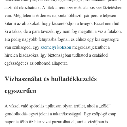
asztmát okozhatnak. A titok a rendszeres és alapos szellőztetésben
van. Még télen is érdemes naponta többször pár percre teljesen
kitárni az ablakokat, hogy kicserélődjön a levegő. Ezzel nem hűl
ki a lakás, de a pára távozik, így nem fog megállni a víz a falakon.
Ha pedig nagyobb felújításba fognál, és ehhez egy kis segítségre
van szükséged, egy
személyi kölcsön
megoldást jelenthet a
hirtelen kiadásokra. Így biztonságban tudhatod a családod
egészségét és az otthonod állapotát.
Vízhasználat és hulladékkezelés
egyszerűen
A vízzel való spórolás tipikusan olyan terület, ahol a „zöld”
gondolkodás egyet jelent a takarékossággal. Egy csöpögő csap
naponta több tíz liter vizet pazarolhat el, ami a vízdíjban is