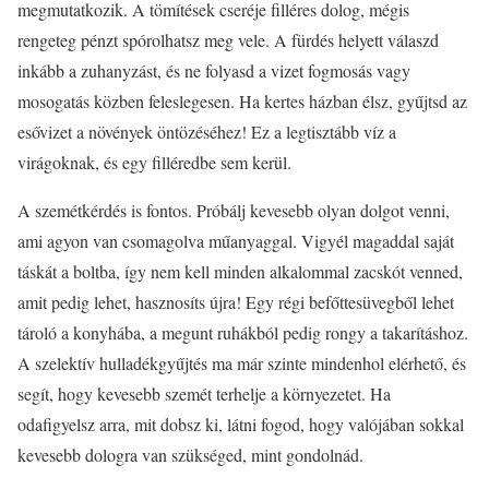
megmutatkozik. A tömítések cseréje filléres dolog, mégis
rengeteg pénzt spórolhatsz meg vele. A fürdés helyett válaszd
inkább a zuhanyzást, és ne folyasd a vizet fogmosás vagy
mosogatás közben feleslegesen. Ha kertes házban élsz, gyűjtsd az
esővizet a növények öntözéséhez! Ez a legtisztább víz a
virágoknak, és egy filléredbe sem kerül.
A szemétkérdés is fontos. Próbálj kevesebb olyan dolgot venni,
ami agyon van csomagolva műanyaggal. Vigyél magaddal saját
táskát a boltba, így nem kell minden alkalommal zacskót venned,
amit pedig lehet, hasznosíts újra! Egy régi befőttesüvegből lehet
tároló a konyhába, a megunt ruhákból pedig rongy a takarításhoz.
A szelektív hulladékgyűjtés ma már szinte mindenhol elérhető, és
segít, hogy kevesebb szemét terhelje a környezetet. Ha
odafigyelsz arra, mit dobsz ki, látni fogod, hogy valójában sokkal
kevesebb dologra van szükséged, mint gondolnád.