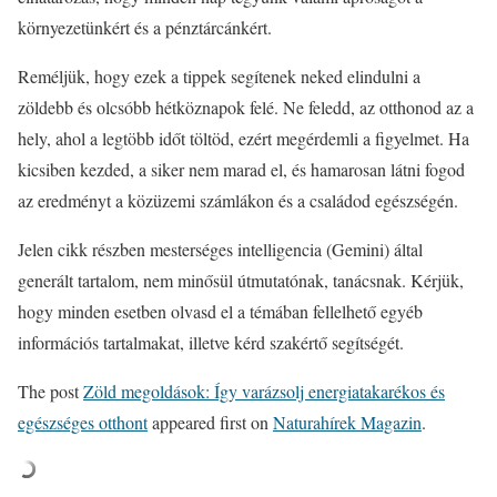
környezetünkért és a pénztárcánkért.
Reméljük, hogy ezek a tippek segítenek neked elindulni a
zöldebb és olcsóbb hétköznapok felé. Ne feledd, az otthonod az a
hely, ahol a legtöbb időt töltöd, ezért megérdemli a figyelmet. Ha
kicsiben kezded, a siker nem marad el, és hamarosan látni fogod
az eredményt a közüzemi számlákon és a családod egészségén.
Jelen cikk részben mesterséges intelligencia (Gemini) által
generált tartalom, nem minősül útmutatónak, tanácsnak. Kérjük,
hogy minden esetben olvasd el a témában fellelhető egyéb
információs tartalmakat, illetve kérd szakértő segítségét.
The post
Zöld megoldások: Így varázsolj energiatakarékos és
egészséges otthont
appeared first on
Naturahírek Magazin
.