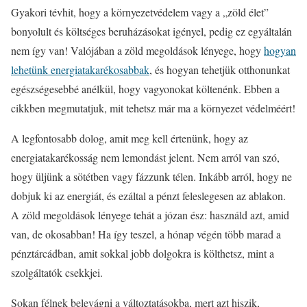
Gyakori tévhit, hogy a környezetvédelem vagy a „zöld élet”
bonyolult és költséges beruházásokat igényel, pedig ez egyáltalán
nem így van! Valójában a zöld megoldások lényege, hogy
hogyan
lehetünk energiatakarékosabbak
, és hogyan tehetjük otthonunkat
egészségesebbé anélkül, hogy vagyonokat költenénk. Ebben a
cikkben megmutatjuk, mit tehetsz már ma a környezet védelméért!
A legfontosabb dolog, amit meg kell értenünk, hogy az
energiatakarékosság nem lemondást jelent. Nem arról van szó,
hogy üljünk a sötétben vagy fázzunk télen. Inkább arról, hogy ne
dobjuk ki az energiát, és ezáltal a pénzt feleslegesen az ablakon.
A zöld megoldások lényege tehát a józan ész: használd azt, amid
van, de okosabban! Ha így teszel, a hónap végén több marad a
pénztárcádban, amit sokkal jobb dolgokra is költhetsz, mint a
szolgáltatók csekkjei.
Sokan félnek belevágni a változtatásokba, mert azt hiszik,