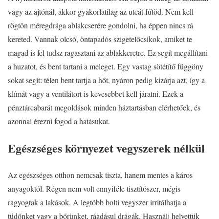
vagy az ajtónál, akkor gyakorlatilag az utcát fűtöd. Nem kell
rögtön méregdrága ablakcserére gondolni, ha éppen nincs rá
kereted. Vannak olcsó, öntapadós szigetelőcsíkok, amiket te
magad is fel tudsz ragasztani az ablakkeretre. Ez segít megállítani
a huzatot, és bent tartani a meleget. Egy vastag sötétítő függöny
sokat segít: télen bent tartja a hőt, nyáron pedig kizárja azt, így a
klímát vagy a ventilátort is kevesebbet kell járatni. Ezek a
pénztárcabarát megoldások minden háztartásban elérhetőek, és
azonnal érezni fogod a hatásukat.
Egészséges környezet vegyszerek nélkül
Az egészséges otthon nemcsak tiszta, hanem mentes a káros
anyagoktól. Régen nem volt ennyiféle tisztítószer, mégis
ragyogtak a lakások. A legtöbb bolti vegyszer irritálhatja a
tüdőnket vagy a bőrünket, ráadásul drágák. Használj helyettük