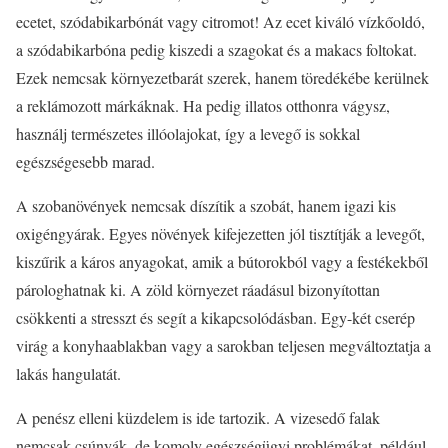
ecetet, szódabikarbónát vagy citromot! Az ecet kiváló vízkőoldó,
a szódabikarbóna pedig kiszedi a szagokat és a makacs foltokat.
Ezek nemcsak környezetbarát szerek, hanem töredékébe kerülnek
a reklámozott márkáknak. Ha pedig illatos otthonra vágysz,
használj természetes illóolajokat, így a levegő is sokkal
egészségesebb marad.
A szobanövények nemcsak díszítik a szobát, hanem igazi kis
oxigéngyárak. Egyes növények kifejezetten jól tisztítják a levegőt,
kiszűrik a káros anyagokat, amik a bútorokból vagy a festékekből
párologhatnak ki. A zöld környezet ráadásul bizonyítottan
csökkenti a stresszt és segít a kikapcsolódásban. Egy-két cserép
virág a konyhaablakban vagy a sarokban teljesen megváltoztatja a
lakás hangulatát.
A penész elleni küzdelem is ide tartozik. A vizesedő falak
nemcsak csúnyák, de komoly egészségügyi problémákat, például