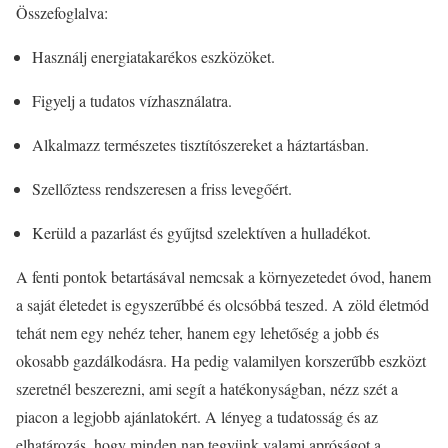
Összefoglalva:
Használj energiatakarékos eszközöket.
Figyelj a tudatos vízhasználatra.
Alkalmazz természetes tisztítószereket a háztartásban.
Szellőztess rendszeresen a friss levegőért.
Kerüld a pazarlást és gyűjtsd szelektíven a hulladékot.
A fenti pontok betartásával nemcsak a környezetedet óvod, hanem
a saját életedet is egyszerűbbé és olcsóbbá teszed. A zöld életmód
tehát nem egy nehéz teher, hanem egy lehetőség a jobb és
okosabb gazdálkodásra. Ha pedig valamilyen korszerűbb eszközt
szeretnél beszerezni, ami segít a hatékonyságban, nézz szét a
piacon a legjobb ajánlatokért. A lényeg a tudatosság és az
elhatározás, hogy minden nap tegyünk valami apróságot a