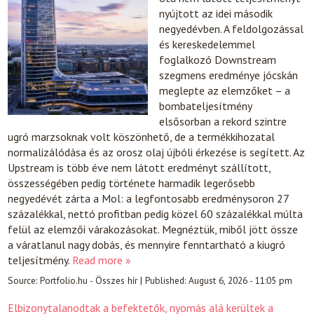
nyújtott az idei második
negyedévben. A feldolgozással
és kereskedelemmel
foglalkozó Downstream
szegmens eredménye jócskán
meglepte az elemzőket – a
bombateljesítmény
elsősorban a rekord szintre
ugró marzsoknak volt köszönhető, de a termékkihozatal
normalizálódása és az orosz olaj újbóli érkezése is segített. Az
Upstream is több éve nem látott eredményt szállított,
összességében pedig története harmadik legerősebb
negyedévét zárta a Mol: a legfontosabb eredménysoron 27
százalékkal, nettó profitban pedig közel 60 százalékkal múlta
felül az elemzői várakozásokat. Megnéztük, miből jött össze
a váratlanul nagy dobás, és mennyire fenntartható a kiugró
teljesítmény.
Read more »
Source:
Portfolio.hu - Összes hír
|
Published:
August 6, 2026 - 11:05 pm
Elbizonytalanodtak a befektetők, nyomás alá kerültek a