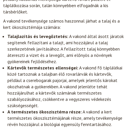
táplálkozása során, talán könnyebben elfogadnák a kis
társbérlőket.
A vakond tevékenysége számos haszonnal járhat a talaj és a
kert ökoszisztémája számára:
Talajlazítás és levegőztetés:
A vakond által ásott járatok
segítenek fellazítani a talajt, ami hozzájárul a talaj
szerkezetének javításához. A fellazított talaj könnyebben
átereszti a vizet és a levegőt, ami előnyös a növények
gyökereinek fejlődéséhez.
Kártevők természetes ellenségei:
A vakond fő táplálékai
közé tartoznak a talajban élő rovarlárvák és kártevők,
például a cserebogarak pajorjai, amelyek jelentős károkat
okozhatnak a gyökerekben. A vakond jelenléte tehát
hozzájárulhat a kártevők számának természetes
szabályozásához, csökkentve a vegyszeres védekezés
szükségességét.
A természetes ökoszisztéma része:
A vakond a kert
természetes ökoszisztémájának része, amely tevékenysége
révén hozzájárul a biológiai egyensúly fenntartásához.