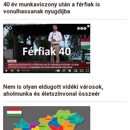
40 év munkaviszony után a férfiak is
vonulhassanak nyugdíjba
Nem is olyan eldugott vidéki városok,
aholmunka és életszínvonal összeér