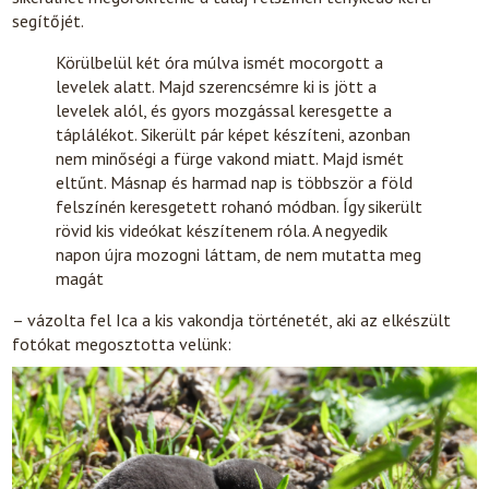
segítőjét.
Körülbelül két óra múlva ismét mocorgott a
levelek alatt. Majd szerencsémre ki is jött a
levelek alól, és gyors mozgással keresgette a
táplálékot. Sikerült pár képet készíteni, azonban
nem minőségi a fürge vakond miatt. Majd ismét
eltűnt. Másnap és harmad nap is többször a föld
felszínén keresgetett rohanó módban. Így sikerült
rövid kis videókat készítenem róla. A negyedik
napon újra mozogni láttam, de nem mutatta meg
magát
– vázolta fel Ica a kis vakondja történetét, aki az elkészült
fotókat megosztotta velünk: