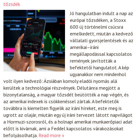
tőzsdék
Jó hangulatban indult a nap az
európai tőzsdéken, a Stoxx
600 új történelmi csúcsra
emelkedett, miután a kedvező
vállalati gyorsjelentések és az
amerikai–iráni
megállapodással kapcsolatos
remények javították a
befektetői hangulatot. A kép
ugyanakkor nem mindenhol
volt ilyen kedvező: Ázsiában komoly eladói nyomás alá
kerültek a technológiai részvények. Délutánra megjött a
bizonytalanság, a magyar tőzsdét beütötték a nap végén, és
az amerikai indexek is csökkenéssel zártak. A befektetők
továbbra is kiemelten figyelik az iráni híreket, este meg is
ugrott az olajár, miután egy új iráni tervezet látott napvilágot
a Hormuzi-szorosról, és a holnapi amerikai munkaerőpiaci adat
előtt is kivárnak, ami a Feddel kapcsolatos várakozásokat
befolyásolhatja.
Read more »