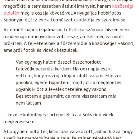
megörökíti a természetben átélt élményeit, hanem
közösségi
oldalán
meg is osztja követőivel. A nyugdíjas hobbifotós
Soponyán él, tíz éve a természet csodálója és szerelmese.
Az elmúlt napok izgalmasan teltek Ica számára, hiszen nem
mindennapi élményekben volt része, amiket meg is tudott
örökíteni. A felvételeinek a főszereplője a közönséges vakond,
amelyről fotók és videók készültek.
Van egy nagy halom ősszel összehordott
falevélkupacunk a kertben. Három napja észre
vettem, hogy mozog a kupac alatt valami. Először
pocokra, egérre tippeltem, majd jött a meglepetés,
ugyanis kijött a levelek tetejére egy vakond.
Besiettem a gépemért, de mire visszaértem már
nem láttam
– kezdte különleges történetét Ica a Sokszínű vidék
megkeresésére.
A hölgy nem adta fel, kitartóan várakozott, abban bízva, hogy
sikerülhet megörökítenie a talaj felszínén ténykedő kerti