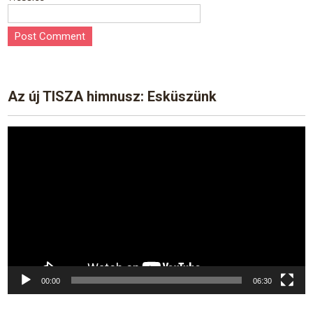
Az új TISZA himnusz: Esküszünk
Video
Player
00:00
06:30