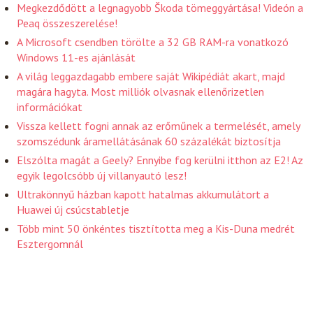
Megkezdődött a legnagyobb Škoda tömeggyártása! Videón a
Peaq összeszerelése!
A Microsoft csendben törölte a 32 GB RAM-ra vonatkozó
Windows 11-es ajánlását
A világ leggazdagabb embere saját Wikipédiát akart, majd
magára hagyta. Most milliók olvasnak ellenőrizetlen
információkat
Vissza kellett fogni annak az erőműnek a termelését, amely
szomszédunk áramellátásának 60 százalékát biztosítja
Elszólta magát a Geely? Ennyibe fog kerülni itthon az E2! Az
egyik legolcsóbb új villanyautó lesz!
Ultrakönnyű házban kapott hatalmas akkumulátort a
Huawei új csúcstabletje
Több mint 50 önkéntes tisztította meg a Kis-Duna medrét
Esztergomnál