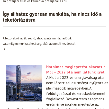
salgótarjáni állás és karrier Salgotarjanallas.hu
Így állhatsz gyorsan munkába, ha nincs idő a
teketóriázásra
A feltörekvő vidéki régió, ahol szinte mindig adódik
valamilyen munkalehetőség, akár azonnali kezdéssel
is
Hatalmas meglepetést okozott a
Mol – 2022 óta nem láttunk ilyet
A Mol a 2022-es energiaválság óta
nem látott teljesítményt nyújtott az
idei második negyedévben. A
feldolgozással és kereskedelemmel
foglalkozó Downstream szegmens
eredménye jócskán meglepte az