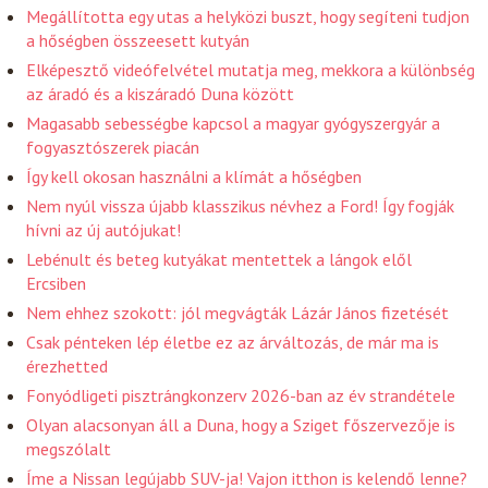
Megállította egy utas a helyközi buszt, hogy segíteni tudjon
a hőségben összeesett kutyán
Elképesztő videófelvétel mutatja meg, mekkora a különbség
az áradó és a kiszáradó Duna között
Magasabb sebességbe kapcsol a magyar gyógyszergyár a
fogyasztószerek piacán
Így kell okosan használni a klímát a hőségben
Nem nyúl vissza újabb klasszikus névhez a Ford! Így fogják
hívni az új autójukat!
Lebénult és beteg kutyákat mentettek a lángok elől
Ercsiben
Nem ehhez szokott: jól megvágták Lázár János fizetését
Csak pénteken lép életbe ez az árváltozás, de már ma is
érezhetted
Fonyódligeti pisztrángkonzerv 2026-ban az év strandétele
Olyan alacsonyan áll a Duna, hogy a Sziget főszervezője is
megszólalt
Íme a Nissan legújabb SUV-ja! Vajon itthon is kelendő lenne?