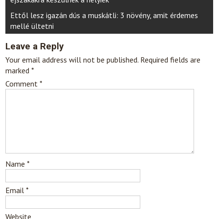
navigation
Ettől lesz igazán dús a muskátli: 3 növény, amit érdemes
mellé ültetni
Leave a Reply
Your email address will not be published.
Required fields are
marked
*
Comment
*
Name
*
Email
*
Website