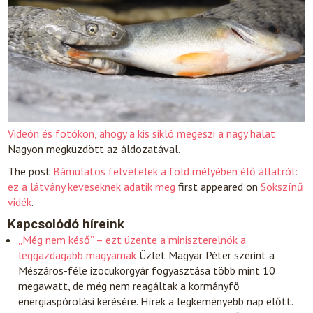
Videón és fotókon, ahogy a kis sikló megeszi a nagy halat
Nagyon megküzdött az áldozatával.
The post
Bámulatos felvételek a föld mélyében élő állatról:
ez a látvány keveseknek adatik meg
first appeared on
Sokszínű
vidék
.
Kapcsolódó híreink
„Még nem késő” – ezt üzente a miniszterelnök a
leggazdagabb magyarnak
Üzlet
Magyar Péter szerint a
Mészáros-féle izocukorgyár fogyasztása több mint 10
megawatt, de még nem reagáltak a kormányfő
energiaspórolási kérésére. Hírek a legkeményebb nap előtt.