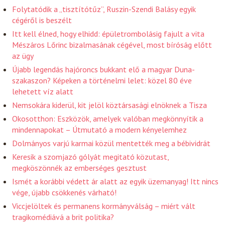
Folytatódik a „tisztítótűz”, Ruszin-Szendi Balásy egyik
cégéről is beszélt
Itt kell élned, hogy elhidd: épületrombolásig fajult a vita
Mészáros Lőrinc bizalmasának cégével, most bíróság előtt
az ügy
Újabb legendás hajóroncs bukkant elő a magyar Duna-
szakaszon? Képeken a történelmi lelet: közel 80 éve
lehetett víz alatt
Nemsokára kiderül, kit jelöl köztársasági elnöknek a Tisza
Okosotthon: Eszközök, amelyek valóban megkönnyítik a
mindennapokat – Útmutató a modern kényelemhez
Dolmányos varjú karmai közül mentették meg a bébividrát
Keresik a szomjazó gólyát megitató közutast,
megköszönnék az emberséges gesztust
Ismét a korábbi védett ár alatt az egyik üzemanyag! Itt nincs
vége, újabb csökkenés várható!
Viccjelöltek és permanens kormányválság – miért vált
tragikomédiává a brit politika?