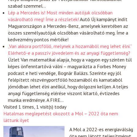
szabad szemmel…
Lép a Mercedes is! Most minden autójuk olcsóbban
vásárolható meg! Íme a részletek!
Autó
Új kampányt indít
Magyarországon a Mercedes-Benz, amelynek keretében az
összes személyautójuk olcsóbban vásárolható meg. Íme a
kedvezmény pontos mértéke!
„Van akkora portfólió, melynek a hozamából meg lehet élni.”
Elérhető-e a passzív jövedelem és az anyagi függetlenség?
Üzlet
Van matematikai alapja, hogy a vagyon egy szinten túl
képes önfenntartóvá válni – magyarázta a Forbes Money
podcast e heti vendége, Bognár Balázs. Szerinte egy jól
felépített részvényportfólió hozamából és kamataiból
jómódban lehet élni anélkül, hogy dolgozni kelljen. A teljes
anyagi függetlenség elérése viszont kitartó, évtizedes
munka eredménye. A FIRE…
Visited 1 times, 1 visit(s) today
Hatalmas meglepetést okozott a Mol – 2022 óta nem
láttunk ilyet
A Mol a 2022-es energiaválság
óta nem látott teljesítményt