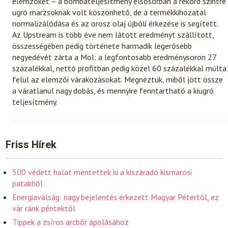
elemzőket – a bombateljesítmény elsősorban a rekord szintre
ugró marzsoknak volt köszönhető, de a termékkihozatal
normalizálódása és az orosz olaj újbóli érkezése is segített.
Az Upstream is több éve nem látott eredményt szállított,
összességében pedig története harmadik legerősebb
negyedévét zárta a Mol: a legfontosabb eredménysoron 27
százalékkal, nettó profitban pedig közel 60 százalékkal múlta
felül az elemzői várakozásokat. Megnéztük, miből jött össze
a váratlanul nagy dobás, és mennyire fenntartható a kiugró
teljesítmény.
Friss Hírek
500 védett halat mentettek ki a kiszáradó kismarosi
patakból
Energiaválság: nagy bejelentés érkezett Magyar Pétertől, ez
vár ránk péntektől
Tippek a zsíros arcbőr ápolásához