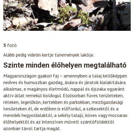
5
fotó
Alább pedig videón kertje tünemények lakója:
Szinte minden élőhelyen megtalálható
Magyarországon gyakori faj – amennyiben a talaj kellőképpen
nedves és humuszban gazdag, ásásra és járatok kialakítására
alkalmas, e magányos életmódú, nappal és éjszaka egyaránt
aktív állat remekül boldogul. Elsősorban füves területeken,
réteken, legelőkön, kertekben és parkokban, mezőgazdasági
területeken él, de erdőben is előfordul, a szikesektől és a
meredek hegyoldalaktól, a sekély talajú, köves vagy mocsaras
élőhelyektől és az intenzíven művelt szántóföldektől
azonban távol tartja magát.