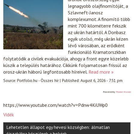
legnagyobb olajfinomítóját, a
Szlavneft-Janosz
komplexumot. A finomító több
mint 700 kilométerre fekszik
az ukrán határtól. A Donbasz
egyik utolsó, még ukrán kézen
lévő városában, az erődként
funkcionáló Kramatorszkban
folytatódik a civilek evakuációja, ahogy a front egyre közelebb
kúszik a település határához. Cikkünk folyamatosan frissül az
orosz-ukrán háború legfontosabb híreivel.
Read more »
Source:
Portfolio.hu - Összes hír
|
Published:
August 6, 2026 - 7:51 pm
Powered by
Theme Mason
https://www.youtube.com/watch?v=Pdnw4KiUWp0
Vidék
Post
Lehetetlen állapot egy hevesi községben: álmatlan
éjszakákra készülnek a helyiek