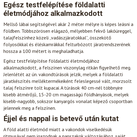
Egész testfelépítése földalatti
életmódjához alkalmazkodott
Mellső lábai segítségével akár 2 méter mélyre is képes leásni a
földben. Többszörösen elágazó, mélyebben fekvő lakóüreggel,
talajfelszínhez közeli „vadászjáratokkal”, összekötő
folyosókkal és éléskamrákkal felturbózott járatrendszerének
hossza a 100 métert is meghaladhatja.
Egész testfelépítése földalatti életmódjához
alkalmazkodott, a felszínen viszonylag ritkán figyelhető meg.
Jelenlétét az ún. vakondtúrások jelzik, melyek a földalatti
járatkészítés melléktermékeiként feleslegessé vált, morzsolt
talaj felszínre tolt kupacai. A túrások 40 cm-nél többnyire
kisebb átmérőjű, 15-20 cm magasságú földhányások, melyek
kisebb-nagyobb, sokszor kanyargós vonalat képező csoportban
jelennek meg a felszínen.
Éjjel és nappal is betevő után kutat
A föld alatti életmód miatt a vakondok viselkedésük
ritmusával nem igazodnak a napszakok változásához, saját