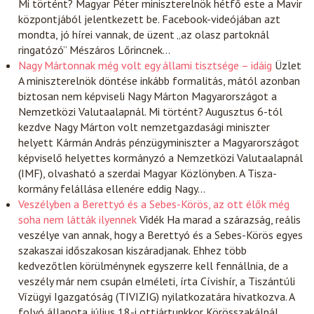
Mi történt? Magyar Péter miniszterelnök hétfő este a Mavir
központjából jelentkezett be. Facebook-videójában azt
mondta, jó hírei vannak, de üzent „az olasz partoknál
ringatózó” Mészáros Lőrincnek…
Nagy Mártonnak még volt egy állami tisztsége – idáig
Üzlet
A miniszterelnök döntése inkább formalitás, mától azonban
biztosan nem képviseli Nagy Márton Magyarországot a
Nemzetközi Valutaalapnál. Mi történt? Augusztus 6-tól
kezdve Nagy Márton volt nemzetgazdasági miniszter
helyett Kármán András pénzügyminiszter a Magyarországot
képviselő helyettes kormányzó a Nemzetközi Valutaalapnál
(IMF), olvasható a szerdai Magyar Közlönyben. A Tisza-
kormány felállása ellenére eddig Nagy…
Veszélyben a Berettyó és a Sebes-Körös, az ott élők még
soha nem látták ilyennek
Vidék
Ha marad a szárazság, reális
veszélye van annak, hogy a Berettyó és a Sebes-Körös egyes
szakaszai időszakosan kiszáradjanak. Ehhez több
kedvezőtlen körülménynek egyszerre kell fennállnia, de a
veszély már nem csupán elméleti, írta Cívishír, a Tiszántúli
Vízügyi Igazgatóság (TIVIZIG) nyilatkozatára hivatkozva. A
folyó állapota július 18-i ottjártunkkor Körösszakálnál