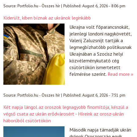
Source:
Portfolio.hu - Összes hír
|
Published:
August 6, 2026 - 8:06 pm
Kiderült, kiben bíznak az ukránok leginkább
Ukrajna volt főparancsnokát,
jelenlegi londoni nagykövetét,
Valerij Zaluzsnijt tartják a
legmegbízhatóbb politikusnak
Ukrajnában a Szocisz helyi
közvéleménykutató cég
csütörtökön ismertetett
felmérése szerint.
Read more »
Source:
Portfolio.hu - Összes hír
|
Published:
August 6, 2026 - 7:51 pm
Két napja lángol az oroszok legnagyobb finomítója, készül a
végső csata az ukrán erődvárosért - Híreink az orosz-ukrán
háborúból csütörtökön
Második napja támadják ukrán
drónok Oroszország egyik