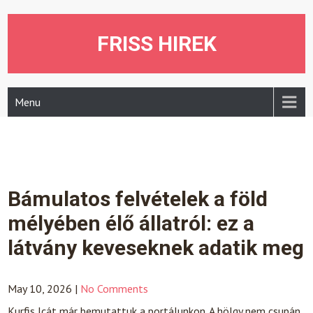
Skip
to
content
FRISS HIREK
Menu
Bámulatos felvételek a föld
mélyében élő állatról: ez a
látvány keveseknek adatik meg
May 10, 2026
|
No Comments
Kurfis Icát már bemutattuk a portálunkon. A hölgy nem csupán