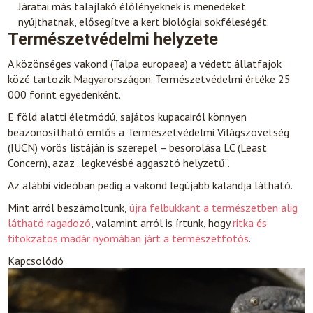
Járatai más talajlakó élőlényeknek is menedéket
nyújthatnak, elősegítve a kert biológiai sokféleségét.
Természetvédelmi helyzete
A közönséges vakond (Talpa europaea) a védett állatfajok
közé tartozik Magyarországon. Természetvédelmi értéke 25
000 forint egyedenként.
E föld alatti életmódú, sajátos kupacairól könnyen
beazonosítható emlős a Természetvédelmi Világszövetség
(IUCN) vörös listáján is szerepel – besorolása LC (Least
Concern), azaz „legkevésbé aggasztó helyzetű”.
Az alábbi videóban pedig a vakond legújabb kalandja látható.
Mint arról beszámoltunk,
újra felbukkant a természetben alig
látható ragadozó
, valamint arról is írtunk, hogy
ritka és
titokzatos madár nyomában járt a természetfotós
.
Kapcsolódó