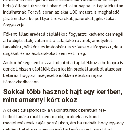
belső állapotuk szerint akár éjjel, akár nappal is táplálék után
indulhatnak. Portyái során az akár 100 métert is meghaladó
járatrendszerbe pottyant rovarokat, pajorokat, gilisztákat
fogyasztja.
Főként állati eredetű táplálékot fogyaszt: kedvenc csemegéi
a földigiliszták, valamint a talajlakó rovarok, amelyeket
lárvaként, bábként és imágóként is szívesen elfogyaszt, de a
csigákat és az ászkarákokat sem veti meg.
Amikor bőségesen hozzá tud jutni a táplálékhoz a holnapra is
gondol, hiszen táplálékbőség idején prédaállataiból alaposan
betáraz, hogy az ínségesebb időkben éléskamrájára
támaszkodhasson.
Sokkal több hasznot hajt egy kertben,
mint amennyi kárt okoz
A kiskert tulajdonosok a vakondtúrások kéretlen fel-
felbukkanása miatt nem mindig örülnek a vakond
megjelenésének saját portájukon, ám ha tudnák, hogy egy-egy
példány hatalmas mennyiségű kártevő rovart pusztít el