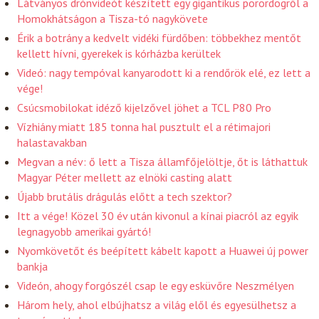
Látványos drónvideót készített egy gigantikus porördögről a
Homokhátságon a Tisza-tó nagykövete
Érik a botrány a kedvelt vidéki fürdőben: többekhez mentőt
kellett hívni, gyerekek is kórházba kerültek
Videó: nagy tempóval kanyarodott ki a rendőrök elé, ez lett a
vége!
Csúcsmobilokat idéző kijelzővel jöhet a TCL P80 Pro
Vízhiány miatt 185 tonna hal pusztult el a rétimajori
halastavakban
Megvan a név: ő lett a Tisza államfőjelöltje, őt is láthattuk
Magyar Péter mellett az elnöki casting alatt
Újabb brutális drágulás előtt a tech szektor?
Itt a vége! Közel 30 év után kivonul a kínai piacról az egyik
legnagyobb amerikai gyártó!
Nyomkövetőt és beépített kábelt kapott a Huawei új power
bankja
Videón, ahogy forgószél csap le egy esküvőre Neszmélyen
Három hely, ahol elbújhatsz a világ elől és egyesülhetsz a