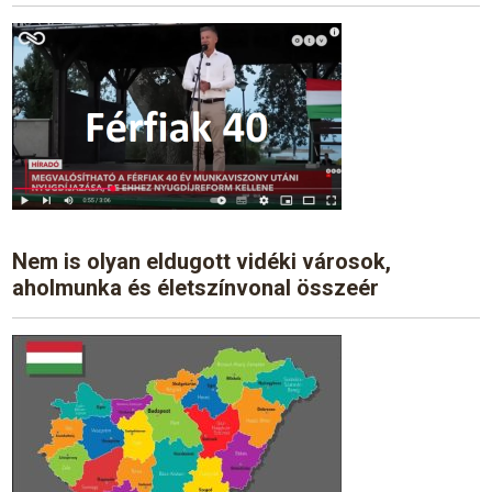
Nem is olyan eldugott vidéki városok,
aholmunka és életszínvonal összeér