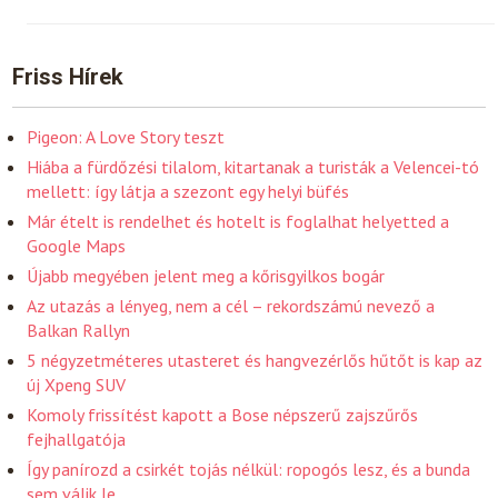
Friss Hírek
Pigeon: A Love Story teszt
Hiába a fürdőzési tilalom, kitartanak a turisták a Velencei-tó
mellett: így látja a szezont egy helyi büfés
Már ételt is rendelhet és hotelt is foglalhat helyetted a
Google Maps
Újabb megyében jelent meg a kőrisgyilkos bogár
Az utazás a lényeg, nem a cél – rekordszámú nevező a
Balkan Rallyn
5 négyzetméteres utasteret és hangvezérlős hűtőt is kap az
új Xpeng SUV
Komoly frissítést kapott a Bose népszerű zajszűrős
fejhallgatója
Így panírozd a csirkét tojás nélkül: ropogós lesz, és a bunda
sem válik le