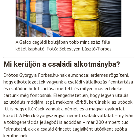
A Galco ceglédi boltjában több mint száz féle
kötél kapható. Fotó: Sebestyén László/Forbes
Mi kerüljön a családi alkotmányba?
Drótos György a Forbes.hu-nak elmondta: érdemes rögzíteni,
hogy elkötelezettek vagyunk a családi vállalkozás fenntartása
és családon belül tartása mellett és milyen más értékeket
tartunk még fontosnak. Elengedhetetlen, hogy legyen utalás
az utódlás módjára is: pl. mekkora körből kerülnek ki az utódok.
Itt is nagy eltérések vannak a német és a magyar gyakorlat
között. A Merck Gyógyszergyár német családi vállalat – nyilván
a többgenerációs jellegből is adódóan – már 200 embert tud
felmutatni, akik a család érintett tagjaiként utódként szóba
kerülhetnek.