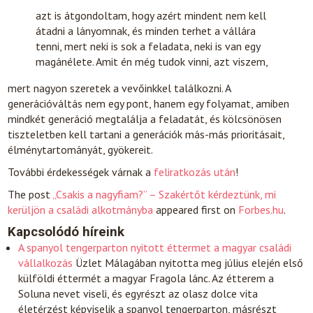
azt is átgondoltam, hogy azért mindent nem kell
átadni a lányomnak, és minden terhet a vállára
tenni, mert neki is sok a feladata, neki is van egy
magánélete. Amit én még tudok vinni, azt viszem,
mert nagyon szeretek a vevőinkkel találkozni. A
generációváltás nem egy pont, hanem egy folyamat, amiben
mindkét generáció megtalálja a feladatát, és kölcsönösen
tiszteletben kell tartani a generációk más-más prioritásait,
élménytartományát, gyökereit.
További érdekességek várnak a
feliratkozás után
!
The post
„Csakis a nagyfiam?” – Szakértőt kérdeztünk, mi
kerüljön a családi alkotmányba
appeared first on
Forbes.hu
.
Kapcsolódó híreink
A spanyol tengerparton nyitott éttermet a magyar családi
vállalkozás
Üzlet
Málagában nyitotta meg július elején első
külföldi éttermét a magyar Fragola lánc. Az étterem a
Soluna nevet viseli, és egyrészt az olasz dolce vita
életérzést képviselik a spanyol tengerparton, másrészt