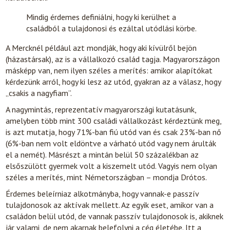
Mindig érdemes definiálni, hogy ki kerülhet a
családból a tulajdonosi és ezáltal utódlási körbe.
A Mercknél például azt mondják, hogy aki kívülről bejön
(házastársak), az is a vállalkozó család tagja. Magyarországon
másképp van, nem ilyen széles a merítés: amikor alapítókat
kérdezünk arról, hogy ki lesz az utód, gyakran az a válasz, hogy
„csakis a nagyfiam”.
A nagymintás, reprezentatív magyarországi kutatásunk,
amelyben több mint 300 családi vállalkozást kérdeztünk meg,
is azt mutatja, hogy 71%-ban fiú utód van és csak 23%-ban nő
(6%-ban nem volt eldöntve a várható utód vagy nem árulták
el a nemét). Másrészt a mintán belül 50 százalékban az
elsőszülött gyermek volt a kiszemelt utód. Vagyis nem olyan
széles a merítés, mint Németországban – mondja Drótos.
Érdemes beleírniaz alkotmányba, hogy vannak-e passzív
tulajdonosok az aktívak mellett. Az egyik eset, amikor van a
családon belül utód, de vannak passzív tulajdonosok is, akiknek
jár valami, de nem akarnak belefolyni a cég életébe. Itt a