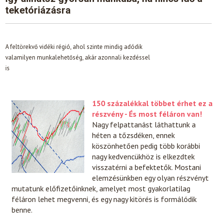
teketóriázásra
A feltörekvő vidéki régió, ahol szinte mindig adódik
valamilyen munkalehetőség, akár azonnali kezdéssel
is
150 százalékkal többet érhet ez a
részvény - És most féláron van!
Nagy felpattanást láthattunk a
héten a tőzsdéken, ennek
köszönhetően pedig több korábbi
nagy kedvencükhöz is elkezdtek
visszatérni a befektetők. Mostani
elemzésünkben egy olyan részvényt
mutatunk előfizetőinknek, amelyet most gyakorlatilag
féláron lehet megvenni, és egy nagy kitörés is formálódik
benne.