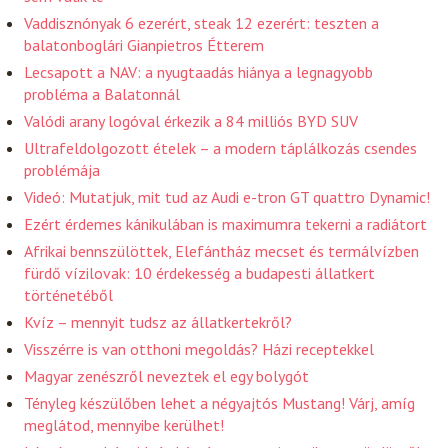
Vaddisznónyak 6 ezerért, steak 12 ezerért: teszten a
balatonboglári Gianpietros Étterem
Lecsapott a NAV: a nyugtaadás hiánya a legnagyobb
probléma a Balatonnál
Valódi arany logóval érkezik a 84 milliós BYD SUV
Ultrafeldolgozott ételek – a modern táplálkozás csendes
problémája
Videó: Mutatjuk, mit tud az Audi e-tron GT quattro Dynamic!
Ezért érdemes kánikulában is maximumra tekerni a radiátort
Afrikai bennszülöttek, Elefántház mecset és termálvízben
fürdő vízilovak: 10 érdekesség a budapesti állatkert
történetéből
Kvíz – mennyit tudsz az állatkertekről?
Visszérre is van otthoni megoldás? Házi receptekkel
Magyar zenészről neveztek el egy bolygót
Tényleg készülőben lehet a négyajtós Mustang! Várj, amíg
meglátod, mennyibe kerülhet!