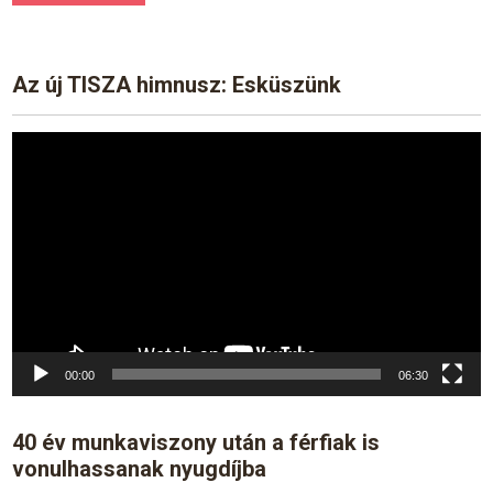
Az új TISZA himnusz: Esküszünk
Video
Player
00:00
06:30
40 év munkaviszony után a férfiak is
vonulhassanak nyugdíjba