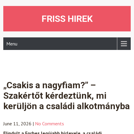
Skip
to
content
FRISS HIREK
Menu
„Csakis a nagyfiam?” –
Szakértőt kérdeztünk, mi
kerüljön a családi alkotmányba
June 11, 2026
|
No Comments
Elindult a Forbes legújabb hírlevele, a családi