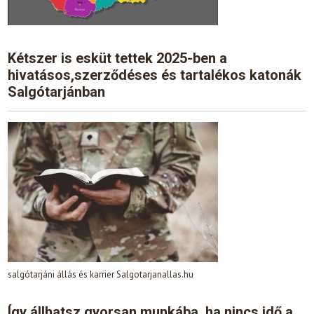
Kétszer is esküt tettek 2025-ben a
hivatásos,szerződéses és tartalékos katonák
Salgótarjánban
salgótarjáni állás és karrier Salgotarjanallas.hu
Így állhatsz gyorsan munkába, ha nincs idő a