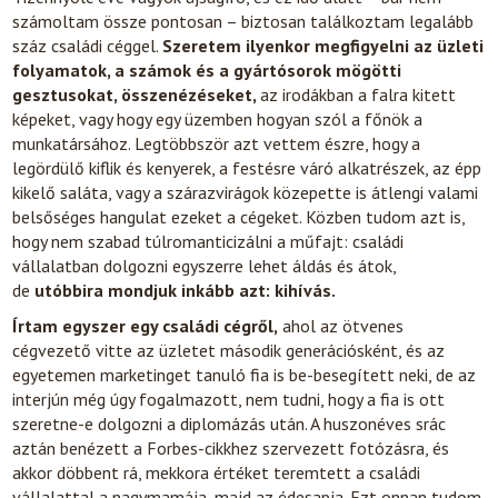
számoltam össze pontosan – biztosan találkoztam legalább
száz családi céggel.
Szeretem ilyenkor megfigyelni az üzleti
folyamatok, a számok és a gyártósorok mögötti
gesztusokat, összenézéseket,
az irodákban a falra kitett
képeket, vagy hogy egy üzemben hogyan szól a főnök a
munkatársához. Legtöbbször azt vettem észre, hogy a
legördülő kiflik és kenyerek, a festésre váró alkatrészek, az épp
kikelő saláta, vagy a szárazvirágok közepette is átlengi valami
belsőséges hangulat ezeket a cégeket. Közben tudom azt is,
hogy nem szabad túlromanticizálni a műfajt: családi
vállalatban dolgozni egyszerre lehet áldás és átok,
de
utóbbira mondjuk inkább azt: kihívás.
Írtam egyszer egy családi cégről,
ahol az ötvenes
cégvezető vitte az üzletet második generációsként, és az
egyetemen marketinget tanuló fia is be-besegített neki, de az
interjún még úgy fogalmazott, nem tudni, hogy a fia is ott
szeretne-e dolgozni a diplomázás után. A huszonéves srác
aztán benézett a Forbes-cikkhez szervezett fotózásra, és
akkor döbbent rá, mekkora értéket teremtett a családi
vállalattal a nagymamája, majd az édesapja. Ezt onnan tudom,