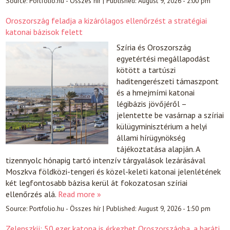
Source:
Portfolio.hu - Összes hír
|
Published:
August 9, 2026 - 2:00 pm
Oroszország feladja a kizárólagos ellenőrzést a stratégiai
katonai bázisok felett
Szíria és Oroszország
egyetértési megállapodást
kötött a tartúszi
haditengerészeti támaszpont
és a hmejmími katonai
légibázis jövőjéről –
jelentette be vasárnap a szíriai
külügyminisztérium a helyi
állami hírügynökség
tájékoztatása alapján. A
tizennyolc hónapig tartó intenzív tárgyalások lezárásával
Moszkva földközi-tengeri és közel-keleti katonai jelenlétének
két legfontosabb bázisa kerül át fokozatosan szíriai
ellenőrzés alá.
Read more »
Source:
Portfolio.hu - Összes hír
|
Published:
August 9, 2026 - 1:50 pm
Zelenszkij: 50 ezer katona is érkezhet Oroszországba, a baráti