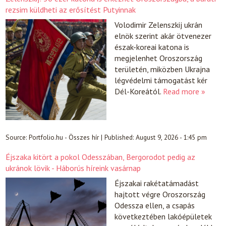
rezsim küldheti az erősítést Putyinnak
Volodimir Zelenszkij ukrán
elnök szerint akár ötvenezer
észak-koreai katona is
megjelenhet Oroszország
területén, miközben Ukrajna
légvédelmi támogatást kér
Dél-Koreától.
Read more »
Source:
Portfolio.hu - Összes hír
|
Published:
August 9, 2026 - 1:45 pm
Éjszaka kitört a pokol Odesszában, Bergorodot pedig az
ukránok lövik - Háborús híreink vasárnap
Éjszakai rakétatámadást
hajtott végre Oroszország
Odessza ellen, a csapás
következtében lakóépületek