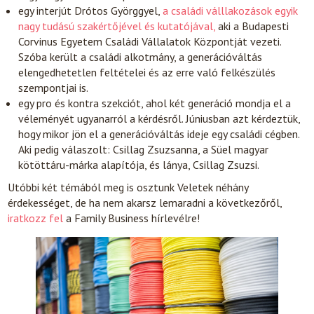
egy interjút Drótos Györggyel,
a családi válllakozások egyik
nagy tudású szakértőjével és kutatójával,
aki a Budapesti
Corvinus Egyetem Családi Vállalatok Központját vezeti.
Szóba került a családi alkotmány, a generációváltás
elengedhetetlen feltételei és az erre való felkészülés
szempontjai is.
egy pro és kontra szekciót, ahol két generáció mondja el a
véleményét ugyanarról a kérdésről. Júniusban azt kérdeztük,
hogy mikor jön el a generációváltás ideje egy családi cégben.
Aki pedig válaszolt: Csillag Zsuzsanna, a Süel magyar
kötöttáru-márka alapítója, és lánya, Csillag Zsuzsi.
Utóbbi két témából meg is osztunk Veletek néhány
érdekességet, de ha nem akarsz lemaradni a következőről,
iratkozz fel
a Family Business hírlevélre!