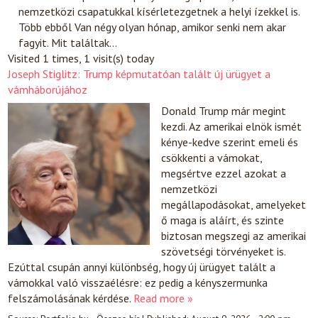
nemzetközi csapatukkal kísérletezgetnek a helyi ízekkel is.
Több ebből Van négy olyan hónap, amikor senki nem akar
fagyit. Mit találtak…
Visited 1 times, 1 visit(s) today
Joseph Stiglitz: Trump képmutatóan talált új ürügyet a
vámháborújához
Donald Trump már megint
kezdi. Az amerikai elnök ismét
kénye-kedve szerint emeli és
csökkenti a vámokat,
megsértve ezzel azokat a
nemzetközi
megállapodásokat, amelyeket
ő maga is aláírt, és szinte
biztosan megszegi az amerikai
szövetségi törvényeket is.
Ezúttal csupán annyi különbség, hogy új ürügyet talált a
vámokkal való visszaélésre: ez pedig a kényszermunka
felszámolásának kérdése.
Read more »