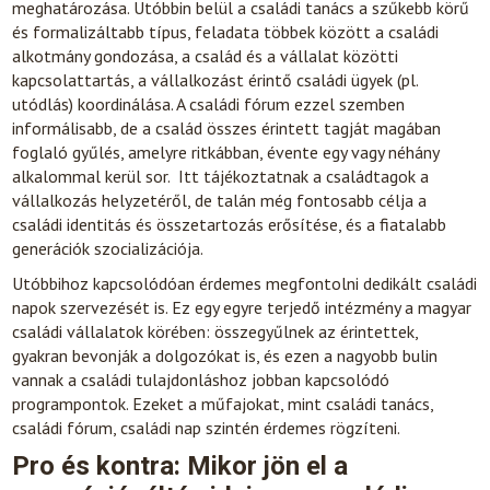
meghatározása. Utóbbin belül a családi tanács a szűkebb körű
és formalizáltabb típus, feladata többek között a családi
alkotmány gondozása, a család és a vállalat közötti
kapcsolattartás, a vállalkozást érintő családi ügyek (pl.
utódlás) koordinálása. A családi fórum ezzel szemben
informálisabb, de a család összes érintett tagját magában
foglaló gyűlés, amelyre ritkábban, évente egy vagy néhány
alkalommal kerül sor. Itt tájékoztatnak a családtagok a
vállalkozás helyzetéről, de talán még fontosabb célja a
családi identitás és összetartozás erősítése, és a fiatalabb
generációk szocializációja.
Utóbbihoz kapcsolódóan érdemes megfontolni dedikált családi
napok szervezését is. Ez egy egyre terjedő intézmény a magyar
családi vállalatok körében: összegyűlnek az érintettek,
gyakran bevonják a dolgozókat is, és ezen a nagyobb bulin
vannak a családi tulajdonláshoz jobban kapcsolódó
programpontok. Ezeket a műfajokat, mint családi tanács,
családi fórum, családi nap szintén érdemes rögzíteni.
Pro és kontra: Mikor jön el a