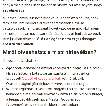
hogy a megjelenés után boldogan hívott fel az alanyom, hogy
ezt elmesélje.
A Forbes Family Business hírlevéllel éppen az a célunk, hogy
rámutassunk: mekkora értéket teremtenek a családi
vállalkozások nemcsak saját következő generációjuk, hanem
az egész magyar gazdaság számára. Ahogyan lentebb az egyik
interjúnkban olvasható:
ők az egész nemzetgazdaságot
erősítő vitaminok.
Miről olvashatsz a friss hírlevélben?
Júniusban olvashatsz
egy ötödik generációs alföldi kötélgyártó cégről, a Galcoról.
Ha azt hitted, a kötélgyártás színtelen műfaj, akkor
tévedtél!
Olvasd el cégportrénkat
két nőről, akik
Olaszországból jöttek haza átvenni a családi céget.
számos izgalmas cikket arról, hogy mi történt az utóbbi egy
hónapban a családi vállalkozások háza táján: Simon’s Burger,
a leggazdagabb cseh nő, a Master Good és egy
fegyvergyáros is szerepel ebben a szekcióban