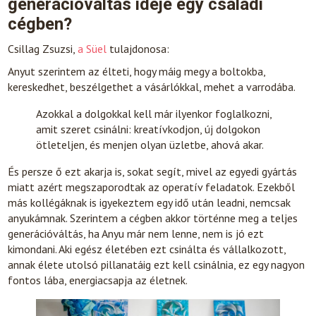
generációváltás ideje egy családi
cégben?
Csillag Zsuzsi,
a Süel
tulajdonosa:
Anyut szerintem az élteti, hogy máig megy a boltokba,
kereskedhet, beszélgethet a vásárlókkal, mehet a varrodába.
Azokkal a dolgokkal kell már ilyenkor foglalkozni,
amit szeret csinálni: kreatívkodjon, új dolgokon
ötleteljen, és menjen olyan üzletbe, ahová akar.
És persze ő ezt akarja is, sokat segít, mivel az egyedi gyártás
miatt azért megszaporodtak az operatív feladatok. Ezekből
más kollégáknak is igyekeztem egy idő után leadni, nemcsak
anyukámnak. Szerintem a cégben akkor történne meg a teljes
generációváltás, ha Anyu már nem lenne, nem is jó ezt
kimondani. Aki egész életében ezt csinálta és vállalkozott,
annak élete utolsó pillanatáig ezt kell csinálnia, ez egy nagyon
fontos lába, energiacsapja az életnek.