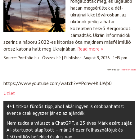
rongálódtak meg, és legalább
hatan megsérültek a dél-
ukrajnai kikötővárosban, az
ukránok pedig a határ
közelében fekvő Bergorodot
támadták. Ukrán információk
szerint a háború 2022-es kitörése óta majdnem másfélmillió
orosz katona halt meg Ukrajnában.
Read more »
Source:
Portfolio.hu - Összes hír
|
Published:
August 9, 2026 - 1:45 pm
Powered by
Theme Mason
https://www.youtube.com/watch?v=Pdnw4KiUWp0
Üzlet
Post
4+1 titkos fürdős tipp, ahol akár ingyen is csobbanhatsz:
navigation
évente csak egyszer jár ez az ajándék
Nem tudta a választ a ChatGPT, a 25 éves Márk ezért saját
AI-startupot alapított – már 14 ezer felhasználójuk és
150 milliós befektetésük is van