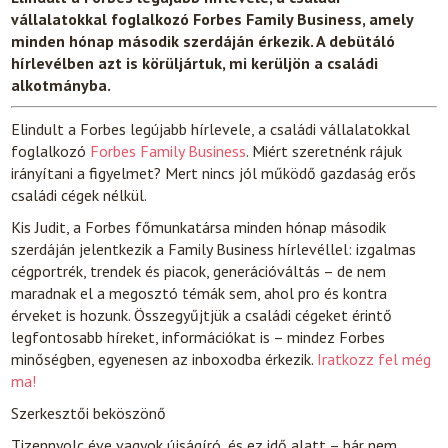
vállalatokkal foglalkozó Forbes Family Business, amely
minden hónap második szerdáján érkezik. A debütáló
hírlevélben azt is körüljártuk, mi kerüljön a családi
alkotmányba.
Elindult a Forbes legújabb hírlevele, a családi vállalatokkal
foglalkozó
Forbes Family Business
. Miért szeretnénk rájuk
irányítani a figyelmet? Mert nincs jól működő gazdaság erős
családi cégek nélkül.
Kis Judit, a Forbes főmunkatársa minden hónap második
szerdáján jelentkezik a Family Business hírlevéllel: izgalmas
cégportrék, trendek és piacok, generációváltás – de nem
maradnak el a megosztó témák sem, ahol pro és kontra
érveket is hozunk. Összegyűjtjük a családi cégeket érintő
legfontosabb híreket, információkat is – mindez Forbes
minőségben, egyenesen az inboxodba érkezik.
Iratkozz fel még
ma!
Szerkesztői beköszönő
Tizennyolc éve vagyok újságíró, és ez idő alatt – bár nem