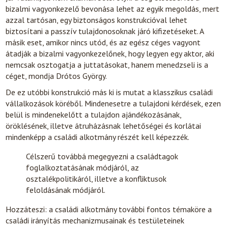
bizalmi vagyonkezelő bevonása lehet az egyik megoldás, mert
azzal tartósan, egy biztonságos konstrukcióval lehet
biztosítani a passzív tulajdonosoknak járó kifizetéseket. A
másik eset, amikor nincs utód, és az egész céges vagyont
átadják a bizalmi vagyonkezelőnek, hogy legyen egy aktor, aki
nemcsak osztogatja a juttatásokat, hanem menedzseli is a
céget, mondja Drótos György.
De ez utóbbi konstrukció más ki is mutat a klasszikus családi
vállalkozások köréből. Mindenesetre a tulajdoni kérdések, ezen
belül is mindenekelőtt a tulajdon ajándékozásának,
öröklésének, illetve átruházásnak lehetőségei és korlátai
mindenképp a családi alkotmány részét kell képezzék.
Célszerű továbbá megegyezni a családtagok
foglalkoztatásának módjáról, az
osztalékpolitikáról, illetve a konfliktusok
feloldásának módjáról.
Hozzáteszi: a családi alkotmány további fontos témaköre a
családi irányítás mechanizmusainak és testületeinek