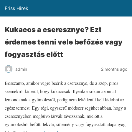
Friss Hirek
Kukacos a cseresznye? Ezt
érdemes tenni vele befőzés vagy
fogyasztás előtt
admin
2 months ago
Bosszantó, amikor végre beérik a cseresznye, de a szép, piros
szemekről kiderül, hogy kukacosak. Ilyenkor sokan azonnal
lemondanak a gyümölcsről, pedig nem feltétlenül kell kidobni az
egész termést. Egy régi, egyszerű módszer segíthet abban, hogy a
cseresznyében megbúvó lárvák távozzanak, mielőtt a
gyümölcsből befőtt, lekvár, sütemény vagy fagyasztott alapanyag