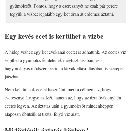
gyümölcsöt. Fontos, hogy a cseresznyét ne csak pár percre
tegyük a vízbe: legalább egy-két órán át érdemes áztatni.
Egy kevés ecet is kerülhet a vízbe
A hideg vízhez egy-két evőkanál ecetet is adhatunk. Az ecetes víz
segíthet a gyümölcs felületének megtisztításában, és a
hagyományos módszer szerint a lárvák eltávolításában is szerepet
játszhat.
Nem kell túl sok ecetet használni, mert a cél nem az, hogy a
cseresznye átvegye az ízét, hanem az, hogy az áztatóvíz enyhén
ecetes legyen. Az áztatás után a gyümölcsöt mindenképpen
alaposan öblítsük át tiszta, folyó víz alatt.
Mi történik áztatás közben?