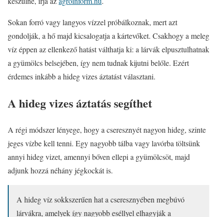
készülne, írja az
agroinform.hu
.
Sokan forró vagy langyos vízzel próbálkoznak, mert azt
gondolják, a hő majd kicsalogatja a kártevőket. Csakhogy a meleg
víz éppen az ellenkező hatást válthatja ki: a lárvák elpusztulhatnak
a gyümölcs belsejében, így nem tudnak kijutni belőle. Ezért
érdemes inkább a hideg vizes áztatást választani.
A hideg vizes áztatás segíthet
A régi módszer lényege, hogy a cseresznyét nagyon hideg, szinte
jeges vízbe kell tenni. Egy nagyobb tálba vagy lavórba töltsünk
annyi hideg vizet, amennyi bőven ellepi a gyümölcsöt, majd
adjunk hozzá néhány jégkockát is.
A hideg víz sokkszerűen hat a cseresznyében megbúvó
lárvákra, amelyek így nagyobb eséllyel elhagyják a