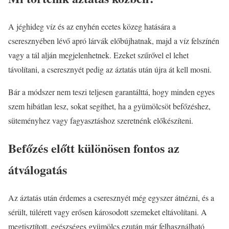
A jéghideg víz és az enyhén ecetes közeg hatására a
cseresznyében lévő apró lárvák előbújhatnak, majd a víz felszínén
vagy a tál alján megjelenhetnek. Ezeket szűrővel el lehet
távolítani, a cseresznyét pedig az áztatás után újra át kell mosni.
Bár a módszer nem teszi teljesen garantálttá, hogy minden egyes
szem hibátlan lesz, sokat segíthet, ha a gyümölcsöt befőzéshez,
süteményhez vagy fagyasztáshoz szeretnénk előkészíteni.
Befőzés előtt különösen fontos az
átválogatás
Az áztatás után érdemes a cseresznyét még egyszer átnézni, és a
sérült, túlérett vagy erősen károsodott szemeket eltávolítani. A
megtisztított, egészséges gyümölcs ezután már felhasználható