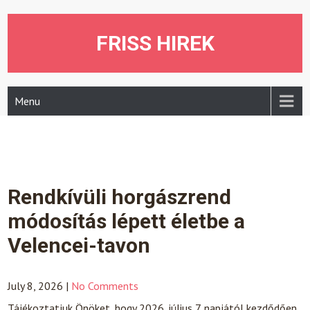
Skip
to
content
FRISS HIREK
Menu
Rendkívüli horgászrend
módosítás lépett életbe a
Velencei-tavon
July 8, 2026
|
No Comments
Tájékoztatjuk Önöket, hogy 2026. július 7. napjától kezdődően