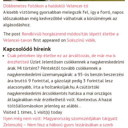
Döbbenetes fotókon a haldokló Velencei-tó
A kisebb víztömeg gyorsabban melegszik fel, így a forró, napos
időszakokban még kedvezőbbé válhatnak a körülmények az
algásodáshoz.
The post
Rendkívüli horgászrend módosítás lépett életbe a
Velencei-tavon
first appeared on
Sokszínű vidék
.
Kapcsolódó híreink
Csak pénteken lép életbe ez az árváltozás, de már ma is
érezhetted
Üzlet
Jelentősen csökkennek a nagykereskedelmi
árak. Mi történt? Péntektől tovább csökkennek a
nagykereskedelmi üzemanyagárak: a 95-ös benzin beszerzési
ára bruttó 9 forinttal, a gázolajé pedig 3 forinttal lesz
alacsonyabb, írta a holtankoljak.hu. A csütörtöki
nagykereskedelmi árcsökkentés hatása a mai országos
átlagárakban már érzékelhető volt. Kontextus. A hazai
töltőállomásokon jelenleg az alábbi…
Visited 1 times, 1 visit(s) today
Ilyen még nem volt: Magyarország szomszédjában tárgyalt
Zelenszkij – Nem hisz a háború gyors lezárásában a szerb