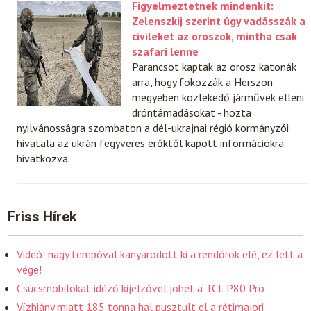
Figyelmeztetnek mindenkit:
Zelenszkij szerint úgy vadásszák a
civileket az oroszok, mintha csak
szafari lenne
Parancsot kaptak az orosz katonák
arra, hogy fokozzák a Herszon
megyében közlekedő járművek elleni
dróntámadásokat - hozta
nyilvánosságra szombaton a dél-ukrajnai régió kormányzói
hivatala az ukrán fegyveres erőktől kapott információkra
hivatkozva.
Friss Hírek
Videó: nagy tempóval kanyarodott ki a rendőrök elé, ez lett a
vége!
Csúcsmobilokat idéző kijelzővel jöhet a TCL P80 Pro
Vízhiány miatt 185 tonna hal pusztult el a rétimajori