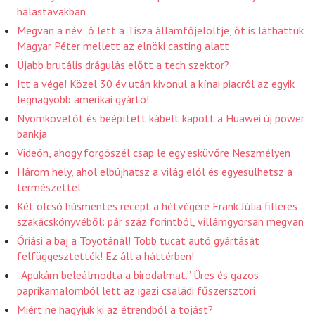
halastavakban
Megvan a név: ő lett a Tisza államfőjelöltje, őt is láthattuk
Magyar Péter mellett az elnöki casting alatt
Újabb brutális drágulás előtt a tech szektor?
Itt a vége! Közel 30 év után kivonul a kínai piacról az egyik
legnagyobb amerikai gyártó!
Nyomkövetőt és beépített kábelt kapott a Huawei új power
bankja
Videón, ahogy forgószél csap le egy esküvőre Neszmélyen
Három hely, ahol elbújhatsz a világ elől és egyesülhetsz a
természettel
Két olcsó húsmentes recept a hétvégére Frank Júlia filléres
szakácskönyvéből: pár száz forintból, villámgyorsan megvan
Óriási a baj a Toyotánál! Több tucat autó gyártását
felfüggesztették! Ez áll a háttérben!
„Apukám beleálmodta a birodalmat.” Üres és gazos
paprikamalomból lett az igazi családi fűszersztori
Miért ne hagyjuk ki az étrendből a tojást?