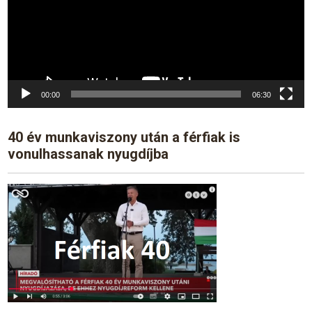
00:00
06:30
40 év munkaviszony után a férfiak is
vonulhassanak nyugdíjba