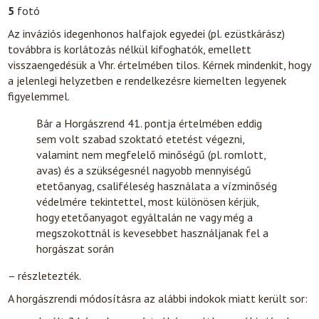
5
fotó
Az inváziós idegenhonos halfajok egyedei (pl. ezüstkárász)
továbbra is korlátozás nélkül kifoghatók, emellett
visszaengedésük a Vhr. értelmében tilos. Kérnek mindenkit, hogy
a jelenlegi helyzetben e rendelkezésre kiemelten legyenek
figyelemmel.
Bár a Horgászrend 41. pontja értelmében eddig
sem volt szabad szoktató etetést végezni,
valamint nem megfelelő minőségű (pl. romlott,
avas) és a szükségesnél nagyobb mennyiségű
etetőanyag, csaliféleség használata a vízminőség
védelmére tekintettel, most különösen kérjük,
hogy etetőanyagot egyáltalán ne vagy még a
megszokottnál is kevesebbet használjanak fel a
horgászat során
– részletezték.
A horgászrendi módosításra az alábbi indokok miatt került sor: