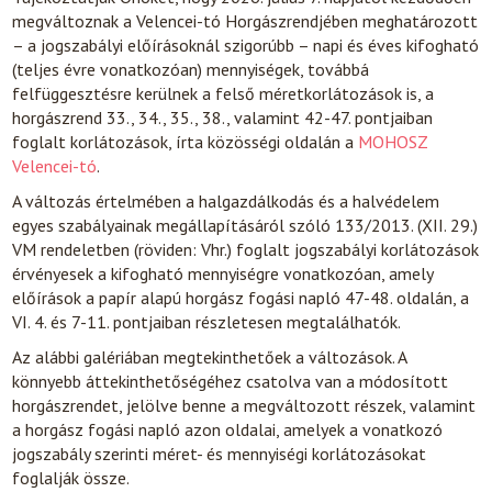
megváltoznak a Velencei-tó Horgászrendjében meghatározott
– a jogszabályi előírásoknál szigorúbb – napi és éves kifogható
(teljes évre vonatkozóan) mennyiségek, továbbá
felfüggesztésre kerülnek a felső méretkorlátozások is, a
horgászrend 33., 34., 35., 38., valamint 42-47. pontjaiban
foglalt korlátozások, írta közösségi oldalán a
MOHOSZ
Velencei-tó
.
A változás értelmében a halgazdálkodás és a halvédelem
egyes szabályainak megállapításáról szóló 133/2013. (XII. 29.)
VM rendeletben (röviden: Vhr.) foglalt jogszabályi korlátozások
érvényesek a kifogható mennyiségre vonatkozóan, amely
előírások a papír alapú horgász fogási napló 47-48. oldalán, a
VI. 4. és 7-11. pontjaiban részletesen megtalálhatók.
Az alábbi galériában megtekinthetőek a változások. A
könnyebb áttekinthetőségéhez csatolva van a módosított
horgászrendet, jelölve benne a megváltozott részek, valamint
a horgász fogási napló azon oldalai, amelyek a vonatkozó
jogszabály szerinti méret- és mennyiségi korlátozásokat
foglalják össze.