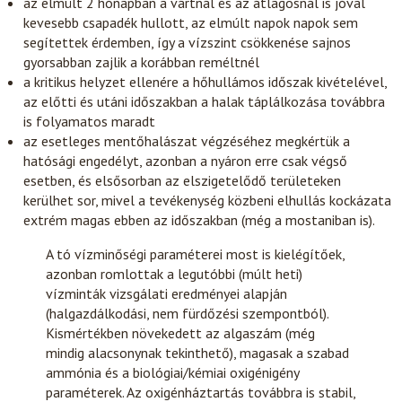
az elmúlt 2 hónapban a vártnál és az átlagosnál is jóval
kevesebb csapadék hullott, az elmúlt napok napok sem
segítettek érdemben, így a vízszint csökkenése sajnos
gyorsabban zajlik a korábban reméltnél
a kritikus helyzet ellenére a hőhullámos időszak kivételével,
az előtti és utáni időszakban a halak táplálkozása továbbra
is folyamatos maradt
az esetleges mentőhalászat végzéséhez megkértük a
hatósági engedélyt, azonban a nyáron erre csak végső
esetben, és elsősorban az elszigetelődő területeken
kerülhet sor, mivel a tevékenység közbeni elhullás kockázata
extrém magas ebben az időszakban (még a mostaniban is).
A tó vízminőségi paraméterei most is kielégítőek,
azonban romlottak a legutóbbi (múlt heti)
vízminták vizsgálati eredményei alapján
(halgazdálkodási, nem fürdőzési szempontból).
Kismértékben növekedett az algaszám (még
mindig alacsonynak tekinthető), magasak a szabad
ammónia és a biológiai/kémiai oxigénigény
paraméterek. Az oxigénháztartás továbbra is stabil,