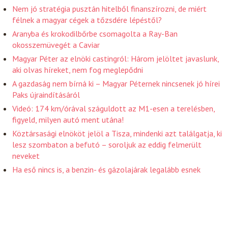
Nem jó stratégia pusztán hitelből finanszírozni, de miért
félnek a magyar cégek a tőzsdére lépéstől?
Aranyba és krokodilbőrbe csomagolta a Ray-Ban
okosszemüvegét a Caviar
Magyar Péter az elnöki castingról: Három jelöltet javaslunk,
aki olvas híreket, nem fog meglepődni
A gazdaság nem bírná ki – Magyar Péternek nincsenek jó hírei
Paks újraindításáról
Videó: 174 km/órával száguldott az M1-esen a terelésben,
figyeld, milyen autó ment utána!
Köztársasági elnököt jelöl a Tisza, mindenki azt találgatja, ki
lesz szombaton a befutó – soroljuk az eddig felmerült
neveket
Ha eső nincs is, a benzin- és gázolajárak legalább esnek