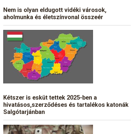
Nem is olyan eldugott vidéki városok,
aholmunka és életszínvonal összeér
Kétszer is esküt tettek 2025-ben a
hivatásos,szerződéses és tartalékos katonák
Salgótarjánban