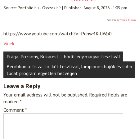
Source:
Portfolio.hu - Összes hír
|
Published:
August 8, 2026 - 1:05 pm
Powered by
Theme Mason
https://www.youtube.com/watch?v=Pdnw4KiUWp0
Vidék
Post
Prága, Pozsony, Bukarest – hódít egy magyar fesztivál
navigation
Berobban a Tisza-tó: két fesztivál, lampionos hajók és több
tucat program egyetlen hétvégén
Leave a Reply
Your email address will not be published.
Required fields are
marked
*
Comment
*