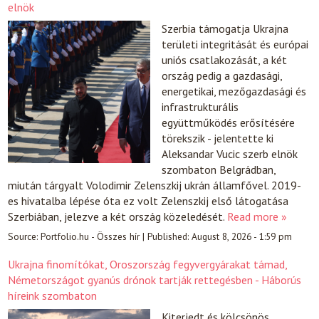
elnök
Szerbia támogatja Ukrajna
területi integritását és európai
uniós csatlakozását, a két
ország pedig a gazdasági,
energetikai, mezőgazdasági és
infrastrukturális
együttműködés erősítésére
törekszik - jelentette ki
Aleksandar Vucic szerb elnök
szombaton Belgrádban,
miután tárgyalt Volodimir Zelenszkij ukrán államfővel. 2019-
es hivatalba lépése óta ez volt Zelenszkij első látogatása
Szerbiában, jelezve a két ország közeledését.
Read more »
Source:
Portfolio.hu - Összes hír
|
Published:
August 8, 2026 - 1:59 pm
Ukrajna finomítókat, Oroszország fegyvergyárakat támad,
Németországot gyanús drónok tartják rettegésben - Háborús
híreink szombaton
Kiterjedt és kölcsönös