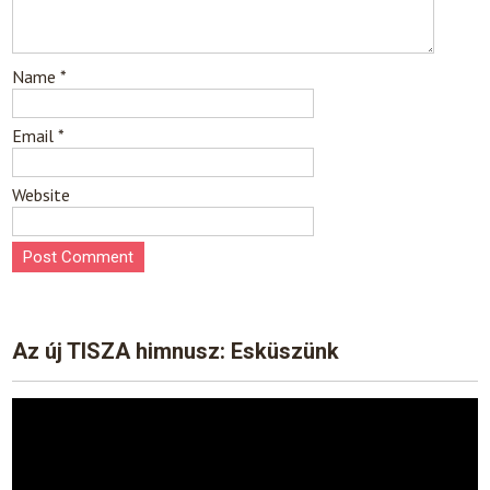
Name
*
Email
*
Website
Az új TISZA himnusz: Esküszünk
Video
Player