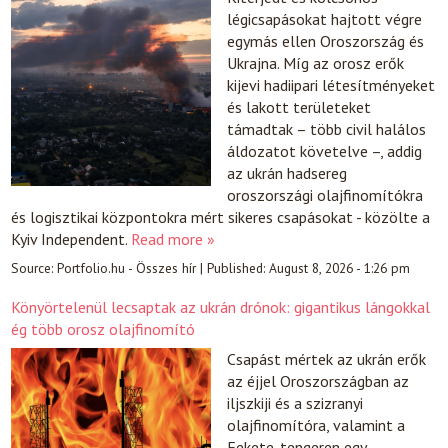
légicsapásokat hajtott végre
egymás ellen Oroszország és
Ukrajna. Míg az orosz erők
kijevi hadiipari létesítményeket
és lakott területeket
támadtak – több civil halálos
áldozatot követelve –, addig
az ukrán hadsereg
oroszországi olajfinomítókra
és logisztikai központokra mért sikeres csapásokat - közölte a
Kyiv Independent.
Read more »
Source:
Portfolio.hu - Összes hír
|
Published:
August 8, 2026 - 1:26 pm
Könyörtelenül lecsaptak az ukrán drónok: gigantikus lángokkal
ég több orosz olajfinomító
Csapást mértek az ukrán erők
az éjjel Oroszországban az
iljszkiji és a szizranyi
olajfinomítóra, valamint a
Fekete-tengeren egy