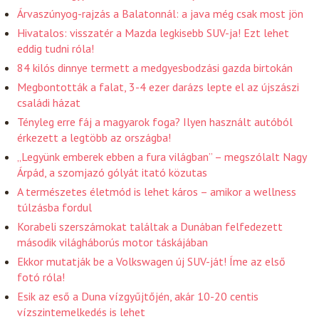
Árvaszúnyog-rajzás a Balatonnál: a java még csak most jön
Hivatalos: visszatér a Mazda legkisebb SUV-ja! Ezt lehet
eddig tudni róla!
84 kilós dinnye termett a medgyesbodzási gazda birtokán
Megbontották a falat, 3-4 ezer darázs lepte el az újszászi
családi házat
Tényleg erre fáj a magyarok foga? Ilyen használt autóból
érkezett a legtöbb az országba!
„Legyünk emberek ebben a fura világban” – megszólalt Nagy
Árpád, a szomjazó gólyát itató közutas
A természetes életmód is lehet káros – amikor a wellness
túlzásba fordul
Korabeli szerszámokat találtak a Dunában felfedezett
második világháborús motor táskájában
Ekkor mutatják be a Volkswagen új SUV-ját! Íme az első
fotó róla!
Esik az eső a Duna vízgyűjtőjén, akár 10-20 centis
vízszintemelkedés is lehet