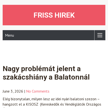
Skip
to
content
FRISS HIREK
Menu
Nagy problémát jelent a
szakácshiány a Balatonnál
June 3, 2026
|
No Comments
Elég bizonytalan, milyen lesz az idei nyári balatoni szezon –
hangzott el a KISOSZ (Kereskedők és Vendéglátók Országos