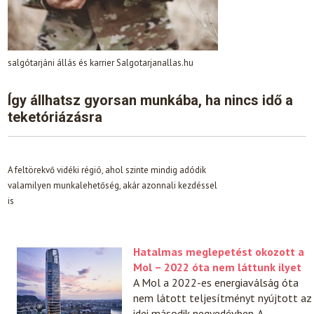
salgótarjáni állás és karrier Salgotarjanallas.hu
Így állhatsz gyorsan munkába, ha nincs idő a
teketóriázásra
A feltörekvő vidéki régió, ahol szinte mindig adódik
valamilyen munkalehetőség, akár azonnali kezdéssel
is
Hatalmas meglepetést okozott a
Mol – 2022 óta nem láttunk ilyet
A Mol a 2022-es energiaválság óta
nem látott teljesítményt nyújtott az
idei második negyedévben. A