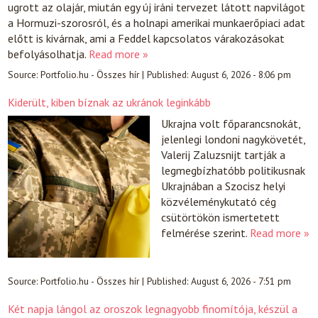
ugrott az olajár, miután egy új iráni tervezet látott napvilágot
a Hormuzi-szorosról, és a holnapi amerikai munkaerőpiaci adat
előtt is kivárnak, ami a Feddel kapcsolatos várakozásokat
befolyásolhatja.
Read more »
Source:
Portfolio.hu - Összes hír
|
Published:
August 6, 2026 - 8:06 pm
Kiderült, kiben bíznak az ukránok leginkább
Ukrajna volt főparancsnokát,
jelenlegi londoni nagykövetét,
Valerij Zaluzsnijt tartják a
legmegbízhatóbb politikusnak
Ukrajnában a Szocisz helyi
közvéleménykutató cég
csütörtökön ismertetett
felmérése szerint.
Read more »
Source:
Portfolio.hu - Összes hír
|
Published:
August 6, 2026 - 7:51 pm
Két napja lángol az oroszok legnagyobb finomítója, készül a