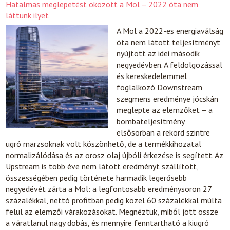
Hatalmas meglepetést okozott a Mol – 2022 óta nem
láttunk ilyet
A Mol a 2022-es energiaválság
óta nem látott teljesítményt
nyújtott az idei második
negyedévben. A feldolgozással
és kereskedelemmel
foglalkozó Downstream
szegmens eredménye jócskán
meglepte az elemzőket – a
bombateljesítmény
elsősorban a rekord szintre
ugró marzsoknak volt köszönhető, de a termékkihozatal
normalizálódása és az orosz olaj újbóli érkezése is segített. Az
Upstream is több éve nem látott eredményt szállított,
összességében pedig története harmadik legerősebb
negyedévét zárta a Mol: a legfontosabb eredménysoron 27
százalékkal, nettó profitban pedig közel 60 százalékkal múlta
felül az elemzői várakozásokat. Megnéztük, miből jött össze
a váratlanul nagy dobás, és mennyire fenntartható a kiugró