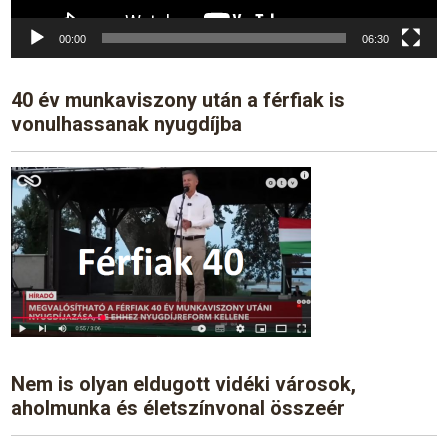
00:00
06:30
40 év munkaviszony után a férfiak is
vonulhassanak nyugdíjba
Nem is olyan eldugott vidéki városok,
aholmunka és életszínvonal összeér