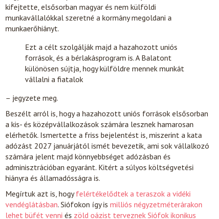
kifejtette, elsősorban magyar és nem külföldi
munkavállalókkal szeretné a kormány megoldani a
munkaerőhiányt.
Ezt a célt szolgálják majd a hazahozott uniós
források, és a bérlakásprogram is. A Balatont
különösen sújtja, hogy külföldre mennek munkát
vállalni a fiatalok
– jegyzete meg.
Beszélt arról is, hogy a hazahozott uniós források elsősorban
a kis- és középvállalkozások számára lesznek hamarosan
elérhetők. Ismertette a friss bejelentést is, miszerint a kata
adózást 2027 januárjától ismét bevezetik, ami sok vállalkozó
számára jelent majd könnyebbséget adózásban és
adminisztrációban egyaránt. Kitért a súlyos költségvetési
hiányra és államadósságra is.
Megírtuk azt is, hogy
felértékelődtek a teraszok a vidéki
vendéglátásban
. Siófokon így is
milliós négyzetméterárakon
lehet büfét venni
és
zöld oázist terveznek Siófok ikonikus