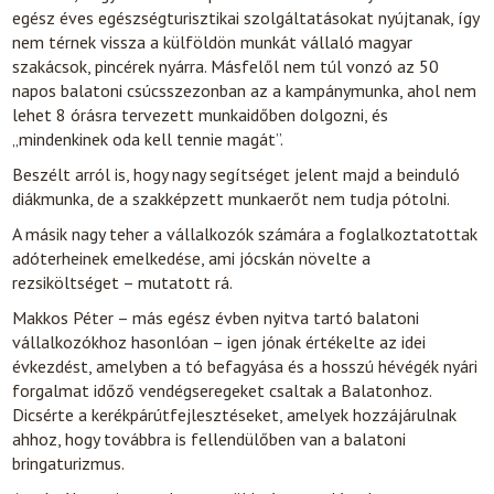
egész éves egészségturisztikai szolgáltatásokat nyújtanak, így
nem térnek vissza a külföldön munkát vállaló magyar
szakácsok, pincérek nyárra. Másfelől nem túl vonzó az 50
napos balatoni csúcsszezonban az a kampánymunka, ahol nem
lehet 8 órásra tervezett munkaidőben dolgozni, és
„mindenkinek oda kell tennie magát”.
Beszélt arról is, hogy nagy segítséget jelent majd a beinduló
diákmunka, de a szakképzett munkaerőt nem tudja pótolni.
A másik nagy teher a vállalkozók számára a foglalkoztatottak
adóterheinek emelkedése, ami jócskán növelte a
rezsiköltséget – mutatott rá.
Makkos Péter – más egész évben nyitva tartó balatoni
vállalkozókhoz hasonlóan – igen jónak értékelte az idei
évkezdést, amelyben a tó befagyása és a hosszú hévégék nyári
forgalmat időző vendégseregeket csaltak a Balatonhoz.
Dicsérte a kerékpárútfejlesztéseket, amelyek hozzájárulnak
ahhoz, hogy továbbra is fellendülőben van a balatoni
bringaturizmus.