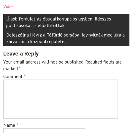
Vidék
Post
Újabb fordulat az óbudai korrupciós ügyben: fideszes
navigation
politikusokat is előállítottak
Beleszólna Hévíz a Tófürdő sorsába: így nyitnák meg újra a
zárva tartó központi épületet
Leave a Reply
Your email address will not be published.
Required fields are
marked
*
Comment
*
Name
*