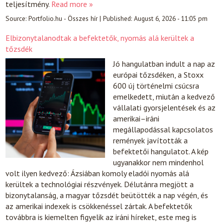
teljesítmény.
Read more »
Source:
Portfolio.hu - Összes hír
|
Published:
August 6, 2026 - 11:05 pm
Elbizonytalanodtak a befektetők, nyomás alá kerültek a
tőzsdék
Jó hangulatban indult a nap az
európai tőzsdéken, a Stoxx
600 új történelmi csúcsra
emelkedett, miután a kedvező
vállalati gyorsjelentések és az
amerikai–iráni
megállapodással kapcsolatos
remények javították a
befektetői hangulatot. A kép
ugyanakkor nem mindenhol
volt ilyen kedvező: Ázsiában komoly eladói nyomás alá
kerültek a technológiai részvények. Délutánra megjött a
bizonytalanság, a magyar tőzsdét beütötték a nap végén, és
az amerikai indexek is csökkenéssel zártak. A befektetők
továbbra is kiemelten figyelik az iráni híreket, este meg is