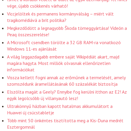
vége, újabb csökkenés várható!
Viccjelöltek és permanens kormányválság – miért vált
tragikomédiává a brit politika?
Megkezdődött a legnagyobb Škoda tömeggyártása! Videón a
Peaq összeszerelése!
A Microsoft csendben törölte a 32 GB RAM-ra vonatkozó
Windows 11-es ajánlását
A világ leggazdagabb embere saját Wikipédiát akart, majd
magára hagyta. Most milliók olvasnak ellenőrizetlen
információkat
Vissza kellett fogni annak az erőműnek a termelését, amely
szomszédunk áramellátásának 60 százalékát biztosítja
Elszólta magát a Geely? Ennyibe fog kerülni itthon az E2! Az
egyik legolcsóbb új villanyautó lesz!
Ultrakönnyű házban kapott hatalmas akkumulátort a
Huawei új csúcstabletje
Több mint 50 önkéntes tisztította meg a Kis-Duna medrét
Esztergomnál