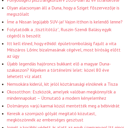
Fonyódligeti pisztrángkonzerv 2026-ban az év strandétele
Olyan alacsonyan áll a Duna, hogy a Sziget főszervezője is
megszólalt
Íme a Nissan legújabb SUV-ja! Vajon itthon is kelendő lenne?
Folytatódik a „tisztítótűz”, Ruszin-Szendi Balásy egyik
cégéről is beszélt
Itt kell élned, hogy elhidd: épületrombolásig fajult a vita
Mészáros Lőrinc bizalmasának cégével, most bíróság előtt
az ügy
Újabb legendás hajóroncs bukkant elő a magyar Duna-
szakaszon? Képeken a történelmi lelet: közel 80 éve
lehetett víz alatt
Nemsokára kiderül, kit jelöl köztársasági elnöknek a Tisza
Okosotthon: Eszközök, amelyek valóban megkönnyítik a
mindennapokat – Útmutató a modern kényelemhez
Dolmányos varjú karmai közül mentették meg a bébividrát
Keresik a szomjazó gólyát megitató közutast,
megköszönnék az emberséges gesztust
Ismét a korábbi védett ár alatt az egyik üzemanyag! Itt nincs