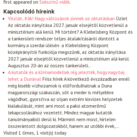
first appeared on
Sokszínű vidék
.
Kapcsolódó híreink
Viszlát, Klik! Nagy változások jönnek az oktatásban
Üzlet
Az oktatás irányítása 2027. január elsejétől közvetlenül a
minisztérium alá kerül. Mi történt? A Klebelsberg Központ és
a tankerületi rendszer teljes átalakításáról döntött a
kormány a szerdai ülésén: a Klebelsberg Központ
középirányítói funkciója megszűnik, az oktatás irányítása
2027. január elsejétől közvetlenül a minisztérium alá kerül.
Augusztus 20-án az összes tankerületi…
A kutatók és a klímamodellek rég jelezték, hogy nagy baj
lehet a Dunával
Friss hírek
A következő évszázadban ennél
még kisebb vízhozamok is előfordulhatnak a Duna
magyarországi szakaszán, sőt a meder is mélyebbre
vágódhat, gyorsítva az olyan extrém kisvizes helyzetek
kialakulását, mint ami most a paksi atomerőmű
lekapcsolásához vezetett. Mindez magyar kutatók
tanulmányaiból derül ki. Mármint nem most, hirtelen
összerántott dolgozatokból, hanem az utóbbi évek,…
Visited 1 times, 1 visit(s) today