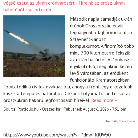
végső csata az ukrán erődvárosért - Híreink az orosz-ukrán
háborúból csütörtökön
Második napja támadják ukrán
drónok Oroszország egyik
legnagyobb olajfinomítóját, a
Szlavneft-Janosz
komplexumot. A finomító több
mint 700 kilométerre fekszik
az ukrán határtól. A Donbasz
egyik utolsó, még ukrán kézen
lévő városában, az erődként
funkcionáló Kramatorszkban
folytatódik a civilek evakuációja, ahogy a front egyre közelebb
kúszik a település határához. Cikkünk folyamatosan frissül az
orosz-ukrán háború legfontosabb híreivel.
Read more »
Source:
Portfolio.hu - Összes hír
|
Published:
August 6, 2026 - 7:51 pm
Powered by
Theme Mason
https://www.youtube.com/watch?v=Pdnw4KiUWp0