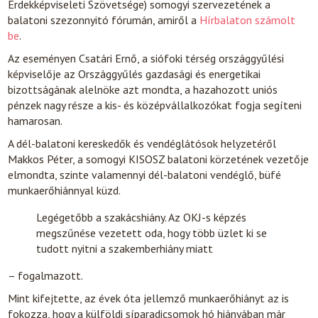
Érdekképviseleti Szövetsége) somogyi szervezetének a
balatoni szezonnyitó fórumán, amiről a
Hírbalaton számolt
be
.
Az eseményen Csatári Ernő, a siófoki térség országgyűlési
képviselője az Országgyűlés gazdasági és energetikai
bizottságának alelnöke azt mondta, a hazahozott uniós
pénzek nagy része a kis- és középvállalkozókat fogja segíteni
hamarosan.
A dél-balatoni kereskedők és vendéglátósok helyzetéről
Makkos Péter, a somogyi KISOSZ balatoni körzetének vezetője
elmondta, szinte valamennyi dél-balatoni vendéglő, büfé
munkaerőhiánnyal küzd.
Legégetőbb a szakácshiány. Az OKJ-s képzés
megszűnése vezetett oda, hogy több üzlet ki se
tudott nyitni a szakemberhiány miatt
– fogalmazott.
Mint kifejtette, az évek óta jellemző munkaerőhiányt az is
fokozza, hogy a külföldi síparadicsomok hó hiányában már