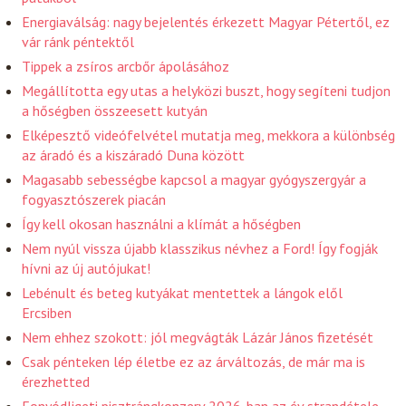
Energiaválság: nagy bejelentés érkezett Magyar Pétertől, ez
vár ránk péntektől
Tippek a zsíros arcbőr ápolásához
Megállította egy utas a helyközi buszt, hogy segíteni tudjon
a hőségben összeesett kutyán
Elképesztő videófelvétel mutatja meg, mekkora a különbség
az áradó és a kiszáradó Duna között
Magasabb sebességbe kapcsol a magyar gyógyszergyár a
fogyasztószerek piacán
Így kell okosan használni a klímát a hőségben
Nem nyúl vissza újabb klasszikus névhez a Ford! Így fogják
hívni az új autójukat!
Lebénult és beteg kutyákat mentettek a lángok elől
Ercsiben
Nem ehhez szokott: jól megvágták Lázár János fizetését
Csak pénteken lép életbe ez az árváltozás, de már ma is
érezhetted