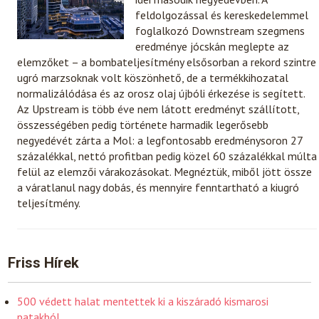
feldolgozással és kereskedelemmel
foglalkozó Downstream szegmens
eredménye jócskán meglepte az
elemzőket – a bombateljesítmény elsősorban a rekord szintre
ugró marzsoknak volt köszönhető, de a termékkihozatal
normalizálódása és az orosz olaj újbóli érkezése is segített.
Az Upstream is több éve nem látott eredményt szállított,
összességében pedig története harmadik legerősebb
negyedévét zárta a Mol: a legfontosabb eredménysoron 27
százalékkal, nettó profitban pedig közel 60 százalékkal múlta
felül az elemzői várakozásokat. Megnéztük, miből jött össze
a váratlanul nagy dobás, és mennyire fenntartható a kiugró
teljesítmény.
Friss Hírek
500 védett halat mentettek ki a kiszáradó kismarosi
patakból