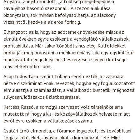
A nyárról annyit mondott, „a többség megelégedne a
tavalyihoz hasonló szezonnal”. A szezon alakulása
bizonytalan, sok minden befolyásolhatja, az alacsony
vízszinttől kezdve a az erős forintig.
Elhangzott az is, hogy az adóterhek növekedése miatt az
elmúlt években egyre csökkent a vendéglátó vállalkozások
profitabilitása. Már takarítónőből sincs elég. Külföldiekkel
próbálják meg orvosolni a munkaerőhiányt, de egy-egy külföldi
munkavállaló engedélyeinek beszerzése és egyéb költsége
másfél-kétmillió forint.
A lap tudósítása szerint többen sérelmezték, a szakmára
nézve diszkriminatívnak nevezték, hogyha egy foglalkoztatott
elmulasztja a számlaadást, a vállalkozót büntetik, méghozzá
súlyosan, időszakos üzletbezárással.
Kertész Rezső, a somogyi szervezet volt társelnöke arra
mutatott rá, hogy a kis- és középvállalkozók helyzete miatt
évről évre csökken a vállalkozások száma.
Csatári Ernő elmondta, a fórumon jegyzetelt, és továbbítani
fogja a kéréseket, javaslatokat a kormányzat felé. Mint