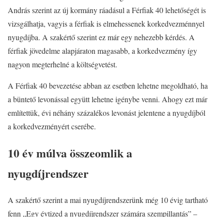
András szerint az új kormány ráadásul a Férfiak 40 lehetőségét is
vizsgálhatja, vagyis a férfiak is elmehessenek korkedvezménnyel
nyugdíjba. A szakértő szerint ez már egy nehezebb kérdés. A
férfiak jövedelme alapjáraton magasabb, a korkedvezmény így
nagyon megterhelné a költségvetést.
A Férfiak 40 bevezetése abban az esetben lehetne megoldható, ha
a büntető levonással együtt lehetne igénybe venni. Ahogy ezt már
említettük, évi néhány százalékos levonást jelentene a nyugdíjból
a korkedvezményért cserébe.
10 év múlva összeomlik a
nyugdíjrendszer
A szakértő szerint a mai nyugdíjrendszerünk még 10 évig tartható
fenn „Egy évtized a nyugdíjrendszer számára szempillantás” –