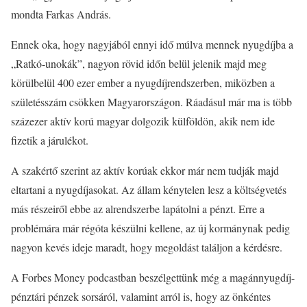
mondta Farkas András.
Ennek oka, hogy nagyjából ennyi idő múlva mennek nyugdíjba a
„Ratkó-unokák”, nagyon rövid időn belül jelenik majd meg
körülbelül 400 ezer ember a nyugdíjrendszerben, miközben a
születésszám csökken Magyarországon. Ráadásul már ma is több
százezer aktív korú magyar dolgozik külföldön, akik nem ide
fizetik a járulékot.
A szakértő szerint az aktív korúak ekkor már nem tudják majd
eltartani a nyugdíjasokat. Az állam kénytelen lesz a költségvetés
más részeiről ebbe az alrendszerbe lapátolni a pénzt. Erre a
problémára már régóta készülni kellene, az új kormánynak pedig
nagyon kevés ideje maradt, hogy megoldást találjon a kérdésre.
A Forbes Money podcastban beszélgettünk még a magánnyugdíj-
pénztári pénzek sorsáról, valamint arról is, hogy az önkéntes