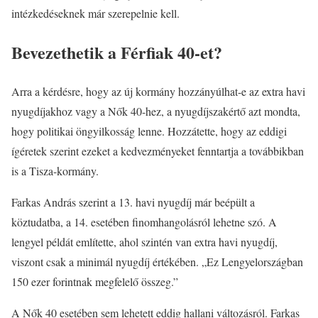
intézkedéseknek már szerepelnie kell.
Bevezethetik a Férfiak 40-et?
Arra a kérdésre, hogy az új kormány hozzányúlhat-e az extra havi
nyugdíjakhoz vagy a Nők 40-hez, a nyugdíjszakértő azt mondta,
hogy politikai öngyilkosság lenne. Hozzátette, hogy az eddigi
ígéretek szerint ezeket a kedvezményeket fenntartja a továbbikban
is a Tisza-kormány.
Farkas András szerint a 13. havi nyugdíj már beépült a
köztudatba, a 14. esetében finomhangolásról lehetne szó. A
lengyel példát említette, ahol szintén van extra havi nyugdíj,
viszont csak a minimál nyugdíj értékében. „Ez Lengyelországban
150 ezer forintnak megfelelő összeg.”
A Nők 40 esetében sem lehetett eddig hallani változásról. Farkas