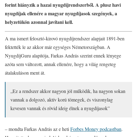
forint hiányzik a hazai nyugdíjrendszerből. A plusz havi
nyugdíjak ellenére a magyar nyugdíjasok szegények, a
helyzetükön azonnal javítani kell.
A ma ismert felosztó-kirovó nyugdíjrendszer alapjait 1891-ben
fektették le az akkor már egységes Németországban. A
NyugdíjGuru alapítója, Farkas András szerint ennek lényege
azóta sem változott, annak ellenére, hogy a világ rengeteg
átalakuláson ment át.
„Ez a rendszer akkor nagyon jól működik, ha nagyon sokan
vannak a dolgozó, aktív korú tömegek, és viszonylag
kevesen vannak és rövid ideig élnek a nyugdíjasok”
– mondta Farkas András az e heti
Forbes Money podcastban
.