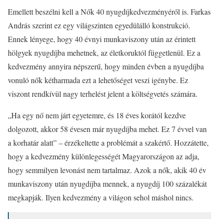
Emellett beszélni kell a Nők 40 nyugdíjkedvezményéről is. Farkas
András szerint ez egy világszinten egyedülálló konstrukció.
Ennek lényege, hogy 40 évnyi munkaviszony után az érintett
hölgyek nyugdíjba mehetnek, az életkoruktól függetlenül. Ez a
kedvezmény annyira népszerű, hogy minden évben a nyugdíjba
vonuló nők kétharmada ezt a lehetőséget veszi igénybe. Ez
viszont rendkívül nagy terhelést jelent a költségvetés számára.
„Ha egy nő nem járt egyetemre, és 18 éves korától kezdve
dolgozott, akkor 58 évesen már nyugdíjba mehet. Ez 7 évvel van
a korhatár alatt” – érzékeltette a problémát a szakértő. Hozzátette,
hogy a kedvezmény különlegességét Magyarországon az adja,
hogy semmilyen levonást nem tartalmaz. Azok a nők, akik 40 év
munkaviszony után nyugdíjba mennek, a nyugdíj 100 százalékát
megkapják. Ilyen kedvezmény a világon sehol máshol nincs.