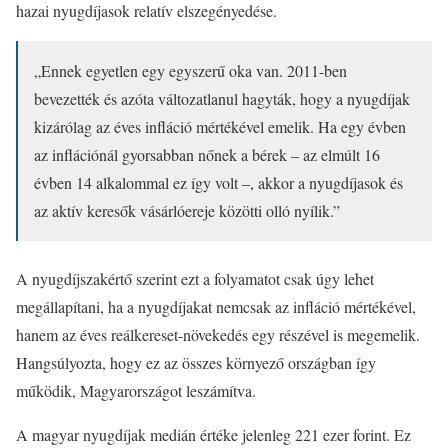
hazai nyugdíjasok relatív elszegényedése.
„Ennek egyetlen egy egyszerű oka van. 2011-ben
bevezették és azóta változatlanul hagyták, hogy a nyugdíjak
kizárólag az éves infláció mértékével emelik. Ha egy évben
az inflációnál gyorsabban nőnek a bérek – az elmúlt 16
évben 14 alkalommal ez így volt –, akkor a nyugdíjasok és
az aktív keresők vásárlóereje közötti olló nyílik.”
A nyugdíjszakértő szerint ezt a folyamatot csak úgy lehet
megállapítani, ha a nyugdíjakat nemcsak az infláció mértékével,
hanem az éves reálkereset-növekedés egy részével is megemelik.
Hangsúlyozta, hogy ez az összes környező országban így
működik, Magyarországot leszámítva.
A magyar nyugdíjak medián értéke jelenleg 221 ezer forint. Ez