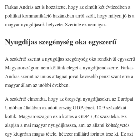
Farkas András azt is hozzátette, hogy az elmúlt két évtizedben a
politikai kommunikáció hazánkban arról szólt, hogy milyen jó is a
magyar nyugdíjasok helyzete. Szerinte ez nem igaz.
Nyugdíjas szegénység oka egyszerű
A szakértő szerint a nyugdíjas szegénység oka rendkívül egyszerű
Magyarországon: nem költünk eleget a nyugdíjrendszerre. Farkas
András szerint az uniós átlagnál jóval kevesebb pénzt szánt erre a
magyar állam az utóbbi években.
A szakértő elmondta, hogy az öregségi nyugdíjasokra az Európai
Unióban általában az adott ország GDP-jének 10,9 százalékát
költik. Magyarországon ez a költés a GDP 7,32 százaléka. Ez
alapján a mai magyar nyugdíjkassza, ami az állami költségvetés
egy kiugróan magas tétele, hétezer milliárd forintot tesz ki. Ez azt