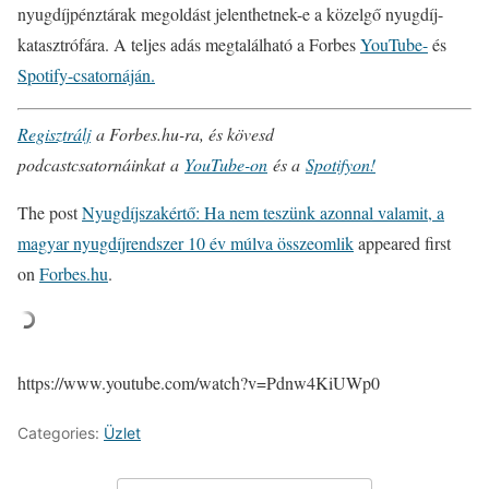
nyugdíjpénztárak megoldást jelenthetnek-e a közelgő nyugdíj-
katasztrófára. A teljes adás megtalálható a Forbes
YouTube-
és
Spotify-csatornáján.
Regisztrálj
a Forbes.hu-ra, és kövesd
podcastcsatornáinkat a
YouTube-on
és a
Spotifyon!
The post
Nyugdíjszakértő: Ha nem teszünk azonnal valamit, a
magyar nyugdíjrendszer 10 év múlva összeomlik
appeared first
on
Forbes.hu
.
https://www.youtube.com/watch?v=Pdnw4KiUWp0
Categories:
Üzlet