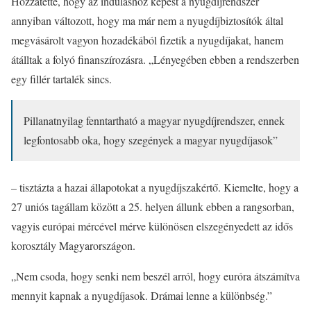
Hozzátette, hogy az induláshoz képest a nyugdíjrendszer
annyiban változott, hogy ma már nem a nyugdíjbiztosítók által
megvásárolt vagyon hozadékából fizetik a nyugdíjakat, hanem
átálltak a folyó finanszírozásra. „Lényegében ebben a rendszerben
egy fillér tartalék sincs.
Pillanatnyilag fenntartható a magyar nyugdíjrendszer, ennek
legfontosabb oka, hogy szegények a magyar nyugdíjasok”
– tisztázta a hazai állapotokat a nyugdíjszakértő. Kiemelte, hogy a
27 uniós tagállam között a 25. helyen állunk ebben a rangsorban,
vagyis európai mércével mérve különösen elszegényedett az idős
korosztály Magyarországon.
„Nem csoda, hogy senki nem beszél arról, hogy euróra átszámítva
mennyit kapnak a nyugdíjasok. Drámai lenne a különbség.”