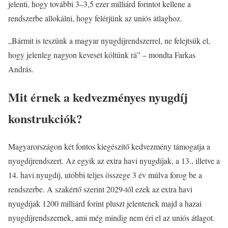
jelenti, hogy további 3–3,5 ezer milliárd forintot kellene a
rendszerbe allokálni, hogy felérjünk az uniós átlaghoz.
„Bármit is teszünk a magyar nyugdíjrendszerrel, ne felejtsük el,
hogy jelenleg nagyon keveset költünk rá” – mondta Farkas
András.
Mit érnek a kedvezményes nyugdíj
konstrukciók?
Magyarországon két fontos kiegészítő kedvezmény támogatja a
nyugdíjrendszert. Az egyik az extra havi nyugdíjak, a 13., illetve a
14. havi nyugdíj, utóbbi teljes összege 3 év múlva forog be a
rendszerbe. A szakértő szerint 2029-től ezek az extra havi
nyugdíjak 1200 milliárd forint pluszt jelentenek majd a hazai
nyugdíjrendszernek, ami még mindig nem éri el az uniós átlagot.