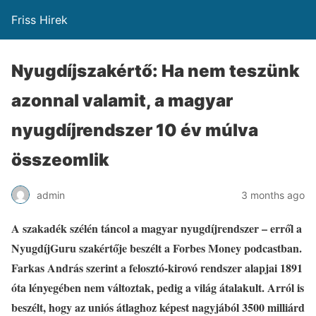
Friss Hirek
Nyugdíjszakértő: Ha nem teszünk
azonnal valamit, a magyar
nyugdíjrendszer 10 év múlva
összeomlik
admin
3 months ago
A szakadék szélén táncol a magyar nyugdíjrendszer – erről a
NyugdíjGuru szakértője beszélt a Forbes Money podcastban.
Farkas András szerint a felosztó-kirovó rendszer alapjai 1891
óta lényegében nem változtak, pedig a világ átalakult. Arról is
beszélt, hogy az uniós átlaghoz képest nagyjából 3500 milliárd