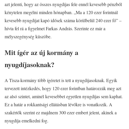
azt jelenti, hogy az összes nyugdíjas fele ennél kevesebb pénzből
kénytelen megélni minden hónapban. „Ma a 120 ezer forintnál
kevesebb nyugdíjat kapó idősek száma körülbelül 240 ezer fő” –
hívta fel rá a figyelmet Farkas András. Szerinte ez már a
mélyszegénység küszöbe.
Mit ígér az új kormány a
nyugdíjasoknak?
A Tisza-kormány több ígéretet is tett a nyugdíjasoknak. Egyik
tervezett intézkedés, hogy 120 ezer forintban határozzák meg azt
az alsó szintet, aminél kevesebbet egyetlen nyugdíjas sem kaphat.
Ez a határ a rokkantsági ellátásban lévőkre is vonatkozik. A
szakértők szerint ez majdnem 300 ezer embert jelent, akinek a
nyugdíja emelkedni fog.