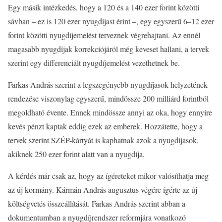
Egy másik intézkedés, hogy a 120 és a 140 ezer forint közötti
sávban – ez is 120 ezer nyugdíjast érint –, egy egyszerű 6–12 ezer
forint közötti nyugdíjemelést terveznek végrehajtani. Az ennél
magasabb nyugdíjak korrekciójáról még keveset hallani, a tervek
szerint egy differenciált nyugdíjemelést vezethetnek be.
Farkas András szerint a legszegényebb nyugdíjasok helyzetének
rendezése viszonylag egyszerű, mindössze 200 milliárd forintból
megoldható évente. Ennek mindössze annyi az oka, hogy ennyire
kevés pénzt kaptak eddig ezek az emberek. Hozzátette, hogy a
tervek szerint SZÉP-kártyát is kaphatnak azok a nyugdíjasok,
akiknek 250 ezer forint alatt van a nyugdíja.
A kérdés már csak az, hogy az ígéreteket mikor valósíthatja meg
az új kormány. Kármán András augusztus végére ígérte az új
költségvetés összeállítását. Farkas András szerint abban a
dokumentumban a nyugdíjrendszer reformjára vonatkozó